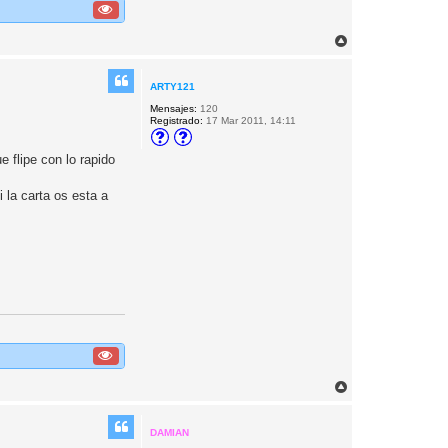
A
r
r
i
ARTY121
b
Mensajes:
120
a
Registrado:
17 Mar 2011, 14:11
 flipe con lo rapido
 la carta os esta a
A
r
r
i
DAMIAN
b