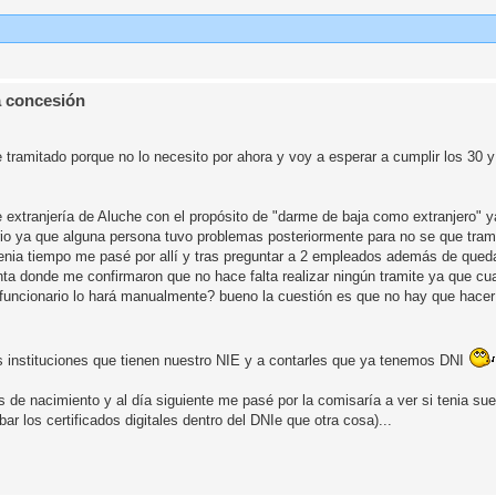
a concesión
 tramitado porque no lo necesito por ahora y voy a esperar a cumplir los 30 
e extranjería de Aluche con el propósito de "darme de baja como extranjero" 
ario ya que alguna persona tuvo problemas posteriormente para no se que tram
 tenia tiempo me pasé por allí y tras preguntar a 2 empleados además de qued
ta donde me confirmaron que no hace falta realizar ningún tramite ya que cua
 funcionario lo hará manualmente? bueno la cuestión es que no hay que hacer
as instituciones que tienen nuestro NIE y a contarles que ya tenemos DNI
as de nacimiento y al día siguiente me pasé por la comisaría a ver si tenia su
ar los certificados digitales dentro del DNIe que otra cosa)...