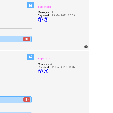
r
i
searchsan
b
Mensajes:
19
a
Registrado:
23 Mar 2011, 20:39
A
r
r
i
Espe2010
b
Mensajes:
43
a
Registrado:
11 Ene 2013, 15:37