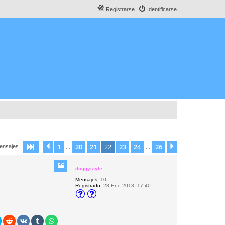
Registrarse
Identificarse
1
20
21
22
23
24
26
Página
Anterior
22
de
26
Siguiente
ensajes
…
…
doggystyle
Mensajes:
10
Registrado:
28 Ene 2013, 17:40