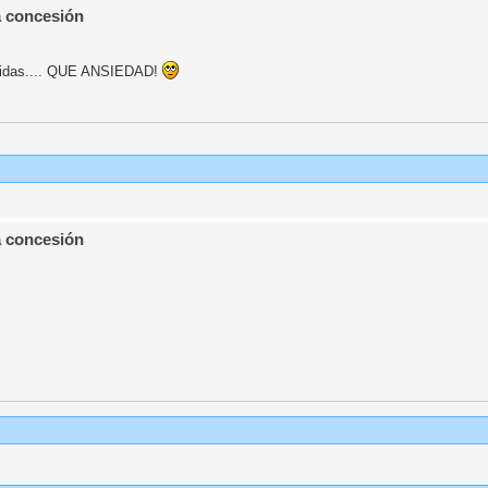
a concesión
rtidas.... QUE ANSIEDAD!
a concesión