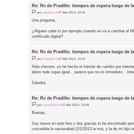
Re: Rc de Pradillo: tiempos de espera luego de l
M
por
chevere
»
07 Mar 2013, 10:51
e
n
Una pregunta,
s
a
j
¿Alguien sabe si por ejemplo cuando se va a cambiar el N
e
certificado digital?
Re: Rc de Pradillo: tiempos de espera luego de l
M
por
Frank20
»
07 Mar 2013, 15:22
e
n
Hola chevere, yo he hecho el trámite de cambio por interne
s
datos todo sigue igual... parece que no es inmediato... int
a
j
e
Saludos.
Re: Rc de Pradillo: tiempos de espera luego de l
M
por
Laura2213
»
07 Mar 2013, 15:46
e
n
Buenas,
s
a
j
Soy nueva en este foro y doy gracias lo he encontrado por
e
concedida la nacionaliad (2/2/2013 la mia, y la de mi hijo 