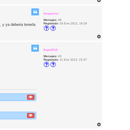
A
r
r
i
fsequeiros
b
Mensajes:
48
a
Registrado:
03 Ene 2012, 16:29
, y ya deberia tenerla
A
r
r
i
Espe2010
b
Mensajes:
43
a
Registrado:
11 Ene 2013, 15:37
A
r