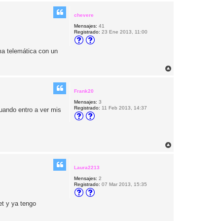
r
i
chevere
b
Mensajes:
41
a
Registrado:
23 Ene 2013, 11:00
ma telemática con un
A
r
r
i
Frank20
b
Mensajes:
3
a
Registrado:
11 Feb 2013, 14:37
cuando entro a ver mis
A
r
r
i
Laura2213
b
Mensajes:
2
a
Registrado:
07 Mar 2013, 15:35
et y ya tengo