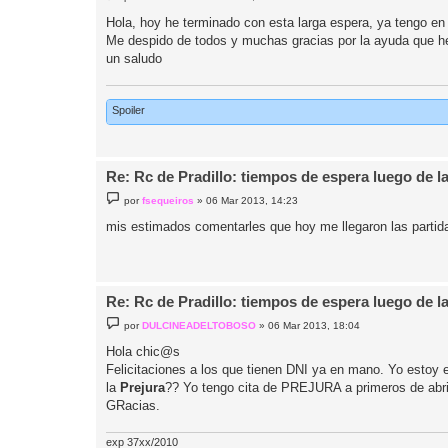
e
n
Hola, hoy he terminado con esta larga espera, ya tengo en 
s
Me despido de todos y muchas gracias por la ayuda que he
a
j
un saludo
e
Spoiler
Re: Rc de Pradillo: tiempos de espera luego de l
M
por
fsequeiros
»
06 Mar 2013, 14:23
e
n
mis estimados comentarles que hoy me llegaron las partida
s
a
j
e
Re: Rc de Pradillo: tiempos de espera luego de l
M
por
DULCINEADELTOBOSO
»
06 Mar 2013, 18:04
e
n
Hola chic@s
s
Felicitaciones a los que tienen DNI ya en mano. Yo estoy 
a
j
la
Prejura
?? Yo tengo cita de PREJURA a primeros de abri
e
GRacias.
exp 37xx/2010