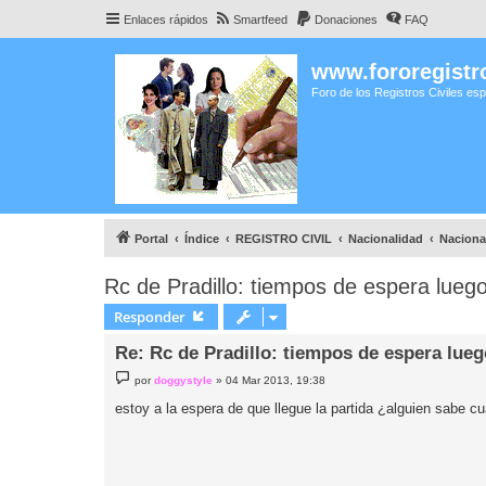
Enlaces rápidos
Smartfeed
Donaciones
FAQ
www.fororegistro
Foro de los Registros Civiles es
Portal
Índice
REGISTRO CIVIL
Nacionalidad
Naciona
Rc de Pradillo: tiempos de espera lueg
Responder
Re: Rc de Pradillo: tiempos de espera lueg
M
por
doggystyle
»
04 Mar 2013, 19:38
e
n
estoy a la espera de que llegue la partida ¿alguien sabe cua
s
a
j
e