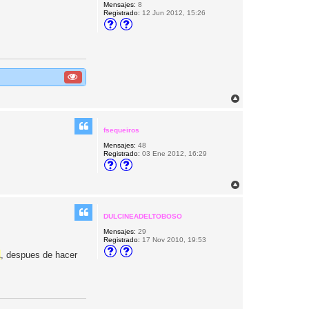
Mensajes:
8
a
Registrado:
12 Jun 2012, 15:26
A
r
r
i
fsequeiros
b
Mensajes:
48
a
Registrado:
03 Ene 2012, 16:29
A
r
r
i
DULCINEADELTOBOSO
b
Mensajes:
29
a
Registrado:
17 Nov 2010, 19:53
L
, despues de hacer