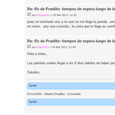
Re: Rc de Pradillo: tiempos de espera luego de l
M
por
fsequeiros
»
05 Mar 2013, 12:35
e
n
pues mi estimado arty a mi aun no me llega la partida...estoy
s
en mano...arty una consulta...la carta que te llega es certi
a
j
e
Re: Rc de Pradillo: tiempos de espera luego de l
M
por
Espe2010
»
05 Mar 2013, 21:09
e
n
Hola a todos,
s
a
j
Las partidas suelen llegar a los 8 días hábiles de haber jur
e
Saludos,
Spoiler
87xxx/2010 - Madrid (Pradillo) - Concedida
Spoiler