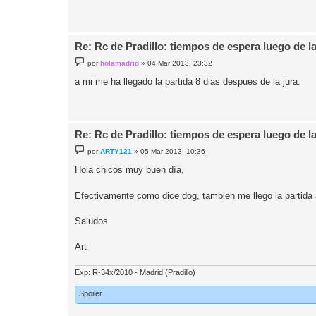
Re: Rc de Pradillo: tiempos de espera luego de l
M
por
holamadrid
»
04 Mar 2013, 23:32
e
n
a mi me ha llegado la partida 8 dias despues de la jura.
s
a
j
e
Re: Rc de Pradillo: tiempos de espera luego de l
M
por
ARTY121
»
05 Mar 2013, 10:36
e
n
Hola chicos muy buen día,
s
a
j
Efectivamente como dice dog, tambien me llego la partida ay
e
Saludos
Art
Exp: R-34x/2010 - Madrid (Pradillo)
Spoiler