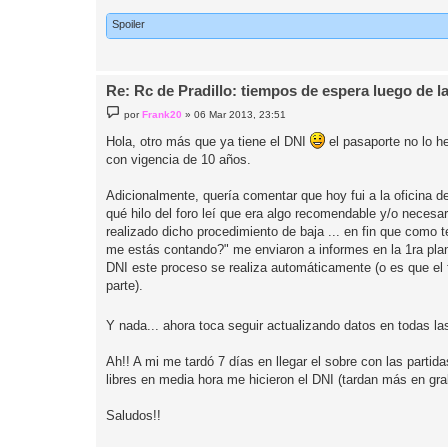
Spoiler
Re: Rc de Pradillo: tiempos de espera luego de l
M
por
Frank20
»
06 Mar 2013, 23:51
e
n
Hola, otro más que ya tiene el DNI
el pasaporte no lo he
s
con vigencia de 10 años.
a
j
e
Adicionalmente, quería comentar que hoy fui a la oficina d
qué hilo del foro leí que era algo recomendable y/o neces
realizado dicho procedimiento de baja ... en fin que como
me estás contando?" me enviaron a informes en la 1ra plan
DNI este proceso se realiza automáticamente (o es que el
parte).
Y nada... ahora toca seguir actualizando datos en todas l
Ah!! A mi me tardó 7 días en llegar el sobre con las partid
libres en media hora me hicieron el DNI (tardan más en grab
Saludos!!