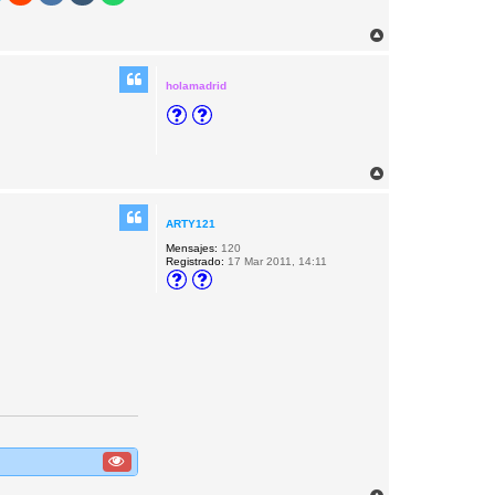
A
r
r
i
holamadrid
b
a
A
r
r
i
ARTY121
b
Mensajes:
120
a
Registrado:
17 Mar 2011, 14:11