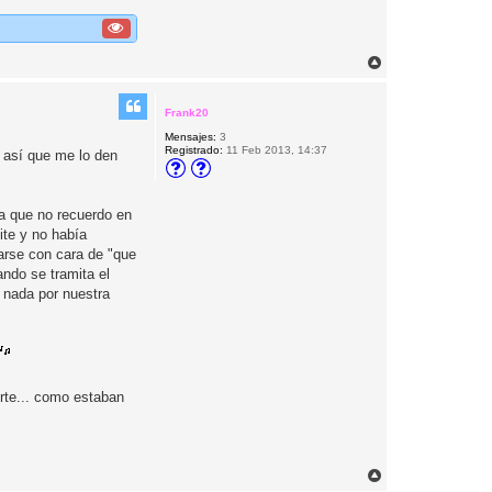
A
r
r
i
Frank20
b
Mensajes:
3
a
Registrado:
11 Feb 2013, 14:37
y así que me lo den
ya que no recuerdo en
ite y no había
arse con cara de "que
ndo se tramita el
 nada por nuestra
erte... como estaban
A
r