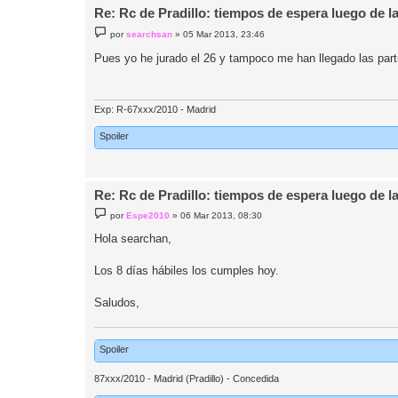
Re: Rc de Pradillo: tiempos de espera luego de l
M
por
searchsan
»
05 Mar 2013, 23:46
e
n
Pues yo he jurado el 26 y tampoco me han llegado las pa
s
a
j
e
Exp: R-67xxx/2010 - Madrid
Spoiler
Re: Rc de Pradillo: tiempos de espera luego de l
M
por
Espe2010
»
06 Mar 2013, 08:30
e
n
Hola searchan,
s
a
j
Los 8 días hábiles los cumples hoy.
e
Saludos,
Spoiler
87xxx/2010 - Madrid (Pradillo) - Concedida