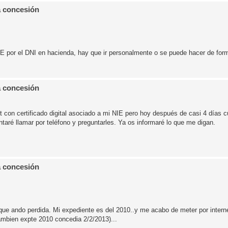
a concesión
IE por el DNI en hacienda, hay que ir personalmente o se puede hacer de for
a concesión
t con certificado digital asociado a mi NIE pero hoy después de casi 4 días 
entaré llamar por teléfono y preguntarles. Ya os informaré lo que me digan.
a concesión
que ando perdida. Mi expediente es del 2010..y me acabo de meter por intern
tambien expte 2010 concedia 2/2/2013)...