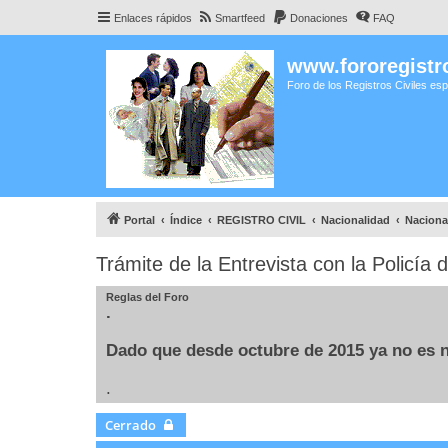
Enlaces rápidos
Smartfeed
Donaciones
FAQ
www.fororegistro
Foro de los Registros Civiles es
Portal
Índice
REGISTRO CIVIL
Nacionalidad
Naciona
Trámite de la Entrevista con la Policía 
Reglas del Foro
.
Dado que desde octubre de 2015 ya no es ne
.
Cerrado