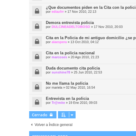
¿Que documentos piden en la Cita con la polici
por
ediazfrr
»
17 Nov 2010, 22:13
Demora entrevista policia
por
DULCINEADELTOBOSO
»
17 Nov 2010, 20:03
Cita en la Policia de mi antiguo domicilio ¿se 
por
alaespera
»
13 Oct 2010, 04:12
Cita en la policia nacional
por
marcoses
»
20 Ago 2010, 21:23
Duda documento cita policia
por
sunshine78
»
25 Jun 2010, 22:53
No me llama la policia
por
mariela
»
02 May 2010, 16:54
Entrevista en la policia
por
Tr@mite
»
19 Ene 2010, 09:03
Cerrado
Volver a Índice general