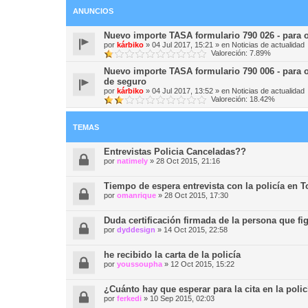
ANUNCIOS
Nuevo importe TASA formulario 790 026 - pa
por
kárbiko
»
04 Jul 2017, 15:21
» en
Noticias de actualidad
Valoreción: 7.89%
Nuevo importe TASA formulario 790 006 - para o
de seguro
por
kárbiko
»
04 Jul 2017, 13:52
» en
Noticias de actualidad
Valoreción: 18.42%
TEMAS
Entrevistas Policia Canceladas??
por
natimely
»
28 Oct 2015, 21:16
Tiempo de espera entrevista con la policía en T
por
omanrique
»
28 Oct 2015, 17:30
Duda certificación firmada de la persona que fig
por
dyddesign
»
14 Oct 2015, 22:58
he recibido la carta de la policía
por
youssoupha
»
12 Oct 2015, 15:22
¿Cuánto hay que esperar para la cita en la poli
por
ferkedi
»
10 Sep 2015, 02:03