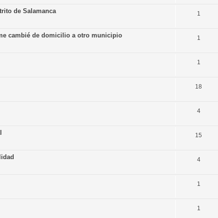
strito de Salamanca
1
 me cambié de domicilio a otro municipio
1
1
18
4
l
15
lidad
4
1
1