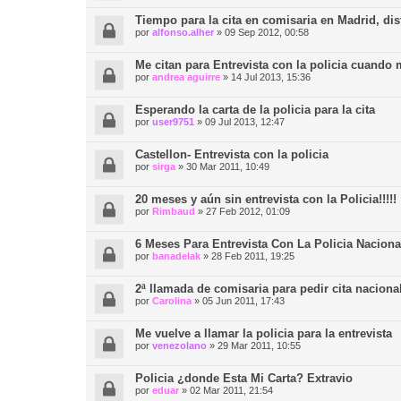
Tiempo para la cita en comisaria en Madrid, di
por
alfonso.alher
»
09 Sep 2012, 00:58
Me citan para Entrevista con la policia cuando
por
andrea aguirre
»
14 Jul 2013, 15:36
Esperando la carta de la policia para la cita
por
user9751
»
09 Jul 2013, 12:47
Castellon- Entrevista con la policia
por
sirga
»
30 Mar 2011, 10:49
20 meses y aún sin entrevista con la Policia!!!!!
por
Rimbaud
»
27 Feb 2012, 01:09
6 Meses Para Entrevista Con La Policia Naciona
por
banadelak
»
28 Feb 2011, 19:25
2ª llamada de comisaria para pedir cita naciona
por
Carolina
»
05 Jun 2011, 17:43
Me vuelve a llamar la policia para la entrevista
por
venezolano
»
29 Mar 2011, 10:55
Policia ¿donde Esta Mi Carta? Extravio
por
eduar
»
02 Mar 2011, 21:54