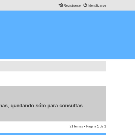
Registrarse
Identificarse
emas, quedando sólo para consultas.
21 temas • Página
1
de
1