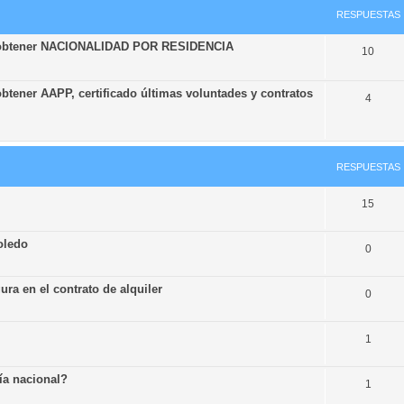
RESPUESTAS
ra obtener NACIONALIDAD POR RESIDENCIA
10
btener AAPP, certificado últimas voluntades y contratos
4
RESPUESTAS
15
oledo
0
ura en el contrato de alquiler
0
1
cía nacional?
1