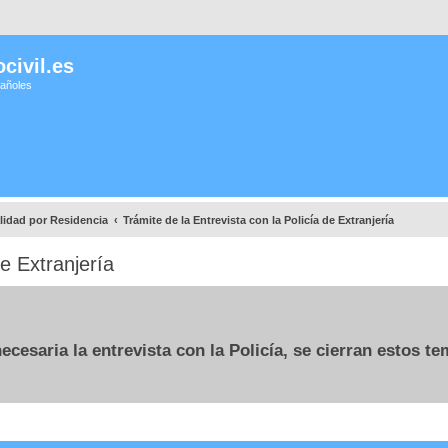
civil.es
pañoles
lidad por Residencia
Trámite de la Entrevista con la Policía de Extranjería
de Extranjería
cesaria la entrevista con la Policía, se cierran estos t