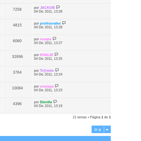
por
JACKOB
7256
04 Dic 2011, 13:28
por
profesoralex
4815
04 Dic 2011, 13:28
por
rosepe
6060
04 Dic 2011, 13:27
por
KHALID
32696
04 Dic 2011, 13:25
por
Tr@mite
3764
04 Dic 2011, 13:24
por
uruespa
10084
04 Dic 2011, 13:23
por
Elenilla
4396
04 Dic 2011, 13:19
21 temas • Página
1
de
1
Ir a