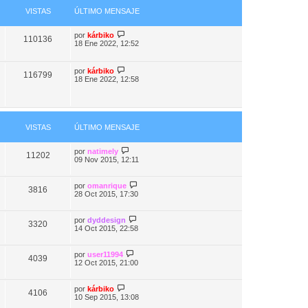
VISTAS
ÚLTIMO MENSAJE
por
kárbiko
110136
18 Ene 2022, 12:52
por
kárbiko
116799
18 Ene 2022, 12:58
VISTAS
ÚLTIMO MENSAJE
por
natimely
11202
09 Nov 2015, 12:11
por
omanrique
3816
28 Oct 2015, 17:30
por
dyddesign
3320
14 Oct 2015, 22:58
por
user11994
4039
12 Oct 2015, 21:00
por
kárbiko
4106
10 Sep 2015, 13:08