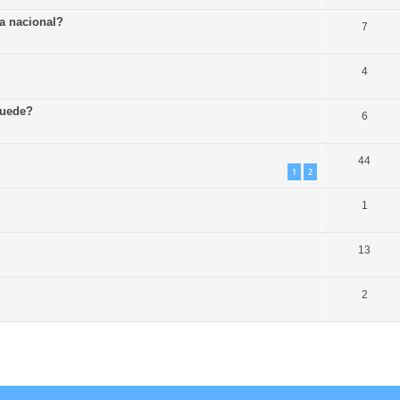
a nacional?
7
4
puede?
6
44
1
2
1
13
2