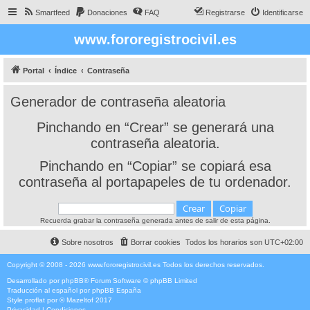
Smartfeed
Donaciones
FAQ
Registrarse
Identificarse
www.fororegistrocivil.es
Portal
Índice
Contraseña
Generador de contraseña aleatoria
Pinchando en “Crear” se generará una
contraseña aleatoria.
Pinchando en “Copiar” se copiará esa
contraseña al portapapeles de tu ordenador.
Recuerda grabar la contraseña generada antes de salir de esta página.
Sobre nosotros
Borrar cookies
Todos los horarios son
UTC+02:00
Copyright © 2008 - 2026 www.fororegistrocivil.es Todos los derechos reservados.
Desarrollado por
phpBB
® Forum Software © phpBB Limited
Traducción al español por
phpBB España
Style
proflat
por ©
Mazeltof
2017
Privacidad
|
Condiciones