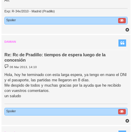
Art
Exp: R-34x/2010 - Madrid (Pradillo)
Spoiler
r
r
i
DAMIAN
Re: Rc de Pradillo: tiempos de espera luego de la
concesión
M
06 Mar 2013, 14:10
e
n
Hola, hoy he terminado con esta larga espera, ya tengo en mano el DNI
s
y el pasaporte, las partidas me llegaron en 8 días.
a
j
Me despido de todos y muchas gracias por la ayuda que he recibido
e
con vuestros comentarios.
un saludo
Spoiler
r
r