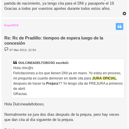
j
partida de nacimiento, ya tengo cita para el DNI y pasaporte el 19.
e
Gracias a todos por vuestros aportes durante todos estos años.
r
r
i
Espe2010
Re: Rc de Pradillo: tiempos de espera luego de la
concesión
M
07 Mar 2013, 22:54
e
n
s
a
DULCINEADELTOBOSO escribió:
j
Hola chic@s
e
Felicitaciones a los que tienen DNI ya en mano. Yo estoy en proceso,
mi pregunta es cuanto demoran en darte cita para
JURA OFICIAL
,
despues de hacer la
Prejura
?? Yo tengo cita de PREJURA a primeros
de abril.
GRacias.
Hola Dulcineadeltoboso,
Normalmente se jura dos días después de la prejura, pero hay veces
que dan cita al día siguiente de la prejura.