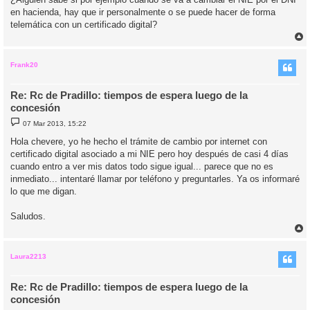
e
en hacienda, hay que ir personalmente o se puede hacer de forma
telemática con un certificado digital?
r
r
i
Frank20
Re: Rc de Pradillo: tiempos de espera luego de la
concesión
M
07 Mar 2013, 15:22
e
n
Hola chevere, yo he hecho el trámite de cambio por internet con
s
certificado digital asociado a mi NIE pero hoy después de casi 4 días
a
j
cuando entro a ver mis datos todo sigue igual... parece que no es
e
inmediato... intentaré llamar por teléfono y preguntarles. Ya os informaré
lo que me digan.
Saludos.
r
r
i
Laura2213
Re: Rc de Pradillo: tiempos de espera luego de la
concesión