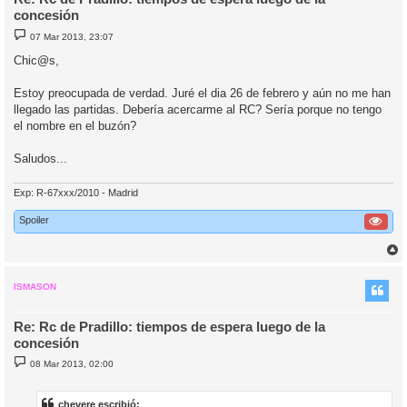
concesión
M
07 Mar 2013, 23:07
e
n
Chic@s,
s
a
j
Estoy preocupada de verdad. Juré el dia 26 de febrero y aún no me han
e
llegado las partidas. Debería acercarme al RC? Sería porque no tengo
el nombre en el buzón?
Saludos...
Exp: R-67xxx/2010 - Madrid
Spoiler
r
r
i
ISMASON
Re: Rc de Pradillo: tiempos de espera luego de la
concesión
M
08 Mar 2013, 02:00
e
n
s
a
chevere escribió: