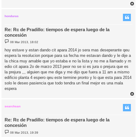
r
r
i
honduras
Re: Rc de Pradillo: tiempos de espera luego de la
concesión
M
08 Mar 2013, 18:02
e
n
hoy estuve y estan dando cit apara 2014 jo sera mas deseperante qeu
s
espera la resolucion porque para sa fecha me estavan dando y le dije a
a
j
la chica muy amable que yo estaba e no la lista y no me a llamado y m
e
edio cit apara 2o de marzo 2013 peor no se si es jura o prejura que es
la prejura ,,, alguien que me diga y me dijo que fuera a 11 am a mismo
edificio planta 4 espero qeu este termine pronto y lo que esta para 2014
solo le deseo pasiencia que todo tendra un final mejor es una mala
espera
r
r
i
searchsan
Re: Rc de Pradillo: tiempos de espera luego de la
concesión
M
08 Mar 2013, 19:39
e