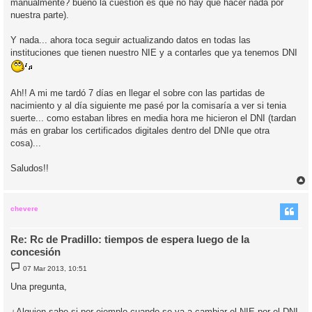
manualmente? bueno la cuestión es que no hay que hacer nada por
nuestra parte).
Y nada... ahora toca seguir actualizando datos en todas las
instituciones que tienen nuestro NIE y a contarles que ya tenemos DNI
Ah!! A mi me tardó 7 días en llegar el sobre con las partidas de
nacimiento y al día siguiente me pasé por la comisaría a ver si tenia
suerte... como estaban libres en media hora me hicieron el DNI (tardan
más en grabar los certificados digitales dentro del DNIe que otra
cosa)...
Saludos!!
r
r
i
chevere
Re: Rc de Pradillo: tiempos de espera luego de la
concesión
M
07 Mar 2013, 10:51
e
n
Una pregunta,
s
a
j
¿Alguien sabe si por ejemplo cuando se va a cambiar el NIE por el DNI