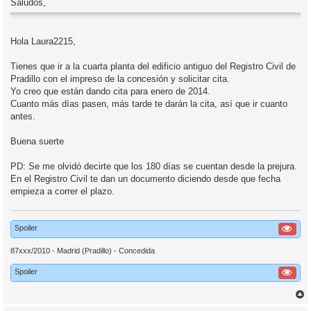
Saludos,
Hola Laura2215,
Tienes que ir a la cuarta planta del edificio antiguo del Registro Civil de
Pradillo con el impreso de la concesión y solicitar cita.
Yo creo que están dando cita para enero de 2014.
Cuanto más días pasen, más tarde te darán la cita, así que ir cuanto
antes.
Buena suerte
PD: Se me olvidó decirte que los 180 días se cuentan desde la prejura.
En el Registro Civil te dan un documento diciendo desde que fecha
empieza a correr el plazo.
Spoiler
87xxx/2010 - Madrid (Pradillo) - Concedida
Spoiler
r