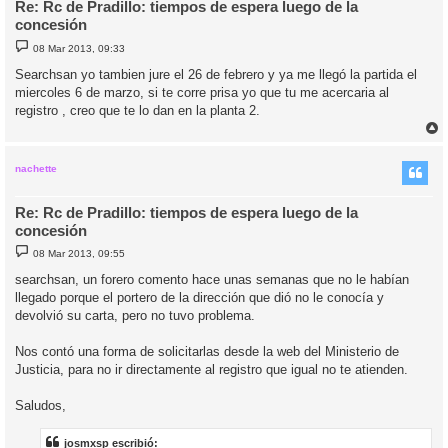
Re: Rc de Pradillo: tiempos de espera luego de la
concesión
M
08 Mar 2013, 09:33
e
n
Searchsan yo tambien jure el 26 de febrero y ya me llegó la partida el
s
miercoles 6 de marzo, si te corre prisa yo que tu me acercaria al
a
j
registro , creo que te lo dan en la planta 2.
e
r
r
i
nachette
Re: Rc de Pradillo: tiempos de espera luego de la
concesión
M
08 Mar 2013, 09:55
e
n
searchsan, un forero comento hace unas semanas que no le habían
s
llegado porque el portero de la dirección que dió no le conocía y
a
j
devolvió su carta, pero no tuvo problema.
e
Nos contó una forma de solicitarlas desde la web del Ministerio de
Justicia, para no ir directamente al registro que igual no te atienden.
Saludos,
josmxsp escribió: