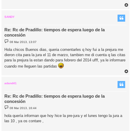
r
r
i
SANDY
Re: Rc de Pradillo: tiempos de espera luego de la
concesión
M
08 Mar 2013, 13:07
e
n
Hola chicos Buenos dias, queria comentarles q hoy fui a la prejura me
s
dieron cita para la jura el 11 de marzo, tambien me di cuenta q las citas
a
j
para la prejura la estan dando para febrero del 2014 ufff, ya le informare
e
cuando me lleguen las partidas
r
r
i
adand41
Re: Rc de Pradillo: tiempos de espera luego de la
concesión
M
08 Mar 2013, 16:44
e
n
hola quería informan que hoy hice la pre-jura y el lunes tengo la jura a
s
las 10 , ya os contare ,
a
j
e