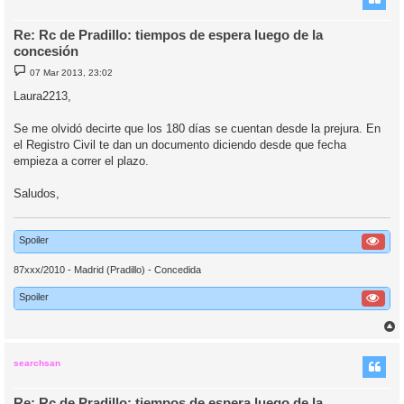
Re: Rc de Pradillo: tiempos de espera luego de la
concesión
M
07 Mar 2013, 23:02
e
n
Laura2213,
s
a
j
Se me olvidó decirte que los 180 días se cuentan desde la prejura. En
e
el Registro Civil te dan un documento diciendo desde que fecha
empieza a correr el plazo.
Saludos,
Spoiler
87xxx/2010 - Madrid (Pradillo) - Concedida
Spoiler
r
r
i
searchsan
Re: Rc de Pradillo: tiempos de espera luego de la