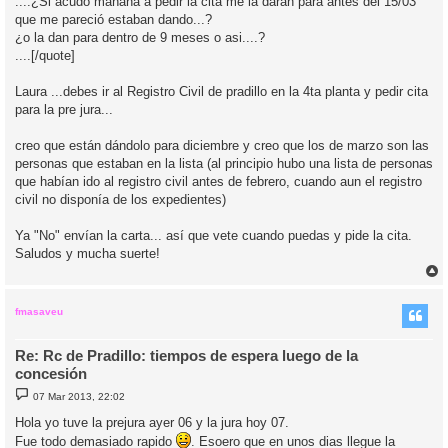
....¿Si acudo mañana a pedir la cita me la daran para antes del 15/03
que me pareció estaban dando...?
¿o la dan para dentro de 9 meses o asi....?
....[/quote]
Laura ...debes ir al Registro Civil de pradillo en la 4ta planta y pedir cita
para la pre jura...
creo que están dándolo para diciembre y creo que los de marzo son las
personas que estaban en la lista (al principio hubo una lista de personas
que habían ido al registro civil antes de febrero, cuando aun el registro
civil no disponía de los expedientes)
Ya "No" envían la carta... así que vete cuando puedas y pide la cita.
Saludos y mucha suerte!
r
r
i
fmasaveu
Re: Rc de Pradillo: tiempos de espera luego de la
concesión
M
07 Mar 2013, 22:02
e
n
Hola yo tuve la prejura ayer 06 y la jura hoy 07.
s
Fue todo demasiado rapido
a
. Esoero que en unos dias llegue la