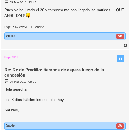
M
05 Mar 2013, 23:46
e
n
Pues yo he jurado el 26 y tampoco me han llegado las partidas.... QUE
s
ANSIEDAD!
a
j
e
Exp: R-67xxx/2010 - Madrid
Spoiler
r
r
i
Espe2010
Re: Rc de Pradillo: tiempos de espera luego de la
concesión
M
06 Mar 2013, 08:30
e
n
Hola searchan,
s
a
j
Los 8 días hábiles los cumples hoy.
e
Saludos,
Spoiler