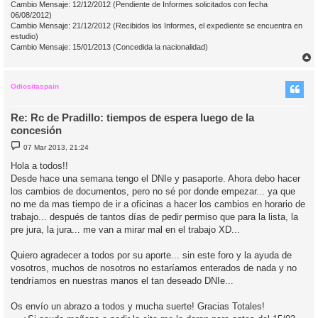
Cambio Mensaje: 12/12/2012 (Pendiente de Informes solicitados con fecha
06/08/2012)
Cambio Mensaje: 21/12/2012 (Recibidos los Informes, el expediente se encuentra en
estudio)
Cambio Mensaje: 15/01/2013 (Concedida la nacionalidad)
r
r
i
Odiositaspain
Re: Rc de Pradillo: tiempos de espera luego de la
concesión
M
07 Mar 2013, 21:24
e
n
Hola a todos!!
s
Desde hace una semana tengo el DNIe y pasaporte. Ahora debo hacer
a
j
los cambios de documentos, pero no sé por donde empezar... ya que
e
no me da mas tiempo de ir a oficinas a hacer los cambios en horario de
trabajo... después de tantos días de pedir permiso que para la lista, la
pre jura, la jura... me van a mirar mal en el trabajo XD...
Quiero agradecer a todos por su aporte... sin este foro y la ayuda de
vosotros, muchos de nosotros no estaríamos enterados de nada y no
tendríamos en nuestras manos el tan deseado DNIe...
Os envío un abrazo a todos y mucha suerte! Gracias Totales!