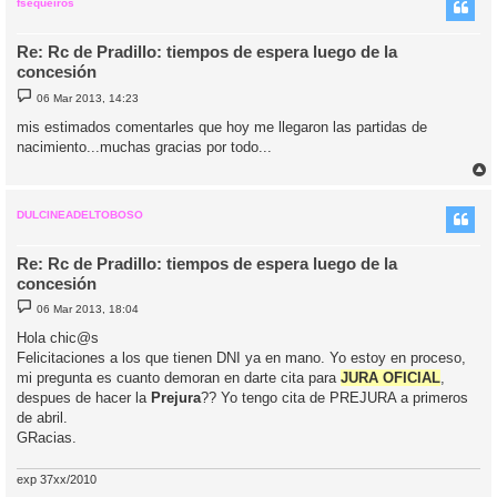
i
fsequeiros
Re: Rc de Pradillo: tiempos de espera luego de la
concesión
M
06 Mar 2013, 14:23
e
n
mis estimados comentarles que hoy me llegaron las partidas de
s
nacimiento...muchas gracias por todo...
a
j
e
r
r
i
DULCINEADELTOBOSO
Re: Rc de Pradillo: tiempos de espera luego de la
concesión
M
06 Mar 2013, 18:04
e
n
Hola chic@s
s
Felicitaciones a los que tienen DNI ya en mano. Yo estoy en proceso,
a
j
mi pregunta es cuanto demoran en darte cita para
JURA OFICIAL
,
e
despues de hacer la
Prejura
?? Yo tengo cita de PREJURA a primeros
de abril.
GRacias.
exp 37xx/2010