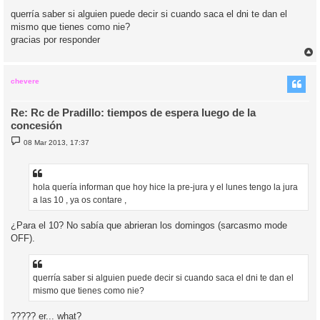
querría saber si alguien puede decir si cuando saca el dni te dan el
mismo que tienes como nie?
gracias por responder
r
r
i
chevere
Re: Rc de Pradillo: tiempos de espera luego de la
concesión
M
08 Mar 2013, 17:37
e
n
s
a
j
hola quería informan que hoy hice la pre-jura y el lunes tengo la jura
e
a las 10 , ya os contare ,
¿Para el 10? No sabía que abrieran los domingos (sarcasmo mode
OFF).
querría saber si alguien puede decir si cuando saca el dni te dan el
mismo que tienes como nie?
????? er... what?