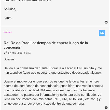
Gracias mil por vuestra paciencia.
Saludos,
Laura.
r
r
i
traider
Re: Rc de Pradillo: tiempos de espera luego de la
concesión
M
07 Mar 2013, 16:54
e
n
Buenas,
s
a
j
He ido a la comisaría de Santa Engracia a sacar el DNI sin cita y me
e
han atendido (tuve que esperar a que estuviese desocupado alguno).
Bueno el motivo por el que escribo es que he leído antes en el foro
acerca del certificado de concordancia, pues bien, una vez la persona
que me atendió me da el DNI me dice que mientras me hacen el
pasaporte me pasara por información y solicitara este certificado, yo
llené un documento con mis datos (NIE, DNI, NOMBRE, etc etc..) y
tengo que pasar por el certificado dentro de una semana.