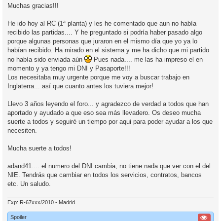
n
Muchas gracias!!!
s
a
j
He ido hoy al RC (1ª planta) y les he comentado que aun no había
e
recibido las partidas.... Y he preguntado si podría haber pasado algo
porque algunas personas que juraron en el mismo día que yo ya lo
habían recibido. Ha mirado en el sistema y me ha dicho que mi partido
no había sido enviada aún
Pues nada.... me las ha impreso el en
momento y ya tengo mi DNI y Pasaporte!!!
Los necesitaba muy urgente porque me voy a buscar trabajo en
Inglaterra... así que cuanto antes los tuviera mejor!
Llevo 3 años leyendo el foro... y agradezco de verdad a todos que han
aportado y ayudado a que eso sea más llevadero. Os deseo mucha
suerte a todos y seguiré un tiempo por aqui para poder ayudar a los que
necesiten.
Mucha suerte a todos!
adand41.... el numero del DNI cambia, no tiene nada que ver con el del
NIE. Tendrás que cambiar en todos los servicios, contratos, bancos
etc. Un saludo.
Exp: R-67xxx/2010 - Madrid
Spoiler