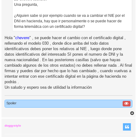
j
Una pregunta,
e
¿Alguien sabe si por ejemplo cuando se va a cambiar el NIE por el
DNI en hacienda, hay que ir personalmente o se puede hacer de
forma telemática con un certificado digital?
Hola "
chevere
" , se puede hacer el cambio con el certificado digital ,
rellenando el modelo 030 , donde dice arriba del todo datos
identificativos debes poner los relativos al NIE , luego donde pone
datos identificativos del interesado SI pones el numero de DNI y la
nueva nacionalidad . En las posteriores casillas (salvo que hayas
cambiado algunos de los otros estados) no debes rellenar nada . Al final
firmas y puedes dar por hecho que lo has cambiado , cuando vuelvas a
intentar entrar con ese certificado digital en la página de hacienda no
podrás .
Un saludo y espero sea de utilidad la información
Spoiler
r
r
i
doggystyle