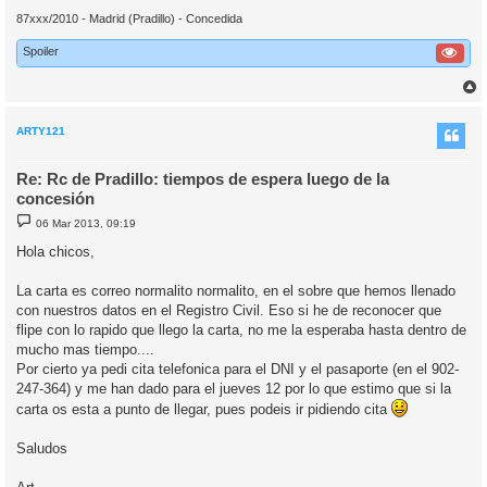
87xxx/2010 - Madrid (Pradillo) - Concedida
Spoiler
r
r
i
ARTY121
Re: Rc de Pradillo: tiempos de espera luego de la
concesión
M
06 Mar 2013, 09:19
e
n
Hola chicos,
s
a
j
La carta es correo normalito normalito, en el sobre que hemos llenado
e
con nuestros datos en el Registro Civil. Eso si he de reconocer que
flipe con lo rapido que llego la carta, no me la esperaba hasta dentro de
mucho mas tiempo....
Por cierto ya pedi cita telefonica para el DNI y el pasaporte (en el 902-
247-364) y me han dado para el jueves 12 por lo que estimo que si la
carta os esta a punto de llegar, pues podeis ir pidiendo cita
Saludos