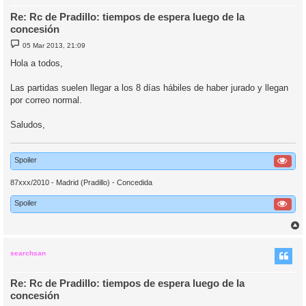
Re: Rc de Pradillo: tiempos de espera luego de la
concesión
M
05 Mar 2013, 21:09
e
n
Hola a todos,
s
a
j
Las partidas suelen llegar a los 8 días hábiles de haber jurado y llegan
e
por correo normal.
Saludos,
Spoiler
87xxx/2010 - Madrid (Pradillo) - Concedida
Spoiler
r
r
i
searchsan
Re: Rc de Pradillo: tiempos de espera luego de la
concesión