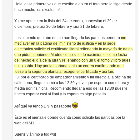
Hola, es la primera vez que escribo algo en el foro pero lo sigo desde
hace mucho, es excelente!.
Yo me apunte en la lista del 24 de enero, concesión el 29 de
diciembre, prejura 20 de febrero y jura 21 de febrero.
Les comento que aún no me han llegado las partidas peeeero
me
metí ayer en la página del ministerio de justicia y en la sede
electrónica solicite el certificado literal rellenando la mayoría de datos
que piden, poniendo Madrid como sitio de nacimiento, como fecha
del hecho el día de la jura y rellenando con un 0 el tomo y libro pues
no lo sabía. Hoy por la mañana tenía un correo confirmando que
fuese a la segunda planta a recoger el certificado y así fue.
Fui por el certificado de empadronamiento y fui directo a la oficina de
calle Luna, llegue como a las 12:30 y tuve que esperar como hora y
media por ir sin cita. Recomiendo llegar a eso de las 13:30 pues te
hacen esperar casi al final y la espera es algo pesada.
Así qué ya tengo DNI y pasaporte
Éste es el mensaje donde cuenta como solicitó las partidas por la
web del MJ.
Suerte y ánimo a tod@s!