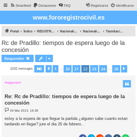
Smartfeed
Donaciones
FAQ
Registrarse
Identificarse
www.fororegistrocivil.es
Portal
Índice
REGISTRO CIVIL
Nacionalidad
Nacionalidad por Residencia
Tramitación por Registro Civil
Rc de Pradillo: tiempos de espera luego de la
concesión
Responder
1
20
21
22
23
24
26
Página
Anterior
22
de
26
Sigu
1032 mensajes
…
…
doggystyle
Re: Rc de Pradillo: tiempos de espera luego de la
concesión
M
04 Mar 2013, 19:38
e
n
estoy a la espera de que llegue la partida ¿alguien sabe cuanto estan
s
tardando en llegar? jure el dia 26 de febrero...
a
j
e