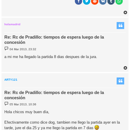
r
r
i
holamadrid
Re: Rc de Pradillo: tiempos de espera luego de la
concesión
M
04 Mar 2013, 23:32
e
n
a mi me ha llegado la partida 8 dias despues de la jura.
s
a
j
e
r
r
i
ARTY121
Re: Rc de Pradillo: tiempos de espera luego de la
concesión
M
05 Mar 2013, 10:36
e
n
Hola chicos muy buen día,
s
a
j
Efectivamente como dice dog, tambien me llego la partida ayer en la
e
tarde, jure el dia 25 y ya me llego la partida en 7 dias