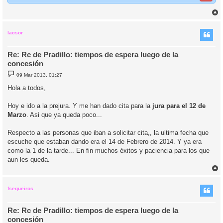
r
r
i
lacsor
Re: Rc de Pradillo: tiempos de espera luego de la
concesión
M
09 Mar 2013, 01:27
e
n
Hola a todos,
s
a
j
Hoy e ido a la prejura. Y me han dado cita para la
jura para el 12 de
e
Marzo
. Asi que ya queda poco...
Respecto a las personas que iban a solicitar cita,, la ultima fecha que
escuche que estaban dando era el 14 de Febrero de 2014. Y ya era
como la 1 de la tarde... En fin muchos éxitos y paciencia para los que
aun les queda.
r
r
i
fsequeiros
Re: Rc de Pradillo: tiempos de espera luego de la
concesión