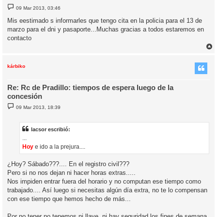
M
09 Mar 2013, 03:46
e
n
Mis eestimado s informarles que tengo cita en la policia para el 13 de
s
marzo para el dni y pasaporte...Muchas gracias a todos estaremos en
a
j
contacto
e
r
r
i
kárbiko
Re: Rc de Pradillo: tiempos de espera luego de la
concesión
M
09 Mar 2013, 18:39
e
n
s
a
lacsor escribió:
j
...
e
Hoy
e ido a la prejura....
¿Hoy? Sábado???.... En el registro civil???
Pero si no nos dejan ni hacer horas extras.....
Nos impiden entrar fuera del horario y no computan ese tiempo como
trabajado.... Así luego si necesitas algún día extra, no te lo compensan
con ese tiempo que hemos hecho de más...
Por no tener no tenemos ni llave, ni hay seguridad los fines de semana,