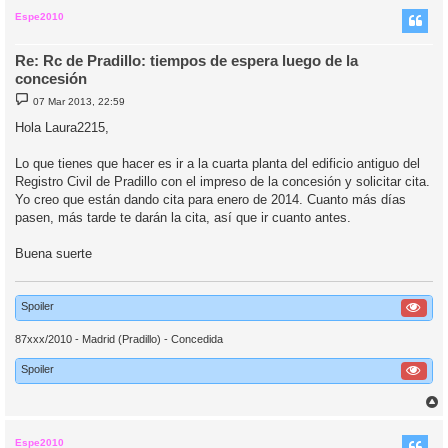
r
i
Espe2010
Re: Rc de Pradillo: tiempos de espera luego de la
concesión
M
07 Mar 2013, 22:59
e
n
Hola Laura2215,
s
a
j
Lo que tienes que hacer es ir a la cuarta planta del edificio antiguo del
e
Registro Civil de Pradillo con el impreso de la concesión y solicitar cita.
Yo creo que están dando cita para enero de 2014. Cuanto más días
pasen, más tarde te darán la cita, así que ir cuanto antes.
Buena suerte
Spoiler
87xxx/2010 - Madrid (Pradillo) - Concedida
Spoiler
r
r
i
Espe2010