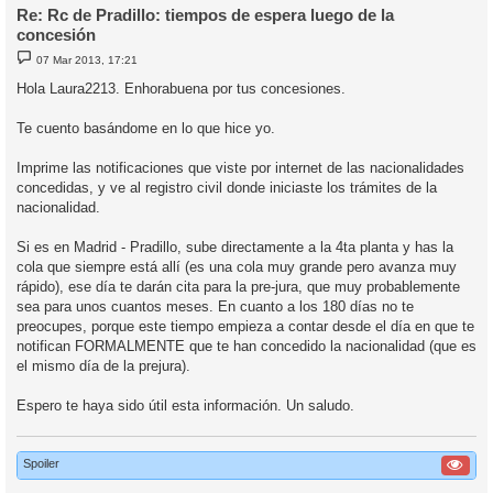
Re: Rc de Pradillo: tiempos de espera luego de la
concesión
M
07 Mar 2013, 17:21
e
n
Hola Laura2213. Enhorabuena por tus concesiones.
s
a
j
Te cuento basándome en lo que hice yo.
e
Imprime las notificaciones que viste por internet de las nacionalidades
concedidas, y ve al registro civil donde iniciaste los trámites de la
nacionalidad.
Si es en Madrid - Pradillo, sube directamente a la 4ta planta y has la
cola que siempre está allí (es una cola muy grande pero avanza muy
rápido), ese día te darán cita para la pre-jura, que muy probablemente
sea para unos cuantos meses. En cuanto a los 180 días no te
preocupes, porque este tiempo empieza a contar desde el día en que te
notifican FORMALMENTE que te han concedido la nacionalidad (que es
el mismo día de la prejura).
Espero te haya sido útil esta información. Un saludo.
Spoiler