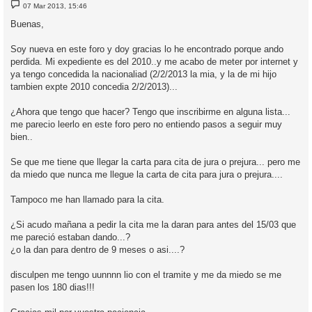
M
07 Mar 2013, 15:46
e
n
Buenas,
s
a
j
Soy nueva en este foro y doy gracias lo he encontrado porque ando
e
perdida. Mi expediente es del 2010..y me acabo de meter por internet y
ya tengo concedida la nacionaliad (2/2/2013 la mia, y la de mi hijo
tambien expte 2010 concedia 2/2/2013)...
¿Ahora que tengo que hacer? Tengo que inscribirme en alguna lista...
me parecio leerlo en este foro pero no entiendo pasos a seguir muy
bien..
Se que me tiene que llegar la carta para cita de jura o prejura... pero me
da miedo que nunca me llegue la carta de cita para jura o prejura....
Tampoco me han llamado para la cita.
¿Si acudo mañana a pedir la cita me la daran para antes del 15/03 que
me pareció estaban dando...?
¿o la dan para dentro de 9 meses o asi....?
disculpen me tengo uunnnn lio con el tramite y me da miedo se me
pasen los 180 dias!!!