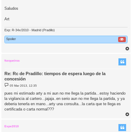
Saludos
Art
Exp: R-34x/2010 - Madrid (Pradillo)
Spoiler
r
r
i
fsequeiros
Re: Rc de Pradillo: tiempos de espera luego de la
concesión
M
05 Mar 2013, 12:35
e
n
pues mi estimado arty a mi aun no me llega la partida...estoy haciendo
s
la vigilancia al cartero...jajaja..en serio aun no me llega la partida, y ya
a
j
deberia tenerla en mano...arty una consulta...la carta que te llega es
e
certificada o carta normal???
r
r
i
Espe2010