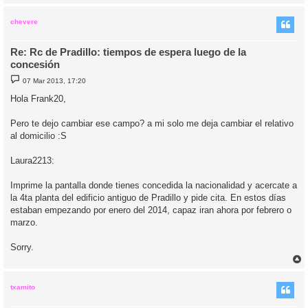
r
r
i
chevere
Re: Rc de Pradillo: tiempos de espera luego de la
concesión
M
07 Mar 2013, 17:20
e
n
Hola Frank20,
s
a
j
Pero te dejo cambiar ese campo? a mi solo me deja cambiar el relativo
e
al domicilio :S
Laura2213:
Imprime la pantalla donde tienes concedida la nacionalidad y acercate a
la 4ta planta del edificio antiguo de Pradillo y pide cita. En estos días
estaban empezando por enero del 2014, capaz iran ahora por febrero o
marzo.
Sorry.
r
r
i
txamito