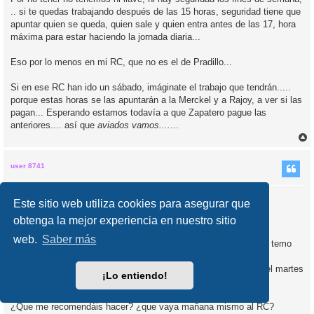
.. si te quedas trabajando después de las 15 horas, seguridad tiene que
apuntar quien se queda, quien sale y quien entra antes de las 17, hora
máxima para estar haciendo la jornada diaria...
Eso por lo menos en mi RC, que no es el de Pradillo...
Si en ese RC han ido un sábado, imáginate el trabajo que tendrán.....
porque estas horas se las apuntarán a la Merckel y a Rajoy, a ver si las
pagan... Esperando estamos todavía a que Zapatero pague las
anteriores.... así que
aviados vamos....
...
r
r
i
user 8741
Re: Rc de Pradillo: tiempos de espera luego de la
Este sitio web utiliza cookies para asegurar que
concesión
obtenga la mejor experiencia en nuestro sitio
M
10 Mar 2013, 12:27
e
web.
Saber más
n
Hola Chicos mañana lunes 11-M, va hacer 8 días que juré y me temo
s
que no me llega la carta…
a
j
he pedido cita con antelación para hacer el pasaporte y el DNI el martes
e
¡Lo entiendo!
12…
¿Que me recomendáis hacer? ¿que vaya mañana mismo al RC?