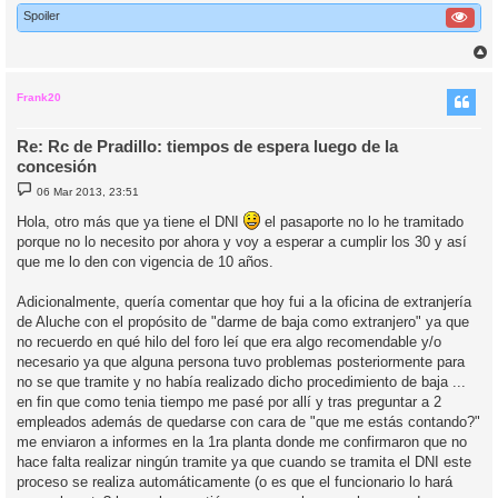
Spoiler
r
r
i
Frank20
Re: Rc de Pradillo: tiempos de espera luego de la
concesión
M
06 Mar 2013, 23:51
e
n
Hola, otro más que ya tiene el DNI
el pasaporte no lo he tramitado
s
porque no lo necesito por ahora y voy a esperar a cumplir los 30 y así
a
j
que me lo den con vigencia de 10 años.
e
Adicionalmente, quería comentar que hoy fui a la oficina de extranjería
de Aluche con el propósito de "darme de baja como extranjero" ya que
no recuerdo en qué hilo del foro leí que era algo recomendable y/o
necesario ya que alguna persona tuvo problemas posteriormente para
no se que tramite y no había realizado dicho procedimiento de baja ...
en fin que como tenia tiempo me pasé por allí y tras preguntar a 2
empleados además de quedarse con cara de "que me estás contando?"
me enviaron a informes en la 1ra planta donde me confirmaron que no
hace falta realizar ningún tramite ya que cuando se tramita el DNI este
proceso se realiza automáticamente (o es que el funcionario lo hará