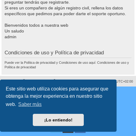
preguntar tendrás que registrarte.
Si eres un compañero de algún registro civil, rellena los datos
específicos que pedimos para poder darte el soporte oportuno.
Bienvenidos todos a nuestra web
Un saludo
admin
Condiciones de uso y Política de privacidad
Puede ver la Política de privacidad y Condiciones de uso aquí:
Condiciones de uso
y
Política de privacidad
Sobre nosotros
Borrar cookies
Todos los horarios son
UTC+02:00
Este sitio web utiliza cookies para asegurar que
Copyright © 2008 - 2026 www.fororegistrocivil.es Todos los derechos reservados.
obtenga la mejor experiencia en nuestro sitio
Desarrollado por
phpBB
® Forum Software © phpBB Limited
Traducción al español por
phpBB España
web.
Saber más
Style
proflat
por ©
Mazeltof
2017
Privacidad
|
Condiciones
Time: 0.192s
| Peak Memory Usage: 1.96 MiB | GZIP: Off |
Queries: 13
¡Lo entiendo!