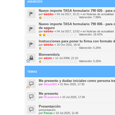
ANUNCIOS
Nuevo importe TASA formulario 790 026 - pa
por
kárbiko
»
04 Jul 2017, 15:21
» en
Noticias de actualidad
Valoreción: 7.89%
Nuevo importe TASA formulario 790 006 - para o
de seguro
por
kárbiko
»
04 Jul 2017, 13:52
» en
Noticias de actualidad
Valoreción: 18.42%
Instrucciones para poner tu firma con formato d
por
kárbiko
»
15 Oct 2011, 18:41
Valoreción: 5.26%
Bienvenido/a
por
admin
»
12 Jul 2008, 21:10
Valoreción: 5.26%
TEMAS
Me presento y dudas iniciales como persona tr
por
Alison501
»
21 Nov 2025, 17:30
Me presento
por
HCasanova
»
10 Jul 2025, 17:40
Presentaición
presentaición.
por
Fercas
»
19 Jul 2025, 11:40