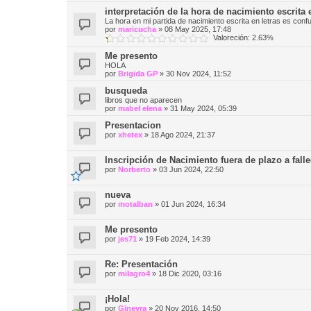
interpretación de la hora de nacimiento escrita 
La hora en mi partida de nacimiento escrita en letras es conf
por
maricucha
»
08 May 2025, 17:48
Valoreción: 2.63%
Me presento
HOLA
por
Brigida GP
»
30 Nov 2024, 11:52
busqueda
libros que no aparecen
por
mabel elena
»
31 May 2024, 05:39
Presentacion
por
xhetex
»
18 Ago 2024, 21:37
Inscripción de Nacimiento fuera de plazo a fal
por
Norberto
»
03 Jun 2024, 22:50
nueva
por
motalban
»
01 Jun 2024, 16:34
Me presento
por
jes71
»
19 Feb 2024, 14:39
Re: Presentación
por
milagro4
»
18 Dic 2020, 03:16
¡Hola!
por
Ginevra
»
20 Nov 2016, 14:50