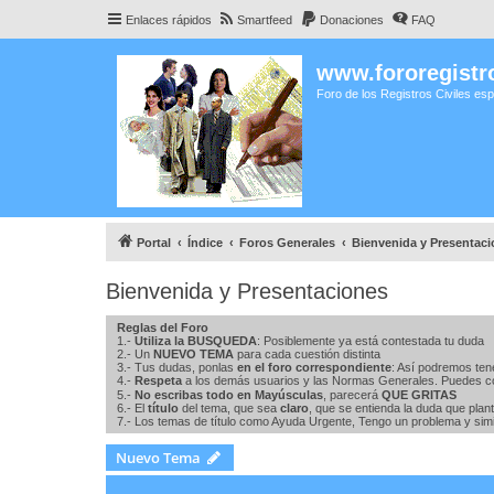
Enlaces rápidos
Smartfeed
Donaciones
FAQ
www.fororegistro
Foro de los Registros Civiles es
Portal
Índice
Foros Generales
Bienvenida y Presentac
Bienvenida y Presentaciones
Reglas del Foro
1.-
Utiliza la BUSQUEDA
: Posiblemente ya está contestada tu duda
2.- Un
NUEVO TEMA
para cada cuestión distinta
3.- Tus dudas, ponlas
en el foro correspondiente
: Así podremos ten
4.-
Respeta
a los demás usuarios y las Normas Generales. Puedes c
5.-
No escribas todo en Mayúsculas
, parecerá
QUE GRITAS
6.- El
título
del tema, que sea
claro
, que se entienda la duda que plan
7.- Los temas de título como Ayuda Urgente, Tengo un problema y simil
Nuevo Tema