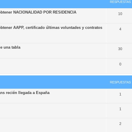
RESPUESTAS
ra obtener NACIONALIDAD POR RESIDENCIA
10
btener AAPP, certificado últimas voluntades y contratos
4
e una tabla
30
0
RESPUESTAS
ans recién llegada a España
1
1
2