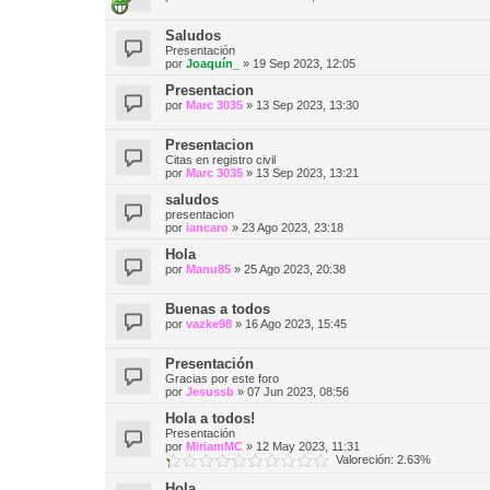
Saludos
Presentación
por
Joaquín_
»
19 Sep 2023, 12:05
Presentacion
por
Marc 3035
»
13 Sep 2023, 13:30
Presentacion
Citas en registro civil
por
Marc 3035
»
13 Sep 2023, 13:21
saludos
presentacion
por
iancaro
»
23 Ago 2023, 23:18
Hola
por
Manu85
»
25 Ago 2023, 20:38
Buenas a todos
por
vazke98
»
16 Ago 2023, 15:45
Presentación
Gracias por este foro
por
Jesussb
»
07 Jun 2023, 08:56
Hola a todos!
Presentación
por
MiriamMC
»
12 May 2023, 11:31
Valoreción: 2.63%
Hola