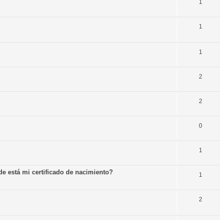
1
1
1
2
2
0
1
e está mi certificado de nacimiento?
1
2