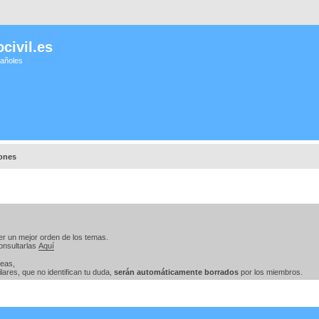
civil.es
pañoles
iones
er un mejor orden de los temas.
onsultarlas
Aquí
teas,
ares, que no identifican tu duda,
serán automáticamente borrados
por los miembros.