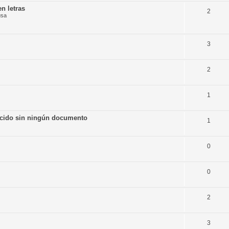
en letras
2
usa
3
2
1
lecido sin ningún documento
1
0
0
2
3