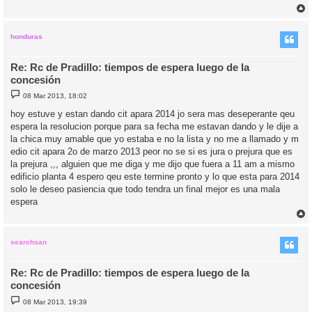
r
r
i
honduras
Re: Rc de Pradillo: tiempos de espera luego de la
concesión
M
08 Mar 2013, 18:02
e
n
hoy estuve y estan dando cit apara 2014 jo sera mas deseperante qeu
s
espera la resolucion porque para sa fecha me estavan dando y le dije a
a
j
la chica muy amable que yo estaba e no la lista y no me a llamado y m
e
edio cit apara 2o de marzo 2013 peor no se si es jura o prejura que es
la prejura ,,, alguien que me diga y me dijo que fuera a 11 am a mismo
edificio planta 4 espero qeu este termine pronto y lo que esta para 2014
solo le deseo pasiencia que todo tendra un final mejor es una mala
espera
r
r
i
searchsan
Re: Rc de Pradillo: tiempos de espera luego de la
concesión
M
08 Mar 2013, 19:39
e