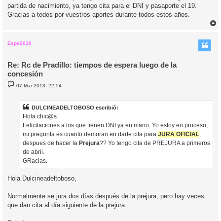
j
partida de nacimiento, ya tengo cita para el DNI y pasaporte el 19.
e
Gracias a todos por vuestros aportes durante todos estos años.
r
r
i
Espe2010
Re: Rc de Pradillo: tiempos de espera luego de la
concesión
M
07 Mar 2013, 22:54
e
n
s
a
DULCINEADELTOBOSO escribió:
j
Hola chic@s
e
Felicitaciones a los que tienen DNI ya en mano. Yo estoy en proceso,
mi pregunta es cuanto demoran en darte cita para
JURA OFICIAL
,
despues de hacer la
Prejura
?? Yo tengo cita de PREJURA a primeros
de abril.
GRacias.
Hola Dulcineadeltoboso,
Normalmente se jura dos días después de la prejura, pero hay veces
que dan cita al día siguiente de la prejura.