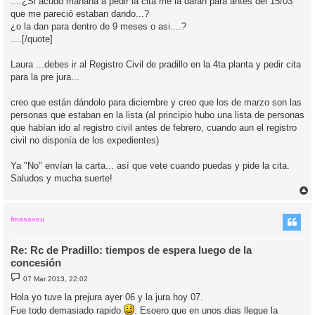
....¿Si acudo mañana a pedir la cita me la daran para antes del 15/03
que me pareció estaban dando...?
¿o la dan para dentro de 9 meses o asi....?
....[/quote]
Laura ...debes ir al Registro Civil de pradillo en la 4ta planta y pedir cita
para la pre jura...
creo que están dándolo para diciembre y creo que los de marzo son las
personas que estaban en la lista (al principio hubo una lista de personas
que habían ido al registro civil antes de febrero, cuando aun el registro
civil no disponía de los expedientes)
Ya "No" envían la carta... así que vete cuando puedas y pide la cita.
Saludos y mucha suerte!
r
r
i
fmasaveu
Re: Rc de Pradillo: tiempos de espera luego de la
concesión
M
07 Mar 2013, 22:02
e
n
Hola yo tuve la prejura ayer 06 y la jura hoy 07.
s
Fue todo demasiado rapido
a
. Esoero que en unos dias llegue la