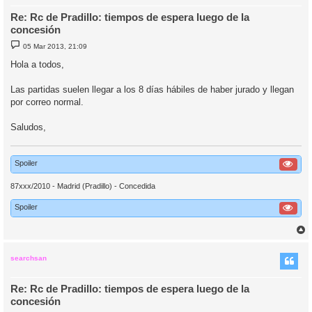
Re: Rc de Pradillo: tiempos de espera luego de la
concesión
M
05 Mar 2013, 21:09
e
n
Hola a todos,
s
a
j
Las partidas suelen llegar a los 8 días hábiles de haber jurado y llegan
e
por correo normal.
Saludos,
Spoiler
87xxx/2010 - Madrid (Pradillo) - Concedida
Spoiler
r
r
i
searchsan
Re: Rc de Pradillo: tiempos de espera luego de la
concesión