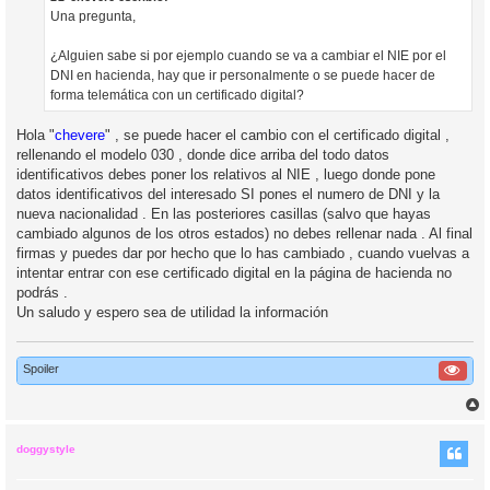
j
Una pregunta,
e
¿Alguien sabe si por ejemplo cuando se va a cambiar el NIE por el
DNI en hacienda, hay que ir personalmente o se puede hacer de
forma telemática con un certificado digital?
Hola "
chevere
" , se puede hacer el cambio con el certificado digital ,
rellenando el modelo 030 , donde dice arriba del todo datos
identificativos debes poner los relativos al NIE , luego donde pone
datos identificativos del interesado SI pones el numero de DNI y la
nueva nacionalidad . En las posteriores casillas (salvo que hayas
cambiado algunos de los otros estados) no debes rellenar nada . Al final
firmas y puedes dar por hecho que lo has cambiado , cuando vuelvas a
intentar entrar con ese certificado digital en la página de hacienda no
podrás .
Un saludo y espero sea de utilidad la información
Spoiler
r
r
i
doggystyle