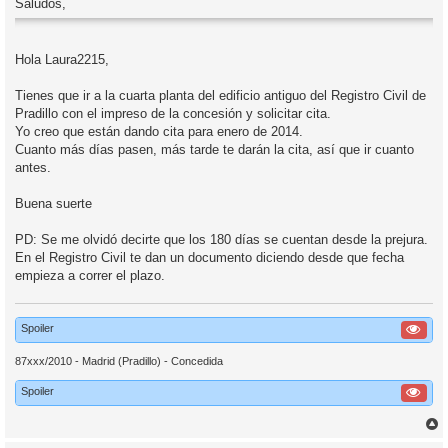
Saludos,
Hola Laura2215,
Tienes que ir a la cuarta planta del edificio antiguo del Registro Civil de
Pradillo con el impreso de la concesión y solicitar cita.
Yo creo que están dando cita para enero de 2014.
Cuanto más días pasen, más tarde te darán la cita, así que ir cuanto
antes.
Buena suerte
PD: Se me olvidó decirte que los 180 días se cuentan desde la prejura.
En el Registro Civil te dan un documento diciendo desde que fecha
empieza a correr el plazo.
Spoiler
87xxx/2010 - Madrid (Pradillo) - Concedida
Spoiler
r