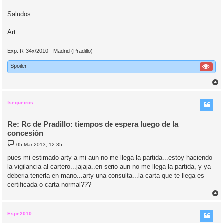
Saludos
Art
Exp: R-34x/2010 - Madrid (Pradillo)
Spoiler
r
r
i
fsequeiros
Re: Rc de Pradillo: tiempos de espera luego de la
concesión
M
05 Mar 2013, 12:35
e
n
pues mi estimado arty a mi aun no me llega la partida...estoy haciendo
s
la vigilancia al cartero...jajaja..en serio aun no me llega la partida, y ya
a
j
deberia tenerla en mano...arty una consulta...la carta que te llega es
e
certificada o carta normal???
r
r
i
Espe2010