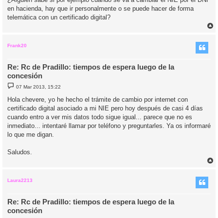
e
en hacienda, hay que ir personalmente o se puede hacer de forma
telemática con un certificado digital?
r
r
i
Frank20
Re: Rc de Pradillo: tiempos de espera luego de la
concesión
M
07 Mar 2013, 15:22
e
n
Hola chevere, yo he hecho el trámite de cambio por internet con
s
certificado digital asociado a mi NIE pero hoy después de casi 4 días
a
j
cuando entro a ver mis datos todo sigue igual... parece que no es
e
inmediato... intentaré llamar por teléfono y preguntarles. Ya os informaré
lo que me digan.
Saludos.
r
r
i
Laura2213
Re: Rc de Pradillo: tiempos de espera luego de la
concesión