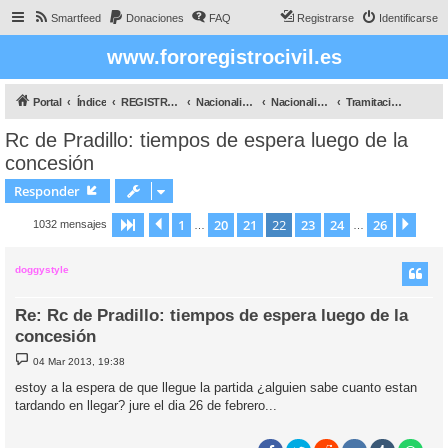
Smartfeed
Donaciones
FAQ
Registrarse
Identificarse
www.fororegistrocivil.es
Portal
Índice
REGISTRO CIVIL
Nacionalidad
Nacionalidad por Residencia
Tramitación por Registro Civil
Rc de Pradillo: tiempos de espera luego de la
concesión
Responder
1
20
21
22
23
24
26
Página
Anterior
22
de
26
Sigu
1032 mensajes
…
…
doggystyle
Re: Rc de Pradillo: tiempos de espera luego de la
concesión
M
04 Mar 2013, 19:38
e
n
estoy a la espera de que llegue la partida ¿alguien sabe cuanto estan
s
tardando en llegar? jure el dia 26 de febrero...
a
j
e