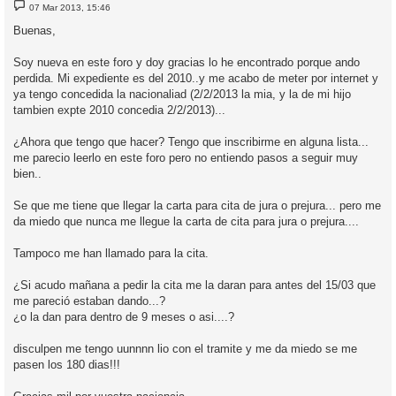
M
07 Mar 2013, 15:46
e
n
Buenas,
s
a
j
Soy nueva en este foro y doy gracias lo he encontrado porque ando
e
perdida. Mi expediente es del 2010..y me acabo de meter por internet y
ya tengo concedida la nacionaliad (2/2/2013 la mia, y la de mi hijo
tambien expte 2010 concedia 2/2/2013)...
¿Ahora que tengo que hacer? Tengo que inscribirme en alguna lista...
me parecio leerlo en este foro pero no entiendo pasos a seguir muy
bien..
Se que me tiene que llegar la carta para cita de jura o prejura... pero me
da miedo que nunca me llegue la carta de cita para jura o prejura....
Tampoco me han llamado para la cita.
¿Si acudo mañana a pedir la cita me la daran para antes del 15/03 que
me pareció estaban dando...?
¿o la dan para dentro de 9 meses o asi....?
disculpen me tengo uunnnn lio con el tramite y me da miedo se me
pasen los 180 dias!!!