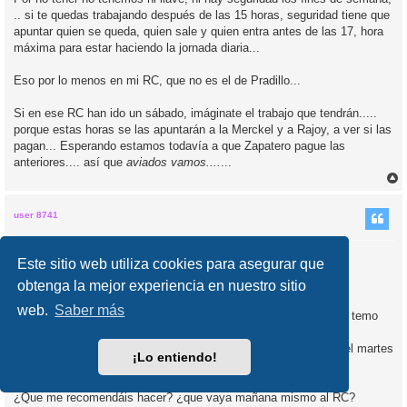
.. si te quedas trabajando después de las 15 horas, seguridad tiene que
apuntar quien se queda, quien sale y quien entra antes de las 17, hora
máxima para estar haciendo la jornada diaria...
Eso por lo menos en mi RC, que no es el de Pradillo...
Si en ese RC han ido un sábado, imáginate el trabajo que tendrán.....
porque estas horas se las apuntarán a la Merckel y a Rajoy, a ver si las
pagan... Esperando estamos todavía a que Zapatero pague las
anteriores.... así que
aviados vamos....
...
r
r
i
user 8741
Re: Rc de Pradillo: tiempos de espera luego de la
Este sitio web utiliza cookies para asegurar que
concesión
obtenga la mejor experiencia en nuestro sitio
M
10 Mar 2013, 12:27
e
web.
Saber más
n
Hola Chicos mañana lunes 11-M, va hacer 8 días que juré y me temo
s
que no me llega la carta…
a
j
he pedido cita con antelación para hacer el pasaporte y el DNI el martes
e
¡Lo entiendo!
12…
¿Que me recomendáis hacer? ¿que vaya mañana mismo al RC?