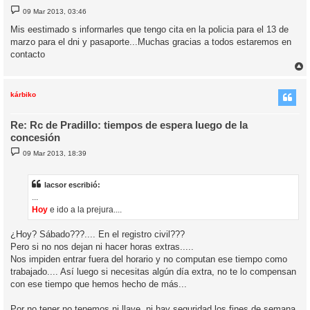
M
09 Mar 2013, 03:46
e
n
Mis eestimado s informarles que tengo cita en la policia para el 13 de
s
marzo para el dni y pasaporte...Muchas gracias a todos estaremos en
a
j
contacto
e
r
r
i
kárbiko
Re: Rc de Pradillo: tiempos de espera luego de la
concesión
M
09 Mar 2013, 18:39
e
n
s
a
lacsor escribió:
j
...
e
Hoy
e ido a la prejura....
¿Hoy? Sábado???.... En el registro civil???
Pero si no nos dejan ni hacer horas extras.....
Nos impiden entrar fuera del horario y no computan ese tiempo como
trabajado.... Así luego si necesitas algún día extra, no te lo compensan
con ese tiempo que hemos hecho de más...
Por no tener no tenemos ni llave, ni hay seguridad los fines de semana,