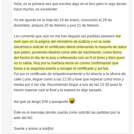
Hola, es la primera vez que escribo algo en el foro pero lo sigo desde
hace mucho, es excelente!.
Yo me apunte en la lista del 24 de enero, concesión el 29 de
diciembre, prejura 20 de febrero y jura 21 de febrero.
Les comento que aún no me han llegado las partidas peeeero
me
metí ayer en la página del ministerio de justicia y en la sede
electrónica solicite el certificado literal rellenando la mayoría de datos
que piden, poniendo Madrid como sitio de nacimiento, como fecha
del hecho el día de la jura y rellenando con un 0 el tomo y libro pues
no lo sabía. Hoy por la mañana tenía un correo confirmando que
fuese a la segunda planta a recoger el certificado y así fue.
Fui por el certificado de empadronamiento y fui directo a la oficina de
calle Luna, llegue como a las 12:30 y tuve que esperar como hora y
media por ir sin cita. Recomiendo llegar a eso de las 13:30 pues te
hacen esperar casi al final y la espera es algo pesada.
Así qué ya tengo DNI y pasaporte
Éste es el mensaje donde cuenta como solicitó las partidas por la
web del MJ.
Suerte y ánimo a tod@s!