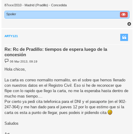
87xxx/2010 - Madrid (Pradillo) - Concedida
Spoiler
r
r
i
ARTY121
Re: Rc de Pradillo: tiempos de espera luego de la
concesión
M
06 Mar 2013, 09:19
e
n
Hola chicos,
s
a
j
La carta es correo normalito normalito, en el sobre que hemos llenado
e
con nuestros datos en el Registro Civil. Eso si he de reconocer que
flipe con lo rapido que llego la carta, no me la esperaba hasta dentro de
mucho mas tiempo....
Por cierto ya pedi cita telefonica para el DNI y el pasaporte (en el 902-
247-364) y me han dado para el jueves 12 por lo que estimo que si la
carta os esta a punto de llegar, pues podeis ir pidiendo cita
Saludos