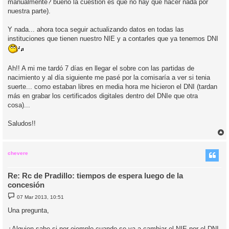
manualmente? bueno la cuestión es que no hay que hacer nada por
nuestra parte).
Y nada... ahora toca seguir actualizando datos en todas las
instituciones que tienen nuestro NIE y a contarles que ya tenemos DNI
Ah!! A mi me tardó 7 días en llegar el sobre con las partidas de
nacimiento y al día siguiente me pasé por la comisaría a ver si tenia
suerte... como estaban libres en media hora me hicieron el DNI (tardan
más en grabar los certificados digitales dentro del DNIe que otra
cosa)...
Saludos!!
r
r
i
chevere
Re: Rc de Pradillo: tiempos de espera luego de la
concesión
M
07 Mar 2013, 10:51
e
n
Una pregunta,
s
a
j
¿Alguien sabe si por ejemplo cuando se va a cambiar el NIE por el DNI