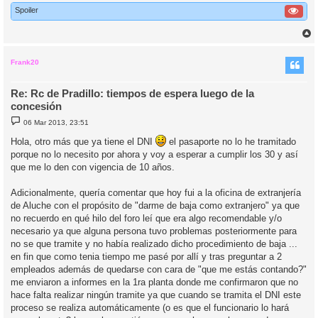
Spoiler
r
r
i
Frank20
Re: Rc de Pradillo: tiempos de espera luego de la
concesión
M
06 Mar 2013, 23:51
e
n
Hola, otro más que ya tiene el DNI
el pasaporte no lo he tramitado
s
porque no lo necesito por ahora y voy a esperar a cumplir los 30 y así
a
j
que me lo den con vigencia de 10 años.
e
Adicionalmente, quería comentar que hoy fui a la oficina de extranjería
de Aluche con el propósito de "darme de baja como extranjero" ya que
no recuerdo en qué hilo del foro leí que era algo recomendable y/o
necesario ya que alguna persona tuvo problemas posteriormente para
no se que tramite y no había realizado dicho procedimiento de baja ...
en fin que como tenia tiempo me pasé por allí y tras preguntar a 2
empleados además de quedarse con cara de "que me estás contando?"
me enviaron a informes en la 1ra planta donde me confirmaron que no
hace falta realizar ningún tramite ya que cuando se tramita el DNI este
proceso se realiza automáticamente (o es que el funcionario lo hará