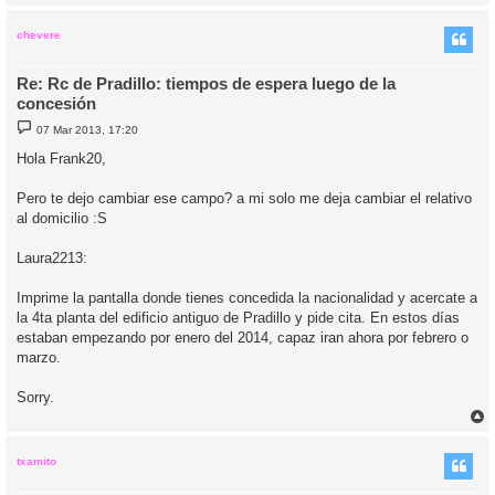
r
r
i
chevere
Re: Rc de Pradillo: tiempos de espera luego de la
concesión
M
07 Mar 2013, 17:20
e
n
Hola Frank20,
s
a
j
Pero te dejo cambiar ese campo? a mi solo me deja cambiar el relativo
e
al domicilio :S
Laura2213:
Imprime la pantalla donde tienes concedida la nacionalidad y acercate a
la 4ta planta del edificio antiguo de Pradillo y pide cita. En estos días
estaban empezando por enero del 2014, capaz iran ahora por febrero o
marzo.
Sorry.
r
r
i
txamito