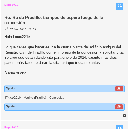
r
i
Espe2010
Re: Rc de Pradillo: tiempos de espera luego de la
concesión
M
07 Mar 2013, 22:59
e
n
Hola Laura2215,
s
a
j
Lo que tienes que hacer es ir a la cuarta planta del edificio antiguo del
e
Registro Civil de Pradillo con el impreso de la concesión y solicitar cita.
Yo creo que están dando cita para enero de 2014. Cuanto más días
pasen, más tarde te darán la cita, así que ir cuanto antes.
Buena suerte
Spoiler
87xxx/2010 - Madrid (Pradillo) - Concedida
Spoiler
r
r
i
Espe2010