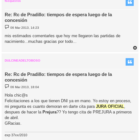
i
fsequeiros
Re: Rc de Pradillo: tiempos de espera luego de la
concesión
M
06 Mar 2013, 14:23
e
n
mis estimados comentarles que hoy me llegaron las partidas de
s
nacimiento...muchas gracias por todo...
a
j
e
r
r
i
DULCINEADELTOBOSO
Re: Rc de Pradillo: tiempos de espera luego de la
concesión
M
06 Mar 2013, 18:04
e
n
Hola chic@s
s
Felicitaciones a los que tienen DNI ya en mano. Yo estoy en proceso,
a
j
mi pregunta es cuanto demoran en darte cita para
JURA OFICIAL
,
e
despues de hacer la
Prejura
?? Yo tengo cita de PREJURA a primeros
de abril.
GRacias.
exp 37xx/2010