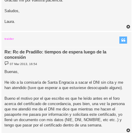
Gracias mil por vuestra paciencia.
Saludos,
Laura.
r
r
i
traider
Re: Rc de Pradillo: tiempos de espera luego de la
concesión
M
07 Mar 2013, 16:54
e
n
Buenas,
s
a
j
He ido a la comisaría de Santa Engracia a sacar el DNI sin cita y me
e
han atendido (tuve que esperar a que estuviese desocupado alguno).
Bueno el motivo por el que escribo es que he leído antes en el foro
acerca del certificado de concordancia, pues bien, una vez la persona
que me atendió me da el DNI me dice que mientras me hacen el
pasaporte me pasara por información y solicitara este certificado, yo
llené un documento con mis datos (NIE, DNI, NOMBRE, etc etc..) y
tengo que pasar por el certificado dentro de una semana.