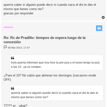
querría saber si alguien puede decir si cuando saca el dni te dan el
mismo que tienes como nie?
gracias por responder
r
r
i
chevere
Re: Rc de Pradillo: tiempos de espera luego de la
concesión
M
08 Mar 2013, 17:37
e
n
s
a
j
hola quería informan que hoy hice la pre-jura y el lunes tengo la jura
e
a las 10 , ya os contare ,
¿Para el 10? No sabía que abrieran los domingos (sarcasmo mode
OFF).
querría saber si alguien puede decir si cuando saca el dni te dan el
mismo que tienes como nie?
????? er... what?