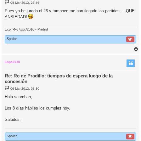
M
05 Mar 2013, 23:46
e
n
Pues yo he jurado el 26 y tampoco me han llegado las partidas.... QUE
s
ANSIEDAD!
a
j
e
Exp: R-67xxx/2010 - Madrid
Spoiler
r
r
i
Espe2010
Re: Rc de Pradillo: tiempos de espera luego de la
concesión
M
06 Mar 2013, 08:30
e
n
Hola searchan,
s
a
j
Los 8 días hábiles los cumples hoy.
e
Saludos,
Spoiler