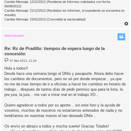
Cambio Mensaje: 12/12/2012 (Pendiente de Informes solicitados con fecha
06/08/2012)
Cambio Mensaje: 21/12/2012 (Recibidos los Informes, el expediente se encuentra en
estudio)
Cambio Mensaje: 15/01/2013 (Concedida la nacionalidad)
r
r
i
Odiositaspain
Re: Rc de Pradillo: tiempos de espera luego de la
concesión
M
07 Mar 2013, 21:24
e
n
Hola a todos!!
s
Desde hace una semana tengo el DNIe y pasaporte. Ahora debo hacer
a
j
los cambios de documentos, pero no sé por donde empezar... ya que
e
no me da mas tiempo de ir a oficinas a hacer los cambios en horario de
trabajo... después de tantos días de pedir permiso que para la lista, la
pre jura, la jura... me van a mirar mal en el trabajo XD...
Quiero agradecer a todos por su aporte... sin este foro y la ayuda de
vosotros, muchos de nosotros no estaríamos enterados de nada y no
tendríamos en nuestras manos el tan deseado DNIe...
Os envío un abrazo a todos y mucha suerte! Gracias Totales!