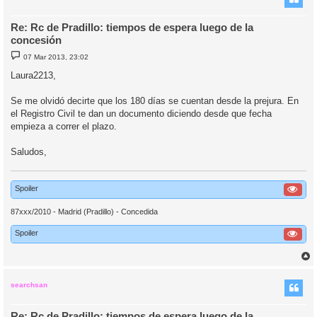
Re: Rc de Pradillo: tiempos de espera luego de la
concesión
M
07 Mar 2013, 23:02
e
n
Laura2213,
s
a
j
Se me olvidó decirte que los 180 días se cuentan desde la prejura. En
e
el Registro Civil te dan un documento diciendo desde que fecha
empieza a correr el plazo.
Saludos,
Spoiler
87xxx/2010 - Madrid (Pradillo) - Concedida
Spoiler
r
r
i
searchsan
Re: Rc de Pradillo: tiempos de espera luego de la