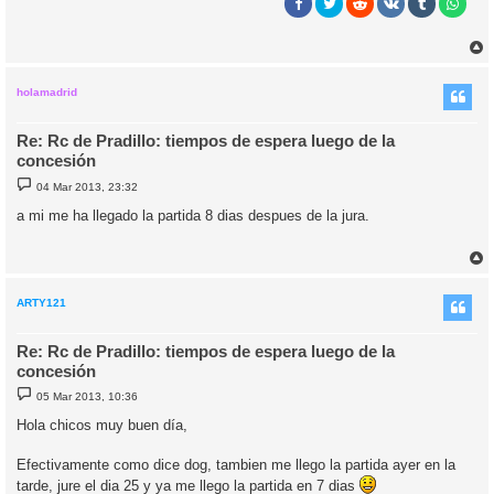
r
r
i
holamadrid
Re: Rc de Pradillo: tiempos de espera luego de la
concesión
M
04 Mar 2013, 23:32
e
n
a mi me ha llegado la partida 8 dias despues de la jura.
s
a
j
e
r
r
i
ARTY121
Re: Rc de Pradillo: tiempos de espera luego de la
concesión
M
05 Mar 2013, 10:36
e
n
Hola chicos muy buen día,
s
a
j
Efectivamente como dice dog, tambien me llego la partida ayer en la
e
tarde, jure el dia 25 y ya me llego la partida en 7 dias