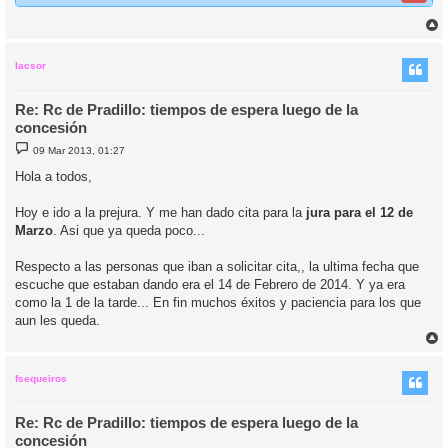
r
r
i
lacsor
Re: Rc de Pradillo: tiempos de espera luego de la
concesión
M
09 Mar 2013, 01:27
e
n
Hola a todos,
s
a
j
Hoy e ido a la prejura. Y me han dado cita para la
jura para el 12 de
e
Marzo
. Asi que ya queda poco...
Respecto a las personas que iban a solicitar cita,, la ultima fecha que
escuche que estaban dando era el 14 de Febrero de 2014. Y ya era
como la 1 de la tarde... En fin muchos éxitos y paciencia para los que
aun les queda.
r
r
i
fsequeiros
Re: Rc de Pradillo: tiempos de espera luego de la
concesión