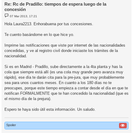
Re: Rc de Pradillo: tiempos de espera luego de la
concesión
M
07 Mar 2013, 17:21
e
n
Hola Laura2213. Enhorabuena por tus concesiones.
s
a
j
Te cuento basándome en lo que hice yo.
e
Imprime las notificaciones que viste por internet de las nacionalidades
concedidas, y ve al registro civil donde iniciaste los trámites de la
nacionalidad.
Si es en Madrid - Pradillo, sube directamente a la 4ta planta y has la
cola que siempre está allí (es una cola muy grande pero avanza muy
rápido), ese día te darán cita para la pre-jura, que muy probablemente
sea para unos cuantos meses. En cuanto a los 180 días no te
preocupes, porque este tiempo empieza a contar desde el día en que te
notifican FORMALMENTE que te han concedido la nacionalidad (que es
el mismo día de la prejura).
Espero te haya sido útil esta información. Un saludo.
Spoiler