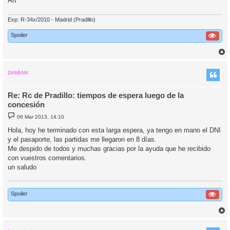
Art
Exp: R-34x/2010 - Madrid (Pradillo)
Spoiler
r
r
i
DAMIAN
Re: Rc de Pradillo: tiempos de espera luego de la
concesión
M
06 Mar 2013, 14:10
e
n
Hola, hoy he terminado con esta larga espera, ya tengo en mano el DNI
s
y el pasaporte, las partidas me llegaron en 8 días.
a
j
Me despido de todos y muchas gracias por la ayuda que he recibido
e
con vuestros comentarios.
un saludo
Spoiler
r
r