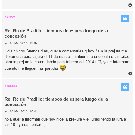
r
r
i
SANDY
Re: Rc de Pradillo: tiempos de espera luego de la
concesión
M
08 Mar 2013, 13:07
e
n
Hola chicos Buenos dias, queria comentarles q hoy fui a la prejura me
s
dieron cita para la jura el 11 de marzo, tambien me di cuenta q las citas
a
j
para la prejura la estan dando para febrero del 2014 ufff, ya le informare
e
cuando me lleguen las partidas
r
r
i
adand41
Re: Rc de Pradillo: tiempos de espera luego de la
concesión
M
08 Mar 2013, 16:44
e
n
hola quería informan que hoy hice la pre-jura y el lunes tengo la jura a
s
las 10 , ya os contare ,
a
j
e