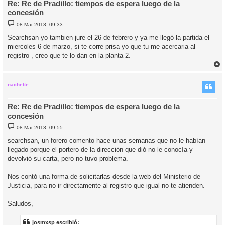
Re: Rc de Pradillo: tiempos de espera luego de la
concesión
M
08 Mar 2013, 09:33
e
n
Searchsan yo tambien jure el 26 de febrero y ya me llegó la partida el
s
miercoles 6 de marzo, si te corre prisa yo que tu me acercaria al
a
j
registro , creo que te lo dan en la planta 2.
e
r
r
i
nachette
Re: Rc de Pradillo: tiempos de espera luego de la
concesión
M
08 Mar 2013, 09:55
e
n
searchsan, un forero comento hace unas semanas que no le habían
s
llegado porque el portero de la dirección que dió no le conocía y
a
j
devolvió su carta, pero no tuvo problema.
e
Nos contó una forma de solicitarlas desde la web del Ministerio de
Justicia, para no ir directamente al registro que igual no te atienden.
Saludos,
josmxsp escribió: