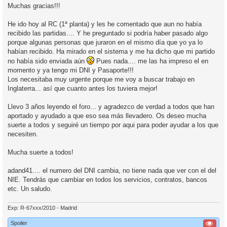
n
Muchas gracias!!!
s
a
j
He ido hoy al RC (1ª planta) y les he comentado que aun no había
e
recibido las partidas.... Y he preguntado si podría haber pasado algo
porque algunas personas que juraron en el mismo día que yo ya lo
habían recibido. Ha mirado en el sistema y me ha dicho que mi partido
no había sido enviada aún
Pues nada.... me las ha impreso el en
momento y ya tengo mi DNI y Pasaporte!!!
Los necesitaba muy urgente porque me voy a buscar trabajo en
Inglaterra... así que cuanto antes los tuviera mejor!
Llevo 3 años leyendo el foro... y agradezco de verdad a todos que han
aportado y ayudado a que eso sea más llevadero. Os deseo mucha
suerte a todos y seguiré un tiempo por aqui para poder ayudar a los que
necesiten.
Mucha suerte a todos!
adand41.... el numero del DNI cambia, no tiene nada que ver con el del
NIE. Tendrás que cambiar en todos los servicios, contratos, bancos
etc. Un saludo.
Exp: R-67xxx/2010 - Madrid
Spoiler