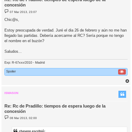
concesión
M
07 Mar 2013, 23:07
e
n
Chic@s,
s
a
j
Estoy preocupada de verdad. Juré el dia 26 de febrero y aún no me han
e
llegado las partidas. Debería acercarme al RC? Sería porque no tengo
el nombre en el buzón?
Saludos...
Exp: R-67xxx/2010 - Madrid
Spoiler
r
r
i
ISMASON
Re: Rc de Pradillo: tiempos de espera luego de la
concesión
M
08 Mar 2013, 02:00
e
n
s
a
chevere escribió: