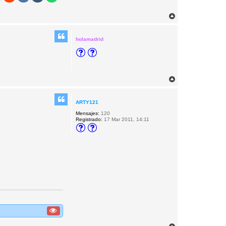
A
r
r
i
holamadrid
b
a
A
r
r
i
ARTY121
b
Mensajes:
120
a
Registrado:
17 Mar 2011, 14:11