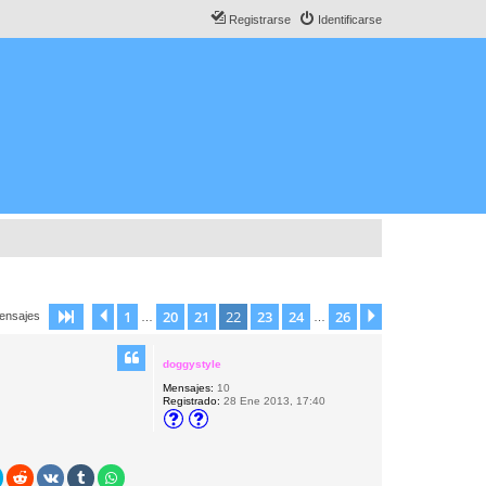
Registrarse
Identificarse
1
20
21
22
23
24
26
Página
Anterior
22
de
26
Siguiente
ensajes
…
…
doggystyle
Mensajes:
10
Registrado:
28 Ene 2013, 17:40