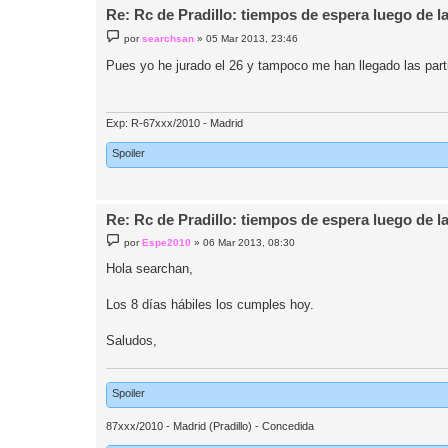
Re: Rc de Pradillo: tiempos de espera luego de l
M
por
searchsan
»
05 Mar 2013, 23:46
e
n
Pues yo he jurado el 26 y tampoco me han llegado las pa
s
a
j
e
Exp: R-67xxx/2010 - Madrid
Spoiler
Re: Rc de Pradillo: tiempos de espera luego de l
M
por
Espe2010
»
06 Mar 2013, 08:30
e
n
Hola searchan,
s
a
j
Los 8 días hábiles los cumples hoy.
e
Saludos,
Spoiler
87xxx/2010 - Madrid (Pradillo) - Concedida