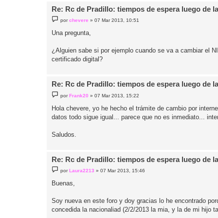
Re: Rc de Pradillo: tiempos de espera luego de l
M
por
chevere
»
07 Mar 2013, 10:51
e
n
Una pregunta,
s
a
j
¿Alguien sabe si por ejemplo cuando se va a cambiar el N
e
certificado digital?
Re: Rc de Pradillo: tiempos de espera luego de l
M
por
Frank20
»
07 Mar 2013, 15:22
e
n
Hola chevere, yo he hecho el trámite de cambio por interne
s
datos todo sigue igual... parece que no es inmediato... int
a
j
e
Saludos.
Re: Rc de Pradillo: tiempos de espera luego de l
M
por
Laura2213
»
07 Mar 2013, 15:46
e
n
Buenas,
s
a
j
Soy nueva en este foro y doy gracias lo he encontrado por
e
concedida la nacionaliad (2/2/2013 la mia, y la de mi hijo 