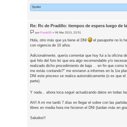
Spoiler
Re: Rc de Pradillo: tiempos de espera luego de l
M
por
Frank20
»
06 Mar 2013, 23:51
e
n
Hola, otro más que ya tiene el DNI
el pasaporte no lo he
s
con vigencia de 10 años.
a
j
e
Adicionalmente, quería comentar que hoy fui a la oficina d
qué hilo del foro leí que era algo recomendable y/o neces
realizado dicho procedimiento de baja ... en fin que como
me estás contando?" me enviaron a informes en la 1ra plan
DNI este proceso se realiza automáticamente (o es que el
parte).
Y nada... ahora toca seguir actualizando datos en todas l
Ah!! A mi me tardó 7 días en llegar el sobre con las partid
libres en media hora me hicieron el DNI (tardan más en grab
Saludos!!