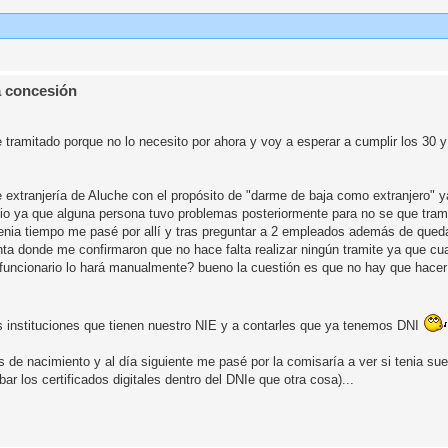
a concesión
 tramitado porque no lo necesito por ahora y voy a esperar a cumplir los 30 
e extranjería de Aluche con el propósito de "darme de baja como extranjero" 
ario ya que alguna persona tuvo problemas posteriormente para no se que tram
 tenia tiempo me pasé por allí y tras preguntar a 2 empleados además de qued
ta donde me confirmaron que no hace falta realizar ningún tramite ya que cua
 funcionario lo hará manualmente? bueno la cuestión es que no hay que hacer
as instituciones que tienen nuestro NIE y a contarles que ya tenemos DNI
as de nacimiento y al día siguiente me pasé por la comisaría a ver si tenia su
ar los certificados digitales dentro del DNIe que otra cosa)...