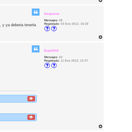
A
r
r
i
fsequeiros
b
Mensajes:
48
a
Registrado:
03 Ene 2012, 16:29
, y ya deberia tenerla
A
r
r
i
Espe2010
b
Mensajes:
43
a
Registrado:
11 Ene 2013, 15:37
A
r