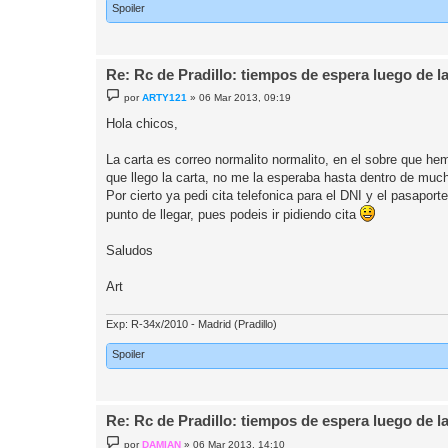
Spoiler
Re: Rc de Pradillo: tiempos de espera luego de l
M
por
ARTY121
»
06 Mar 2013, 09:19
e
n
Hola chicos,
s
a
j
La carta es correo normalito normalito, en el sobre que hem
e
que llego la carta, no me la esperaba hasta dentro de muc
Por cierto ya pedi cita telefonica para el DNI y el pasapor
punto de llegar, pues podeis ir pidiendo cita
Saludos
Art
Exp: R-34x/2010 - Madrid (Pradillo)
Spoiler
Re: Rc de Pradillo: tiempos de espera luego de l
M
por
DAMIAN
»
06 Mar 2013, 14:10