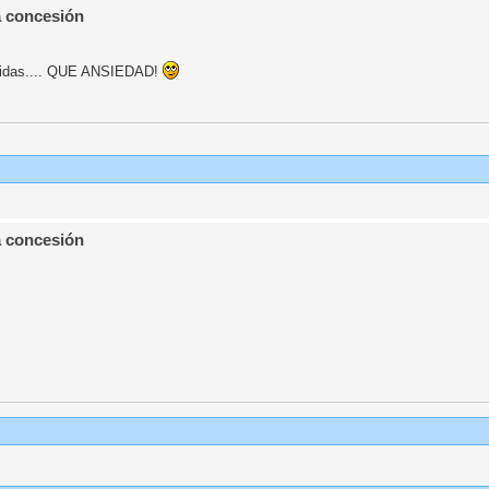
a concesión
rtidas.... QUE ANSIEDAD!
a concesión