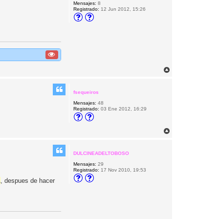
Mensajes:
8
a
Registrado:
12 Jun 2012, 15:26
A
r
r
i
fsequeiros
b
Mensajes:
48
a
Registrado:
03 Ene 2012, 16:29
A
r
r
i
DULCINEADELTOBOSO
b
Mensajes:
29
a
Registrado:
17 Nov 2010, 19:53
L
, despues de hacer