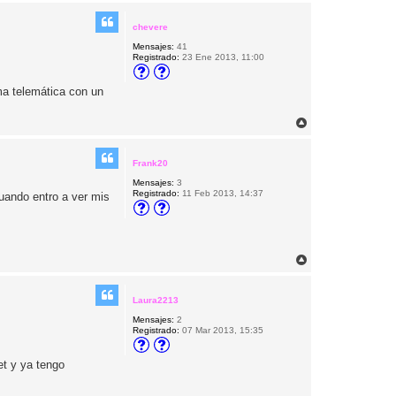
r
i
chevere
b
Mensajes:
41
a
Registrado:
23 Ene 2013, 11:00
ma telemática con un
A
r
r
i
Frank20
b
Mensajes:
3
a
Registrado:
11 Feb 2013, 14:37
cuando entro a ver mis
A
r
r
i
Laura2213
b
Mensajes:
2
a
Registrado:
07 Mar 2013, 15:35
et y ya tengo