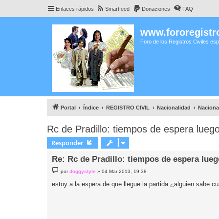
Enlaces rápidos
Smartfeed
Donaciones
FAQ
www.fororegistro
Foro de los Registros Civiles es
Portal
Índice
REGISTRO CIVIL
Nacionalidad
Naciona
Rc de Pradillo: tiempos de espera lueg
Responder
Re: Rc de Pradillo: tiempos de espera lueg
M
por
doggystyle
»
04 Mar 2013, 19:38
e
n
estoy a la espera de que llegue la partida ¿alguien sabe cua
s
a
j
e