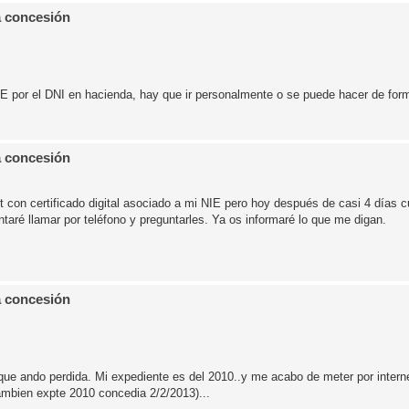
a concesión
IE por el DNI en hacienda, hay que ir personalmente o se puede hacer de for
a concesión
t con certificado digital asociado a mi NIE pero hoy después de casi 4 días 
entaré llamar por teléfono y preguntarles. Ya os informaré lo que me digan.
a concesión
que ando perdida. Mi expediente es del 2010..y me acabo de meter por intern
tambien expte 2010 concedia 2/2/2013)...