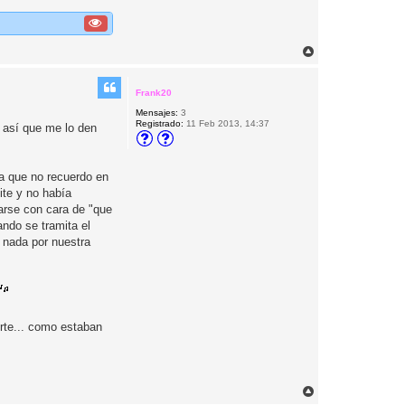
A
r
r
i
Frank20
b
Mensajes:
3
a
Registrado:
11 Feb 2013, 14:37
y así que me lo den
ya que no recuerdo en
ite y no había
arse con cara de "que
ndo se tramita el
 nada por nuestra
erte... como estaban
A
r