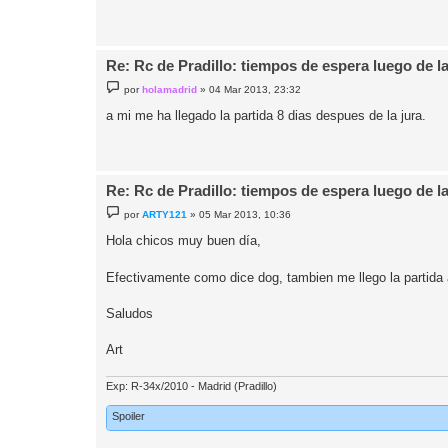
Re: Rc de Pradillo: tiempos de espera luego de l
M
por
holamadrid
»
04 Mar 2013, 23:32
e
n
a mi me ha llegado la partida 8 dias despues de la jura.
s
a
j
e
Re: Rc de Pradillo: tiempos de espera luego de l
M
por
ARTY121
»
05 Mar 2013, 10:36
e
n
Hola chicos muy buen día,
s
a
j
Efectivamente como dice dog, tambien me llego la partida ay
e
Saludos
Art
Exp: R-34x/2010 - Madrid (Pradillo)
Spoiler