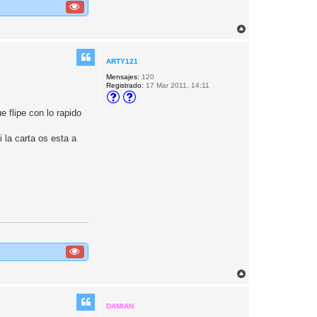
A
r
r
i
ARTY121
b
Mensajes:
120
a
Registrado:
17 Mar 2011, 14:11
 flipe con lo rapido
 la carta os esta a
A
r
r
i
DAMIAN
b