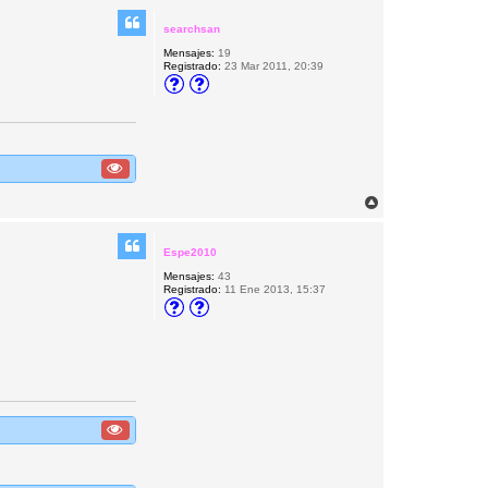
r
i
searchsan
b
Mensajes:
19
a
Registrado:
23 Mar 2011, 20:39
A
r
r
i
Espe2010
b
Mensajes:
43
a
Registrado:
11 Ene 2013, 15:37