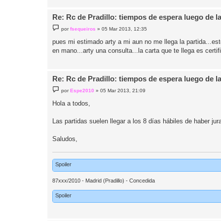
Re: Rc de Pradillo: tiempos de espera luego de l
M
por
fsequeiros
»
05 Mar 2013, 12:35
e
n
pues mi estimado arty a mi aun no me llega la partida...estoy
s
en mano...arty una consulta...la carta que te llega es certi
a
j
e
Re: Rc de Pradillo: tiempos de espera luego de l
M
por
Espe2010
»
05 Mar 2013, 21:09
e
n
Hola a todos,
s
a
j
Las partidas suelen llegar a los 8 días hábiles de haber jur
e
Saludos,
Spoiler
87xxx/2010 - Madrid (Pradillo) - Concedida
Spoiler