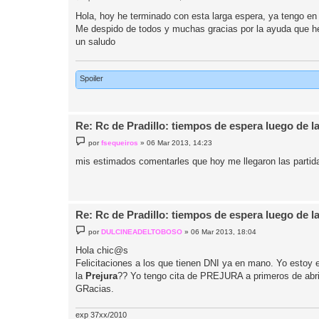
e
n
Hola, hoy he terminado con esta larga espera, ya tengo en 
s
Me despido de todos y muchas gracias por la ayuda que he
a
j
un saludo
e
Spoiler
Re: Rc de Pradillo: tiempos de espera luego de l
M
por
fsequeiros
»
06 Mar 2013, 14:23
e
n
mis estimados comentarles que hoy me llegaron las partida
s
a
j
e
Re: Rc de Pradillo: tiempos de espera luego de l
M
por
DULCINEADELTOBOSO
»
06 Mar 2013, 18:04
e
n
Hola chic@s
s
Felicitaciones a los que tienen DNI ya en mano. Yo estoy 
a
j
la
Prejura
?? Yo tengo cita de PREJURA a primeros de abri
e
GRacias.
exp 37xx/2010