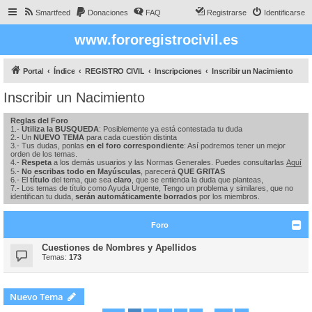
Smartfeed
Donaciones
FAQ
Registrarse
Identificarse
www.fororegistrocivil.es
Portal
Índice
REGISTRO CIVIL
Inscripciones
Inscribir un Nacimiento
Inscribir un Nacimiento
Reglas del Foro
1.-
Utiliza la BUSQUEDA
: Posiblemente ya está contestada tu duda
2.- Un
NUEVO TEMA
para cada cuestión distinta
3.- Tus dudas, ponlas
en el foro correspondiente
: Así podremos tener un mejor
orden de los temas.
4.-
Respeta
a los demás usuarios y las Normas Generales. Puedes consultarlas
Aquí
5.-
No escribas todo en Mayúsculas
, parecerá
QUE GRITAS
6.- El
título
del tema, que sea
claro
, que se entienda la duda que planteas,
7.- Los temas de título como Ayuda Urgente, Tengo un problema y similares, que no
identifican tu duda,
serán automáticamente borrados
por los miembros.
Foro
Cuestiones de Nombres y Apellidos
Temas:
173
Nuevo Tema