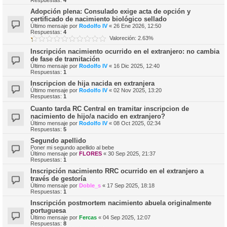
Respuestas:
4
Adopción plena: Consulado exige acta de opción y
certificado de nacimiento biológico sellado
Último mensaje por
Rodolfo IV
«
26 Ene 2026, 12:50
Respuestas:
4
Valoreción: 2.63%
Inscripción nacimiento ocurrido en el extranjero: no cambia
de fase de tramitación
Último mensaje por
Rodolfo IV
«
16 Dic 2025, 12:40
Respuestas:
1
Inscripcion de hija nacida en extranjera
Último mensaje por
Rodolfo IV
«
02 Nov 2025, 13:20
Respuestas:
1
Cuanto tarda RC Central en tramitar inscripcion de
nacimiento de hijo/a nacido en extranjero?
Último mensaje por
Rodolfo IV
«
08 Oct 2025, 02:34
Respuestas:
5
Segundo apellido
Poner mi segundo apellido al bebe
Último mensaje por
FLORES
«
30 Sep 2025, 21:37
Respuestas:
1
Inscripción nacimiento RRC ocurrido en el extranjero a
través de gestoría
Último mensaje por
Doble_s
«
17 Sep 2025, 18:18
Respuestas:
1
Inscripción postmortem nacimiento abuela originalmente
portuguesa
Último mensaje por
Fercas
«
04 Sep 2025, 12:07
Respuestas:
8