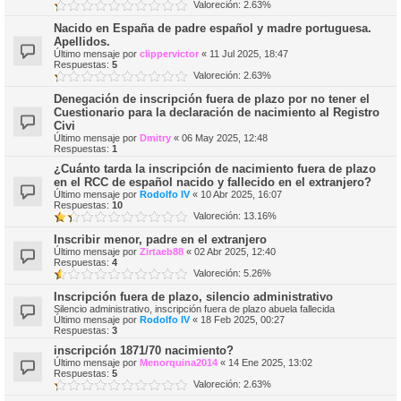
Valoreción: 2.63%
Nacido en España de padre español y madre portuguesa.
Apellidos.
Último mensaje por
clippervictor
«
11 Jul 2025, 18:47
Respuestas:
5
Valoreción: 2.63%
Denegación de inscripción fuera de plazo por no tener el
Cuestionario para la declaración de nacimiento al Registro
Civi
Último mensaje por
Dmitry
«
06 May 2025, 12:48
Respuestas:
1
¿Cuánto tarda la inscripción de nacimiento fuera de plazo
en el RCC de español nacido y fallecido en el extranjero?
Último mensaje por
Rodolfo IV
«
10 Abr 2025, 16:07
Respuestas:
10
Valoreción: 13.16%
Inscribir menor, padre en el extranjero
Último mensaje por
Zirtaeb88
«
02 Abr 2025, 12:40
Respuestas:
4
Valoreción: 5.26%
Inscripción fuera de plazo, silencio administrativo
Silencio administrativo, inscripción fuera de plazo abuela fallecida
Último mensaje por
Rodolfo IV
«
18 Feb 2025, 00:27
Respuestas:
3
inscripción 1871/70 nacimiento?
Último mensaje por
Menorquina2014
«
14 Ene 2025, 13:02
Respuestas:
5
Valoreción: 2.63%