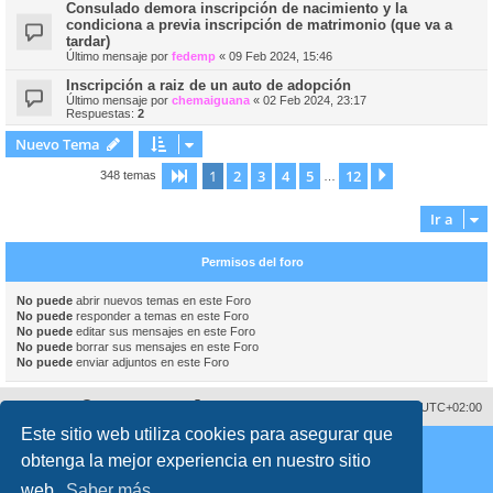
Consulado demora inscripción de nacimiento y la
condiciona a previa inscripción de matrimonio (que va a
tardar)
Último mensaje por
fedemp
«
09 Feb 2024, 15:46
Inscripción a raiz de un auto de adopción
Último mensaje por
chemaiguana
«
02 Feb 2024, 23:17
Respuestas:
2
Nuevo Tema
1
2
3
4
5
12
Página
1
de
12
Siguiente
348 temas
…
Ir a
Permisos del foro
No puede
abrir nuevos temas en este Foro
No puede
responder a temas en este Foro
No puede
editar sus mensajes en este Foro
No puede
borrar sus mensajes en este Foro
No puede
enviar adjuntos en este Foro
Sobre nosotros
Borrar cookies
Todos los horarios son
UTC+02:00
Este sitio web utiliza cookies para asegurar que
Copyright © 2008 - 2026 www.fororegistrocivil.es Todos los derechos reservados.
obtenga la mejor experiencia en nuestro sitio
Desarrollado por
phpBB
® Forum Software © phpBB Limited
Traducción al español por
phpBB España
web.
Saber más