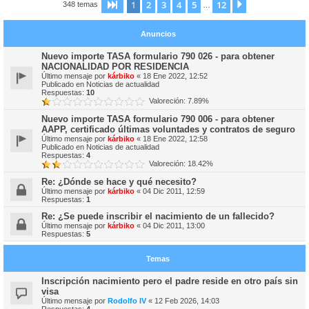
1
2
3
4
5
12
Página
1
de
12
Siguiente
348 temas
…
Anuncios
Nuevo importe TASA formulario 790 026 - para obtener
NACIONALIDAD POR RESIDENCIA
Último mensaje por
kárbiko
«
18 Ene 2022, 12:52
Publicado en
Noticias de actualidad
Respuestas:
10
Valoreción: 7.89%
Nuevo importe TASA formulario 790 006 - para obtener
AAPP, certificado últimas voluntades y contratos de seguro
Último mensaje por
kárbiko
«
18 Ene 2022, 12:58
Publicado en
Noticias de actualidad
Respuestas:
4
Valoreción: 18.42%
Re: ¿Dónde se hace y qué necesito?
Último mensaje por
kárbiko
«
04 Dic 2011, 12:59
Respuestas:
1
Re: ¿Se puede inscribir el nacimiento de un fallecido?
Último mensaje por
kárbiko
«
04 Dic 2011, 13:00
Respuestas:
5
Temas
Inscripción nacimiento pero el padre reside en otro país sin
visa
Último mensaje por
Rodolfo IV
«
12 Feb 2026, 14:03