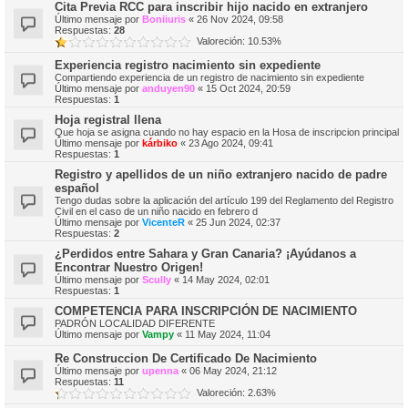
Cita Previa RCC para inscribir hijo nacido en extranjero
Último mensaje por
Boniiuris
«
26 Nov 2024, 09:58
Respuestas:
28
Valoreción: 10.53%
Experiencia registro nacimiento sin expediente
Compartiendo experiencia de un registro de nacimiento sin expediente
Último mensaje por
anduyen90
«
15 Oct 2024, 20:59
Respuestas:
1
Hoja registral llena
Que hoja se asigna cuando no hay espacio en la Hosa de inscripcion principal
Último mensaje por
kárbiko
«
23 Ago 2024, 09:41
Respuestas:
1
Registro y apellidos de un niño extranjero nacido de padre
español
Tengo dudas sobre la aplicación del artículo 199 del Reglamento del Registro
Civil en el caso de un niño nacido en febrero d
Último mensaje por
VicenteR
«
25 Jun 2024, 02:37
Respuestas:
2
¿Perdidos entre Sahara y Gran Canaria? ¡Ayúdanos a
Encontrar Nuestro Origen!
Último mensaje por
Scully
«
14 May 2024, 02:01
Respuestas:
1
COMPETENCIA PARA INSCRIPCIÓN DE NACIMIENTO
PADRÓN LOCALIDAD DIFERENTE
Último mensaje por
Vampy
«
11 May 2024, 11:04
Re Construccion De Certificado De Nacimiento
Último mensaje por
upenna
«
06 May 2024, 21:12
Respuestas:
11
Valoreción: 2.63%