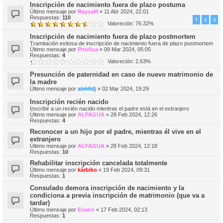
Inscripción de nacimiento fuera de plazo postuma
Último mensaje por
RaysaM
«
11 Abr 2024, 22:01
Respuestas:
110
1
2
3
Valoreción: 76.32%
Inscripción de nacimiento fuera de plazo postmortem
Tramitación exitosa de inscripción de nacimiento fuera de plazo postmortem
Último mensaje por
Pitufina
«
09 Mar 2024, 05:05
Respuestas:
4
Valoreción: 2.63%
Presunción de paternidad en caso de nuevo matrimonio de
la madre
Último mensaje por
alek6dj
«
02 Mar 2024, 19:29
Inscripción recién nacido
Inscribir a un recién nacido mientras el padre está en el extranjero
Último mensaje por
ALFAGUA
«
28 Feb 2024, 12:26
Respuestas:
4
Reconocer a un hijo por el padre, mientras él vive en el
extranjero
Último mensaje por
ALFAGUA
«
28 Feb 2024, 12:18
Respuestas:
10
Rehabilitar inscripción cancelada totalmente
Último mensaje por
kárbiko
«
19 Feb 2024, 09:31
Respuestas:
1
Consulado demora inscripción de nacimiento y la
condiciona a previa inscripción de matrimonio (que va a
tardar)
Último mensaje por
Eriann
«
17 Feb 2024, 02:13
Respuestas:
1