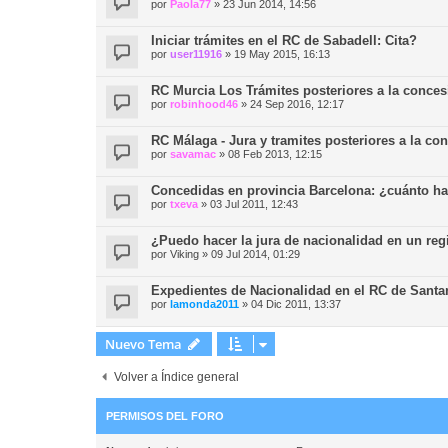
por
Paola77
»
23 Jun 2014, 14:56
Iniciar trámites en el RC de Sabadell: Cita?
por
user11916
»
19 May 2015, 16:13
RC Murcia Los Trámites posteriores a la conces
por
robinhood46
»
24 Sep 2016, 12:17
RC Málaga - Jura y tramites posteriores a la co
por
savamac
»
08 Feb 2013, 12:15
Concedidas en provincia Barcelona: ¿cuánto ha 
por
txeva
»
03 Jul 2011, 12:43
¿Puedo hacer la jura de nacionalidad en un regi
por
Viking
»
09 Jul 2014, 01:29
Expedientes de Nacionalidad en el RC de Santa
por
lamonda2011
»
04 Dic 2011, 13:37
Nuevo Tema
Volver a Índice general
PERMISOS DEL FORO