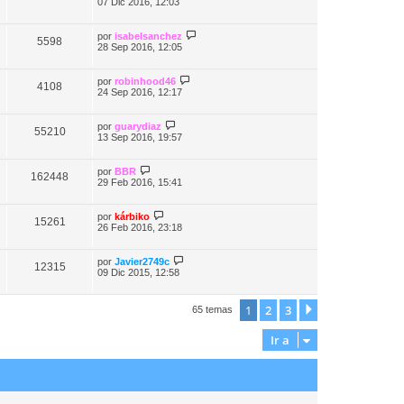
07 Dic 2016, 12:03
por
isabelsanchez
5598
28 Sep 2016, 12:05
por
robinhood46
4108
24 Sep 2016, 12:17
por
guarydiaz
55210
13 Sep 2016, 19:57
por
BBR
162448
29 Feb 2016, 15:41
por
kárbiko
15261
26 Feb 2016, 23:18
por
Javier2749c
12315
09 Dic 2015, 12:58
1
2
3
Siguiente
65 temas
Ir a