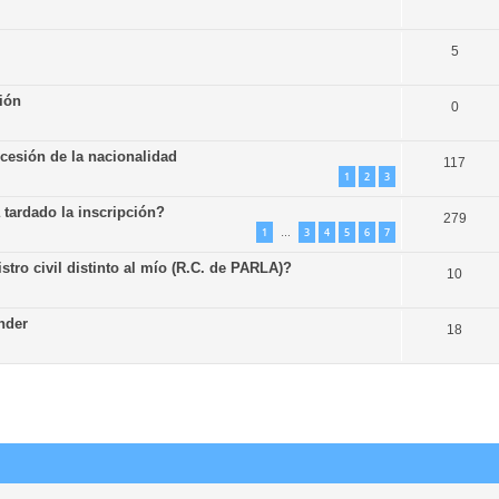
5
ión
0
ncesión de la nacionalidad
117
1
2
3
tardado la inscripción?
279
1
3
4
5
6
7
…
stro civil distinto al mío (R.C. de PARLA)?
10
nder
18