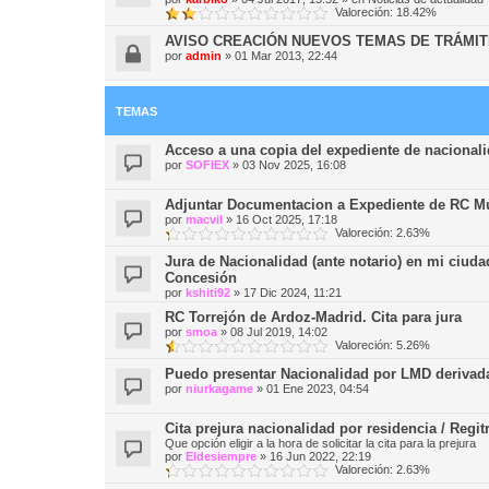
Valoreción: 18.42%
AVISO CREACIÓN NUEVOS TEMAS DE TRÁMIT
por
admin
»
01 Mar 2013, 22:44
TEMAS
Acceso a una copia del expediente de nacional
por
SOFIEX
»
03 Nov 2025, 16:08
Adjuntar Documentacion a Expediente de RC 
por
macvil
»
16 Oct 2025, 17:18
Valoreción: 2.63%
Jura de Nacionalidad (ante notario) en mi ciuda
Concesión
por
kshiti92
»
17 Dic 2024, 11:21
RC Torrejón de Ardoz-Madrid. Cita para jura
por
smoa
»
08 Jul 2019, 14:02
Valoreción: 5.26%
Puedo presentar Nacionalidad por LMD derivada
por
niurkagame
»
01 Ene 2023, 04:54
Cita prejura nacionalidad por residencia / Regit
Que opción eligir a la hora de solicitar la cita para la prejura
por
Eldesiempre
»
16 Jun 2022, 22:19
Valoreción: 2.63%