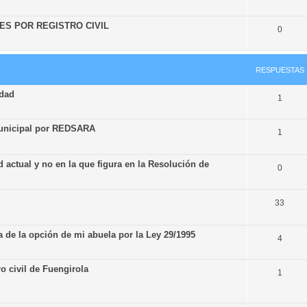
ES POR REGISTRO CIVIL
0
RESPUESTAS
idad
1
Municipal por REDSARA
1
d actual y no en la que figura en la Resolución de
0
33
 de la opción de mi abuela por la Ley 29/1995
4
ro civil de Fuengirola
1