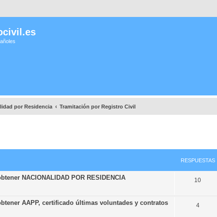
civil.es
pañoles
lidad por Residencia
Tramitación por Registro Civil
RESPUESTAS
ra obtener NACIONALIDAD POR RESIDENCIA
10
btener AAPP, certificado últimas voluntades y contratos
4