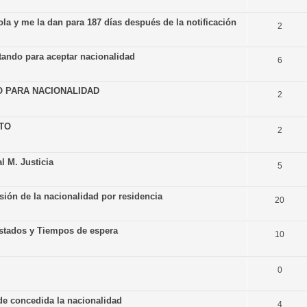
la y me la dan para 187 días después de la notificación
2
tando para aceptar nacionalidad
6
O PARA NACIONALIDAD
2
NTO
2
l M. Justicia
5
sión de la nacionalidad por residencia
20
Estados y Tiempos de espera
10
0
 de concedida la nacionalidad
4