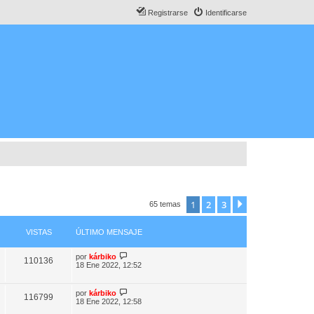
Registrarse
Identificarse
1
2
3
Siguiente
65 temas
VISTAS
ÚLTIMO MENSAJE
por
kárbiko
110136
18 Ene 2022, 12:52
por
kárbiko
116799
18 Ene 2022, 12:58