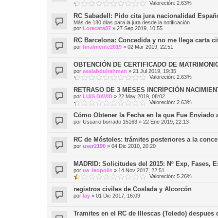
Valoreción: 2.63%
RC Sabadell: Pido cita jura nacionalidad Españo
Más de 180 días para la jura desde la notificación
por
Lorecata87
»
27 Sep 2019, 10:55
RC Barcelona: Concedida y no me llega carta ci
por
finalmente2019
»
02 Mar 2019, 22:51
OBTENCIÓN DE CERTIFICADO DE MATRIMONI
por
asalabdulrahman
»
21 Jul 2019, 19:35
Valoreción: 2.63%
RETRASO DE 3 MESES INCRIPCIÓN NACIMIE
por
LUIS DAVID
»
22 May 2019, 08:02
Valoreción: 2.63%
Cómo Obtener la Fecha en la que Fue Enviado a
por
Usuario borrado 15163
»
22 Ene 2019, 22:13
RC de Móstoles: trámites posteriores a la conce
por
user2190
»
04 Dic 2010, 20:20
MADRID: Solicitudes del 2015: Nº Exp, Fases, 
por
ua_leopolis
»
14 Nov 2017, 22:51
Valoreción: 5.26%
registros civiles de Coslada y Alcorcón
por
lay
»
01 Dic 2017, 16:09
Tramites en el RC de Illescas (Toledo) despues