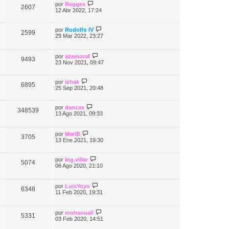
por
Reggex
2607
12 Abr 2022, 17:24
por
Rodolfo IV
2599
29 Mar 2022, 23:27
por
azamoraf
9493
23 Nov 2021, 09:47
por
izhak
6895
25 Sep 2021, 20:48
por
danzas
348539
13 Ago 2021, 09:33
por
MariB
3705
13 Ene 2021, 19:30
por
Ing.villar
5074
06 Ago 2020, 21:10
por
LuisYoyo
6348
11 Feb 2020, 19:31
por
mohaouali
5331
03 Feb 2020, 14:51