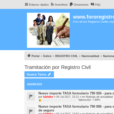
Enlaces rápidos
Smartfeed
Donaciones
FAQ
www.fororegistro
Foro de los Registros Civiles es
Portal
Índice
REGISTRO CIVIL
Nacionalidad
Naciona
Tramitación por Registro Civil
Nuevo Tema
ANUNCIOS
Nuevo importe TASA formulario 790 026 - pa
por
kárbiko
»
04 Jul 2017, 15:21
» en
Noticias de actualidad
Valoreción: 7.89%
Nuevo importe TASA formulario 790 006 - para o
de seguro
por
kárbiko
»
04 Jul 2017, 13:52
» en
Noticias de actualidad