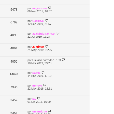
por
mayonesio
5478
06 Nov 2019, 16:37
por
Cecilia33
6762
12 Sep 2019, 21:57
por
asalabdulrahman
4099
22 Jul 2019, 17:24
por
Jucrísvic
4061
24 May 2019, 10:26
por
Usuario borrado 15163
4055
18 Mar 2019, 23:29
por
Sab96
14641
14 Ene 2019, 17:10
por
mmoya
7935
22 May 2018, 13:31
por
lay
3459
01 Dic 2017, 16:09
por
omanrique
6351