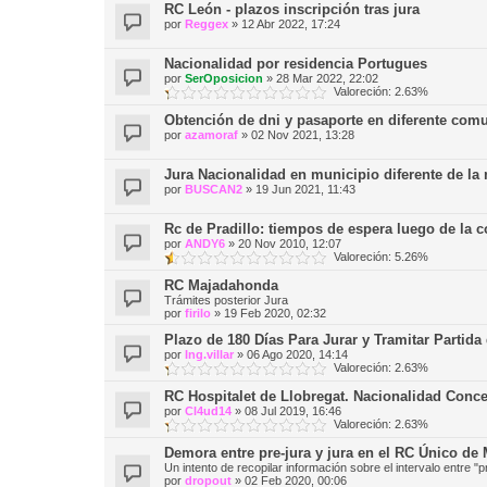
RC León - plazos inscripción tras jura
por
Reggex
»
12 Abr 2022, 17:24
Nacionalidad por residencia Portugues
por
SerOposicion
»
28 Mar 2022, 22:02
Valoreción: 2.63%
Obtención de dni y pasaporte en diferente co
por
azamoraf
»
02 Nov 2021, 13:28
Jura Nacionalidad en municipio diferente de 
por
BUSCAN2
»
19 Jun 2021, 11:43
Rc de Pradillo: tiempos de espera luego de la 
por
ANDY6
»
20 Nov 2010, 12:07
Valoreción: 5.26%
RC Majadahonda
Trámites posterior Jura
por
firilo
»
19 Feb 2020, 02:32
Plazo de 180 Días Para Jurar y Tramitar Partid
por
Ing.villar
»
06 Ago 2020, 14:14
Valoreción: 2.63%
RC Hospitalet de Llobregat. Nacionalidad Conced
por
Cl4ud14
»
08 Jul 2019, 16:46
Valoreción: 2.63%
Demora entre pre-jura y jura en el RC Único de
Un intento de recopilar información sobre el intervalo entre "
por
dropout
»
02 Feb 2020, 00:06