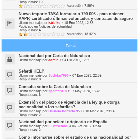
Respuestas:
10
Valoreción: 7.89%
Nuevo importe TASA formulario 790 006 - para obtener
AAPP, certificado últimas voluntades y contratos de seguro
Último mensaje por
kárbiko
«
18 Ene 2022, 12:58
Publicado en
Noticias de actualidad
Respuestas:
4
Valoreción: 18.42%
Temas
Nacionalidad por Carta de Naturaleza
Último mensaje por
admin
«
04 Dic 2011, 12:59
Sefardi HELP
Último mensaje por
Sudoku7096
«
07 Ene 2023, 22:59
Respuestas:
8
Consulta sobre la Carta de Naturaleza
Último mensaje por
sperez2418
«
27 May 2020, 13:48
Respuestas:
6
Extensión del plazo de vigencia de la ley que otorga
nacionalidad a los sefardíes?
Último mensaje por
Usuario borrado 959
«
10 Mar 2018, 23:14
Respuestas:
2
Nacionalidad por sefardi originario de España
Último mensaje por
LEVYsefardi
«
06 Oct 2016, 13:34
Respuestas:
2
Cómo informarse sobre el estado de una nacionalidad por