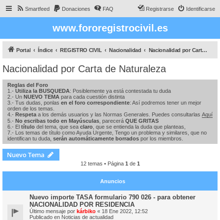
Smartfeed
Donaciones
FAQ
Registrarse
Identificarse
www.fororegistrocivil.es
Portal
Índice
REGISTRO CIVIL
Nacionalidad
Nacionalidad por Carta de Naturaleza
Nacionalidad por Carta de Naturaleza
Reglas del Foro
1.-
Utiliza la BUSQUEDA
: Posiblemente ya está contestada tu duda
2.- Un
NUEVO TEMA
para cada cuestión distinta
3.- Tus dudas, ponlas
en el foro correspondiente
: Así podremos tener un mejor
orden de los temas.
4.-
Respeta
a los demás usuarios y las Normas Generales. Puedes consultarlas
Aquí
5.-
No escribas todo en Mayúsculas
, parecerá
QUE GRITAS
6.- El
título
del tema, que sea
claro
, que se entienda la duda que planteas,
7.- Los temas de título como Ayuda Urgente, Tengo un problema y similares, que no
identifican tu duda,
serán automáticamente borrados
por los miembros.
Nuevo Tema
12 temas • Página
1
de
1
Anuncios
Nuevo importe TASA formulario 790 026 - para obtener
NACIONALIDAD POR RESIDENCIA
Último mensaje por
kárbiko
«
18 Ene 2022, 12:52
Publicado en
Noticias de actualidad