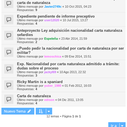
carta de naturaleza
Último mensaje por
Javier2749c
«
10 Oct 2015, 04:23
Respuestas:
9
Expediente pendiente de informe preceptivo
Último mensaje por
user12020
«
10 Jul 2015, 13:27
Respuestas:
4
Anteproyecto Ley adquisición nacionalidad carta naturaleza
sefardies
Último mensaje por
Espeleña
«
23 Abr 2014, 21:59
Respuestas:
2
¿Puedo pedir la nacionalidad por carta de naturaleza por ser
militar?
Último mensaje por
lemoschica
«
09 Ene 2014, 15:51
Exp. Nacionalidad por carta naturaleza admitido a trámite:
dudas sobre el proceso
Último mensaje por
jackyl69
«
10 Ago 2013, 22:32
Respuestas:
3
Ricky Martin is a spaniard
Último mensaje por
yuber_1980
«
01 Feb 2012, 16:03
Respuestas:
4
Carta de naturaleza
Último mensaje por
edison
«
04 Dic 2011, 13:05
Respuestas:
4
Nuevo Tema
12 temas • Página
1
de
1
Ir a