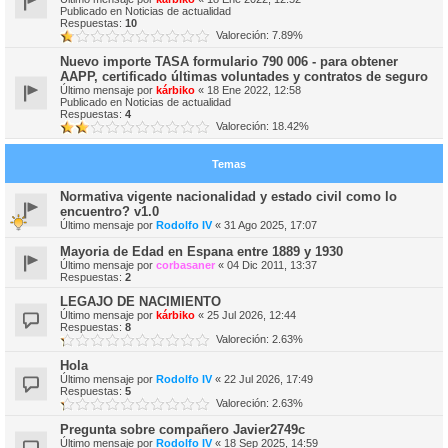
Publicado en
Noticias de actualidad
Respuestas:
10
Valoreción: 7.89%
Nuevo importe TASA formulario 790 006 - para obtener
AAPP, certificado últimas voluntades y contratos de seguro
Último mensaje por
kárbiko
«
18 Ene 2022, 12:58
Publicado en
Noticias de actualidad
Respuestas:
4
Valoreción: 18.42%
Temas
Normativa vigente nacionalidad y estado civil como lo
encuentro? v1.0
Último mensaje por
Rodolfo IV
«
31 Ago 2025, 17:07
Mayoria de Edad en Espana entre 1889 y 1930
Último mensaje por
corbasaner
«
04 Dic 2011, 13:37
Respuestas:
2
LEGAJO DE NACIMIENTO
Último mensaje por
kárbiko
«
25 Jul 2026, 12:44
Respuestas:
8
Valoreción: 2.63%
Hola
Último mensaje por
Rodolfo IV
«
22 Jul 2026, 17:49
Respuestas:
5
Valoreción: 2.63%
Pregunta sobre compañero Javier2749c
Último mensaje por
Rodolfo IV
«
18 Sep 2025, 14:59