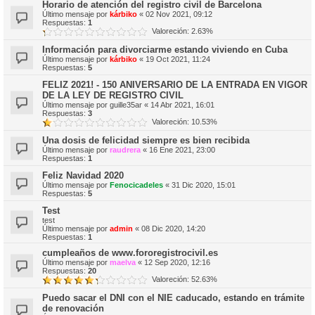
Horario de atención del registro civil de Barcelona
Último mensaje por
kárbiko
«
02 Nov 2021, 09:12
Respuestas:
1
Valoreción: 2.63%
Información para divorciarme estando viviendo en Cuba
Último mensaje por
kárbiko
«
19 Oct 2021, 11:24
Respuestas:
5
FELIZ 2021! - 150 ANIVERSARIO DE LA ENTRADA EN VIGOR
DE LA LEY DE REGISTRO CIVIL
Último mensaje por
guille35ar
«
14 Abr 2021, 16:01
Respuestas:
3
Valoreción: 10.53%
Una dosis de felicidad siempre es bien recibida
Último mensaje por
raudrera
«
16 Ene 2021, 23:00
Respuestas:
1
Feliz Navidad 2020
Último mensaje por
Fenocicadeles
«
31 Dic 2020, 15:01
Respuestas:
5
Test
test
Último mensaje por
admin
«
08 Dic 2020, 14:20
Respuestas:
1
cumpleaños de www.fororegistrocivil.es
Último mensaje por
maelva
«
12 Sep 2020, 12:16
Respuestas:
20
Valoreción: 52.63%
Puedo sacar el DNI con el NIE caducado, estando en trámite
de renovación