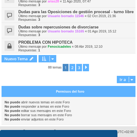
Último mensaje por
arias28
«
11 Ago 2020, 07:47
Respuestas:
3
Dudas para las Oposiciones de gestión procesal - turno libre
Último mensaje por
Usuario borrado 11546
«
02 Oct 2019, 21:36
Respuestas:
3
Dudas sobre repercusiones de divorciarse
Último mensaje por
Usuario borrado 15165
«
01 Ago 2019, 15:12
Respuestas:
3
PROBLEMA CON HIPOTECA
Último mensaje por
Fenocicadeles
«
08 Abr 2019, 12:10
Respuestas:
1
Nuevo Tema
1
2
3
Siguiente
88 temas
Ir a
Permisos del foro
No puede
abrir nuevos temas en este Foro
No puede
responder a temas en este Foro
No puede
editar sus mensajes en este Foro
No puede
borrar sus mensajes en este Foro
No puede
enviar adjuntos en este Foro
Sobre nosotros
Borrar cookies
Todos los horarios son
UTC+02:00