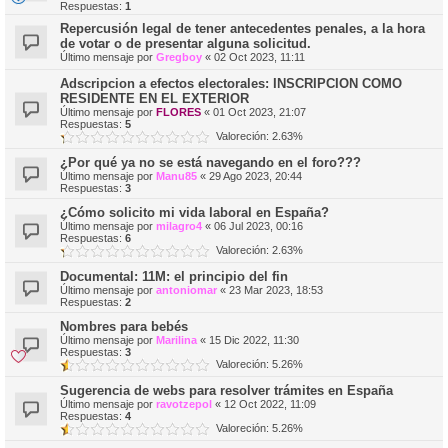
Respuestas:
1
Repercusión legal de tener antecedentes penales, a la hora
de votar o de presentar alguna solicitud.
Último mensaje por
Gregboy
«
02 Oct 2023, 11:11
Adscripcion a efectos electorales: INSCRIPCION COMO
RESIDENTE EN EL EXTERIOR
Último mensaje por
FLORES
«
01 Oct 2023, 21:07
Respuestas:
5
Valoreción: 2.63%
¿Por qué ya no se está navegando en el foro???
Último mensaje por
Manu85
«
29 Ago 2023, 20:44
Respuestas:
3
¿Cómo solicito mi vida laboral en España?
Último mensaje por
milagro4
«
06 Jul 2023, 00:16
Respuestas:
6
Valoreción: 2.63%
Documental: 11M: el principio del fin
Último mensaje por
antoniomar
«
23 Mar 2023, 18:53
Respuestas:
2
Nombres para bebés
Último mensaje por
Marilina
«
15 Dic 2022, 11:30
Respuestas:
3
Valoreción: 5.26%
Sugerencia de webs para resolver trámites en España
Último mensaje por
ravotzepol
«
12 Oct 2022, 11:09
Respuestas:
4
Valoreción: 5.26%