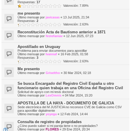
Respuestas:
17
Valoreción: 7.89%
me presento
Último mensaje por
javicasas
«
13 Jul 2025, 21:34
Respuestas:
2
Valoreción: 2.63%
Reconstitución Acta de Bautismo anterior a 1871
Último mensaje por
festefaniav
«
12 Jun 2025, 07:23
Apostillado en Uruguay
Problema para enviar documentos para apostillar
Último mensaje por
Ivannaf
«
16 Feb 2025, 01:58
Respuestas:
3
Valoreción: 2.63%
Me presento
Último mensaje por
Griseltho
«
30 Mar 2024, 02:18
Se busca Encargado del Registro Civil España u otro
funcionario quien trabaja en una Oficina del Registro Civil
Solicitud de apoyo con mi tesis doctoral
Último mensaje por
LexOmnis
«
04 Mar 2024, 15:20
APOSTILLA DE LA HAYA - DOCUMENTO DE GALICIA
Sede electrónica del M JUSTICIA no reconoce CVE de Galicia como CSV
para apostillar digitalmente
Último mensaje por
yoyega
«
12 Feb 2024, 14:44
Consulta de registro de propidades
¿Cóno puedo saber si mi pareja tiene o no propiedades?
Último mensaje por
FLORES
«
29 Ene 2024, 20:34