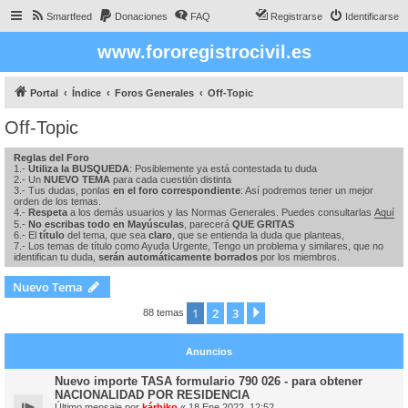
Smartfeed
Donaciones
FAQ
Registrarse
Identificarse
www.fororegistrocivil.es
Portal
Índice
Foros Generales
Off-Topic
Off-Topic
Reglas del Foro
1.-
Utiliza la BUSQUEDA
: Posiblemente ya está contestada tu duda
2.- Un
NUEVO TEMA
para cada cuestión distinta
3.- Tus dudas, ponlas
en el foro correspondiente
: Así podremos tener un mejor
orden de los temas.
4.-
Respeta
a los demás usuarios y las Normas Generales. Puedes consultarlas
Aquí
5.-
No escribas todo en Mayúsculas
, parecerá
QUE GRITAS
6.- El
título
del tema, que sea
claro
, que se entienda la duda que planteas,
7.- Los temas de título como Ayuda Urgente, Tengo un problema y similares, que no
identifican tu duda,
serán automáticamente borrados
por los miembros.
Nuevo Tema
1
2
3
Siguiente
88 temas
Anuncios
Nuevo importe TASA formulario 790 026 - para obtener
NACIONALIDAD POR RESIDENCIA
Último mensaje por
kárbiko
«
18 Ene 2022, 12:52