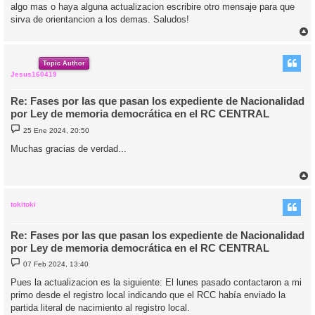
algo mas o haya alguna actualizacion escribire otro mensaje para que
sirva de orientancion a los demas. Saludos!
r
r
i
Topic Author
Jesus160419
Re: Fases por las que pasan los expediente de Nacionalidad
por Ley de memoria democrática en el RC CENTRAL
M
25 Ene 2024, 20:50
e
n
Muchas gracias de verdad...
s
a
j
e
r
r
i
tokitoki
Re: Fases por las que pasan los expediente de Nacionalidad
por Ley de memoria democrática en el RC CENTRAL
M
07 Feb 2024, 13:40
e
n
Pues la actualizacion es la siguiente: El lunes pasado contactaron a mi
s
primo desde el registro local indicando que el RCC había enviado la
a
j
partida literal de nacimiento al registro local.
e