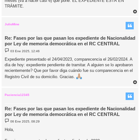
meses (va a hacer casi 6) que pone: EL EXPEDIENTE ESTÁ EN
TRÁMITE.
r
r
i
JulioMine
Re: Fases por las que pasan los expediente de Nacionalidad
por Ley de memoria democrática en el RC CENTRAL
M
03 Ene 2025, 12:46
e
n
Expediente presentado el 24/04/2023, comparecencia el 26/02/2024. A
s
día de hoy: expediente pendiente de tramitar. A alguien se lo aprobaron
a
j
recientemente? Que por favor diga cuándo fue su comparecencia en el
e
Registro Civil de su domicilio. Gracias.
r
r
i
Paciencia12345
Re: Fases por las que pasan los expediente de Nacionalidad
por Ley de memoria democrática en el RC CENTRAL
M
06 Ene 2025, 08:29
e
n
Hola,
s
a
j