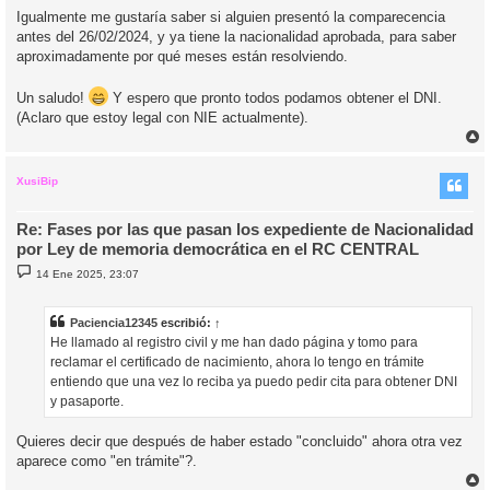
Igualmente me gustaría saber si alguien presentó la comparecencia
antes del 26/02/2024, y ya tiene la nacionalidad aprobada, para saber
aproximadamente por qué meses están resolviendo.
Un saludo!
Y espero que pronto todos podamos obtener el DNI.
(Aclaro que estoy legal con NIE actualmente).
r
r
i
XusiBip
Re: Fases por las que pasan los expediente de Nacionalidad
por Ley de memoria democrática en el RC CENTRAL
M
14 Ene 2025, 23:07
e
n
s
a
Paciencia12345
escribió:
↑
j
He llamado al registro civil y me han dado página y tomo para
e
reclamar el certificado de nacimiento, ahora lo tengo en trámite
entiendo que una vez lo reciba ya puedo pedir cita para obtener DNI
y pasaporte.
Quieres decir que después de haber estado "concluido" ahora otra vez
aparece como "en trámite"?.