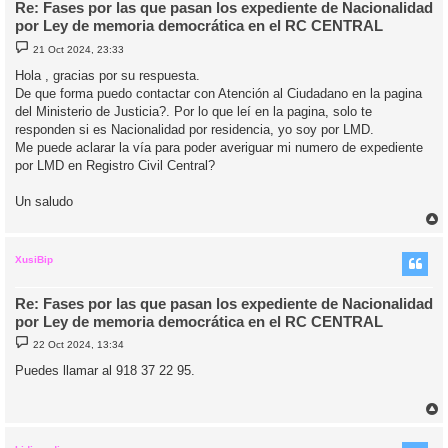
Re: Fases por las que pasan los expediente de Nacionalidad
por Ley de memoria democrática en el RC CENTRAL
M
21 Oct 2024, 23:33
e
n
Hola , gracias por su respuesta.
s
De que forma puedo contactar con Atención al Ciudadano en la pagina
a
j
del Ministerio de Justicia?. Por lo que leí en la pagina, solo te
e
responden si es Nacionalidad por residencia, yo soy por LMD.
Me puede aclarar la vía para poder averiguar mi numero de expediente
por LMD en Registro Civil Central?
Un saludo
r
r
i
XusiBip
Re: Fases por las que pasan los expediente de Nacionalidad
por Ley de memoria democrática en el RC CENTRAL
M
22 Oct 2024, 13:34
e
n
Puedes llamar al 918 37 22 95.
s
a
j
e
r
r