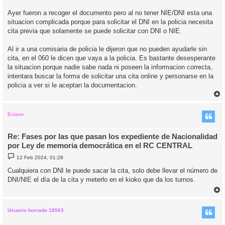
Ayer fueron a recoger el documento pero al no tener NIE/DNI esta una
situacion complicada porque para solicitar el DNI en la policia necesita
cita previa que solamente se puede solicitar con DNI o NIE.
Al ir a una comisaria de policia le dijeron que no pueden ayudarle sin
cita, en el 060 le dicen que vaya a la policia. Es bastante desesperante
la situacion porque nadie sabe nada ni poseen la informacion correcta,
intentara buscar la forma de solicitar una cita online y personarse en la
policia a ver si le aceptan la documentacion.
r
r
i
Eriann
Re: Fases por las que pasan los expediente de Nacionalidad
por Ley de memoria democrática en el RC CENTRAL
M
12 Feb 2024, 01:28
e
n
Cualquiera con DNI le puede sacar la cita, solo debe llevar el número de
s
DNI/NIE el día de la cita y meterlo en el kioko que da los turnos.
a
j
e
r
r
i
Usuario borrado 18563