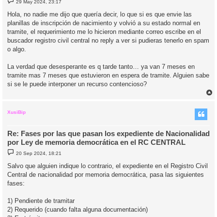
29 May 2024, 23:17
e
n
Hola, no nadie me dijo que quería decir, lo que si es que envie las
s
planillas de inscripción de nacimiento y volvió a su estado normal en
a
j
tramite, el requerimiento me lo hicieron mediante correo escribe en el
e
buscador registro civil central no reply a ver si pudieras tenerlo en spam
o algo.
La verdad que desesperante es q tarde tanto… ya van 7 meses en
tramite mas 7 meses que estuvieron en espera de tramite. Alguien sabe
si se le puede interponer un recurso contencioso?
r
r
i
XusiBip
Re: Fases por las que pasan los expediente de Nacionalidad
por Ley de memoria democrática en el RC CENTRAL
M
20 Sep 2024, 18:21
e
n
Salvo que alguien indique lo contrario, el expediente en el Registro Civil
s
Central de nacionalidad por memoria democrática, pasa las siguientes
a
j
fases:
e
1) Pendiente de tramitar
2) Requerido (cuando falta alguna documentación)