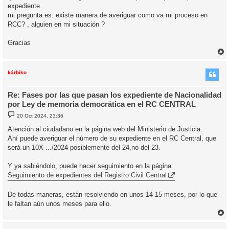
expediente.
mi pregunta es: existe manera de averiguar como va mi proceso en
RCC? , alguien en mi situación ?
Gracias
r
r
i
kárbiko
Re: Fases por las que pasan los expediente de Nacionalidad
por Ley de memoria democrática en el RC CENTRAL
M
20 Oct 2024, 23:36
e
n
Atención al ciudadano en la página web del Ministerio de Justicia.
s
Ahí puede averiguar el número de su expediente en el RC Central, que
a
j
será un 10X-.../2024 posiblemente del 24,no del 23.
e
Y ya sabiéndolo, puede hacer seguimiento en la página:
Seguimiento de expedientes del Registro Civil Central
De todas maneras, están resolviendo en unos 14-15 meses, por lo que
le faltan aún unos meses para ello.
r
r