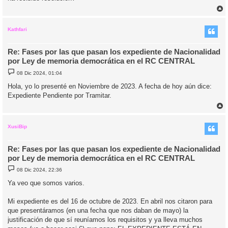
j
e
r
r
i
Kathfari
Re: Fases por las que pasan los expediente de Nacionalidad
por Ley de memoria democrática en el RC CENTRAL
M
08 Dic 2024, 01:04
e
n
Hola, yo lo presenté en Noviembre de 2023. A fecha de hoy aún dice:
s
Expediente Pendiente por Tramitar.
a
j
e
r
r
i
XusiBip
Re: Fases por las que pasan los expediente de Nacionalidad
por Ley de memoria democrática en el RC CENTRAL
M
08 Dic 2024, 22:36
e
n
Ya veo que somos varios.
s
a
j
Mi expediente es del 16 de octubre de 2023. En abril nos citaron para
e
que presentáramos (en una fecha que nos daban de mayo) la
justificación de que sí reuníamos los requisitos y ya lleva muchos