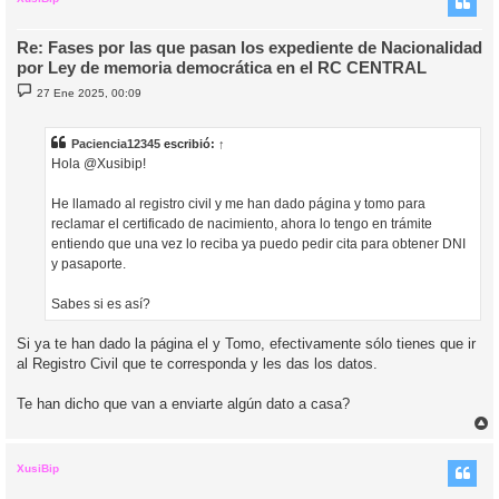
Re: Fases por las que pasan los expediente de Nacionalidad
por Ley de memoria democrática en el RC CENTRAL
M
27 Ene 2025, 00:09
e
n
s
a
Paciencia12345
escribió:
↑
j
Hola @Xusibip!
e
He llamado al registro civil y me han dado página y tomo para
reclamar el certificado de nacimiento, ahora lo tengo en trámite
entiendo que una vez lo reciba ya puedo pedir cita para obtener DNI
y pasaporte.
Sabes si es así?
Si ya te han dado la página el y Tomo, efectivamente sólo tienes que ir
al Registro Civil que te corresponda y les das los datos.
Te han dicho que van a enviarte algún dato a casa?
r
r
i
XusiBip