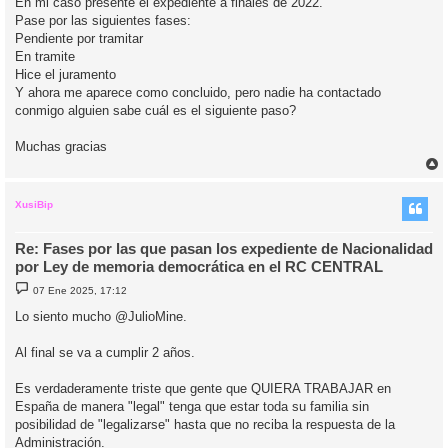
En mi caso presente el expediente a finales de 2022.
e
Pase por las siguientes fases:
Pendiente por tramitar
En tramite
Hice el juramento
Y ahora me aparece como concluido, pero nadie ha contactado
conmigo alguien sabe cuál es el siguiente paso?
Muchas gracias
r
r
i
XusiBip
Re: Fases por las que pasan los expediente de Nacionalidad
por Ley de memoria democrática en el RC CENTRAL
M
07 Ene 2025, 17:12
e
n
Lo siento mucho @JulioMine.
s
a
j
Al final se va a cumplir 2 años.
e
Es verdaderamente triste que gente que QUIERA TRABAJAR en
España de manera "legal" tenga que estar toda su familia sin
posibilidad de "legalizarse" hasta que no reciba la respuesta de la
Administración.