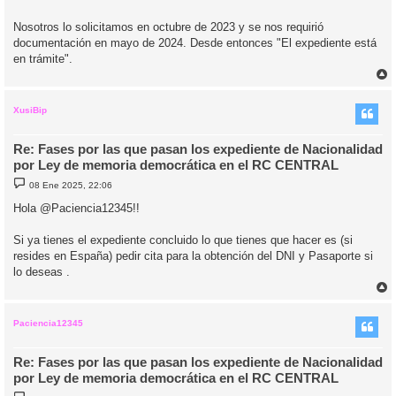
Nosotros lo solicitamos en octubre de 2023 y se nos requirió
documentación en mayo de 2024. Desde entonces "El expediente está
en trámite".
r
r
i
XusiBip
Re: Fases por las que pasan los expediente de Nacionalidad
por Ley de memoria democrática en el RC CENTRAL
M
08 Ene 2025, 22:06
e
n
Hola @Paciencia12345!!
s
a
j
Si ya tienes el expediente concluido lo que tienes que hacer es (si
e
resides en España) pedir cita para la obtención del DNI y Pasaporte si
lo deseas .
r
r
i
Paciencia12345
Re: Fases por las que pasan los expediente de Nacionalidad
por Ley de memoria democrática en el RC CENTRAL
M