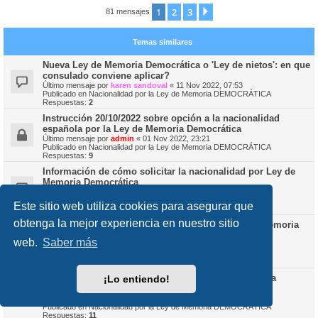
1
2
3
Siguiente
81 mensajes
Temas similares
Nueva Ley de Memoria Democrática o 'Ley de nietos': en que
consulado conviene aplicar?
Último mensaje por
karen sandoval
«
11 Nov 2022, 07:53
Publicado en
Nacionalidad por la Ley de Memoria DEMOCRÁTICA
Respuestas:
2
Instrucción 20/10/2022 sobre opción a la nacionalidad
española por la Ley de Memoria Democrática
Último mensaje por
admin
«
01 Nov 2022, 23:21
Publicado en
Nacionalidad por la Ley de Memoria DEMOCRÁTICA
Respuestas:
9
Información de cómo solicitar la nacionalidad por Ley de
Memoria Democrática
Último mensaje por
Rodolfo IV
«
28 Oct 2022, 20:04
Publicado en
Nacionalidad por la Ley de Memoria DEMOCRÁTICA
Este sitio web utiliza cookies para asegurar que
Respuestas:
4
obtenga la mejor experiencia en nuestro sitio
Dudas sobre la solicitud de nacionalidad (Ley de Memoria
Democrática)
web.
Saber más
Último mensaje por
festefaniav
«
29 Oct 2022, 21:44
Publicado en
Nacionalidad por la Ley de Memoria DEMOCRÁTICA
Respuestas:
5
Ley de Memoria Democratica - Padre que recuperó la
¡Lo entiendo!
nacionalidad
Último mensaje por
Rodolfo IV
«
09 Nov 2022, 21:20
Publicado en
Nacionalidad por la Ley de Memoria DEMOCRÁTICA
Respuestas:
11