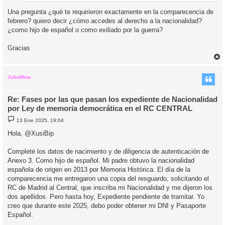
Una pregunta ¿qué te requirieron exactamente en la comparecencia de
febrero? quiero decir ¿cómo accedes al derecho a la nacionalidad?
¿como hijo de español o como exiliado por la guerra?
Gracias
r
r
i
JulioMine
Re: Fases por las que pasan los expediente de Nacionalidad
por Ley de memoria democrática en el RC CENTRAL
M
13 Ene 2025, 19:04
e
n
Hola, @XusiBip
s
a
j
Completé los datos de nacimiento y de diligencia de autenticación de
e
Anexo 3. Como hijo de español. Mi padre obtuvo la nacionalidad
española de origen en 2013 por Memoria Histórica. El día de la
comparecencia me entregaron una copia del resguardo, solicitando el
RC de Madrid al Central, que inscriba mi Nacionalidad y me dijeron los
dos apellidos. Pero hasta hoy, Expediente pendiente de tramitar. Yo
creo que durante este 2025, debo poder obtener mi DNI y Pasaporte
Español.