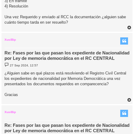
3) En trámite
4) Resolución
Una vez Requerido y enviado al RCC la documentación ¿alguien sabe
cuánto tiempo tarda en ser resuelto?
r
r
i
XusiBip
Re: Fases por las que pasan los expediente de Nacionalidad
por Ley de memoria democrática en el RC CENTRAL
M
27 Sep 2024, 12:57
e
n
¿Alguien sabe en qué plazos está resolviendo el Registro Civil Central
s
los expedientes de nacionalidad por Memoria Democrática una vez
a
j
presentados los documentos requeridos en comparecencia?
e
Gracias
r
r
i
XusiBip
Re: Fases por las que pasan los expediente de Nacionalidad
por Ley de memoria democrática en el RC CENTRAL