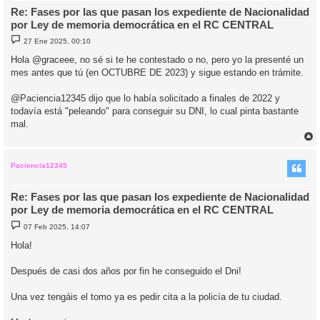
Re: Fases por las que pasan los expediente de Nacionalidad
por Ley de memoria democrática en el RC CENTRAL
M
27 Ene 2025, 00:10
e
n
Hola @graceee, no sé si te he contestado o no, pero yo la presenté un
s
mes antes que tú (en OCTUBRE DE 2023) y sigue estando en trámite.
a
j
e
@Paciencia12345 dijo que lo había solicitado a finales de 2022 y
todavía está "peleando" para conseguir su DNI, lo cual pinta bastante
mal.
r
r
i
Paciencia12345
Re: Fases por las que pasan los expediente de Nacionalidad
por Ley de memoria democrática en el RC CENTRAL
M
07 Feb 2025, 14:07
e
n
Hola!
s
a
j
Después de casi dos años por fin he conseguido el Dni!
e
Una vez tengáis el tomo ya es pedir cita a la policía de tu ciudad.