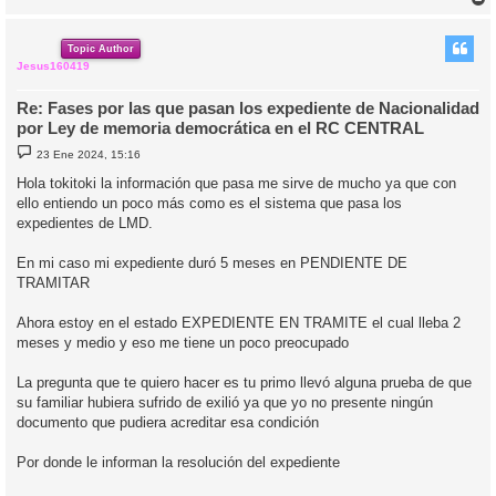
r
r
i
Topic Author
Jesus160419
Re: Fases por las que pasan los expediente de Nacionalidad
por Ley de memoria democrática en el RC CENTRAL
M
23 Ene 2024, 15:16
e
n
Hola tokitoki la información que pasa me sirve de mucho ya que con
s
ello entiendo un poco más como es el sistema que pasa los
a
j
expedientes de LMD.
e
En mi caso mi expediente duró 5 meses en PENDIENTE DE
TRAMITAR
Ahora estoy en el estado EXPEDIENTE EN TRAMITE el cual lleba 2
meses y medio y eso me tiene un poco preocupado
La pregunta que te quiero hacer es tu primo llevó alguna prueba de que
su familiar hubiera sufrido de exilió ya que yo no presente ningún
documento que pudiera acreditar esa condición
Por donde le informan la resolución del expediente