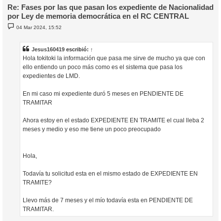
Re: Fases por las que pasan los expediente de Nacionalidad
por Ley de memoria democrática en el RC CENTRAL
M
04 Mar 2024, 15:52
e
n
s
a
Jesus160419
escribió:
↑
j
Hola tokitoki la información que pasa me sirve de mucho ya que con
e
ello entiendo un poco más como es el sistema que pasa los
expedientes de LMD.
En mi caso mi expediente duró 5 meses en PENDIENTE DE
TRAMITAR
Ahora estoy en el estado EXPEDIENTE EN TRAMITE el cual lleba 2
meses y medio y eso me tiene un poco preocupado
Hola,
Todavía tu solicitud esta en el mismo estado de EXPEDIENTE EN
TRAMITE?
Llevo más de 7 meses y el mío todavía esta en PENDIENTE DE
TRAMITAR.