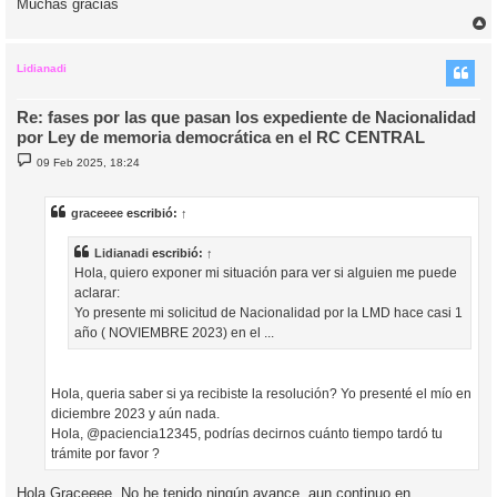
Muchas gracias
r
r
i
Lidianadi
Re: fases por las que pasan los expediente de Nacionalidad
por Ley de memoria democrática en el RC CENTRAL
M
09 Feb 2025, 18:24
e
n
s
a
graceeee
escribió:
↑
j
e
Lidianadi
escribió:
↑
Hola, quiero exponer mi situación para ver si alguien me puede
aclarar:
Yo presente mi solicitud de Nacionalidad por la LMD hace casi 1
año ( NOVIEMBRE 2023) en el ...
Hola, queria saber si ya recibiste la resolución? Yo presenté el mío en
diciembre 2023 y aún nada.
Hola, @paciencia12345, podrías decirnos cuánto tiempo tardó tu
trámite por favor ?
Hola Graceeee, No he tenido ningún avance, aun continuo en