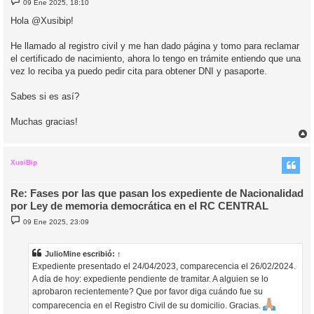
09 Ene 2025, 18:10
e
n
Hola @Xusibip!
s
a
j
He llamado al registro civil y me han dado página y tomo para reclamar
e
el certificado de nacimiento, ahora lo tengo en trámite entiendo que una
vez lo reciba ya puedo pedir cita para obtener DNI y pasaporte.
Sabes si es así?
Muchas gracias!
r
r
i
XusiBip
Re: Fases por las que pasan los expediente de Nacionalidad
por Ley de memoria democrática en el RC CENTRAL
M
09 Ene 2025, 23:09
e
n
s
a
JulioMine
escribió:
↑
j
Expediente presentado el 24/04/2023, comparecencia el 26/02/2024.
e
A día de hoy: expediente pendiente de tramitar. A alguien se lo
aprobaron recientemente? Que por favor diga cuándo fue su
comparecencia en el Registro Civil de su domicilio. Gracias.