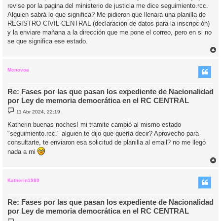
revise por la pagina del ministerio de justicia me dice seguimiento.rcc.
Alguien sabrá lo que significa? Me pidieron que llenara una planilla de
REGISTRO CIVIL CENTRAL (declaración de datos para la inscripción)
y la enviare mañana a la dirección que me pone el correo, pero en si no
se que significa ese estado.
r
r
i
Mcnovoa
Re: Fases por las que pasan los expediente de Nacionalidad
por Ley de memoria democrática en el RC CENTRAL
M
11 Abr 2024, 22:19
e
n
Katherin buenas noches! mi tramite cambió al mismo estado
s
"seguimiento.rcc." alguien te dijo que quería decir? Aprovecho para
a
j
consultarte, te enviaron esa solicitud de planilla al email? no me llegó
e
nada a mi
r
r
i
Katherin1989
Re: Fases por las que pasan los expediente de Nacionalidad
por Ley de memoria democrática en el RC CENTRAL
M