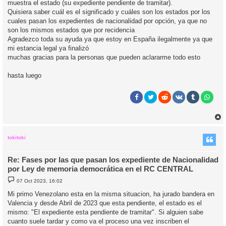
muestra el estado (su expediente pendiente de tramitar).
Quisiera saber cuál es el significado y cuáles son los estados por los
cuales pasan los expedientes de nacionalidad por opción, ya que no
son los mismos estados que por recidencia
Agradezco toda su ayuda ya que estoy en España ilegalmente ya que
mi estancia legal ya finalizó
muchas gracias para la personas que pueden aclararme todo esto
hasta luego
r
r
i
tokitoki
Re: Fases por las que pasan los expediente de Nacionalidad
por Ley de memoria democrática en el RC CENTRAL
M
07 Oct 2023, 16:02
e
n
Mi primo Venezolano esta en la misma situacion, ha jurado bandera en
s
Valencia y desde Abril de 2023 que esta pendiente, el estado es el
a
j
mismo: "El expediente esta pendiente de tramitar". Si alguien sabe
e
cuanto suele tardar y como va el proceso una vez inscriben el