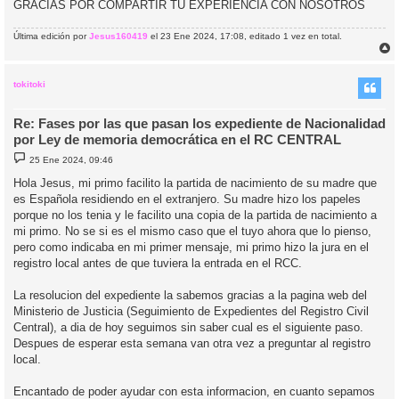
GRACIAS POR COMPARTIR TU EXPERIENCIA CON NOSOTROS
Última edición por
Jesus160419
el 23 Ene 2024, 17:08, editado 1 vez en total.
r
r
i
tokitoki
Re: Fases por las que pasan los expediente de Nacionalidad
por Ley de memoria democrática en el RC CENTRAL
M
25 Ene 2024, 09:46
e
n
Hola Jesus, mi primo facilito la partida de nacimiento de su madre que
s
es Española residiendo en el extranjero. Su madre hizo los papeles
a
j
porque no los tenia y le facilito una copia de la partida de nacimiento a
e
mi primo. No se si es el mismo caso que el tuyo ahora que lo pienso,
pero como indicaba en mi primer mensaje, mi primo hizo la jura en el
registro local antes de que tuviera la entrada en el RCC.
La resolucion del expediente la sabemos gracias a la pagina web del
Ministerio de Justicia (Seguimiento de Expedientes del Registro Civil
Central), a dia de hoy seguimos sin saber cual es el siguiente paso.
Despues de esperar esta semana van otra vez a preguntar al registro
local.
Encantado de poder ayudar con esta informacion, en cuanto sepamos