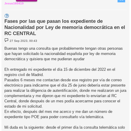
Jesus160419
Fases por las que pasan los expediente de
Nacionalidad por Ley de memoria democrática en el
RC CENTRAL
M
27 Sep 2023, 00:43
e
n
Buenas tengo una consulta que probablemente tengan otras personas
s
que hayan solicitado la nacionalidad española por ley de memoria
a
j
democrática y quisiera que me pudieran ayudar
e
Eh entregado mi expediente el día 15 de diciembre del 2022 en el
registro civil de Madrid.
Pasados 6 meses me contactan desde ese registro por vía de correo
electrónico para indicarme que el día 25 de junio debería estar presente
para realizar la diligencia de autentificación, donde me realizaron un jura
complementaria y me dijeron que mi expediente lo enviarían al RC
Central, donde después de un mes podía acercarme para conocer el
estado de mi solicitud.
En efecto, después del mes me acerco y me dan un número de
expediente tipo POE para poder consultarlo vía telemática.
Mi duda es la siguiente: desde el primer día la consulta telemática solo