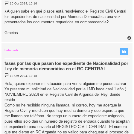
M
16 Oct 2024, 15:16
e
n
¿Alguien sabe en qué plazos está resolviendo el Registro Civil Central
s
los expedientes de nacionalidad por Memoria Democrática una vez
a
j
presentados los documentos requeridos en comparecencia?
e
Gracias
r
r
i
Lidianadi
fases por las que pasan los expediente de Nacionalidad por
Ley de memoria democrática en el RC CENTRAL
M
18 Oct 2024, 19:18
e
n
Hola, quiero exponer mi situación para ver si alguien me puede aclarar:
s
Yo presente mi solicitud de Nacionalidad por la LMD hace casi 1 año (
a
j
NOVIEMBRE 2023) en el Registro Civil de Arganda del Rey, donde
e
resido.
Como no he recibido ninguna llamada, ni correo, hoy me acerque la
Registro Civil y me dicen que hay mucha demora y que espere a que
me llamen por teléfono. No tengo un numero de expediente asignado,
pues ellos solo dan un numero de registro de entrada cuando te aceptan
el expediente para enviarlo al REGISTRO CIVIL CENTRAL. El numero
que me dieron en RC Arganda no es valido para chequear el proceso del