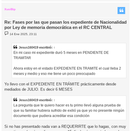
r
r
i
XusiBip
Re: Fases por las que pasan los expediente de Nacionalidad
por Ley de memoria democrática en el RC CENTRAL
M
14 Ene 2025, 23:11
e
n
s
a
Jesus160419
escribió:
↑
j
En mi caso mi expediente duró 5 meses en PENDIENTE DE
e
TRAMITAR
Ahora estoy en el estado EXPEDIENTE EN TRAMITE el cual lleba 2
meses y medio y eso me tiene un poco preocupado
Yo llevo con el EXPEDIENTE EN TRÁMITE prácticamente desde
mediados de JULIO. Es decir 6 MESES
Jesus160419
escribió:
↑
La pregunta que te quiero hacer es tu primo llevó alguna prueba de
que su familiar hubiera sufrido de exilió ya que yo no presente ningún
documento que pudiera acreditar esa condición
Si no has presentado nada van a REQUERIRTE que lo hagas, con muy