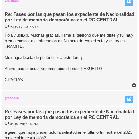
i
Lidianadi
Re: Fases por las que pasan los expediente de Nacionalidad
por Ley de memoria democrática en el RC CENTRAL
M
24 Oct 2024, 15:14
e
n
Hola XusiBip, Muchas gracias, llame al teléfono que me diste y fui muy
s
bien atendida, me informaron mi Numero de Expediente y estoy en
a
j
TRAMITE.
e
Muy agradecida de pertenecer a este foro.¡
Ahora toca esperar, veremos cuando sale RESUELTO.
GRACIAS
r
r
i
graceeee
Re: Fases por las que pasan los expediente de Nacionalidad
por Ley de memoria democrática en el RC CENTRAL
M
01 Dic 2024, 16:34
e
n
alguien que haya presentado la solicitud en el último trimestre del 2023
s
ha recibido resolución?
a