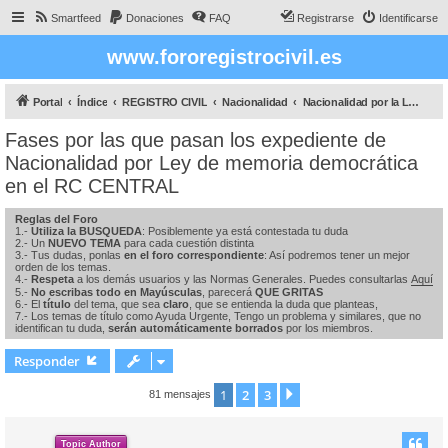
Smartfeed
Donaciones
FAQ
Registrarse
Identificarse
www.fororegistrocivil.es
Portal
Índice
REGISTRO CIVIL
Nacionalidad
Nacionalidad por la Ley de Memoria DEMOCRÁTICA
Fases por las que pasan los expediente de
Nacionalidad por Ley de memoria democrática
en el RC CENTRAL
Reglas del Foro
1.-
Utiliza la BUSQUEDA
: Posiblemente ya está contestada tu duda
2.- Un
NUEVO TEMA
para cada cuestión distinta
3.- Tus dudas, ponlas
en el foro correspondiente
: Así podremos tener un mejor
orden de los temas.
4.-
Respeta
a los demás usuarios y las Normas Generales. Puedes consultarlas
Aquí
5.-
No escribas todo en Mayúsculas
, parecerá
QUE GRITAS
6.- El
título
del tema, que sea
claro
, que se entienda la duda que planteas,
7.- Los temas de título como Ayuda Urgente, Tengo un problema y similares, que no
identifican tu duda,
serán automáticamente borrados
por los miembros.
Responder
1
2
3
Siguiente
81 mensajes
Topic Author