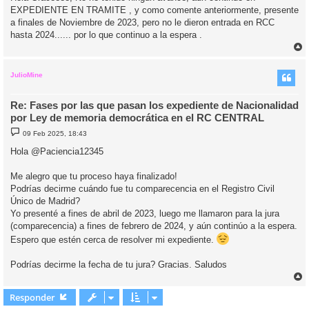
EXPEDIENTE EN TRAMITE , y como comente anteriormente, presente
a finales de Noviembre de 2023, pero no le dieron entrada en RCC
hasta 2024...... por lo que continuo a la espera .
r
r
i
JulioMine
Re: Fases por las que pasan los expediente de Nacionalidad
por Ley de memoria democrática en el RC CENTRAL
M
09 Feb 2025, 18:43
e
n
Hola @Paciencia12345
s
a
j
Me alegro que tu proceso haya finalizado!
e
Podrías decirme cuándo fue tu comparecencia en el Registro Civil
Único de Madrid?
Yo presenté a fines de abril de 2023, luego me llamaron para la jura
(comparecencia) a fines de febrero de 2024, y aún continúo a la espera.
Espero que estén cerca de resolver mi expediente.
Podrías decirme la fecha de tu jura? Gracias. Saludos
r
r
Responder
i