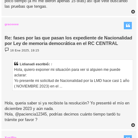
poco tiempo (a mí me dieron apenas 15 días) así que vete buscando
las pruebas que tengas.
r
r
i
graceeee
Re: fases por las que pasan los expediente de Nacionalidad
por Ley de memoria democrática en el RC CENTRAL
M
16 Ene 2025, 19:15
e
n
s
a
Lidianadi
escribió:
↑
j
Hola, quiero exponer mi situación para ver si alguien me puede
e
aclarar:
Yo presente mi solicitud de Nacionalidad por la LMD hace casi 1 año
( NOVIEMBRE 2023) en el ...
Hola, queria saber si ya recibiste la resolución? Yo presenté el mío en
diciembre 2023 y aún nada.
Hola, @paciencia12345, podrías decirnos cuánto tiempo tardó tu
trámite por favor ?
r
r
i
XusiBip