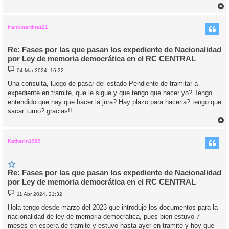
r
r
i
frankmartinez21
Re: Fases por las que pasan los expediente de Nacionalidad
por Ley de memoria democrática en el RC CENTRAL
M
04 Mar 2024, 16:32
e
n
Una consulta, luego de pasar del estado Pendiente de tramitar a
s
expediente en tramite, que le sigue y que tengo que hacer yo? Tengo
a
j
entendido que hay que hacer la jura? Hay plazo para hacerla? tengo que
e
sacar turno? gracias!!
r
r
i
Katherin1989
Re: Fases por las que pasan los expediente de Nacionalidad
por Ley de memoria democrática en el RC CENTRAL
M
11 Abr 2024, 21:32
e
n
Hola tengo desde marzo del 2023 que introduje los documentos para la
s
nacionalidad de ley de memoria democrática, pues bien estuvo 7
a
j
meses en espera de tramite y estuvo hasta ayer en tramite y hoy que
e