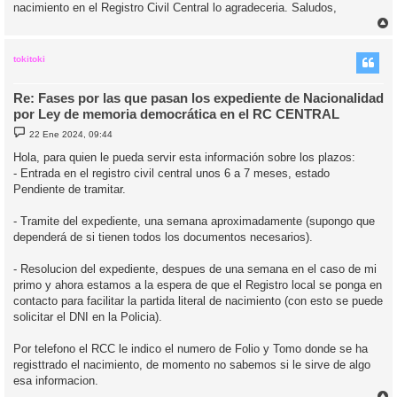
nacimiento en el Registro Civil Central lo agradeceria. Saludos,
r
r
i
tokitoki
Re: Fases por las que pasan los expediente de Nacionalidad
por Ley de memoria democrática en el RC CENTRAL
M
22 Ene 2024, 09:44
e
n
Hola, para quien le pueda servir esta información sobre los plazos:
s
- Entrada en el registro civil central unos 6 a 7 meses, estado
a
j
Pendiente de tramitar.
e
- Tramite del expediente, una semana aproximadamente (supongo que
dependerá de si tienen todos los documentos necesarios).
- Resolucion del expediente, despues de una semana en el caso de mi
primo y ahora estamos a la espera de que el Registro local se ponga en
contacto para facilitar la partida literal de nacimiento (con esto se puede
solicitar el DNI en la Policia).
Por telefono el RCC le indico el numero de Folio y Tomo donde se ha
registtrado el nacimiento, de momento no sabemos si le sirve de algo
esa informacion.