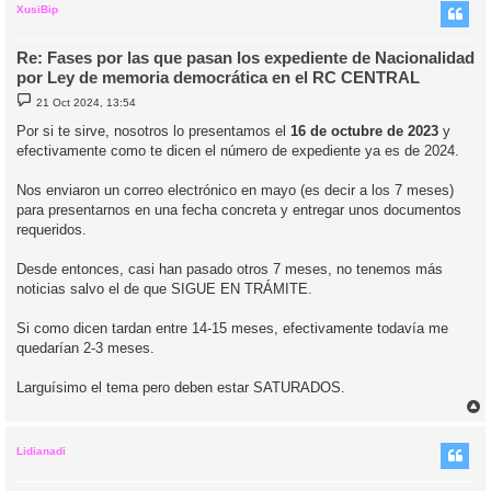
i
XusiBip
Re: Fases por las que pasan los expediente de Nacionalidad
por Ley de memoria democrática en el RC CENTRAL
M
21 Oct 2024, 13:54
e
n
Por si te sirve, nosotros lo presentamos el
16 de octubre de 2023
y
s
efectivamente como te dicen el número de expediente ya es de 2024.
a
j
e
Nos enviaron un correo electrónico en mayo (es decir a los 7 meses)
para presentarnos en una fecha concreta y entregar unos documentos
requeridos.
Desde entonces, casi han pasado otros 7 meses, no tenemos más
noticias salvo el de que SIGUE EN TRÁMITE.
Si como dicen tardan entre 14-15 meses, efectivamente todavía me
quedarían 2-3 meses.
Larguísimo el tema pero deben estar SATURADOS.
r
r
i
Lidianadi