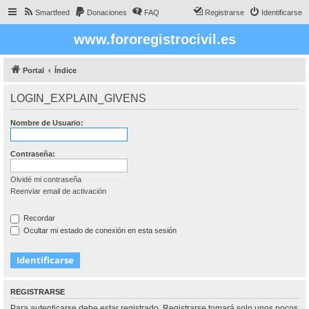
Smartfeed
Donaciones
FAQ
Registrarse
Identificarse
www.fororegistrocivil.es
Portal
Índice
LOGIN_EXPLAIN_GIVENS
Nombre de Usuario:
Contraseña:
Olvidé mi contraseña
Reenviar email de activación
Recordar
Ocultar mi estado de conexión en esta sesión
REGISTRARSE
Para autenticarse debe estar registrado. Registrarse tomará solo unos pocos