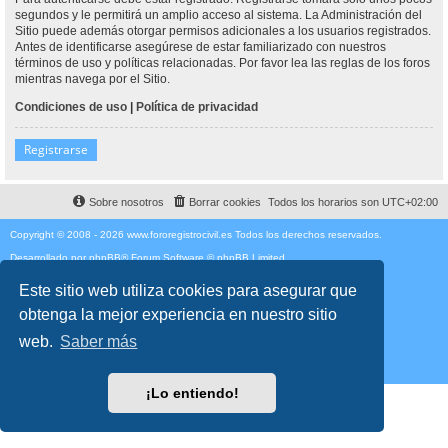
segundos y le permitirá un amplio acceso al sistema. La Administración del
Sitio puede además otorgar permisos adicionales a los usuarios registrados.
Antes de identificarse asegúrese de estar familiarizado con nuestros
términos de uso y políticas relacionadas. Por favor lea las reglas de los foros
mientras navega por el Sitio.
Condiciones de uso
|
Política de privacidad
Registrarse
Sobre nosotros
Borrar cookies
Todos los horarios son
UTC+02:00
Copyright © 2008 - 2026 www.fororegistrocivil.es Todos los derechos reservados.
Desarrollado por
phpBB
® Forum Software © phpBB Limited
Traducción al español por
phpBB España
Style
proflat
por ©
Mazeltof
2017
Este sitio web utiliza cookies para asegurar que
Privacidad
|
Condiciones
obtenga la mejor experiencia en nuestro sitio
Time: 0.180s
| Peak Memory Usage: 1.96 MiB | GZIP: Off |
Queries: 12
web.
Saber más
¡Lo entiendo!