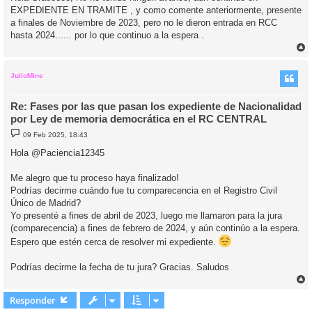
EXPEDIENTE EN TRAMITE , y como comente anteriormente, presente
a finales de Noviembre de 2023, pero no le dieron entrada en RCC
hasta 2024...... por lo que continuo a la espera .
r
r
i
JulioMine
Re: Fases por las que pasan los expediente de Nacionalidad
por Ley de memoria democrática en el RC CENTRAL
M
09 Feb 2025, 18:43
e
n
Hola @Paciencia12345
s
a
j
Me alegro que tu proceso haya finalizado!
e
Podrías decirme cuándo fue tu comparecencia en el Registro Civil
Único de Madrid?
Yo presenté a fines de abril de 2023, luego me llamaron para la jura
(comparecencia) a fines de febrero de 2024, y aún continúo a la espera.
Espero que estén cerca de resolver mi expediente.
Podrías decirme la fecha de tu jura? Gracias. Saludos
r
r
Responder
i