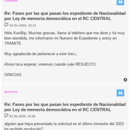
i
Lidianadi
Re: Fases por las que pasan los expediente de Nacionalidad
por Ley de memoria democrática en el RC CENTRAL
M
24 Oct 2024, 15:14
e
n
Hola XusiBip, Muchas gracias, llame al teléfono que me diste y fui muy
s
bien atendida, me informaron mi Numero de Expediente y estoy en
a
j
TRAMITE.
e
Muy agradecida de pertenecer a este foro.¡
Ahora toca esperar, veremos cuando sale RESUELTO.
GRACIAS
r
r
i
graceeee
Re: Fases por las que pasan los expediente de Nacionalidad
por Ley de memoria democrática en el RC CENTRAL
M
01 Dic 2024, 16:34
e
n
alguien que haya presentado la solicitud en el último trimestre del 2023
s
ha recibido resolución?
a