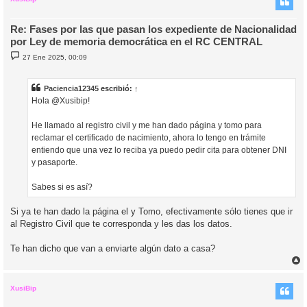
Re: Fases por las que pasan los expediente de Nacionalidad
por Ley de memoria democrática en el RC CENTRAL
M
27 Ene 2025, 00:09
e
n
s
a
Paciencia12345
escribió:
↑
j
Hola @Xusibip!
e
He llamado al registro civil y me han dado página y tomo para
reclamar el certificado de nacimiento, ahora lo tengo en trámite
entiendo que una vez lo reciba ya puedo pedir cita para obtener DNI
y pasaporte.
Sabes si es así?
Si ya te han dado la página el y Tomo, efectivamente sólo tienes que ir
al Registro Civil que te corresponda y les das los datos.
Te han dicho que van a enviarte algún dato a casa?
r
r
i
XusiBip