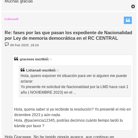
Muchas gracias
r
r
i
Lidianadi
Re: fases por las que pasan los expediente de Nacionalidad
por Ley de memoria democrática en el RC CENTRAL
M
09 Feb 2025, 18:24
e
n
s
a
graceeee
escribió:
↑
j
e
Lidianadi
escribió:
↑
Hola, quiero exponer mi situación para ver si alguien me puede
aclarar:
Yo presente mi solicitud de Nacionalidad por la LMD hace casi 1
año ( NOVIEMBRE 2023) en el ...
Hola, queria saber si ya recibiste la resolución? Yo presenté el mío en
diciembre 2023 y aún nada.
Hola, @paciencia12345, podrías decirnos cuánto tiempo tardó tu
trámite por favor ?
Hola Graceeee, No he tenido ningún avance, aun continuo en