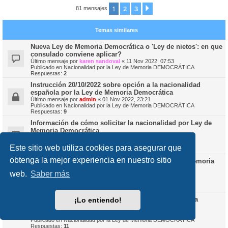
1
2
3
Siguiente
81 mensajes
Temas similares
Nueva Ley de Memoria Democrática o 'Ley de nietos': en que
consulado conviene aplicar?
Último mensaje por
karen sandoval
«
11 Nov 2022, 07:53
Publicado en
Nacionalidad por la Ley de Memoria DEMOCRÁTICA
Respuestas:
2
Instrucción 20/10/2022 sobre opción a la nacionalidad
española por la Ley de Memoria Democrática
Último mensaje por
admin
«
01 Nov 2022, 23:21
Publicado en
Nacionalidad por la Ley de Memoria DEMOCRÁTICA
Respuestas:
9
Información de cómo solicitar la nacionalidad por Ley de
Memoria Democrática
Último mensaje por
Rodolfo IV
«
28 Oct 2022, 20:04
Publicado en
Nacionalidad por la Ley de Memoria DEMOCRÁTICA
Este sitio web utiliza cookies para asegurar que
Respuestas:
4
obtenga la mejor experiencia en nuestro sitio
Dudas sobre la solicitud de nacionalidad (Ley de Memoria
Democrática)
web.
Saber más
Último mensaje por
festefaniav
«
29 Oct 2022, 21:44
Publicado en
Nacionalidad por la Ley de Memoria DEMOCRÁTICA
Respuestas:
5
Ley de Memoria Democratica - Padre que recuperó la
¡Lo entiendo!
nacionalidad
Último mensaje por
Rodolfo IV
«
09 Nov 2022, 21:20
Publicado en
Nacionalidad por la Ley de Memoria DEMOCRÁTICA
Respuestas:
11