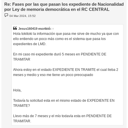
Re: Fases por las que pasan los expediente de Nacionalidad
por Ley de memoria democrática en el RC CENTRAL
M
04 Mar 2024, 15:52
e
n
s
a
Jesus160419
escribió:
↑
j
Hola tokitoki la información que pasa me sirve de mucho ya que con
e
ello entiendo un poco más como es el sistema que pasa los
expedientes de LMD.
En mi caso mi expediente duró 5 meses en PENDIENTE DE
TRAMITAR
Ahora estoy en el estado EXPEDIENTE EN TRAMITE el cual lleba 2
meses y medio y eso me tiene un poco preocupado
Hola,
Todavía tu solicitud esta en el mismo estado de EXPEDIENTE EN
TRAMITE?
Llevo más de 7 meses y el mío todavía esta en PENDIENTE DE
TRAMITAR.