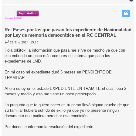
r
r
i
Topic Author
Jesus160419
Re: Fases por las que pasan los expediente de Nacionalidad
por Ley de memoria democrática en el RC CENTRAL
M
23 Ene 2024, 15:16
e
n
Hola tokitoki la información que pasa me sirve de mucho ya que con
s
ello entiendo un poco más como es el sistema que pasa los
a
j
expedientes de LMD.
e
En mi caso mi expediente duró 5 meses en PENDIENTE DE
TRAMITAR
Ahora estoy en el estado EXPEDIENTE EN TRAMITE el cual lleba 2
meses y medio y eso me tiene un poco preocupado
La pregunta que te quiero hacer es tu primo llevó alguna prueba de que
su familiar hubiera sufrido de exilió ya que yo no presente ningún
documento que pudiera acreditar esa condición
Por donde le informan la resolución del expediente