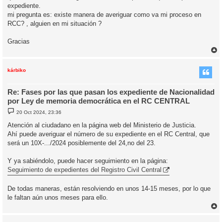
expediente.
mi pregunta es: existe manera de averiguar como va mi proceso en
RCC? , alguien en mi situación ?
Gracias
r
r
i
kárbiko
Re: Fases por las que pasan los expediente de Nacionalidad
por Ley de memoria democrática en el RC CENTRAL
M
20 Oct 2024, 23:36
e
n
Atención al ciudadano en la página web del Ministerio de Justicia.
s
Ahí puede averiguar el número de su expediente en el RC Central, que
a
j
será un 10X-.../2024 posiblemente del 24,no del 23.
e
Y ya sabiéndolo, puede hacer seguimiento en la página:
Seguimiento de expedientes del Registro Civil Central
De todas maneras, están resolviendo en unos 14-15 meses, por lo que
le faltan aún unos meses para ello.
r
r