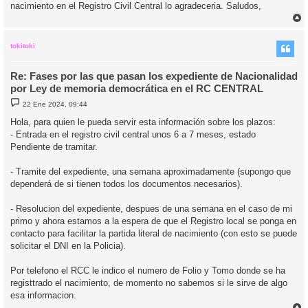
nacimiento en el Registro Civil Central lo agradeceria. Saludos,
r
r
i
tokitoki
Re: Fases por las que pasan los expediente de Nacionalidad
por Ley de memoria democrática en el RC CENTRAL
M
22 Ene 2024, 09:44
e
n
Hola, para quien le pueda servir esta información sobre los plazos:
s
- Entrada en el registro civil central unos 6 a 7 meses, estado
a
j
Pendiente de tramitar.
e
- Tramite del expediente, una semana aproximadamente (supongo que
dependerá de si tienen todos los documentos necesarios).
- Resolucion del expediente, despues de una semana en el caso de mi
primo y ahora estamos a la espera de que el Registro local se ponga en
contacto para facilitar la partida literal de nacimiento (con esto se puede
solicitar el DNI en la Policia).
Por telefono el RCC le indico el numero de Folio y Tomo donde se ha
registtrado el nacimiento, de momento no sabemos si le sirve de algo
esa informacion.