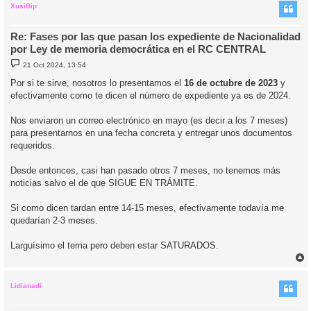
i
XusiBip
Re: Fases por las que pasan los expediente de Nacionalidad
por Ley de memoria democrática en el RC CENTRAL
M
21 Oct 2024, 13:54
e
n
Por si te sirve, nosotros lo presentamos el
16 de octubre de 2023
y
s
efectivamente como te dicen el número de expediente ya es de 2024.
a
j
e
Nos enviaron un correo electrónico en mayo (es decir a los 7 meses)
para presentarnos en una fecha concreta y entregar unos documentos
requeridos.
Desde entonces, casi han pasado otros 7 meses, no tenemos más
noticias salvo el de que SIGUE EN TRÁMITE.
Si como dicen tardan entre 14-15 meses, efectivamente todavía me
quedarían 2-3 meses.
Larguísimo el tema pero deben estar SATURADOS.
r
r
i
Lidianadi