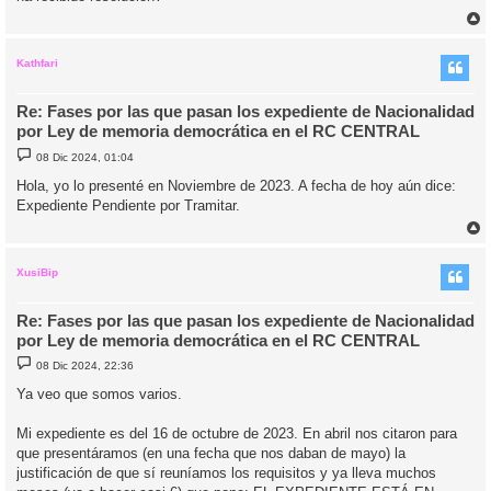
j
e
r
r
i
Kathfari
Re: Fases por las que pasan los expediente de Nacionalidad
por Ley de memoria democrática en el RC CENTRAL
M
08 Dic 2024, 01:04
e
n
Hola, yo lo presenté en Noviembre de 2023. A fecha de hoy aún dice:
s
Expediente Pendiente por Tramitar.
a
j
e
r
r
i
XusiBip
Re: Fases por las que pasan los expediente de Nacionalidad
por Ley de memoria democrática en el RC CENTRAL
M
08 Dic 2024, 22:36
e
n
Ya veo que somos varios.
s
a
j
Mi expediente es del 16 de octubre de 2023. En abril nos citaron para
e
que presentáramos (en una fecha que nos daban de mayo) la
justificación de que sí reuníamos los requisitos y ya lleva muchos