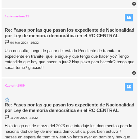
r
r
i
frankmartinez21
Re: Fases por las que pasan los expediente de Nacionalidad
por Ley de memoria democrática en el RC CENTRAL
M
04 Mar 2024, 16:32
e
n
Una consulta, luego de pasar del estado Pendiente de tramitar a
s
expediente en tramite, que le sigue y que tengo que hacer yo? Tengo
a
j
entendido que hay que hacer la jura? Hay plazo para hacerla? tengo que
e
sacar turno? gracias!!
r
r
i
Katherin1989
Re: Fases por las que pasan los expediente de Nacionalidad
por Ley de memoria democrática en el RC CENTRAL
M
11 Abr 2024, 21:32
e
n
Hola tengo desde marzo del 2023 que introduje los documentos para la
s
nacionalidad de ley de memoria democrática, pues bien estuvo 7
a
j
meses en espera de tramite y estuvo hasta ayer en tramite y hoy que
e