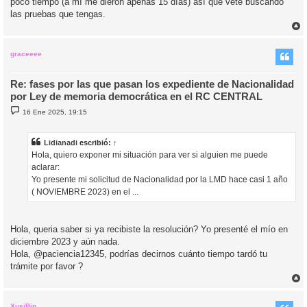
poco tiempo (a mí me dieron apenas 15 días) así que vete buscando
las pruebas que tengas.
r
r
i
graceeee
Re: fases por las que pasan los expediente de Nacionalidad
por Ley de memoria democrática en el RC CENTRAL
M
16 Ene 2025, 19:15
e
n
s
a
Lidianadi
escribió:
↑
j
Hola, quiero exponer mi situación para ver si alguien me puede
e
aclarar:
Yo presente mi solicitud de Nacionalidad por la LMD hace casi 1 año
( NOVIEMBRE 2023) en el ...
Hola, queria saber si ya recibiste la resolución? Yo presenté el mío en
diciembre 2023 y aún nada.
Hola, @paciencia12345, podrías decirnos cuánto tiempo tardó tu
trámite por favor ?
r
r
i
XusiBip