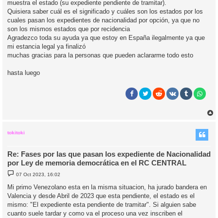
muestra el estado (su expediente pendiente de tramitar).
Quisiera saber cuál es el significado y cuáles son los estados por los
cuales pasan los expedientes de nacionalidad por opción, ya que no
son los mismos estados que por recidencia
Agradezco toda su ayuda ya que estoy en España ilegalmente ya que
mi estancia legal ya finalizó
muchas gracias para la personas que pueden aclararme todo esto
hasta luego
r
r
i
tokitoki
Re: Fases por las que pasan los expediente de Nacionalidad
por Ley de memoria democrática en el RC CENTRAL
M
07 Oct 2023, 16:02
e
n
Mi primo Venezolano esta en la misma situacion, ha jurado bandera en
s
Valencia y desde Abril de 2023 que esta pendiente, el estado es el
a
j
mismo: "El expediente esta pendiente de tramitar". Si alguien sabe
e
cuanto suele tardar y como va el proceso una vez inscriben el