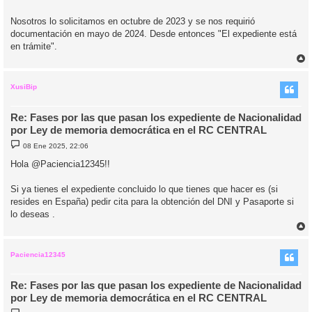
Nosotros lo solicitamos en octubre de 2023 y se nos requirió
documentación en mayo de 2024. Desde entonces "El expediente está
en trámite".
r
r
i
XusiBip
Re: Fases por las que pasan los expediente de Nacionalidad
por Ley de memoria democrática en el RC CENTRAL
M
08 Ene 2025, 22:06
e
n
Hola @Paciencia12345!!
s
a
j
Si ya tienes el expediente concluido lo que tienes que hacer es (si
e
resides en España) pedir cita para la obtención del DNI y Pasaporte si
lo deseas .
r
r
i
Paciencia12345
Re: Fases por las que pasan los expediente de Nacionalidad
por Ley de memoria democrática en el RC CENTRAL
M