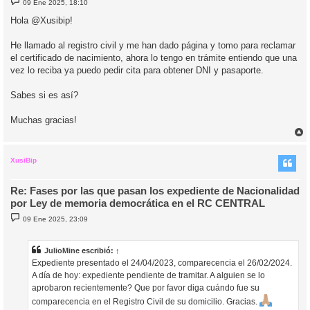
09 Ene 2025, 18:10
e
n
Hola @Xusibip!
s
a
j
He llamado al registro civil y me han dado página y tomo para reclamar
e
el certificado de nacimiento, ahora lo tengo en trámite entiendo que una
vez lo reciba ya puedo pedir cita para obtener DNI y pasaporte.
Sabes si es así?
Muchas gracias!
r
r
i
XusiBip
Re: Fases por las que pasan los expediente de Nacionalidad
por Ley de memoria democrática en el RC CENTRAL
M
09 Ene 2025, 23:09
e
n
s
a
JulioMine
escribió:
↑
j
Expediente presentado el 24/04/2023, comparecencia el 26/02/2024.
e
A día de hoy: expediente pendiente de tramitar. A alguien se lo
aprobaron recientemente? Que por favor diga cuándo fue su
comparecencia en el Registro Civil de su domicilio. Gracias.