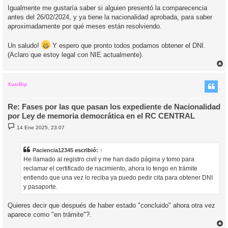
Igualmente me gustaría saber si alguien presentó la comparecencia
antes del 26/02/2024, y ya tiene la nacionalidad aprobada, para saber
aproximadamente por qué meses están resolviendo.
Un saludo!
Y espero que pronto todos podamos obtener el DNI.
(Aclaro que estoy legal con NIE actualmente).
r
r
i
XusiBip
Re: Fases por las que pasan los expediente de Nacionalidad
por Ley de memoria democrática en el RC CENTRAL
M
14 Ene 2025, 23:07
e
n
s
a
Paciencia12345
escribió:
↑
j
He llamado al registro civil y me han dado página y tomo para
e
reclamar el certificado de nacimiento, ahora lo tengo en trámite
entiendo que una vez lo reciba ya puedo pedir cita para obtener DNI
y pasaporte.
Quieres decir que después de haber estado "concluido" ahora otra vez
aparece como "en trámite"?.