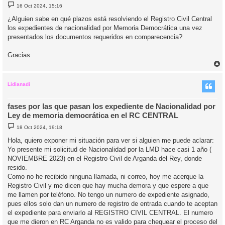
M
16 Oct 2024, 15:16
e
n
¿Alguien sabe en qué plazos está resolviendo el Registro Civil Central
s
los expedientes de nacionalidad por Memoria Democrática una vez
a
j
presentados los documentos requeridos en comparecencia?
e
Gracias
r
r
i
Lidianadi
fases por las que pasan los expediente de Nacionalidad por
Ley de memoria democrática en el RC CENTRAL
M
18 Oct 2024, 19:18
e
n
Hola, quiero exponer mi situación para ver si alguien me puede aclarar:
s
Yo presente mi solicitud de Nacionalidad por la LMD hace casi 1 año (
a
j
NOVIEMBRE 2023) en el Registro Civil de Arganda del Rey, donde
e
resido.
Como no he recibido ninguna llamada, ni correo, hoy me acerque la
Registro Civil y me dicen que hay mucha demora y que espere a que
me llamen por teléfono. No tengo un numero de expediente asignado,
pues ellos solo dan un numero de registro de entrada cuando te aceptan
el expediente para enviarlo al REGISTRO CIVIL CENTRAL. El numero
que me dieron en RC Arganda no es valido para chequear el proceso del