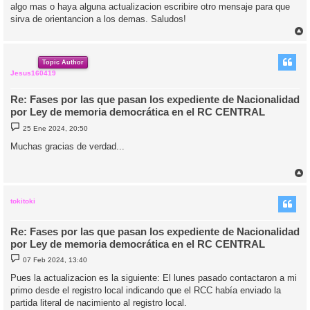
algo mas o haya alguna actualizacion escribire otro mensaje para que
sirva de orientancion a los demas. Saludos!
r
r
i
Topic Author
Jesus160419
Re: Fases por las que pasan los expediente de Nacionalidad
por Ley de memoria democrática en el RC CENTRAL
M
25 Ene 2024, 20:50
e
n
Muchas gracias de verdad...
s
a
j
e
r
r
i
tokitoki
Re: Fases por las que pasan los expediente de Nacionalidad
por Ley de memoria democrática en el RC CENTRAL
M
07 Feb 2024, 13:40
e
n
Pues la actualizacion es la siguiente: El lunes pasado contactaron a mi
s
primo desde el registro local indicando que el RCC había enviado la
a
j
partida literal de nacimiento al registro local.
e