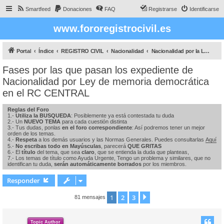
Smartfeed
Donaciones
FAQ
Registrarse
Identificarse
www.fororegistrocivil.es
Portal
Índice
REGISTRO CIVIL
Nacionalidad
Nacionalidad por la Ley de Memoria DEMOCRÁTICA
Fases por las que pasan los expediente de
Nacionalidad por Ley de memoria democrática
en el RC CENTRAL
Reglas del Foro
1.-
Utiliza la BUSQUEDA
: Posiblemente ya está contestada tu duda
2.- Un
NUEVO TEMA
para cada cuestión distinta
3.- Tus dudas, ponlas
en el foro correspondiente
: Así podremos tener un mejor
orden de los temas.
4.-
Respeta
a los demás usuarios y las Normas Generales. Puedes consultarlas
Aquí
5.-
No escribas todo en Mayúsculas
, parecerá
QUE GRITAS
6.- El
título
del tema, que sea
claro
, que se entienda la duda que planteas,
7.- Los temas de título como Ayuda Urgente, Tengo un problema y similares, que no
identifican tu duda,
serán automáticamente borrados
por los miembros.
Responder
1
2
3
Siguiente
81 mensajes
Topic Author