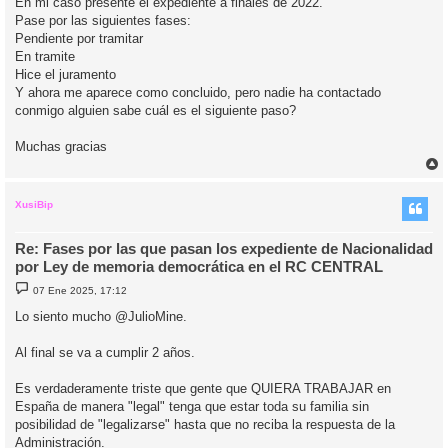
En mi caso presente el expediente a finales de 2022.
e
Pase por las siguientes fases:
Pendiente por tramitar
En tramite
Hice el juramento
Y ahora me aparece como concluido, pero nadie ha contactado
conmigo alguien sabe cuál es el siguiente paso?
Muchas gracias
r
r
i
XusiBip
Re: Fases por las que pasan los expediente de Nacionalidad
por Ley de memoria democrática en el RC CENTRAL
M
07 Ene 2025, 17:12
e
n
Lo siento mucho @JulioMine.
s
a
j
Al final se va a cumplir 2 años.
e
Es verdaderamente triste que gente que QUIERA TRABAJAR en
España de manera "legal" tenga que estar toda su familia sin
posibilidad de "legalizarse" hasta que no reciba la respuesta de la
Administración.