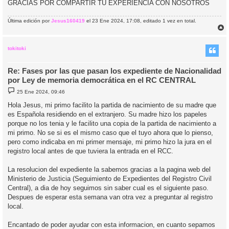
GRACIAS POR COMPARTIR TU EXPERIENCIA CON NOSOTROS
Última edición por
Jesus160419
el 23 Ene 2024, 17:08, editado 1 vez en total.
r
r
i
tokitoki
Re: Fases por las que pasan los expediente de Nacionalidad
por Ley de memoria democrática en el RC CENTRAL
M
25 Ene 2024, 09:46
e
n
Hola Jesus, mi primo facilito la partida de nacimiento de su madre que
s
es Española residiendo en el extranjero. Su madre hizo los papeles
a
j
porque no los tenia y le facilito una copia de la partida de nacimiento a
e
mi primo. No se si es el mismo caso que el tuyo ahora que lo pienso,
pero como indicaba en mi primer mensaje, mi primo hizo la jura en el
registro local antes de que tuviera la entrada en el RCC.
La resolucion del expediente la sabemos gracias a la pagina web del
Ministerio de Justicia (Seguimiento de Expedientes del Registro Civil
Central), a dia de hoy seguimos sin saber cual es el siguiente paso.
Despues de esperar esta semana van otra vez a preguntar al registro
local.
Encantado de poder ayudar con esta informacion, en cuanto sepamos