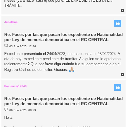
meses (va a hacer casi 6) que pone: EL EXPEDIENTE ESTÁ EN
TRÁMITE.
r
r
i
JulioMine
Re: Fases por las que pasan los expediente de Nacionalidad
por Ley de memoria democrática en el RC CENTRAL
M
03 Ene 2025, 12:46
e
n
Expediente presentado el 24/04/2023, comparecencia el 26/02/2024. A
s
día de hoy: expediente pendiente de tramitar. A alguien se lo aprobaron
a
j
recientemente? Que por favor diga cuándo fue su comparecencia en el
e
Registro Civil de su domicilio. Gracias.
r
r
i
Paciencia12345
Re: Fases por las que pasan los expediente de Nacionalidad
por Ley de memoria democrática en el RC CENTRAL
M
06 Ene 2025, 08:29
e
n
Hola,
s
a
j