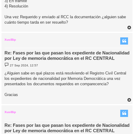
3) En trámite
4) Resolución
Una vez Requerido y enviado al RCC la documentación ¿alguien sabe
cuánto tiempo tarda en ser resuelto?
r
r
i
XusiBip
Re: Fases por las que pasan los expediente de Nacionalidad
por Ley de memoria democrática en el RC CENTRAL
M
27 Sep 2024, 12:57
e
n
¿Alguien sabe en qué plazos está resolviendo el Registro Civil Central
s
los expedientes de nacionalidad por Memoria Democrática una vez
a
j
presentados los documentos requeridos en comparecencia?
e
Gracias
r
r
i
XusiBip
Re: Fases por las que pasan los expediente de Nacionalidad
por Ley de memoria democrática en el RC CENTRAL