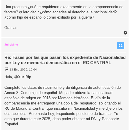
Una pregunta ¿qué te requirieron exactamente en la comparecencia de
febrero? quiero decir ¿cómo accedes al derecho a la nacionalidad?
¿como hijo de español o como exiliado por la guerra?
Gracias
r
r
i
JulioMine
Re: Fases por las que pasan los expediente de Nacionalidad
por Ley de memoria democrática en el RC CENTRAL
M
13 Ene 2025, 19:04
e
n
Hola, @XusiBip
s
a
j
Completé los datos de nacimiento y de diligencia de autenticación de
e
Anexo 3. Como hijo de español. Mi padre obtuvo la nacionalidad
española de origen en 2013 por Memoria Histórica. El día de la
comparecencia me entregaron una copia del resguardo, solicitando el
RC de Madrid al Central, que inscriba mi Nacionalidad y me dijeron los
dos apellidos. Pero hasta hoy, Expediente pendiente de tramitar. Yo
creo que durante este 2025, debo poder obtener mi DNI y Pasaporte
Español.