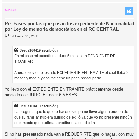
r
r
i
XusiBip
Re: Fases por las que pasan los expediente de Nacionalidad
por Ley de memoria democrática en el RC CENTRAL
M
14 Ene 2025, 23:11
e
n
s
a
Jesus160419
escribió:
↑
j
En mi caso mi expediente duró 5 meses en PENDIENTE DE
e
TRAMITAR
Ahora estoy en el estado EXPEDIENTE EN TRAMITE el cual lleba 2
meses y medio y eso me tiene un poco preocupado
Yo llevo con el EXPEDIENTE EN TRÁMITE prácticamente desde
mediados de JULIO. Es decir 6 MESES
Jesus160419
escribió:
↑
La pregunta que te quiero hacer es tu primo llevó alguna prueba de
que su familiar hubiera sufrido de exilió ya que yo no presente ningún
documento que pudiera acreditar esa condición
Si no has presentado nada van a REQUERIRTE que lo hagas, con muy