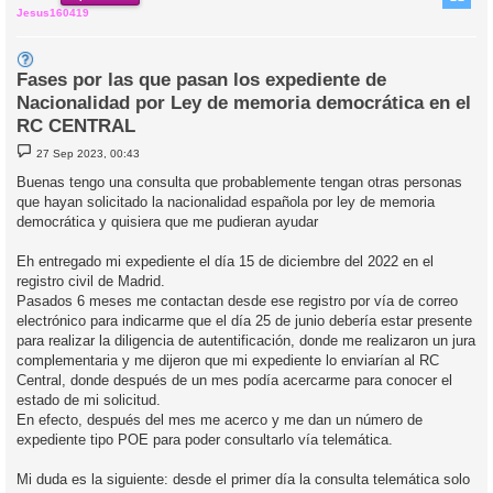
Jesus160419
Fases por las que pasan los expediente de
Nacionalidad por Ley de memoria democrática en el
RC CENTRAL
M
27 Sep 2023, 00:43
e
n
Buenas tengo una consulta que probablemente tengan otras personas
s
que hayan solicitado la nacionalidad española por ley de memoria
a
j
democrática y quisiera que me pudieran ayudar
e
Eh entregado mi expediente el día 15 de diciembre del 2022 en el
registro civil de Madrid.
Pasados 6 meses me contactan desde ese registro por vía de correo
electrónico para indicarme que el día 25 de junio debería estar presente
para realizar la diligencia de autentificación, donde me realizaron un jura
complementaria y me dijeron que mi expediente lo enviarían al RC
Central, donde después de un mes podía acercarme para conocer el
estado de mi solicitud.
En efecto, después del mes me acerco y me dan un número de
expediente tipo POE para poder consultarlo vía telemática.
Mi duda es la siguiente: desde el primer día la consulta telemática solo