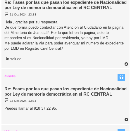
Re: Fases por las que pasan los expediente de Nacionalidad
por Ley de memoria democrática en el RC CENTRAL
M
21 Oct 2024, 23:33
e
n
Hola , gracias por su respuesta.
s
De que forma puedo contactar con Atención al Ciudadano en la pagina
a
j
del Ministerio de Justicia?. Por lo que leí en la pagina, solo te
e
responden si es Nacionalidad por residencia, yo soy por LMD.
Me puede aclarar la vía para poder averiguar mi numero de expediente
por LMD en Registro Civil Central?
Un saludo
r
r
i
XusiBip
Re: Fases por las que pasan los expediente de Nacionalidad
por Ley de memoria democrática en el RC CENTRAL
M
22 Oct 2024, 13:34
e
n
Puedes llamar al 918 37 22 95.
s
a
j
e
r
r