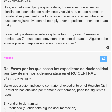
29 May 2024, 23:17
e
n
Hola, no nadie me dijo que quería decir, lo que si es que envie las
s
planillas de inscripción de nacimiento y volvió a su estado normal en
a
j
tramite, el requerimiento me lo hicieron mediante correo escribe en el
e
buscador registro civil central no reply a ver si pudieras tenerlo en spam
o algo.
La verdad que desesperante es q tarde tanto… ya van 7 meses en
tramite mas 7 meses que estuvieron en espera de tramite. Alguien sabe
si se le puede interponer un recurso contencioso?
r
r
i
XusiBip
Re: Fases por las que pasan los expediente de Nacionalidad
por Ley de memoria democrática en el RC CENTRAL
M
20 Sep 2024, 18:21
e
n
Salvo que alguien indique lo contrario, el expediente en el Registro Civil
s
Central de nacionalidad por memoria democrática, pasa las siguientes
a
j
fases:
e
1) Pendiente de tramitar
2) Requerido (cuando falta alguna documentación)