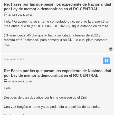
Re: Fases por las que pasan los expediente de Nacionalidad
por Ley de memoria democrática en el RC CENTRAL
M
27 Ene 2025, 00:10
e
n
Hola @graceee, no sé si te he contestado o no, pero yo la presenté un
s
mes antes que tú (en OCTUBRE DE 2023) y sigue estando en trámite.
a
j
e
@Paciencia12345 dijo que lo había solicitado a finales de 2022 y
todavía está "peleando" para conseguir su DNI, lo cual pinta bastante
mal.
r
r
i
Paciencia12345
Re: Fases por las que pasan los expediente de Nacionalidad
por Ley de memoria democrática en el RC CENTRAL
M
07 Feb 2025, 14:07
e
n
Hola!
s
a
j
Después de casi dos años por fin he conseguido el Dni!
e
Una vez tengáis el tomo ya es pedir cita a la policía de tu ciudad.