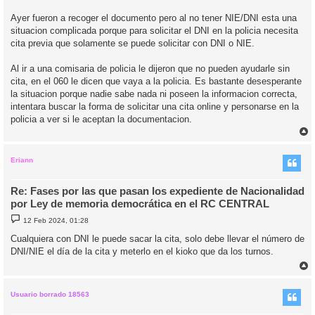
Ayer fueron a recoger el documento pero al no tener NIE/DNI esta una
situacion complicada porque para solicitar el DNI en la policia necesita
cita previa que solamente se puede solicitar con DNI o NIE.
Al ir a una comisaria de policia le dijeron que no pueden ayudarle sin
cita, en el 060 le dicen que vaya a la policia. Es bastante desesperante
la situacion porque nadie sabe nada ni poseen la informacion correcta,
intentara buscar la forma de solicitar una cita online y personarse en la
policia a ver si le aceptan la documentacion.
r
r
i
Eriann
Re: Fases por las que pasan los expediente de Nacionalidad
por Ley de memoria democrática en el RC CENTRAL
M
12 Feb 2024, 01:28
e
n
Cualquiera con DNI le puede sacar la cita, solo debe llevar el número de
s
DNI/NIE el día de la cita y meterlo en el kioko que da los turnos.
a
j
e
r
r
i
Usuario borrado 18563