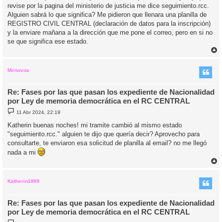
revise por la pagina del ministerio de justicia me dice seguimiento.rcc.
Alguien sabrá lo que significa? Me pidieron que llenara una planilla de
REGISTRO CIVIL CENTRAL (declaración de datos para la inscripción)
y la enviare mañana a la dirección que me pone el correo, pero en si no
se que significa ese estado.
r
r
i
Mcnovoa
Re: Fases por las que pasan los expediente de Nacionalidad
por Ley de memoria democrática en el RC CENTRAL
M
11 Abr 2024, 22:19
e
n
Katherin buenas noches! mi tramite cambió al mismo estado
s
"seguimiento.rcc." alguien te dijo que quería decir? Aprovecho para
a
j
consultarte, te enviaron esa solicitud de planilla al email? no me llegó
e
nada a mi
r
r
i
Katherin1989
Re: Fases por las que pasan los expediente de Nacionalidad
por Ley de memoria democrática en el RC CENTRAL
M