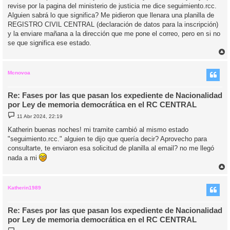
revise por la pagina del ministerio de justicia me dice seguimiento.rcc.
Alguien sabrá lo que significa? Me pidieron que llenara una planilla de
REGISTRO CIVIL CENTRAL (declaración de datos para la inscripción)
y la enviare mañana a la dirección que me pone el correo, pero en si no
se que significa ese estado.
r
r
i
Mcnovoa
Re: Fases por las que pasan los expediente de Nacionalidad
por Ley de memoria democrática en el RC CENTRAL
M
11 Abr 2024, 22:19
e
n
Katherin buenas noches! mi tramite cambió al mismo estado
s
"seguimiento.rcc." alguien te dijo que quería decir? Aprovecho para
a
j
consultarte, te enviaron esa solicitud de planilla al email? no me llegó
e
nada a mi
r
r
i
Katherin1989
Re: Fases por las que pasan los expediente de Nacionalidad
por Ley de memoria democrática en el RC CENTRAL
M