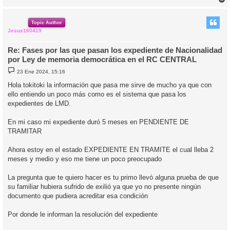
r
r
i
Topic Author
Jesus160419
Re: Fases por las que pasan los expediente de Nacionalidad
por Ley de memoria democrática en el RC CENTRAL
M
23 Ene 2024, 15:16
e
n
Hola tokitoki la información que pasa me sirve de mucho ya que con
s
ello entiendo un poco más como es el sistema que pasa los
a
j
expedientes de LMD.
e
En mi caso mi expediente duró 5 meses en PENDIENTE DE
TRAMITAR
Ahora estoy en el estado EXPEDIENTE EN TRAMITE el cual lleba 2
meses y medio y eso me tiene un poco preocupado
La pregunta que te quiero hacer es tu primo llevó alguna prueba de que
su familiar hubiera sufrido de exilió ya que yo no presente ningún
documento que pudiera acreditar esa condición
Por donde le informan la resolución del expediente