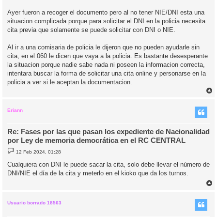
Ayer fueron a recoger el documento pero al no tener NIE/DNI esta una
situacion complicada porque para solicitar el DNI en la policia necesita
cita previa que solamente se puede solicitar con DNI o NIE.
Al ir a una comisaria de policia le dijeron que no pueden ayudarle sin
cita, en el 060 le dicen que vaya a la policia. Es bastante desesperante
la situacion porque nadie sabe nada ni poseen la informacion correcta,
intentara buscar la forma de solicitar una cita online y personarse en la
policia a ver si le aceptan la documentacion.
r
r
i
Eriann
Re: Fases por las que pasan los expediente de Nacionalidad
por Ley de memoria democrática en el RC CENTRAL
M
12 Feb 2024, 01:28
e
n
Cualquiera con DNI le puede sacar la cita, solo debe llevar el número de
s
DNI/NIE el día de la cita y meterlo en el kioko que da los turnos.
a
j
e
r
r
i
Usuario borrado 18563