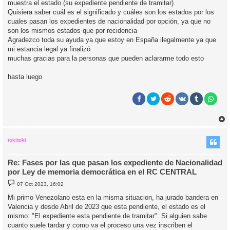
muestra el estado (su expediente pendiente de tramitar).
Quisiera saber cuál es el significado y cuáles son los estados por los
cuales pasan los expedientes de nacionalidad por opción, ya que no
son los mismos estados que por recidencia
Agradezco toda su ayuda ya que estoy en España ilegalmente ya que
mi estancia legal ya finalizó
muchas gracias para la personas que pueden aclararme todo esto
hasta luego
r
r
i
tokitoki
Re: Fases por las que pasan los expediente de Nacionalidad
por Ley de memoria democrática en el RC CENTRAL
M
07 Oct 2023, 16:02
e
n
Mi primo Venezolano esta en la misma situacion, ha jurado bandera en
s
Valencia y desde Abril de 2023 que esta pendiente, el estado es el
a
j
mismo: "El expediente esta pendiente de tramitar". Si alguien sabe
e
cuanto suele tardar y como va el proceso una vez inscriben el