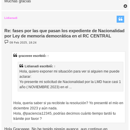
Muchas gracias
r
r
i
Lidianadi
Re: fases por las que pasan los expediente de Nacionalidad
por Ley de memoria democrática en el RC CENTRAL
M
09 Feb 2025, 18:24
e
n
s
a
graceeee
escribió:
↑
j
e
Lidianadi
escribió:
↑
Hola, quiero exponer mi situación para ver si alguien me puede
aclarar:
Yo presente mi solicitud de Nacionalidad por la LMD hace casi 1
año ( NOVIEMBRE 2023) en el ...
Hola, queria saber si ya recibiste la resolución? Yo presenté el mío en
diciembre 2023 y aún nada.
Hola, @paciencia12345, podrías decirnos cuánto tiempo tardó tu
trámite por favor ?
Hola Graceeee, No he tenido ningún avance, aun continuo en