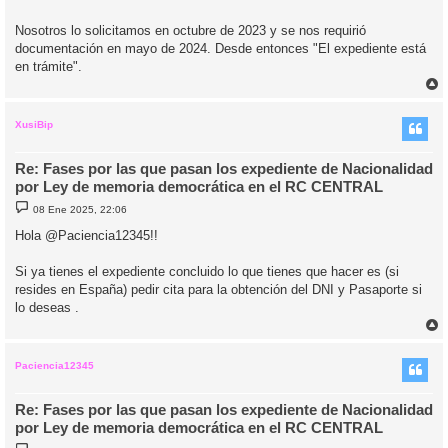
Nosotros lo solicitamos en octubre de 2023 y se nos requirió
documentación en mayo de 2024. Desde entonces "El expediente está
en trámite".
r
r
i
XusiBip
Re: Fases por las que pasan los expediente de Nacionalidad
por Ley de memoria democrática en el RC CENTRAL
M
08 Ene 2025, 22:06
e
n
Hola @Paciencia12345!!
s
a
j
Si ya tienes el expediente concluido lo que tienes que hacer es (si
e
resides en España) pedir cita para la obtención del DNI y Pasaporte si
lo deseas .
r
r
i
Paciencia12345
Re: Fases por las que pasan los expediente de Nacionalidad
por Ley de memoria democrática en el RC CENTRAL
M