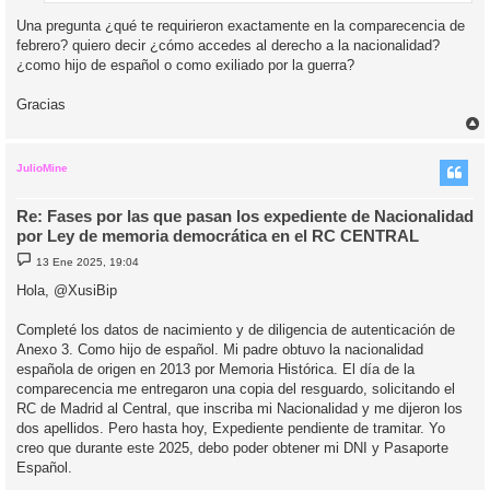
Una pregunta ¿qué te requirieron exactamente en la comparecencia de
febrero? quiero decir ¿cómo accedes al derecho a la nacionalidad?
¿como hijo de español o como exiliado por la guerra?
Gracias
r
r
i
JulioMine
Re: Fases por las que pasan los expediente de Nacionalidad
por Ley de memoria democrática en el RC CENTRAL
M
13 Ene 2025, 19:04
e
n
Hola, @XusiBip
s
a
j
Completé los datos de nacimiento y de diligencia de autenticación de
e
Anexo 3. Como hijo de español. Mi padre obtuvo la nacionalidad
española de origen en 2013 por Memoria Histórica. El día de la
comparecencia me entregaron una copia del resguardo, solicitando el
RC de Madrid al Central, que inscriba mi Nacionalidad y me dijeron los
dos apellidos. Pero hasta hoy, Expediente pendiente de tramitar. Yo
creo que durante este 2025, debo poder obtener mi DNI y Pasaporte
Español.