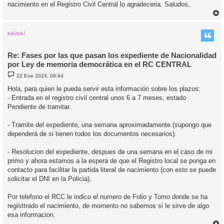
nacimiento en el Registro Civil Central lo agradeceria. Saludos,
r
r
i
tokitoki
Re: Fases por las que pasan los expediente de Nacionalidad
por Ley de memoria democrática en el RC CENTRAL
M
22 Ene 2024, 09:44
e
n
Hola, para quien le pueda servir esta información sobre los plazos:
s
- Entrada en el registro civil central unos 6 a 7 meses, estado
a
j
Pendiente de tramitar.
e
- Tramite del expediente, una semana aproximadamente (supongo que
dependerá de si tienen todos los documentos necesarios).
- Resolucion del expediente, despues de una semana en el caso de mi
primo y ahora estamos a la espera de que el Registro local se ponga en
contacto para facilitar la partida literal de nacimiento (con esto se puede
solicitar el DNI en la Policia).
Por telefono el RCC le indico el numero de Folio y Tomo donde se ha
registtrado el nacimiento, de momento no sabemos si le sirve de algo
esa informacion.