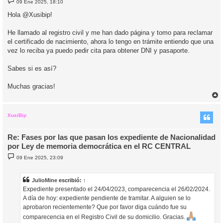
09 Ene 2025, 18:10
e
n
Hola @Xusibip!
s
a
j
He llamado al registro civil y me han dado página y tomo para reclamar
e
el certificado de nacimiento, ahora lo tengo en trámite entiendo que una
vez lo reciba ya puedo pedir cita para obtener DNI y pasaporte.
Sabes si es así?
Muchas gracias!
r
r
i
XusiBip
Re: Fases por las que pasan los expediente de Nacionalidad
por Ley de memoria democrática en el RC CENTRAL
M
09 Ene 2025, 23:09
e
n
s
a
JulioMine
escribió:
↑
j
Expediente presentado el 24/04/2023, comparecencia el 26/02/2024.
e
A día de hoy: expediente pendiente de tramitar. A alguien se lo
aprobaron recientemente? Que por favor diga cuándo fue su
comparecencia en el Registro Civil de su domicilio. Gracias.