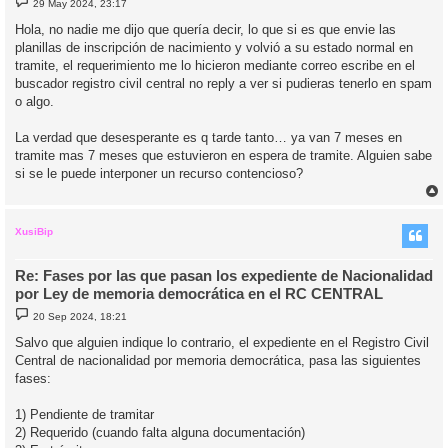
29 May 2024, 23:17
e
n
Hola, no nadie me dijo que quería decir, lo que si es que envie las
s
planillas de inscripción de nacimiento y volvió a su estado normal en
a
j
tramite, el requerimiento me lo hicieron mediante correo escribe en el
e
buscador registro civil central no reply a ver si pudieras tenerlo en spam
o algo.
La verdad que desesperante es q tarde tanto… ya van 7 meses en
tramite mas 7 meses que estuvieron en espera de tramite. Alguien sabe
si se le puede interponer un recurso contencioso?
r
r
i
XusiBip
Re: Fases por las que pasan los expediente de Nacionalidad
por Ley de memoria democrática en el RC CENTRAL
M
20 Sep 2024, 18:21
e
n
Salvo que alguien indique lo contrario, el expediente en el Registro Civil
s
Central de nacionalidad por memoria democrática, pasa las siguientes
a
j
fases:
e
1) Pendiente de tramitar
2) Requerido (cuando falta alguna documentación)