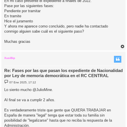
En mi caso presente el expediente a finales de 2022.
e
Pase por las siguientes fases:
Pendiente por tramitar
En tramite
Hice el juramento
Y ahora me aparece como concluido, pero nadie ha contactado
conmigo alguien sabe cuál es el siguiente paso?
Muchas gracias
r
r
i
XusiBip
Re: Fases por las que pasan los expediente de Nacionalidad
por Ley de memoria democrática en el RC CENTRAL
M
07 Ene 2025, 17:12
e
n
Lo siento mucho @JulioMine.
s
a
j
Al final se va a cumplir 2 años.
e
Es verdaderamente triste que gente que QUIERA TRABAJAR en
España de manera "legal" tenga que estar toda su familia sin
posibilidad de "legalizarse" hasta que no reciba la respuesta de la
Administración.