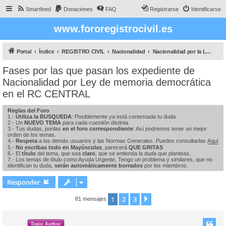
Smartfeed
Donaciones
FAQ
Registrarse
Identificarse
www.fororegistrocivil.es
Portal
Índice
REGISTRO CIVIL
Nacionalidad
Nacionalidad por la Ley de Memoria DEMOCRÁTICA
Fases por las que pasan los expediente de
Nacionalidad por Ley de memoria democrática
en el RC CENTRAL
Reglas del Foro
1.-
Utiliza la BUSQUEDA
: Posiblemente ya está contestada tu duda
2.- Un
NUEVO TEMA
para cada cuestión distinta
3.- Tus dudas, ponlas
en el foro correspondiente
: Así podremos tener un mejor
orden de los temas.
4.-
Respeta
a los demás usuarios y las Normas Generales. Puedes consultarlas
Aquí
5.-
No escribas todo en Mayúsculas
, parecerá
QUE GRITAS
6.- El
título
del tema, que sea
claro
, que se entienda la duda que planteas,
7.- Los temas de título como Ayuda Urgente, Tengo un problema y similares, que no
identifican tu duda,
serán automáticamente borrados
por los miembros.
Responder
1
2
3
Siguiente
81 mensajes
Topic Author