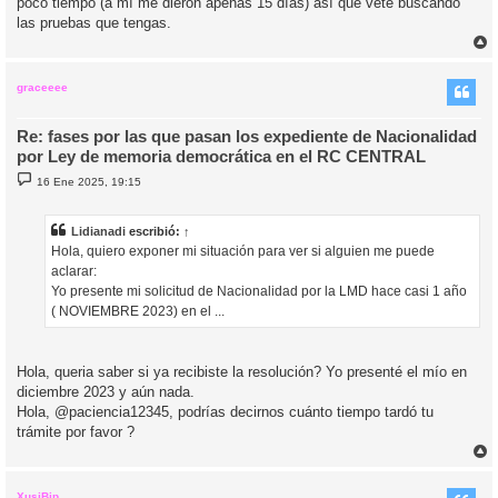
poco tiempo (a mí me dieron apenas 15 días) así que vete buscando
las pruebas que tengas.
r
r
i
graceeee
Re: fases por las que pasan los expediente de Nacionalidad
por Ley de memoria democrática en el RC CENTRAL
M
16 Ene 2025, 19:15
e
n
s
a
Lidianadi
escribió:
↑
j
Hola, quiero exponer mi situación para ver si alguien me puede
e
aclarar:
Yo presente mi solicitud de Nacionalidad por la LMD hace casi 1 año
( NOVIEMBRE 2023) en el ...
Hola, queria saber si ya recibiste la resolución? Yo presenté el mío en
diciembre 2023 y aún nada.
Hola, @paciencia12345, podrías decirnos cuánto tiempo tardó tu
trámite por favor ?
r
r
i
XusiBip