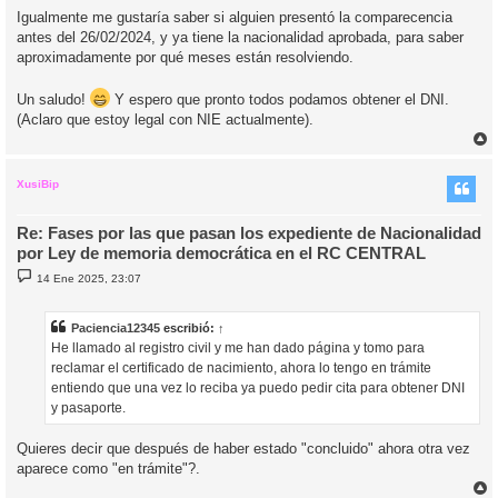
Igualmente me gustaría saber si alguien presentó la comparecencia
antes del 26/02/2024, y ya tiene la nacionalidad aprobada, para saber
aproximadamente por qué meses están resolviendo.
Un saludo!
Y espero que pronto todos podamos obtener el DNI.
(Aclaro que estoy legal con NIE actualmente).
r
r
i
XusiBip
Re: Fases por las que pasan los expediente de Nacionalidad
por Ley de memoria democrática en el RC CENTRAL
M
14 Ene 2025, 23:07
e
n
s
a
Paciencia12345
escribió:
↑
j
He llamado al registro civil y me han dado página y tomo para
e
reclamar el certificado de nacimiento, ahora lo tengo en trámite
entiendo que una vez lo reciba ya puedo pedir cita para obtener DNI
y pasaporte.
Quieres decir que después de haber estado "concluido" ahora otra vez
aparece como "en trámite"?.