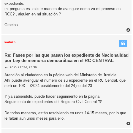
expediente.
mi pregunta es: existe manera de averiguar como va mi proceso en
RCC? , alguien en mi situación ?
Gracias
r
r
i
kárbiko
Re: Fases por las que pasan los expediente de Nacionalidad
por Ley de memoria democrática en el RC CENTRAL
M
20 Oct 2024, 23:36
e
n
Atención al ciudadano en la página web del Ministerio de Justicia.
s
Ahí puede averiguar el número de su expediente en el RC Central, que
a
j
será un 10X-.../2024 posiblemente del 24,no del 23.
e
Y ya sabiéndolo, puede hacer seguimiento en la página:
Seguimiento de expedientes del Registro Civil Central
De todas maneras, están resolviendo en unos 14-15 meses, por lo que
le faltan aún unos meses para ello.
r
r