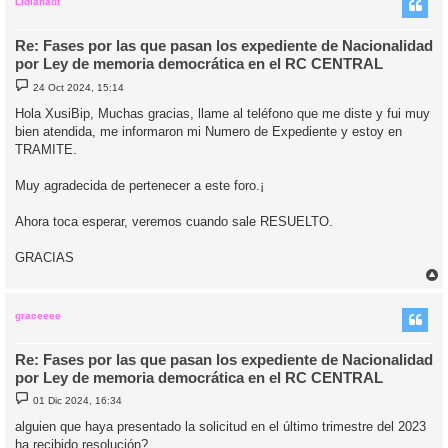
i
Lidianadi
Re: Fases por las que pasan los expediente de Nacionalidad
por Ley de memoria democrática en el RC CENTRAL
M
24 Oct 2024, 15:14
e
n
Hola XusiBip, Muchas gracias, llame al teléfono que me diste y fui muy
s
bien atendida, me informaron mi Numero de Expediente y estoy en
a
j
TRAMITE.
e
Muy agradecida de pertenecer a este foro.¡
Ahora toca esperar, veremos cuando sale RESUELTO.
GRACIAS
r
r
i
graceeee
Re: Fases por las que pasan los expediente de Nacionalidad
por Ley de memoria democrática en el RC CENTRAL
M
01 Dic 2024, 16:34
e
n
alguien que haya presentado la solicitud en el último trimestre del 2023
s
ha recibido resolución?
a