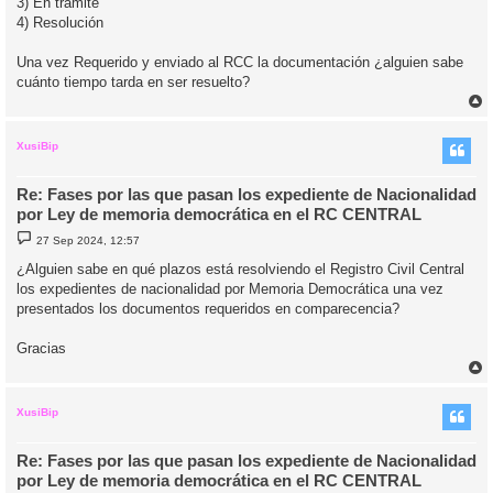
3) En trámite
4) Resolución
Una vez Requerido y enviado al RCC la documentación ¿alguien sabe
cuánto tiempo tarda en ser resuelto?
r
r
i
XusiBip
Re: Fases por las que pasan los expediente de Nacionalidad
por Ley de memoria democrática en el RC CENTRAL
M
27 Sep 2024, 12:57
e
n
¿Alguien sabe en qué plazos está resolviendo el Registro Civil Central
s
los expedientes de nacionalidad por Memoria Democrática una vez
a
j
presentados los documentos requeridos en comparecencia?
e
Gracias
r
r
i
XusiBip
Re: Fases por las que pasan los expediente de Nacionalidad
por Ley de memoria democrática en el RC CENTRAL