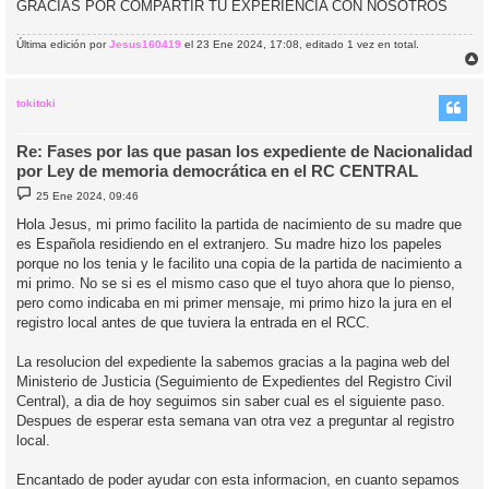
GRACIAS POR COMPARTIR TU EXPERIENCIA CON NOSOTROS
Última edición por
Jesus160419
el 23 Ene 2024, 17:08, editado 1 vez en total.
r
r
i
tokitoki
Re: Fases por las que pasan los expediente de Nacionalidad
por Ley de memoria democrática en el RC CENTRAL
M
25 Ene 2024, 09:46
e
n
Hola Jesus, mi primo facilito la partida de nacimiento de su madre que
s
es Española residiendo en el extranjero. Su madre hizo los papeles
a
j
porque no los tenia y le facilito una copia de la partida de nacimiento a
e
mi primo. No se si es el mismo caso que el tuyo ahora que lo pienso,
pero como indicaba en mi primer mensaje, mi primo hizo la jura en el
registro local antes de que tuviera la entrada en el RCC.
La resolucion del expediente la sabemos gracias a la pagina web del
Ministerio de Justicia (Seguimiento de Expedientes del Registro Civil
Central), a dia de hoy seguimos sin saber cual es el siguiente paso.
Despues de esperar esta semana van otra vez a preguntar al registro
local.
Encantado de poder ayudar con esta informacion, en cuanto sepamos