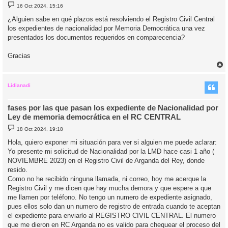
M
16 Oct 2024, 15:16
e
n
¿Alguien sabe en qué plazos está resolviendo el Registro Civil Central
s
los expedientes de nacionalidad por Memoria Democrática una vez
a
j
presentados los documentos requeridos en comparecencia?
e
Gracias
r
r
i
Lidianadi
fases por las que pasan los expediente de Nacionalidad por
Ley de memoria democrática en el RC CENTRAL
M
18 Oct 2024, 19:18
e
n
Hola, quiero exponer mi situación para ver si alguien me puede aclarar:
s
Yo presente mi solicitud de Nacionalidad por la LMD hace casi 1 año (
a
j
NOVIEMBRE 2023) en el Registro Civil de Arganda del Rey, donde
e
resido.
Como no he recibido ninguna llamada, ni correo, hoy me acerque la
Registro Civil y me dicen que hay mucha demora y que espere a que
me llamen por teléfono. No tengo un numero de expediente asignado,
pues ellos solo dan un numero de registro de entrada cuando te aceptan
el expediente para enviarlo al REGISTRO CIVIL CENTRAL. El numero
que me dieron en RC Arganda no es valido para chequear el proceso del