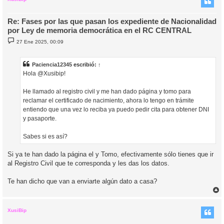
Re: Fases por las que pasan los expediente de Nacionalidad
por Ley de memoria democrática en el RC CENTRAL
M
27 Ene 2025, 00:09
e
n
s
a
Paciencia12345
escribió:
↑
j
Hola @Xusibip!
e
He llamado al registro civil y me han dado página y tomo para
reclamar el certificado de nacimiento, ahora lo tengo en trámite
entiendo que una vez lo reciba ya puedo pedir cita para obtener DNI
y pasaporte.
Sabes si es así?
Si ya te han dado la página el y Tomo, efectivamente sólo tienes que ir
al Registro Civil que te corresponda y les das los datos.
Te han dicho que van a enviarte algún dato a casa?
r
r
i
XusiBip