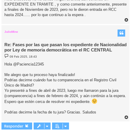
EXPEDIENTE EN TRAMITE , y como comente anteriormente, presente
a finales de Noviembre de 2023, pero no le dieron entrada en RCC
hasta 2024...... por lo que continuo a la espera .
r
r
i
JulioMine
Re: Fases por las que pasan los expediente de Nacionalidad
por Ley de memoria democrática en el RC CENTRAL
M
09 Feb 2025, 18:43
e
n
Hola @Paciencia12345
s
a
j
Me alegro que tu proceso haya finalizado!
e
Podrías decirme cuándo fue tu comparecencia en el Registro Civil
Único de Madrid?
Yo presenté a fines de abril de 2023, luego me llamaron para la jura
(comparecencia) a fines de febrero de 2024, y aún continúo a la espera.
Espero que estén cerca de resolver mi expediente.
Podrías decirme la fecha de tu jura? Gracias. Saludos
r
r
Responder
i