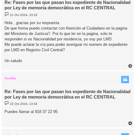
Re: Fases por las que pasan los expediente de Nacionalidad
por Ley de memoria democrática en el RC CENTRAL
M
21 Oct 2024, 23:33
e
n
Hola , gracias por su respuesta.
s
De que forma puedo contactar con Atención al Ciudadano en la pagina
a
j
del Ministerio de Justicia?. Por lo que leí en la pagina, solo te
e
responden si es Nacionalidad por residencia, yo soy por LMD.
Me puede aclarar la vía para poder averiguar mi numero de expediente
por LMD en Registro Civil Central?
Un saludo
r
r
i
XusiBip
Re: Fases por las que pasan los expediente de Nacionalidad
por Ley de memoria democrática en el RC CENTRAL
M
22 Oct 2024, 13:34
e
n
Puedes llamar al 918 37 22 95.
s
a
j
e
r
r