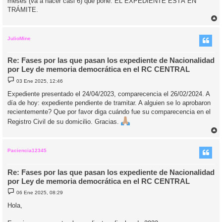
meses (va a hacer casi 6) que pone: EL EXPEDIENTE ESTÁ EN
TRÁMITE.
r
r
i
JulioMine
Re: Fases por las que pasan los expediente de Nacionalidad
por Ley de memoria democrática en el RC CENTRAL
M
03 Ene 2025, 12:46
e
n
Expediente presentado el 24/04/2023, comparecencia el 26/02/2024. A
s
día de hoy: expediente pendiente de tramitar. A alguien se lo aprobaron
a
j
recientemente? Que por favor diga cuándo fue su comparecencia en el
e
Registro Civil de su domicilio. Gracias.
r
r
i
Paciencia12345
Re: Fases por las que pasan los expediente de Nacionalidad
por Ley de memoria democrática en el RC CENTRAL
M
06 Ene 2025, 08:29
e
n
Hola,
s
a
j