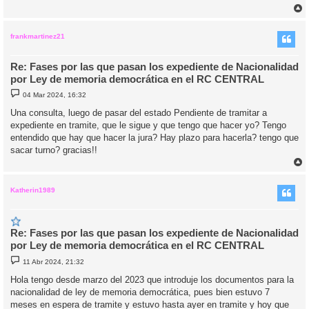
r
r
i
frankmartinez21
Re: Fases por las que pasan los expediente de Nacionalidad
por Ley de memoria democrática en el RC CENTRAL
M
04 Mar 2024, 16:32
e
n
Una consulta, luego de pasar del estado Pendiente de tramitar a
s
expediente en tramite, que le sigue y que tengo que hacer yo? Tengo
a
j
entendido que hay que hacer la jura? Hay plazo para hacerla? tengo que
e
sacar turno? gracias!!
r
r
i
Katherin1989
Re: Fases por las que pasan los expediente de Nacionalidad
por Ley de memoria democrática en el RC CENTRAL
M
11 Abr 2024, 21:32
e
n
Hola tengo desde marzo del 2023 que introduje los documentos para la
s
nacionalidad de ley de memoria democrática, pues bien estuvo 7
a
j
meses en espera de tramite y estuvo hasta ayer en tramite y hoy que
e