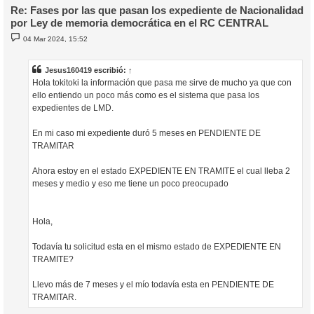
Re: Fases por las que pasan los expediente de Nacionalidad
por Ley de memoria democrática en el RC CENTRAL
M
04 Mar 2024, 15:52
e
n
s
a
Jesus160419
escribió:
↑
j
Hola tokitoki la información que pasa me sirve de mucho ya que con
e
ello entiendo un poco más como es el sistema que pasa los
expedientes de LMD.
En mi caso mi expediente duró 5 meses en PENDIENTE DE
TRAMITAR
Ahora estoy en el estado EXPEDIENTE EN TRAMITE el cual lleba 2
meses y medio y eso me tiene un poco preocupado
Hola,
Todavía tu solicitud esta en el mismo estado de EXPEDIENTE EN
TRAMITE?
Llevo más de 7 meses y el mío todavía esta en PENDIENTE DE
TRAMITAR.