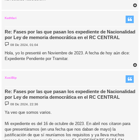
j
e
r
r
i
Kathfari
Re: Fases por las que pasan los expediente de Nacionalidad
por Ley de memoria democrática en el RC CENTRAL
M
08 Dic 2024, 01:04
e
n
Hola, yo lo presenté en Noviembre de 2023. A fecha de hoy aún dice:
s
Expediente Pendiente por Tramitar.
a
j
e
r
r
i
XusiBip
Re: Fases por las que pasan los expediente de Nacionalidad
por Ley de memoria democrática en el RC CENTRAL
M
08 Dic 2024, 22:36
e
n
Ya veo que somos varios.
s
a
j
Mi expediente es del 16 de octubre de 2023. En abril nos citaron para
e
que presentáramos (en una fecha que nos daban de mayo) la
justificación de que sí reuníamos los requisitos y ya lleva muchos