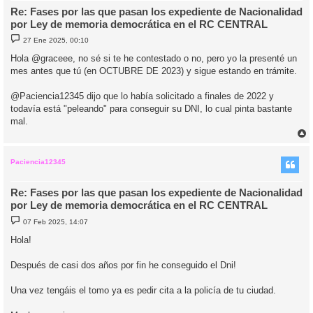
Re: Fases por las que pasan los expediente de Nacionalidad
por Ley de memoria democrática en el RC CENTRAL
M
27 Ene 2025, 00:10
e
n
Hola @graceee, no sé si te he contestado o no, pero yo la presenté un
s
mes antes que tú (en OCTUBRE DE 2023) y sigue estando en trámite.
a
j
e
@Paciencia12345 dijo que lo había solicitado a finales de 2022 y
todavía está "peleando" para conseguir su DNI, lo cual pinta bastante
mal.
r
r
i
Paciencia12345
Re: Fases por las que pasan los expediente de Nacionalidad
por Ley de memoria democrática en el RC CENTRAL
M
07 Feb 2025, 14:07
e
n
Hola!
s
a
j
Después de casi dos años por fin he conseguido el Dni!
e
Una vez tengáis el tomo ya es pedir cita a la policía de tu ciudad.