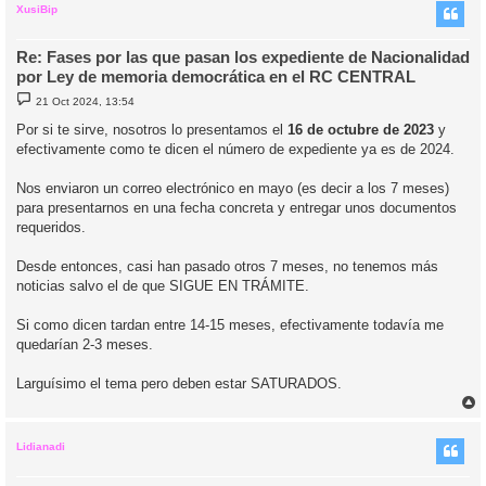
i
XusiBip
Re: Fases por las que pasan los expediente de Nacionalidad
por Ley de memoria democrática en el RC CENTRAL
M
21 Oct 2024, 13:54
e
n
Por si te sirve, nosotros lo presentamos el
16 de octubre de 2023
y
s
efectivamente como te dicen el número de expediente ya es de 2024.
a
j
e
Nos enviaron un correo electrónico en mayo (es decir a los 7 meses)
para presentarnos en una fecha concreta y entregar unos documentos
requeridos.
Desde entonces, casi han pasado otros 7 meses, no tenemos más
noticias salvo el de que SIGUE EN TRÁMITE.
Si como dicen tardan entre 14-15 meses, efectivamente todavía me
quedarían 2-3 meses.
Larguísimo el tema pero deben estar SATURADOS.
r
r
i
Lidianadi