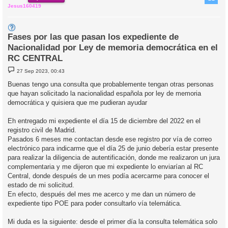
Jesus160419
Fases por las que pasan los expediente de
Nacionalidad por Ley de memoria democrática en el
RC CENTRAL
M
27 Sep 2023, 00:43
e
n
Buenas tengo una consulta que probablemente tengan otras personas
s
que hayan solicitado la nacionalidad española por ley de memoria
a
j
democrática y quisiera que me pudieran ayudar
e
Eh entregado mi expediente el día 15 de diciembre del 2022 en el
registro civil de Madrid.
Pasados 6 meses me contactan desde ese registro por vía de correo
electrónico para indicarme que el día 25 de junio debería estar presente
para realizar la diligencia de autentificación, donde me realizaron un jura
complementaria y me dijeron que mi expediente lo enviarían al RC
Central, donde después de un mes podía acercarme para conocer el
estado de mi solicitud.
En efecto, después del mes me acerco y me dan un número de
expediente tipo POE para poder consultarlo vía telemática.
Mi duda es la siguiente: desde el primer día la consulta telemática solo