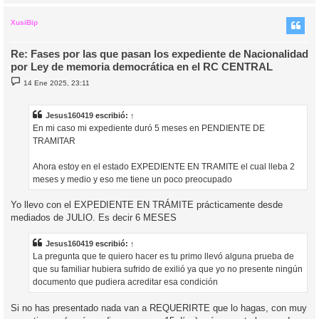
r
r
i
XusiBip
Re: Fases por las que pasan los expediente de Nacionalidad
por Ley de memoria democrática en el RC CENTRAL
M
14 Ene 2025, 23:11
e
n
s
a
Jesus160419
escribió:
↑
j
En mi caso mi expediente duró 5 meses en PENDIENTE DE
e
TRAMITAR
Ahora estoy en el estado EXPEDIENTE EN TRAMITE el cual lleba 2
meses y medio y eso me tiene un poco preocupado
Yo llevo con el EXPEDIENTE EN TRÁMITE prácticamente desde
mediados de JULIO. Es decir 6 MESES
Jesus160419
escribió:
↑
La pregunta que te quiero hacer es tu primo llevó alguna prueba de
que su familiar hubiera sufrido de exilió ya que yo no presente ningún
documento que pudiera acreditar esa condición
Si no has presentado nada van a REQUERIRTE que lo hagas, con muy