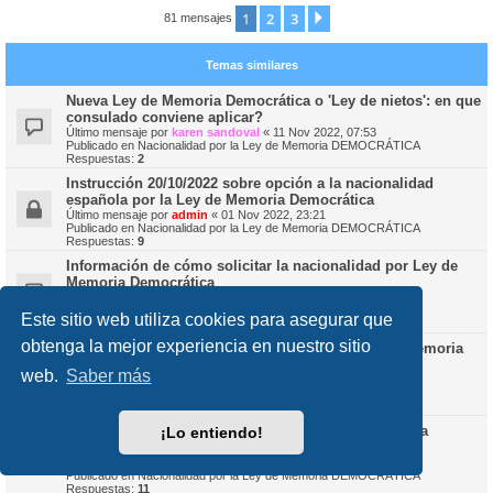
1
2
3
Siguiente
81 mensajes
Temas similares
Nueva Ley de Memoria Democrática o 'Ley de nietos': en que
consulado conviene aplicar?
Último mensaje por
karen sandoval
«
11 Nov 2022, 07:53
Publicado en
Nacionalidad por la Ley de Memoria DEMOCRÁTICA
Respuestas:
2
Instrucción 20/10/2022 sobre opción a la nacionalidad
española por la Ley de Memoria Democrática
Último mensaje por
admin
«
01 Nov 2022, 23:21
Publicado en
Nacionalidad por la Ley de Memoria DEMOCRÁTICA
Respuestas:
9
Información de cómo solicitar la nacionalidad por Ley de
Memoria Democrática
Último mensaje por
Rodolfo IV
«
28 Oct 2022, 20:04
Publicado en
Nacionalidad por la Ley de Memoria DEMOCRÁTICA
Este sitio web utiliza cookies para asegurar que
Respuestas:
4
obtenga la mejor experiencia en nuestro sitio
Dudas sobre la solicitud de nacionalidad (Ley de Memoria
Democrática)
web.
Saber más
Último mensaje por
festefaniav
«
29 Oct 2022, 21:44
Publicado en
Nacionalidad por la Ley de Memoria DEMOCRÁTICA
Respuestas:
5
Ley de Memoria Democratica - Padre que recuperó la
¡Lo entiendo!
nacionalidad
Último mensaje por
Rodolfo IV
«
09 Nov 2022, 21:20
Publicado en
Nacionalidad por la Ley de Memoria DEMOCRÁTICA
Respuestas:
11