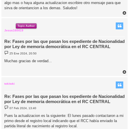
algo mas o haya alguna actualizacion escribire otro mensaje para que
sirva de orientancion a los demas. Saludos!
r
r
i
Topic Author
Jesus160419
Re: Fases por las que pasan los expediente de Nacionalidad
por Ley de memoria democrática en el RC CENTRAL
M
25 Ene 2024, 20:50
e
n
Muchas gracias de verdad...
s
a
j
e
r
r
i
tokitoki
Re: Fases por las que pasan los expediente de Nacionalidad
por Ley de memoria democrática en el RC CENTRAL
M
07 Feb 2024, 13:40
e
n
Pues la actualizacion es la siguiente: El lunes pasado contactaron a mi
s
primo desde el registro local indicando que el RCC había enviado la
a
j
partida literal de nacimiento al registro local.
e