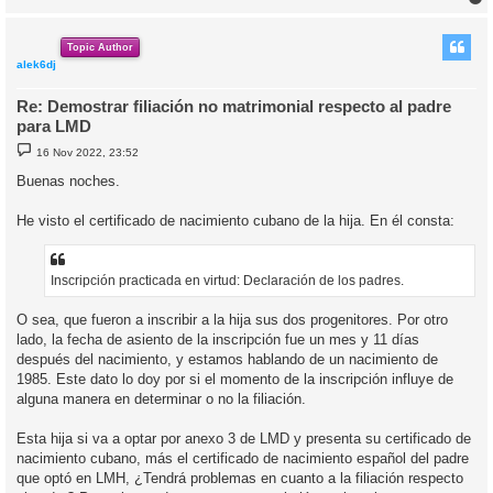
r
r
i
Topic Author
alek6dj
Re: Demostrar filiación no matrimonial respecto al padre
para LMD
M
16 Nov 2022, 23:52
e
n
Buenas noches.
s
a
j
He visto el certificado de nacimiento cubano de la hija. En él consta:
e
Inscripción practicada en virtud: Declaración de los padres.
O sea, que fueron a inscribir a la hija sus dos progenitores. Por otro
lado, la fecha de asiento de la inscripción fue un mes y 11 días
después del nacimiento, y estamos hablando de un nacimiento de
1985. Este dato lo doy por si el momento de la inscripción influye de
alguna manera en determinar o no la filiación.
Esta hija si va a optar por anexo 3 de LMD y presenta su certificado de
nacimiento cubano, más el certificado de nacimiento español del padre
que optó en LMH, ¿Tendrá problemas en cuanto a la filiación respecto