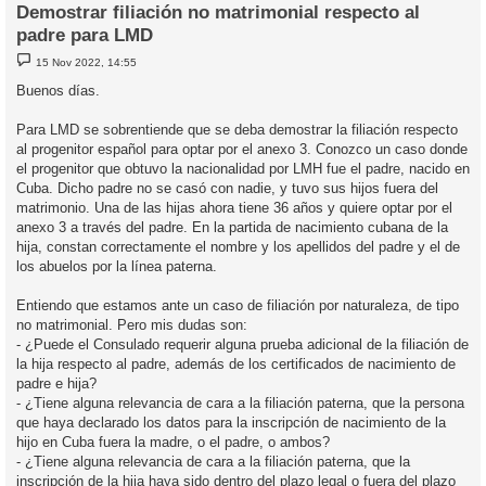
Demostrar filiación no matrimonial respecto al
padre para LMD
M
15 Nov 2022, 14:55
e
n
Buenos días.
s
a
j
Para LMD se sobrentiende que se deba demostrar la filiación respecto
e
al progenitor español para optar por el anexo 3. Conozco un caso donde
el progenitor que obtuvo la nacionalidad por LMH fue el padre, nacido en
Cuba. Dicho padre no se casó con nadie, y tuvo sus hijos fuera del
matrimonio. Una de las hijas ahora tiene 36 años y quiere optar por el
anexo 3 a través del padre. En la partida de nacimiento cubana de la
hija, constan correctamente el nombre y los apellidos del padre y el de
los abuelos por la línea paterna.
Entiendo que estamos ante un caso de filiación por naturaleza, de tipo
no matrimonial. Pero mis dudas son:
- ¿Puede el Consulado requerir alguna prueba adicional de la filiación de
la hija respecto al padre, además de los certificados de nacimiento de
padre e hija?
- ¿Tiene alguna relevancia de cara a la filiación paterna, que la persona
que haya declarado los datos para la inscripción de nacimiento de la
hijo en Cuba fuera la madre, o el padre, o ambos?
- ¿Tiene alguna relevancia de cara a la filiación paterna, que la
inscripción de la hija haya sido dentro del plazo legal o fuera del plazo