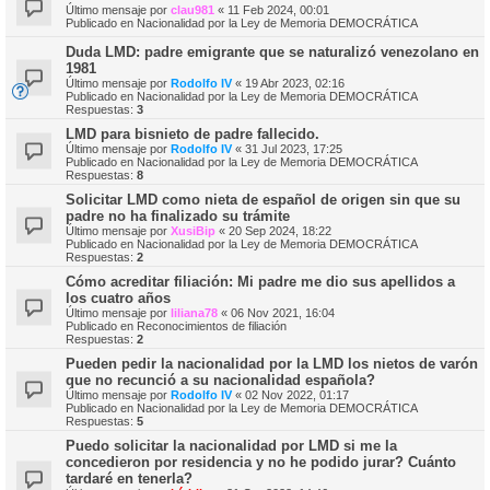
Último mensaje por
clau981
«
11 Feb 2024, 00:01
Publicado en
Nacionalidad por la Ley de Memoria DEMOCRÁTICA
Duda LMD: padre emigrante que se naturalizó venezolano en
1981
Último mensaje por
Rodolfo IV
«
19 Abr 2023, 02:16
Publicado en
Nacionalidad por la Ley de Memoria DEMOCRÁTICA
Respuestas:
3
LMD para bisnieto de padre fallecido.
Último mensaje por
Rodolfo IV
«
31 Jul 2023, 17:25
Publicado en
Nacionalidad por la Ley de Memoria DEMOCRÁTICA
Respuestas:
8
Solicitar LMD como nieta de español de origen sin que su
padre no ha finalizado su trámite
Último mensaje por
XusiBip
«
20 Sep 2024, 18:22
Publicado en
Nacionalidad por la Ley de Memoria DEMOCRÁTICA
Respuestas:
2
Cómo acreditar filiación: Mi padre me dio sus apellidos a
los cuatro años
Último mensaje por
liliana78
«
06 Nov 2021, 16:04
Publicado en
Reconocimientos de filiación
Respuestas:
2
Pueden pedir la nacionalidad por la LMD los nietos de varón
que no recunció a su nacionalidad española?
Último mensaje por
Rodolfo IV
«
02 Nov 2022, 01:17
Publicado en
Nacionalidad por la Ley de Memoria DEMOCRÁTICA
Respuestas:
5
Puedo solicitar la nacionalidad por LMD si me la
concedieron por residencia y no he podido jurar? Cuánto
tardaré en tenerla?