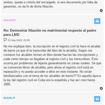
ambos, queda a criterio del encargado, si ese documento por falta de
garantías, no da fe de dicha filiación.
r
r
i
diana2018
Re: Demostrar filiación no matrimonial respecto al padre
para LMD
M
13 Sep 2023, 23:50
e
n
No me explique bien, la inscripción en el registro civil la hace el alcalde
s
de barrio ya que él la transcribe del libro de la alcaldia. Según me
a
j
contaron los alcaldes tenían un libro donde hacían las inscripciones y
e
cada cierto tiempo se llegaban al registro civil y las transcribian. Esto
ocurría por problemas de lejanía generalmente en zonas rurales. Sé que
se conservan libros de alcaldia, pero ahora el registro civil está en
reparación y no puedo acceder a ellos en este instante. No están
familiarizados con el tema de los alcaldes de barrio?? En aquella época
la ley del registro civil en Cuba era la española y fue así creo hasta
1985.
r
r
i
Rodolfo IV