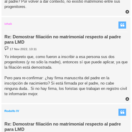
al padre? Por volver a dar contexto, no existió matrimonio entre sus
progenitores.
r
r
i
izhak
Re: Demostrar filiación no matrimonial respecto al padre
para LMD
M
17 Nov 2022, 13:11
e
n
Yo interpreto que, como fueron a inscribir a esa persona sus dos
s
progenitores (y no sólo la madre), entonces sí que puede aplicar, ya que
a
j
la filiación está demostrada.
e
Pero para re-confirmar: ¿hay firma manuscrita del padre en la
inscripción de nacimiento? Si está firmada por el padre, no cabe
ninguna duda.. Si no hay firma, los foristas que trabajan en registro civil
te informarán mejor.
r
r
i
Rodolfo IV
Re: Demostrar filiación no matrimonial respecto al padre
para LMD