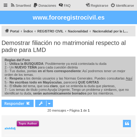
Smartfeed
Donaciones
FAQ
Registrarse
Identificarse
www.fororegistrocivil.es
Portal
Índice
REGISTRO CIVIL
Nacionalidad
Nacionalidad por la Ley de Memoria DEMOCRÁTICA
Demostrar filiación no matrimonial respecto al
padre para LMD
Reglas del Foro
1.-
Utiliza la BUSQUEDA
: Posiblemente ya está contestada tu duda
2.- Un
NUEVO TEMA
para cada cuestión distinta
3.- Tus dudas, ponlas
en el foro correspondiente
: Así podremos tener un mejor
orden de los temas.
4.-
Respeta
a los demás usuarios y las Normas Generales. Puedes consultarlas
Aquí
5.-
No escribas todo en Mayúsculas
, parecerá
QUE GRITAS
6.- El
título
del tema, que sea
claro
, que se entienda la duda que planteas,
7.- Los temas de título como Ayuda Urgente, Tengo un problema y similares, que no
identifican tu duda,
serán automáticamente borrados
por los miembros.
Responder
20 mensajes • Página
1
de
1
Topic Author
alek6dj