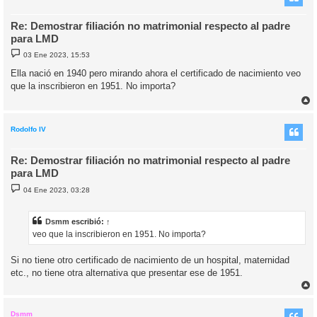
Re: Demostrar filiación no matrimonial respecto al padre
para LMD
M
03 Ene 2023, 15:53
e
n
Ella nació en 1940 pero mirando ahora el certificado de nacimiento veo
s
que la inscribieron en 1951. No importa?
a
j
e
r
r
i
Rodolfo IV
Re: Demostrar filiación no matrimonial respecto al padre
para LMD
M
04 Ene 2023, 03:28
e
n
s
a
Dsmm
escribió:
↑
j
veo que la inscribieron en 1951. No importa?
e
Si no tiene otro certificado de nacimiento de un hospital, maternidad
etc., no tiene otra alternativa que presentar ese de 1951.
r
r
i
Dsmm