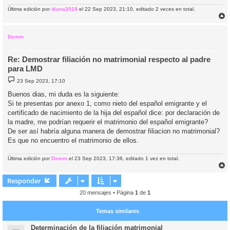
Última edición por
diana2018
el 22 Sep 2023, 21:10, editado 2 veces en total.
r
r
i
Dsmm
Re: Demostrar filiación no matrimonial respecto al padre
para LMD
M
23 Sep 2023, 17:10
e
n
Buenos dias, mi duda es la siguiente:
s
Si te presentas por anexo 1, como nieto del español emigrante y el
a
j
certificado de nacimiento de la hija del español dice: por declaración de
e
la madre, me podrían requerir el matrimonio del español emigrante?
De ser así habría alguna manera de demostrar filiacion no matrimonial?
Es que no encuentro el matrimonio de ellos.
Última edición por
Dsmm
el 23 Sep 2023, 17:36, editado 1 vez en total.
r
r
Responder
i
20 mensajes • Página
1
de
1
Temas similares
Determinación de la filiación matrimonial