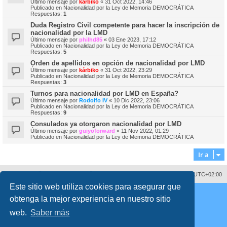
Último mensaje por
kárbiko
«
31 Oct 2022, 14:46
Publicado en
Nacionalidad por la Ley de Memoria DEMOCRÁTICA
Respuestas:
1
Duda Registro Civil competente para hacer la inscripción de
nacionalidad por la LMD
Último mensaje por
philhd85
«
03 Ene 2023, 17:12
Publicado en
Nacionalidad por la Ley de Memoria DEMOCRÁTICA
Respuestas:
5
Orden de apellidos en opción de nacionalidad por LMD
Último mensaje por
kárbiko
«
31 Oct 2022, 23:29
Publicado en
Nacionalidad por la Ley de Memoria DEMOCRÁTICA
Respuestas:
3
Turnos para nacionalidad por LMD en España?
Último mensaje por
Rodolfo IV
«
10 Dic 2022, 23:06
Publicado en
Nacionalidad por la Ley de Memoria DEMOCRÁTICA
Respuestas:
9
Consulados ya otorgaron nacionalidad por LMD
Último mensaje por
guiyoforward
«
11 Nov 2022, 01:29
Publicado en
Nacionalidad por la Ley de Memoria DEMOCRÁTICA
Ir a
Sobre nosotros
Borrar cookies
Todos los horarios son
UTC+02:00
Este sitio web utiliza cookies para asegurar que
Copyright © 2008 - 2026 www.fororegistrocivil.es Todos los derechos reservados.
obtenga la mejor experiencia en nuestro sitio
Desarrollado por
phpBB
® Forum Software © phpBB Limited
Traducción al español por
phpBB España
web.
Saber más
Style
proflat
por ©
Mazeltof
2017
Privacidad
|
Condiciones