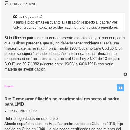
M
17 Nov 2022, 18:09
e
n
s
a
alek6dj
escribió:
↑
j
¿Tendrá problemas en cuanto a la filiación respecto al padre? Por
e
volver a dar contexto, no existió matrimonio entre sus progenitores.
Si la filiación paterna esta correctamente establecida y al parecer por lo
que tu dices parecería que si, no debería tener problemas, seria una
filiación paterna no matrimonial, hasta 1988 Cuba no tuvo Código Civil
propio, se siguió "usando" el español hasta esa fecha, ahora si me
preguntas si se "aplicaba" a rajatabla el C.c. Ley 51/82 de 13 de julio
B.O.E. de 30-7-1982 (vigente entre 19/08/ a 6/01/1991) eso seria
materia de investigación.
r
r
i
Dsmm
Re: Demostrar filiación no matrimonial respecto al padre
para LMD
M
02 Ene 2023, 16:27
e
n
Hola, tengo dudas en este caso:
s
Abuelo español nacido en España, padre nacido en Cuba en 1916, hija
a
j
nacida en Cuba en 1940. La hija posee certificados de nacimiento del