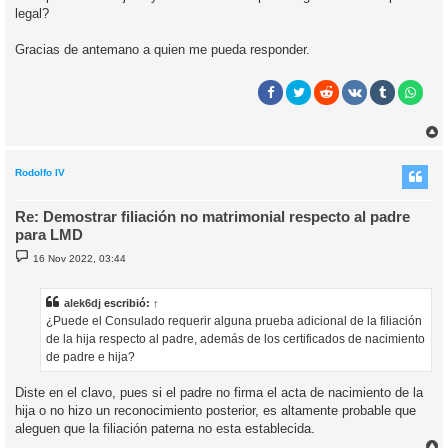
legal?
Gracias de antemano a quien me pueda responder.
r
r
i
Rodolfo IV
Re: Demostrar filiación no matrimonial respecto al padre
para LMD
M
16 Nov 2022, 03:44
e
n
s
a
alek6dj
escribió:
↑
j
¿Puede el Consulado requerir alguna prueba adicional de la filiación
e
de la hija respecto al padre, además de los certificados de nacimiento
de padre e hija?
Diste en el clavo, pues si el padre no firma el acta de nacimiento de la
hija o no hizo un reconocimiento posterior, es altamente probable que
aleguen que la filiación paterna no esta establecida.