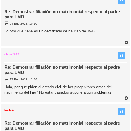
Re: Demostrar filiación no matrimonial respecto al padre
para LMD
M
04 Ene 2023, 10:10
e
n
Lo otro que tiene es un certificado de bautizo de 1942
s
a
j
e
r
r
i
diana2018
Re: Demostrar filiación no matrimonial respecto al padre
para LMD
M
17 Ene 2023, 13:29
e
n
Hola, por que piden el estado civil de los progenitores antes del
s
nacimiento del hijo? No estar casados supone algún problema?
a
j
e
r
r
i
kárbiko
Re: Demostrar filiación no matrimonial respecto al padre
para LMD