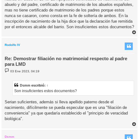
e
abuelo y del padre, certificado de matrimonio de los abuelos españoles,
mas no tiene certificado de matrimonio de los padres porque estos
nunca se casaron, como consta en la fe de soltería de ambos. En la
inscripción de nacimiento de la hija dice que la declaración fue remitida
por el entonces alcalde del barrio. Son insuficientes estos documentos?
r
r
i
Rodolfo IV
Re: Demostrar filiación no matrimonial respecto al padre
para LMD
M
03 Ene 2023, 04:19
e
n
s
a
Dsmm
escribió:
↑
j
Son insuficientes estos documentos?
e
Serian suficientes, además si lleva apellido paterno desde el
nacimiento, difícilmente se pueda especular que es una "filiación de
conveniencia" ya que quedaría establecido el "principio de veracidad
biológica".
r
r
i
Dsmm