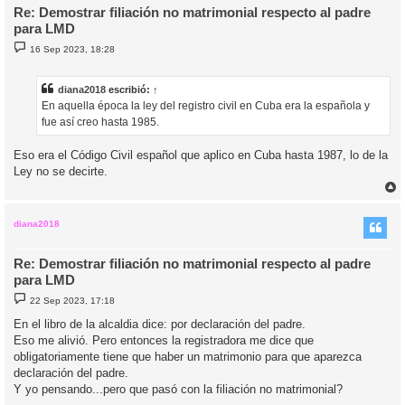
Re: Demostrar filiación no matrimonial respecto al padre
para LMD
M
16 Sep 2023, 18:28
e
n
s
a
diana2018
escribió:
↑
j
En aquella época la ley del registro civil en Cuba era la española y
e
fue así creo hasta 1985.
Eso era el Código Civil español que aplico en Cuba hasta 1987, lo de la
Ley no se decirte.
r
r
i
diana2018
Re: Demostrar filiación no matrimonial respecto al padre
para LMD
M
22 Sep 2023, 17:18
e
n
En el libro de la alcaldia dice: por declaración del padre.
s
Eso me alivió. Pero entonces la registradora me dice que
a
j
obligatoriamente tiene que haber un matrimonio para que aparezca
e
declaración del padre.
Y yo pensando...pero que pasó con la filiación no matrimonial?