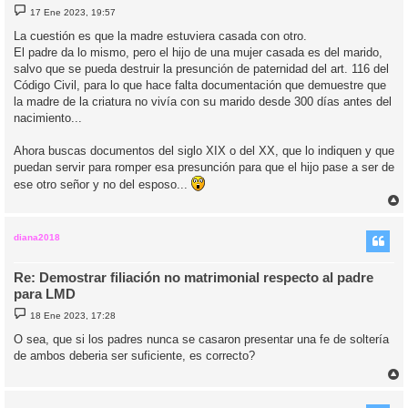
M
17 Ene 2023, 19:57
e
n
La cuestión es que la madre estuviera casada con otro.
s
El padre da lo mismo, pero el hijo de una mujer casada es del marido,
a
j
salvo que se pueda destruir la presunción de paternidad del art. 116 del
e
Código Civil, para lo que hace falta documentación que demuestre que
la madre de la criatura no vivía con su marido desde 300 días antes del
nacimiento...
Ahora buscas documentos del siglo XIX o del XX, que lo indiquen y que
puedan servir para romper esa presunción para que el hijo pase a ser de
ese otro señor y no del esposo...
r
r
i
diana2018
Re: Demostrar filiación no matrimonial respecto al padre
para LMD
M
18 Ene 2023, 17:28
e
n
O sea, que si los padres nunca se casaron presentar una fe de soltería
s
de ambos deberia ser suficiente, es correcto?
a
j
e
r
r