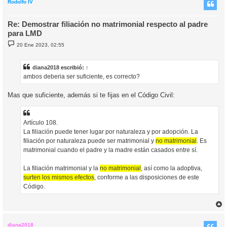
i
Rodolfo IV
Re: Demostrar filiación no matrimonial respecto al padre
para LMD
M
20 Ene 2023, 02:55
e
n
s
a
diana2018
escribió:
↑
j
ambos deberia ser suficiente, es correcto?
e
Mas que suficiente, además si te fijas en el Código Civil:
Artículo 108.
La filiación puede tener lugar por naturaleza y por adopción. La
filiación por naturaleza puede ser matrimonial y
no matrimonial
. Es
matrimonial cuando el padre y la madre están casados entre sí.
La filiación matrimonial y la
no matrimonial
, así como la adoptiva,
surten los mismos efectos
, conforme a las disposiciones de este
Código.
r
r
i
diana2018