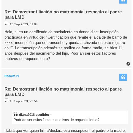
Re: Demostrar filiación no matrimonial respecto al padre
para LMD
M
13 Sep 2023, 01:04
e
n
Hola, si en un certificado de nacimiento en donde dice: inscripción
s
practicada en virtud de: "Certificación que remite el alcalde de barrio de
a
j
xxxx, inscripción que se transcribe y queda archivada en este registro
e
civil". La transcripción además se realiza de forma tardia, se hizo 11
años después del nacimiento del hijo. Podrían ser estos factores
motivos de requerimiento?
r
r
i
Rodolfo IV
Re: Demostrar filiación no matrimonial respecto al padre
para LMD
M
13 Sep 2023, 22:56
e
n
s
a
diana2018
escribió:
↑
j
Podrían ser estos factores motivos de requerimiento?
e
Habrá que ver quien firma/declara esa inscripción, el padre o la madre,