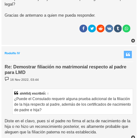
legal?
Gracias de antemano a quien me pueda responder.
r
r
i
Rodolfo IV
Re: Demostrar filiación no matrimonial respecto al padre
para LMD
M
16 Nov 2022, 03:44
e
n
s
a
alek6dj
escribió:
↑
j
¿Puede el Consulado requerir alguna prueba adicional de la filiación
e
de la hija respecto al padre, además de los certificados de nacimiento
de padre e hija?
Diste en el clavo, pues si el padre no firma el acta de nacimiento de la
hija o no hizo un reconocimiento posterior, es altamente probable que
aleguen que la filiación paterna no esta establecida.