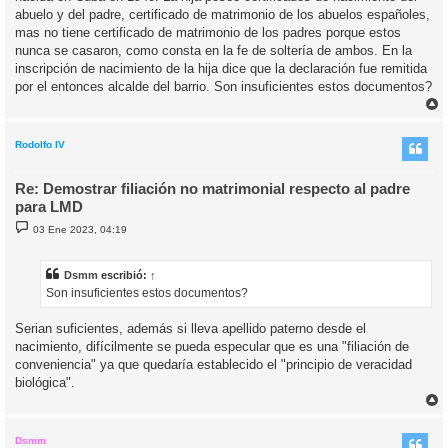
e
abuelo y del padre, certificado de matrimonio de los abuelos españoles,
mas no tiene certificado de matrimonio de los padres porque estos
nunca se casaron, como consta en la fe de soltería de ambos. En la
inscripción de nacimiento de la hija dice que la declaración fue remitida
por el entonces alcalde del barrio. Son insuficientes estos documentos?
r
r
i
Rodolfo IV
Re: Demostrar filiación no matrimonial respecto al padre
para LMD
M
03 Ene 2023, 04:19
e
n
s
a
Dsmm
escribió:
↑
j
Son insuficientes estos documentos?
e
Serian suficientes, además si lleva apellido paterno desde el
nacimiento, difícilmente se pueda especular que es una "filiación de
conveniencia" ya que quedaría establecido el "principio de veracidad
biológica".
r
r
i
Dsmm