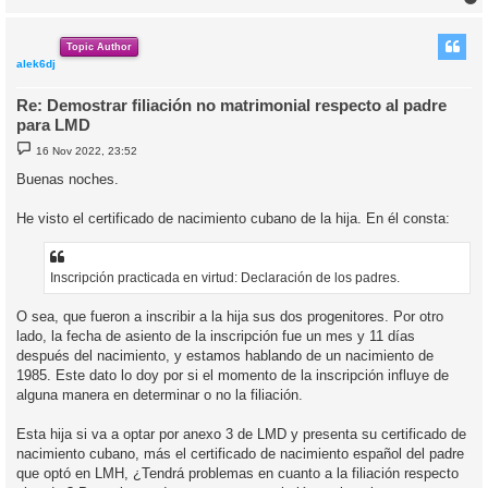
r
r
i
Topic Author
alek6dj
Re: Demostrar filiación no matrimonial respecto al padre
para LMD
M
16 Nov 2022, 23:52
e
n
Buenas noches.
s
a
j
He visto el certificado de nacimiento cubano de la hija. En él consta:
e
Inscripción practicada en virtud: Declaración de los padres.
O sea, que fueron a inscribir a la hija sus dos progenitores. Por otro
lado, la fecha de asiento de la inscripción fue un mes y 11 días
después del nacimiento, y estamos hablando de un nacimiento de
1985. Este dato lo doy por si el momento de la inscripción influye de
alguna manera en determinar o no la filiación.
Esta hija si va a optar por anexo 3 de LMD y presenta su certificado de
nacimiento cubano, más el certificado de nacimiento español del padre
que optó en LMH, ¿Tendrá problemas en cuanto a la filiación respecto