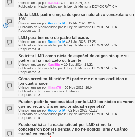
Último mensaje por
clau981
«
11 Feb 2024, 00:01
Publicado en
Nacionalidad por la Ley de Memoria DEMOCRÁTICA
Duda LMD: padre emigrante que se naturalizó venezolano en
1981
Último mensaje por
Rodolfo IV
«
19 Abr 2023, 02:16
Publicado en
Nacionalidad por la Ley de Memoria DEMOCRÁTICA
Respuestas:
3
LMD para bisnieto de padre fallecido.
Último mensaje por
Rodolfo IV
«
31 Jul 2023, 17:25
Publicado en
Nacionalidad por la Ley de Memoria DEMOCRÁTICA
Respuestas:
8
Solicitar LMD como nieta de español de origen sin que su
padre no ha finalizado su trámite
Último mensaje por
XusiBip
«
20 Sep 2024, 18:22
Publicado en
Nacionalidad por la Ley de Memoria DEMOCRÁTICA
Respuestas:
2
Cómo acreditar filiación: Mi padre me dio sus apellidos a
los cuatro años
Último mensaje por
liliana78
«
06 Nov 2021, 16:04
Publicado en
Reconocimientos de filiación
Respuestas:
2
Pueden pedir la nacionalidad por la LMD los nietos de varón
que no recunció a su nacionalidad española?
Último mensaje por
Rodolfo IV
«
02 Nov 2022, 01:17
Publicado en
Nacionalidad por la Ley de Memoria DEMOCRÁTICA
Respuestas:
5
Puedo solicitar la nacionalidad por LMD si me la
concedieron por residencia y no he podido jurar? Cuánto
tardaré en tenerla?