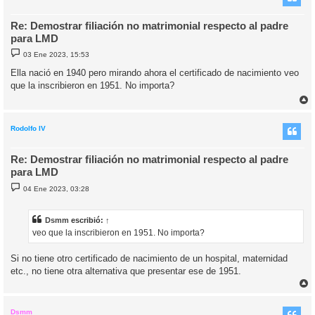
Re: Demostrar filiación no matrimonial respecto al padre
para LMD
M
03 Ene 2023, 15:53
e
n
Ella nació en 1940 pero mirando ahora el certificado de nacimiento veo
s
que la inscribieron en 1951. No importa?
a
j
e
r
r
i
Rodolfo IV
Re: Demostrar filiación no matrimonial respecto al padre
para LMD
M
04 Ene 2023, 03:28
e
n
s
a
Dsmm
escribió:
↑
j
veo que la inscribieron en 1951. No importa?
e
Si no tiene otro certificado de nacimiento de un hospital, maternidad
etc., no tiene otra alternativa que presentar ese de 1951.
r
r
i
Dsmm