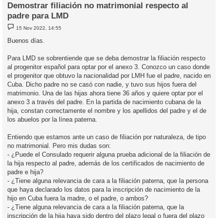
Demostrar filiación no matrimonial respecto al
padre para LMD
M
15 Nov 2022, 14:55
e
n
Buenos días.
s
a
j
Para LMD se sobrentiende que se deba demostrar la filiación respecto
e
al progenitor español para optar por el anexo 3. Conozco un caso donde
el progenitor que obtuvo la nacionalidad por LMH fue el padre, nacido en
Cuba. Dicho padre no se casó con nadie, y tuvo sus hijos fuera del
matrimonio. Una de las hijas ahora tiene 36 años y quiere optar por el
anexo 3 a través del padre. En la partida de nacimiento cubana de la
hija, constan correctamente el nombre y los apellidos del padre y el de
los abuelos por la línea paterna.
Entiendo que estamos ante un caso de filiación por naturaleza, de tipo
no matrimonial. Pero mis dudas son:
- ¿Puede el Consulado requerir alguna prueba adicional de la filiación de
la hija respecto al padre, además de los certificados de nacimiento de
padre e hija?
- ¿Tiene alguna relevancia de cara a la filiación paterna, que la persona
que haya declarado los datos para la inscripción de nacimiento de la
hijo en Cuba fuera la madre, o el padre, o ambos?
- ¿Tiene alguna relevancia de cara a la filiación paterna, que la
inscripción de la hija haya sido dentro del plazo legal o fuera del plazo