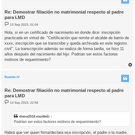
Re: Demostrar filiación no matrimonial respecto al padre
para LMD
M
13 Sep 2023, 01:04
e
n
Hola, si en un certificado de nacimiento en donde dice: inscripción
s
practicada en virtud de: "Certificación que remite el alcalde de barrio de
a
j
xxxx, inscripción que se transcribe y queda archivada en este registro
e
civil". La transcripción además se realiza de forma tardia, se hizo 11
años después del nacimiento del hijo. Podrían ser estos factores
motivos de requerimiento?
r
r
i
Rodolfo IV
Re: Demostrar filiación no matrimonial respecto al padre
para LMD
M
13 Sep 2023, 22:56
e
n
s
a
diana2018
escribió:
↑
j
Podrían ser estos factores motivos de requerimiento?
e
Habrá que ver quien firma/declara esa inscripción, el padre o la madre,