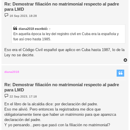
Re: Demostrar filiación no matrimonial respecto al padre
para LMD
M
16 Sep 2023, 18:28
e
n
s
a
diana2018
escribió:
↑
j
En aquella época la ley del registro civil en Cuba era la española y
e
fue así creo hasta 1985.
Eso era el Código Civil español que aplico en Cuba hasta 1987, lo de la
Ley no se decirte.
r
r
i
diana2018
Re: Demostrar filiación no matrimonial respecto al padre
para LMD
M
22 Sep 2023, 17:18
e
n
En el libro de la alcaldia dice: por declaración del padre.
s
Eso me alivió. Pero entonces la registradora me dice que
a
j
obligatoriamente tiene que haber un matrimonio para que aparezca
e
declaración del padre.
Y yo pensando...pero que pasó con la filiación no matrimonial?