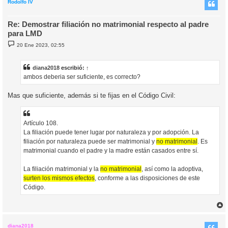
i
Rodolfo IV
Re: Demostrar filiación no matrimonial respecto al padre
para LMD
M
20 Ene 2023, 02:55
e
n
s
a
diana2018
escribió:
↑
j
ambos deberia ser suficiente, es correcto?
e
Mas que suficiente, además si te fijas en el Código Civil:
Artículo 108.
La filiación puede tener lugar por naturaleza y por adopción. La
filiación por naturaleza puede ser matrimonial y
no matrimonial
. Es
matrimonial cuando el padre y la madre están casados entre sí.
La filiación matrimonial y la
no matrimonial
, así como la adoptiva,
surten los mismos efectos
, conforme a las disposiciones de este
Código.
r
r
i
diana2018