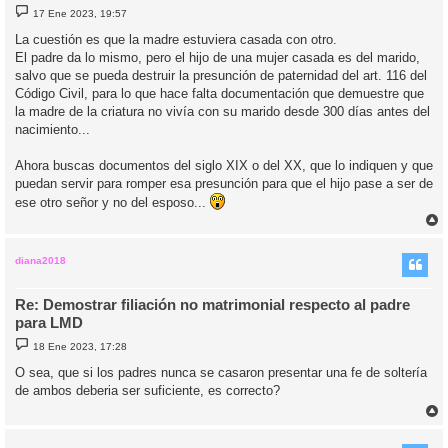
M
17 Ene 2023, 19:57
e
n
La cuestión es que la madre estuviera casada con otro.
s
El padre da lo mismo, pero el hijo de una mujer casada es del marido,
a
j
salvo que se pueda destruir la presunción de paternidad del art. 116 del
e
Código Civil, para lo que hace falta documentación que demuestre que
la madre de la criatura no vivía con su marido desde 300 días antes del
nacimiento...
Ahora buscas documentos del siglo XIX o del XX, que lo indiquen y que
puedan servir para romper esa presunción para que el hijo pase a ser de
ese otro señor y no del esposo...
r
r
i
diana2018
Re: Demostrar filiación no matrimonial respecto al padre
para LMD
M
18 Ene 2023, 17:28
e
n
O sea, que si los padres nunca se casaron presentar una fe de soltería
s
de ambos deberia ser suficiente, es correcto?
a
j
e
r
r