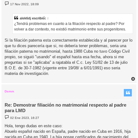
M
17 Nov 2022, 18:09
e
n
s
a
alek6dj
escribió:
↑
j
¿Tendrá problemas en cuanto a la filiación respecto al padre? Por
e
volver a dar contexto, no existió matrimonio entre sus progenitores.
Si la filiación paterna esta correctamente establecida y al parecer por lo
que tu dices parecería que si, no debería tener problemas, seria una
filiación paterna no matrimonial, hasta 1988 Cuba no tuvo Código Civil
propio, se siguió "usando" el español hasta esa fecha, ahora si me
preguntas si se "aplicaba" a rajatabla el C.c. Ley 51/82 de 13 de julio
B.O.E. de 30-7-1982 (vigente entre 19/08/ a 6/01/1991) eso seria
materia de investigación.
r
r
i
Dsmm
Re: Demostrar filiación no matrimonial respecto al padre
para LMD
M
02 Ene 2023, 16:27
e
n
Hola, tengo dudas en este caso:
s
Abuelo español nacido en España, padre nacido en Cuba en 1916, hija
a
j
nacida en Cuba en 1940. La hija posee certificados de nacimiento del