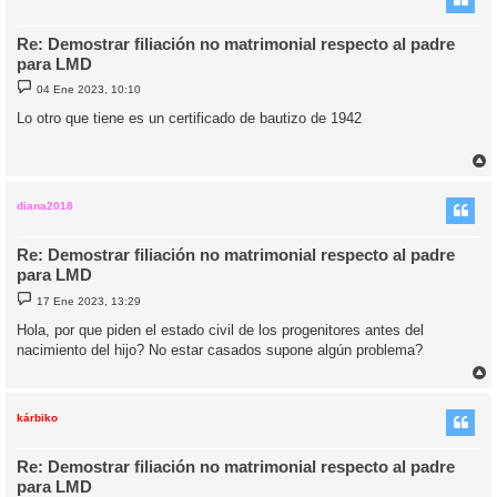
Re: Demostrar filiación no matrimonial respecto al padre
para LMD
M
04 Ene 2023, 10:10
e
n
Lo otro que tiene es un certificado de bautizo de 1942
s
a
j
e
r
r
i
diana2018
Re: Demostrar filiación no matrimonial respecto al padre
para LMD
M
17 Ene 2023, 13:29
e
n
Hola, por que piden el estado civil de los progenitores antes del
s
nacimiento del hijo? No estar casados supone algún problema?
a
j
e
r
r
i
kárbiko
Re: Demostrar filiación no matrimonial respecto al padre
para LMD