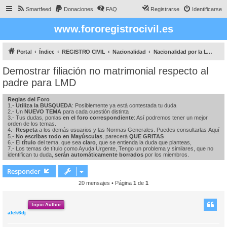
Smartfeed
Donaciones
FAQ
Registrarse
Identificarse
www.fororegistrocivil.es
Portal
Índice
REGISTRO CIVIL
Nacionalidad
Nacionalidad por la Ley de Memoria DEMOCRÁTICA
Demostrar filiación no matrimonial respecto al
padre para LMD
Reglas del Foro
1.-
Utiliza la BUSQUEDA
: Posiblemente ya está contestada tu duda
2.- Un
NUEVO TEMA
para cada cuestión distinta
3.- Tus dudas, ponlas
en el foro correspondiente
: Así podremos tener un mejor
orden de los temas.
4.-
Respeta
a los demás usuarios y las Normas Generales. Puedes consultarlas
Aquí
5.-
No escribas todo en Mayúsculas
, parecerá
QUE GRITAS
6.- El
título
del tema, que sea
claro
, que se entienda la duda que planteas,
7.- Los temas de título como Ayuda Urgente, Tengo un problema y similares, que no
identifican tu duda,
serán automáticamente borrados
por los miembros.
Responder
20 mensajes • Página
1
de
1
Topic Author
alek6dj