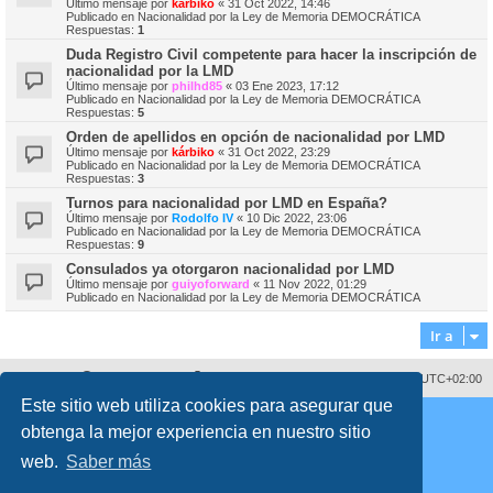
Último mensaje por
kárbiko
«
31 Oct 2022, 14:46
Publicado en
Nacionalidad por la Ley de Memoria DEMOCRÁTICA
Respuestas:
1
Duda Registro Civil competente para hacer la inscripción de
nacionalidad por la LMD
Último mensaje por
philhd85
«
03 Ene 2023, 17:12
Publicado en
Nacionalidad por la Ley de Memoria DEMOCRÁTICA
Respuestas:
5
Orden de apellidos en opción de nacionalidad por LMD
Último mensaje por
kárbiko
«
31 Oct 2022, 23:29
Publicado en
Nacionalidad por la Ley de Memoria DEMOCRÁTICA
Respuestas:
3
Turnos para nacionalidad por LMD en España?
Último mensaje por
Rodolfo IV
«
10 Dic 2022, 23:06
Publicado en
Nacionalidad por la Ley de Memoria DEMOCRÁTICA
Respuestas:
9
Consulados ya otorgaron nacionalidad por LMD
Último mensaje por
guiyoforward
«
11 Nov 2022, 01:29
Publicado en
Nacionalidad por la Ley de Memoria DEMOCRÁTICA
Ir a
Sobre nosotros
Borrar cookies
Todos los horarios son
UTC+02:00
Este sitio web utiliza cookies para asegurar que
Copyright © 2008 - 2026 www.fororegistrocivil.es Todos los derechos reservados.
obtenga la mejor experiencia en nuestro sitio
Desarrollado por
phpBB
® Forum Software © phpBB Limited
Traducción al español por
phpBB España
web.
Saber más
Style
proflat
por ©
Mazeltof
2017
Privacidad
|
Condiciones