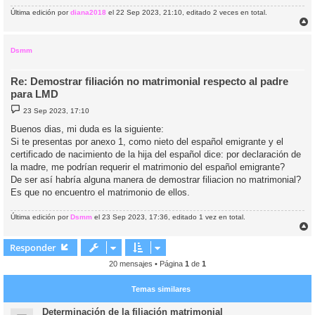
Última edición por
diana2018
el 22 Sep 2023, 21:10, editado 2 veces en total.
r
r
i
Dsmm
Re: Demostrar filiación no matrimonial respecto al padre
para LMD
M
23 Sep 2023, 17:10
e
n
Buenos dias, mi duda es la siguiente:
s
Si te presentas por anexo 1, como nieto del español emigrante y el
a
j
certificado de nacimiento de la hija del español dice: por declaración de
e
la madre, me podrían requerir el matrimonio del español emigrante?
De ser así habría alguna manera de demostrar filiacion no matrimonial?
Es que no encuentro el matrimonio de ellos.
Última edición por
Dsmm
el 23 Sep 2023, 17:36, editado 1 vez en total.
r
r
Responder
i
20 mensajes • Página
1
de
1
Temas similares
Determinación de la filiación matrimonial