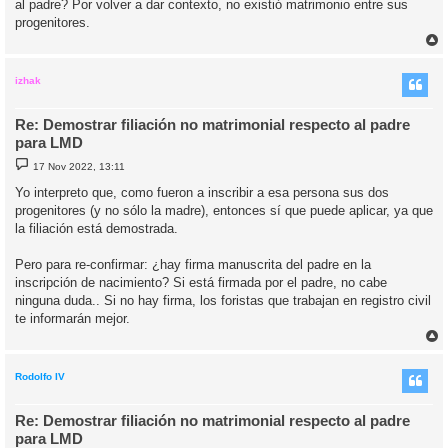
al padre? Por volver a dar contexto, no existió matrimonio entre sus
progenitores.
r
r
i
izhak
Re: Demostrar filiación no matrimonial respecto al padre
para LMD
M
17 Nov 2022, 13:11
e
n
Yo interpreto que, como fueron a inscribir a esa persona sus dos
s
progenitores (y no sólo la madre), entonces sí que puede aplicar, ya que
a
j
la filiación está demostrada.
e
Pero para re-confirmar: ¿hay firma manuscrita del padre en la
inscripción de nacimiento? Si está firmada por el padre, no cabe
ninguna duda.. Si no hay firma, los foristas que trabajan en registro civil
te informarán mejor.
r
r
i
Rodolfo IV
Re: Demostrar filiación no matrimonial respecto al padre
para LMD