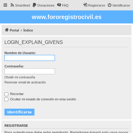
Smartfeed
Donaciones
FAQ
Registrarse
Identificarse
www.fororegistrocivil.es
Portal
Índice
LOGIN_EXPLAIN_GIVENS
Nombre de Usuario:
Contraseña:
Olvidé mi contraseña
Reenviar email de activación
Recordar
Ocultar mi estado de conexión en esta sesión
REGISTRARSE
Para autenticarse debe estar registrado. Registrarse tomará solo unos pocos