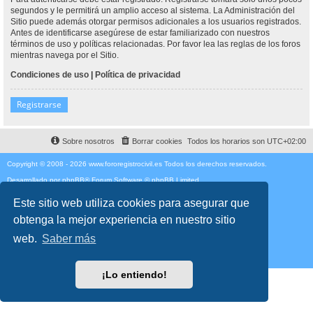
segundos y le permitirá un amplio acceso al sistema. La Administración del
Sitio puede además otorgar permisos adicionales a los usuarios registrados.
Antes de identificarse asegúrese de estar familiarizado con nuestros
términos de uso y políticas relacionadas. Por favor lea las reglas de los foros
mientras navega por el Sitio.
Condiciones de uso
|
Política de privacidad
Registrarse
Sobre nosotros
Borrar cookies
Todos los horarios son
UTC+02:00
Copyright © 2008 - 2026 www.fororegistrocivil.es Todos los derechos reservados.
Desarrollado por
phpBB
® Forum Software © phpBB Limited
Traducción al español por
phpBB España
Style
proflat
por ©
Mazeltof
2017
Este sitio web utiliza cookies para asegurar que
Privacidad
|
Condiciones
obtenga la mejor experiencia en nuestro sitio
Time: 0.172s
| Peak Memory Usage: 1.96 MiB | GZIP: Off |
Queries: 12
web.
Saber más
¡Lo entiendo!