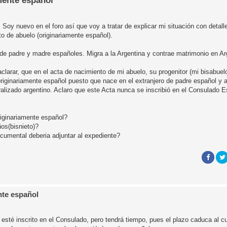
mente español
oy nuevo en el foro así que voy a tratar de explicar mi situación con detall
to de abuelo (originariamente español).
de padre y madre españoles. Migra a la Argentina y contrae matrimonio en Ar
clarar, que en el acta de nacimiento de mi abuelo, su progenitor (mi bisabuelo
riginariamente español puesto que nace en el extranjero de padre español y
lizado argentino. Aclaro que este Acta nunca se inscribió en el Consulado 
riginariamente español?
os(bisnieto)?
cumental deberia adjuntar al expediente?
nte español
 esté inscrito en el Consulado, pero tendrá tiempo, pues el plazo caduca al c