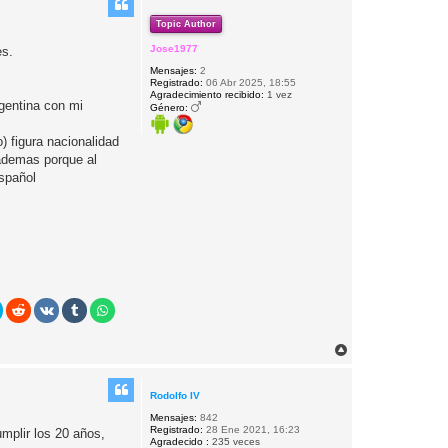
Topic Author
Jose1977
es.
Mensajes:
2
Registrado:
06 Abr 2025, 18:55
Agradecimiento recibido:
1 vez
gentina con mi
Género:
) figura nacionalidad
 ademas porque al
Español
A
r
r
i
Rodolfo IV
b
Mensajes:
842
a
Registrado:
28 Ene 2021, 16:23
umplir los 20 años,
Agradecido :
235 veces