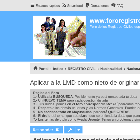
Enlaces rápidos
Smartfeed
Donaciones
FAQ
www.fororegistro
Foro de los Registros Civiles es
Portal
Índice
REGISTRO CIVIL
Nacionalidad
Naciona
Aplicar a la LMD como nieto de origina
Reglas del Foro
1.-
Utiliza la BUSQUEDA
: Posiblemente ya está contestada tu duda
2.- Un
NUEVO TEMA
para cada cuestión distinta
3.- Tus dudas, ponlas
en el foro correspondiente
: Así podremos ten
4.-
Respeta
a los demás usuarios y las Normas Generales. Puedes c
5.-
No escribas todo en Mayúsculas
, parecerá
QUE GRITAS
6.- El
título
del tema, que sea
claro
, que se entienda la duda que plan
7.- Los temas de título como Ayuda Urgente, Tengo un problema y simil
Responder