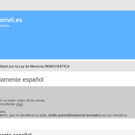
civil.es
pañoles
lidad por la Ley de Memoria DEMOCRÁTICA
riamente español
er un mejor orden de los temas.
onsultarlas
Aquí
teas,
ares, que no identifican tu duda,
serán automáticamente borrados
por los miembros.