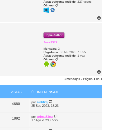
Agradecimiento recibido:
227 veces
Género:
A
r
r
i
b
Topic Author
a
Jose1977
Mensajes:
2
Registrado:
06 Abr 2025, 18:55
Agradecimiento recibido:
1 vez
Género:
A
r
3 mensajes • Página
1
de
1
r
i
b
a
VISTAS
ÚLTIMO MENSAJE
por
alek6dj
4680
25 Sep 2023, 18:23
por
grima83cu
1892
17 Ago 2023, 05:27