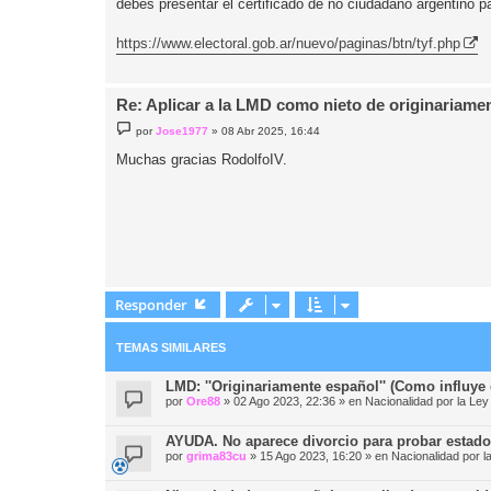
debes presentar el certificado de no ciudadano argentino 
a
j
e
https://www.electoral.gob.ar/nuevo/paginas/btn/tyf.php
Re: Aplicar a la LMD como nieto de originariame
M
por
Jose1977
»
08 Abr 2025, 16:44
e
n
Muchas gracias RodolfoIV.
s
a
j
e
Responder
TEMAS SIMILARES
LMD: ''Originariamente español'' (Como influye 
por
Ore88
»
02 Ago 2023, 22:36
» en
Nacionalidad por la 
AYUDA. No aparece divorcio para probar estado 
por
grima83cu
»
15 Ago 2023, 16:20
» en
Nacionalidad por