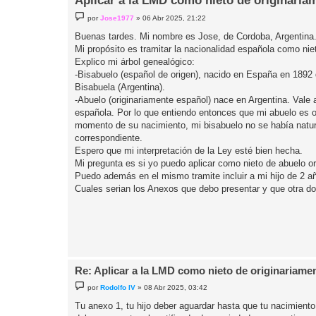
Aplicar a la LMD como nieto de originaria
M
por
Jose1977
»
06 Abr 2025, 21:22
e
n
Buenas tardes. Mi nombre es Jose, de Cordoba, Argentina. S
s
Mi propósito es tramitar la nacionalidad española como nie
a
j
Explico mi árbol genealógico:
e
-Bisabuelo (español de origen), nacido en España en 1892 
Bisabuela (Argentina).
-Abuelo (originariamente español) nace en Argentina. Vale a
española. Por lo que entiendo entonces que mi abuelo es o
momento de su nacimiento, mi bisabuelo no se había natura
correspondiente.
Espero que mi interpretación de la Ley esté bien hecha.
Mi pregunta es si yo puedo aplicar como nieto de abuelo o
Puedo además en el mismo tramite incluir a mi hijo de 2 añ
Cuales serian los Anexos que debo presentar y que otra do
Re: Aplicar a la LMD como nieto de originariame
M
por
Rodolfo IV
»
08 Abr 2025, 03:42
e
n
Tu anexo 1, tu hijo deber aguardar hasta que tu nacimiento
s