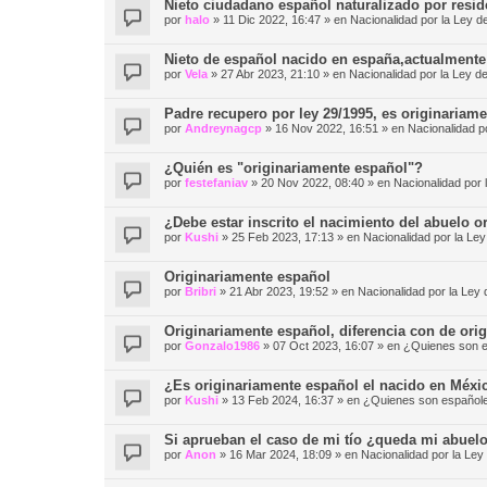
Nieto ciudadano español naturalizado por resid
por
halo
»
11 Dic 2022, 16:47
» en
Nacionalidad por la Le
Nieto de español nacido en españa,actualmente
por
Vela
»
27 Abr 2023, 21:10
» en
Nacionalidad por la Le
Padre recupero por ley 29/1995, es originariam
por
Andreynagcp
»
16 Nov 2022, 16:51
» en
Nacionalidad 
¿Quién es "originariamente español"?
por
festefaniav
»
20 Nov 2022, 08:40
» en
Nacionalidad po
¿Debe estar inscrito el nacimiento del abuelo 
por
Kushi
»
25 Feb 2023, 17:13
» en
Nacionalidad por la 
Originariamente español
por
Bribri
»
21 Abr 2023, 19:52
» en
Nacionalidad por la L
Originariamente español, diferencia con de ori
por
Gonzalo1986
»
07 Oct 2023, 16:07
» en
¿Quienes son e
¿Es originariamente español el nacido en Méxic
por
Kushi
»
13 Feb 2024, 16:37
» en
¿Quienes son españole
Si aprueban el caso de mi tío ¿queda mi abuelo
por
Anon
»
16 Mar 2024, 18:09
» en
Nacionalidad por la 