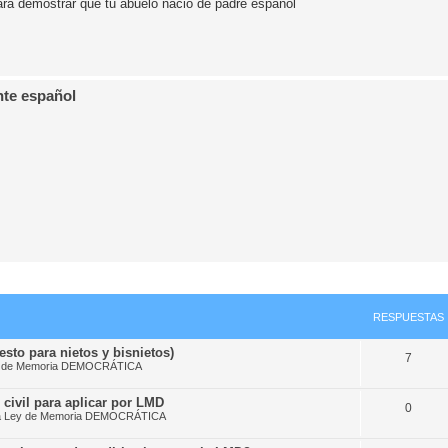
para demostrar que tu abuelo nació de padre español
nte español
RESPUESTAS
esto para nietos y bisnietos)
7
Ley de Memoria DEMOCRÁTICA
civil para aplicar por LMD
0
 la Ley de Memoria DEMOCRÁTICA