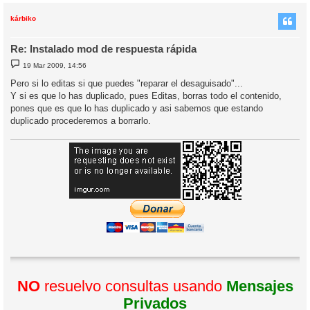
r
i
kárbiko
Re: Instalado mod de respuesta rápida
M
19 Mar 2009, 14:56
e
n
Pero si lo editas si que puedes "reparar el desaguisado"...
s
Y si es que lo has duplicado, pues Editas, borras todo el contenido,
a
j
pones que es que lo has duplicado y asi­ sabemos que estando
e
duplicado procederemos a borrarlo.
NO
resuelvo consultas usando
Mensajes
Privados