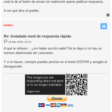
una) le de al botón de enviar sin realmente querer publicar respuesta.
A ver qué dice el pueblo.
r
r
i
kárbiko
Re: Instalado mod de respuesta rápida
M
18 Mar 2009, 22:10
e
n
A qué te refieres... ¿sin haber escrito nada? No te deja si no hay un
s
número deteminado de caracteres.
a
j
e
Y si lo haces, siempre puedes pinchar en el botón EDITAR y arreglar el
desaguisado.