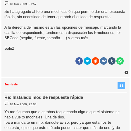
M
18 Mar 2009, 21:57
e
n
Se ha agregado al foro una modificación que permite dar una respuesta
s
rápida, sin necesidad de tener que abrir el enlace de respuesta.
a
j
e
A la derecha del mismo están las opciones de mensaje, marcando la
casilla correspondiente, tendremos a disposición los Emoticonos, los
BBCode (negrita, fuente, tamaño.....) y otras más...
Salu2
r
r
i
Jucrísvic
Re: Instalado mod de respuesta rápida
M
18 Mar 2009, 22:08
e
n
Ya me figuraba que o estabas toqueteando algo o que el sistema se
s
habi­a vuelto mochales. Una de dos.
a
j
Iba a mandarte un m.p. dándote aviso, pero ya que estamos te
e
contesto; opino que este método puede hacer que más de uno (y de