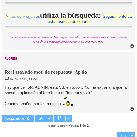
utiliza la búsqueda:
Antes de preguntar
,
Seguramente ya
está resuelta en el foro.
La política es el arte de buscar problemas, encontrarlos, hacer un diagnóstico falso y aplicar
después los remedios equivocados.
(
Groucho Marx
dixit
)
r
r
i
FLORES
Re: Instalado mod de respuesta rápida
M
04 Dic 2011, 13:04
e
n
Hay que ver SR. ADMIN, está Vd. en todo... No me extrañari­a que la
s
próxima aplicación al foro fuera el "teletransporte".
a
j
e
Gracias apañao por las mejoras.
r
r
Responder
i
6 mensajes • Página
1
de
1
Ir a