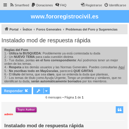
Smartfeed
Donaciones
FAQ
Registrarse
Identificarse
www.fororegistrocivil.es
Portal
Índice
Foros Generales
Problemas del Foro y Sugerencias
Instalado mod de respuesta rápida
Reglas del Foro
1.-
Utiliza la BUSQUEDA
: Posiblemente ya está contestada tu duda
2.- Un
NUEVO TEMA
para cada cuestión distinta
3.- Tus dudas, ponlas
en el foro correspondiente
: Así podremos tener un mejor
orden de los temas.
4.-
Respeta
a los demás usuarios y las Normas Generales. Puedes consultarlas
Aquí
5.-
No escribas todo en Mayúsculas
, parecerá
QUE GRITAS
6.- El
título
del tema, que sea
claro
, que se entienda la duda que planteas,
7.- Los temas de título como Ayuda Urgente, Tengo un problema y similares, que no
identifican tu duda,
serán automáticamente borrados
por los miembros.
Responder
6 mensajes • Página
1
de
1
Topic Author
admin
Instalado mod de respuesta rápida