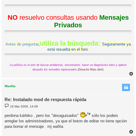
NO
resuelvo consultas usando
Mensajes
Privados
utiliza la búsqueda:
Antes de preguntar
,
Seguramente ya
está resuelta en el foro.
La política es el arte de buscar problemas, encontrarlos, hacer un diagnóstico falso y aplicar
después los remedios equivocados.
(
Groucho Marx
dixit
)
r
r
i
Waafita
Re: Instalado mod de respuesta rápida
M
19 Mar 2009, 14:08
e
n
perdona kárbiko , pero los "desaguisados"
sólo los podei­s
s
a
arreglar los administradores, ya que el boton de editar no tiene opción
j
para borrar el mensaje . mj wafita
e
r