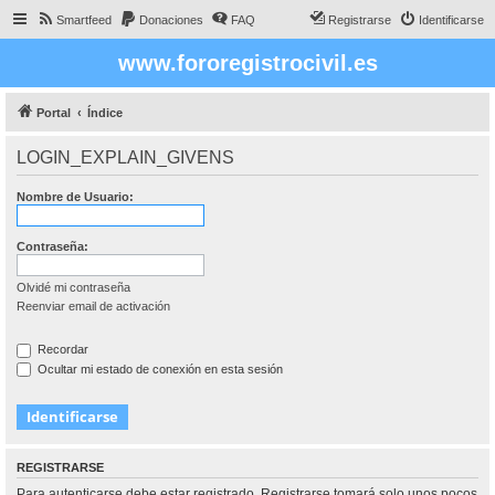
Smartfeed
Donaciones
FAQ
Registrarse
Identificarse
www.fororegistrocivil.es
Portal
Índice
LOGIN_EXPLAIN_GIVENS
Nombre de Usuario:
Contraseña:
Olvidé mi contraseña
Reenviar email de activación
Recordar
Ocultar mi estado de conexión en esta sesión
REGISTRARSE
Para autenticarse debe estar registrado. Registrarse tomará solo unos pocos