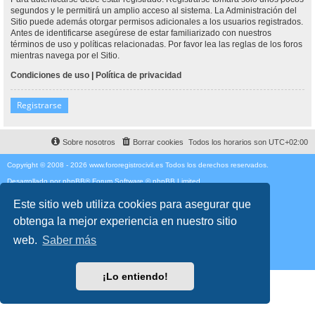
segundos y le permitirá un amplio acceso al sistema. La Administración del
Sitio puede además otorgar permisos adicionales a los usuarios registrados.
Antes de identificarse asegúrese de estar familiarizado con nuestros
términos de uso y políticas relacionadas. Por favor lea las reglas de los foros
mientras navega por el Sitio.
Condiciones de uso
|
Política de privacidad
Registrarse
Sobre nosotros
Borrar cookies
Todos los horarios son
UTC+02:00
Copyright © 2008 - 2026 www.fororegistrocivil.es Todos los derechos reservados.
Desarrollado por
phpBB
® Forum Software © phpBB Limited
Traducción al español por
phpBB España
Style
proflat
por ©
Mazeltof
2017
Este sitio web utiliza cookies para asegurar que
Privacidad
|
Condiciones
obtenga la mejor experiencia en nuestro sitio
Time: 0.177s
| Peak Memory Usage: 1.96 MiB | GZIP: Off |
Queries: 12
web.
Saber más
¡Lo entiendo!