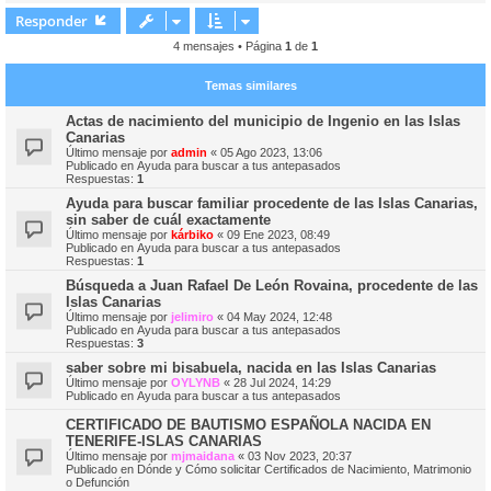
r
r
Responder
i
4 mensajes • Página
1
de
1
Temas similares
Actas de nacimiento del municipio de Ingenio en las Islas
Canarias
Último mensaje por
admin
«
05 Ago 2023, 13:06
Publicado en
Ayuda para buscar a tus antepasados
Respuestas:
1
Ayuda para buscar familiar procedente de las Islas Canarias,
sin saber de cuál exactamente
Último mensaje por
kárbiko
«
09 Ene 2023, 08:49
Publicado en
Ayuda para buscar a tus antepasados
Respuestas:
1
Búsqueda a Juan Rafael De León Rovaina, procedente de las
Islas Canarias
Último mensaje por
jelimiro
«
04 May 2024, 12:48
Publicado en
Ayuda para buscar a tus antepasados
Respuestas:
3
saber sobre mi bisabuela, nacida en las Islas Canarias
Último mensaje por
OYLYNB
«
28 Jul 2024, 14:29
Publicado en
Ayuda para buscar a tus antepasados
CERTIFICADO DE BAUTISMO ESPAÑOLA NACIDA EN
TENERIFE-ISLAS CANARIAS
Último mensaje por
mjmaidana
«
03 Nov 2023, 20:37
Publicado en
Dónde y Cómo solicitar Certificados de Nacimiento, Matrimonio
o Defunción