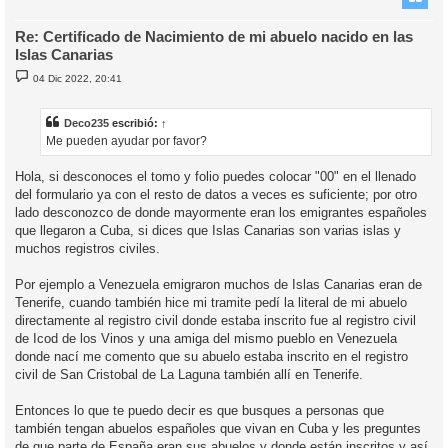
Re: Certificado de Nacimiento de mi abuelo nacido en las
Islas Canarias
M
04 Dic 2022, 20:41
e
n
s
a
Deco235
escribió:
↑
j
Me pueden ayudar por favor?
e
Hola, si desconoces el tomo y folio puedes colocar "00" en el llenado
del formulario ya con el resto de datos a veces es suficiente; por otro
lado desconozco de donde mayormente eran los emigrantes españoles
que llegaron a Cuba, si dices que Islas Canarias son varias islas y
muchos registros civiles.
Por ejemplo a Venezuela emigraron muchos de Islas Canarias eran de
Tenerife, cuando también hice mi tramite pedí la literal de mi abuelo
directamente al registro civil donde estaba inscrito fue al registro civil
de Icod de los Vinos y una amiga del mismo pueblo en Venezuela
donde nací me comento que su abuelo estaba inscrito en el registro
civil de San Cristobal de La Laguna también allí en Tenerife.
Entonces lo que te puedo decir es que busques a personas que
también tengan abuelos españoles que vivan en Cuba y les preguntes
de que parte de España eran sus abuelos y donde están inscritos y así