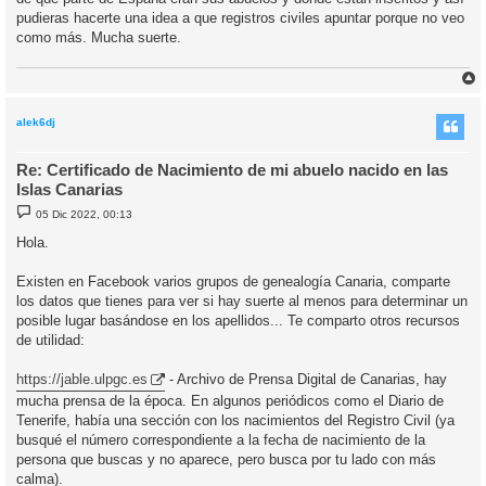
pudieras hacerte una idea a que registros civiles apuntar porque no veo
como más. Mucha suerte.
r
r
i
alek6dj
Re: Certificado de Nacimiento de mi abuelo nacido en las
Islas Canarias
M
05 Dic 2022, 00:13
e
n
Hola.
s
a
j
Existen en Facebook varios grupos de genealogía Canaria, comparte
e
los datos que tienes para ver si hay suerte al menos para determinar un
posible lugar basándose en los apellidos... Te comparto otros recursos
de utilidad:
https://jable.ulpgc.es
- Archivo de Prensa Digital de Canarias, hay
mucha prensa de la época. En algunos periódicos como el Diario de
Tenerife, había una sección con los nacimientos del Registro Civil (ya
busqué el número correspondiente a la fecha de nacimiento de la
persona que buscas y no aparece, pero busca por tu lado con más
calma).