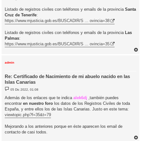
Listado de registros civiles con teléfonos y emails de la provincia
Santa
Cruz de Tenerife
:
https://www.mjusticia.gob.es/BUSCADIR/S ... ovincia=38
Listado de registros civiles con teléfonos y emails de la provincia
Las
Palmas
:
https://www.mjusticia.gob.es/BUSCADIR/S ... ovincia=35
r
r
i
admin
Re: Certificado de Nacimiento de mi abuelo nacido en las
Islas Canarias
M
05 Dic 2022, 01:08
e
n
Además de los enlaces que te indica
alek6dj
,también puedes
s
encontrar
en nuestro foro
los datos de los Registros Civiles de toda
a
j
España, y entre ellos los de las Islas Canarias. Justo en este tema:
e
viewtopic.php?f=35&t=79
Mejorando a los anteriores porque en éste aparecen los email de
contacto de casi todos.