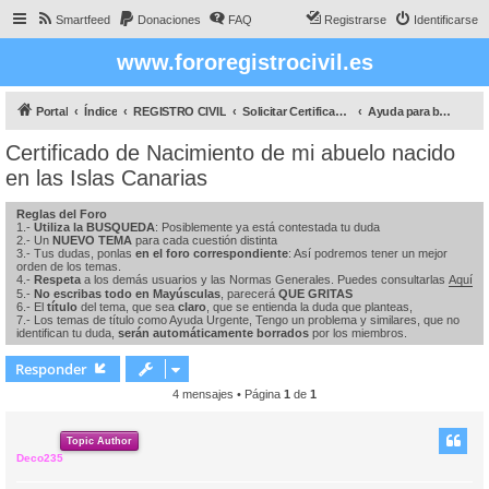
Smartfeed
Donaciones
FAQ
Registrarse
Identificarse
www.fororegistrocivil.es
Portal
Índice
REGISTRO CIVIL
Solicitar Certificados
Ayuda para buscar a tus antepasados
Certificado de Nacimiento de mi abuelo nacido
en las Islas Canarias
Reglas del Foro
1.-
Utiliza la BUSQUEDA
: Posiblemente ya está contestada tu duda
2.- Un
NUEVO TEMA
para cada cuestión distinta
3.- Tus dudas, ponlas
en el foro correspondiente
: Así podremos tener un mejor
orden de los temas.
4.-
Respeta
a los demás usuarios y las Normas Generales. Puedes consultarlas
Aquí
5.-
No escribas todo en Mayúsculas
, parecerá
QUE GRITAS
6.- El
título
del tema, que sea
claro
, que se entienda la duda que planteas,
7.- Los temas de título como Ayuda Urgente, Tengo un problema y similares, que no
identifican tu duda,
serán automáticamente borrados
por los miembros.
Responder
4 mensajes • Página
1
de
1
Topic Author
Deco235