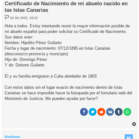
Certificado de Nacimiento de mi abuelo nacido en
las Islas Canarias
M
02 Dic 2022, 18:22
e
n
Hola a todos. Estoy intentando reunir la mayor información posible de
s
mi abuelo español para poder solicitar su Certificado de Nacimiento.
a
j
Sus datos eran:
e
Nombre: Hipólito Pérez Guilarte
Fecha y lugar de nacimiento: 07/12/1895 en Islas Canarias
(desconozco provincia y municipio)
Hijo de: Domingo Pérez
Y de: Dolores Guilarte
Él y su familia emigraron a Cuba alrededor de 1903.
Con estos datos sin el lugar exacto de nacimiento dentro de Islas
Canarias se hace imposible hacer la búsqueda por el fomulario web del
Ministerio de Justicia. Me pueden ayudar por favor?
r
r
i
Giullianno