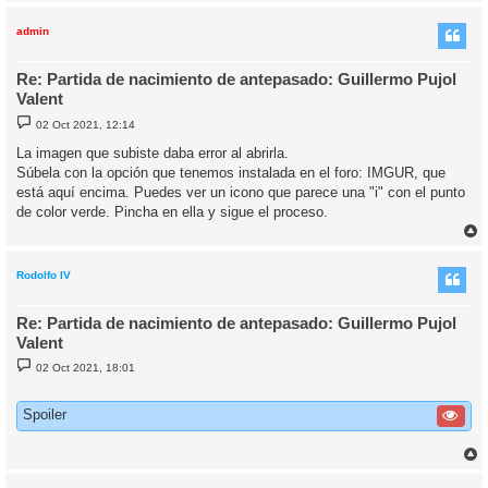
r
r
i
admin
Re: Partida de nacimiento de antepasado: Guillermo Pujol
Valent
M
02 Oct 2021, 12:14
e
n
La imagen que subiste daba error al abrirla.
s
Súbela con la opción que tenemos instalada en el foro: IMGUR, que
a
j
está aquí encima. Puedes ver un icono que parece una "i" con el punto
e
de color verde. Pincha en ella y sigue el proceso.
r
r
i
Rodolfo IV
Re: Partida de nacimiento de antepasado: Guillermo Pujol
Valent
M
02 Oct 2021, 18:01
e
n
s
Spoiler
a
j
e
r
r