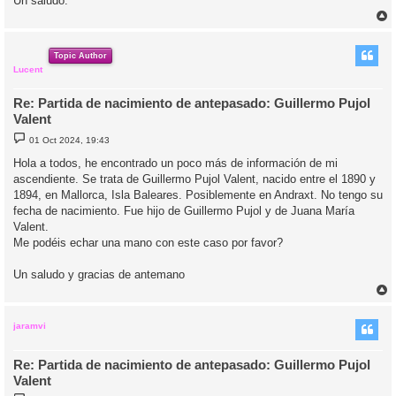
Un saludo.
r
r
i
Topic Author
Lucent
Re: Partida de nacimiento de antepasado: Guillermo Pujol
Valent
M
01 Oct 2024, 19:43
e
n
Hola a todos, he encontrado un poco más de información de mi
s
ascendiente. Se trata de Guillermo Pujol Valent, nacido entre el 1890 y
a
j
1894, en Mallorca, Isla Baleares. Posiblemente en Andraxt. No tengo su
e
fecha de nacimiento. Fue hijo de Guillermo Pujol y de Juana María
Valent.
Me podéis echar una mano con este caso por favor?
Un saludo y gracias de antemano
r
r
i
jaramvi
Re: Partida de nacimiento de antepasado: Guillermo Pujol
Valent