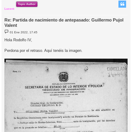
i
Topic Author
Lucent
Re: Partida de nacimiento de antepasado: Guillermo Pujol
Valent
M
01 Ene 2022, 17:45
e
n
Hola Rodolfo IV,
s
a
j
Perdona por el retraso. Aquí tenéis la imagen.
e