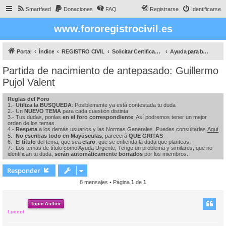
Smartfeed
Donaciones
FAQ
Registrarse
Identificarse
www.fororegistrocivil.es
Portal
Índice
REGISTRO CIVIL
Solicitar Certificados
Ayuda para buscar a tus antepasados
Partida de nacimiento de antepasado: Guillermo
Pujol Valent
Reglas del Foro
1.-
Utiliza la BUSQUEDA
: Posiblemente ya está contestada tu duda
2.- Un
NUEVO TEMA
para cada cuestión distinta
3.- Tus dudas, ponlas
en el foro correspondiente
: Así podremos tener un mejor
orden de los temas.
4.-
Respeta
a los demás usuarios y las Normas Generales. Puedes consultarlas
Aquí
5.-
No escribas todo en Mayúsculas
, parecerá
QUE GRITAS
6.- El
título
del tema, que sea
claro
, que se entienda la duda que planteas,
7.- Los temas de título como Ayuda Urgente, Tengo un problema y similares, que no
identifican tu duda,
serán automáticamente borrados
por los miembros.
Responder
8 mensajes • Página
1
de
1
Topic Author
Lucent