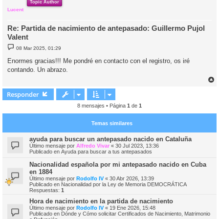
Topic Author
Lucent
Re: Partida de nacimiento de antepasado: Guillermo Pujol
Valent
M
08 Mar 2025, 01:29
e
n
Enormes gracias!!! Me pondré en contacto con el registro, os iré
s
contando. Un abrazo.
a
j
e
r
r
Responder
i
8 mensajes • Página
1
de
1
Temas similares
ayuda para buscar un antepasado nacido en Cataluña
Último mensaje por
Alfredo Vivar
«
30 Jul 2023, 13:36
Publicado en
Ayuda para buscar a tus antepasados
Nacionalidad española por mi antepasado nacido en Cuba
en 1884
Último mensaje por
Rodolfo IV
«
30 Abr 2026, 13:39
Publicado en
Nacionalidad por la Ley de Memoria DEMOCRÁTICA
Respuestas:
1
Hora de nacimiento en la partida de nacimiento
Último mensaje por
Rodolfo IV
«
19 Ene 2026, 15:48
Publicado en
Dónde y Cómo solicitar Certificados de Nacimiento, Matrimonio