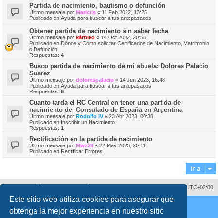
Partida de nacimiento, bautismo o defunción
Último mensaje por
Maricris
«
11 Feb 2022, 13:25
Publicado en
Ayuda para buscar a tus antepasados
Obtener partida de nacimiento sin saber fecha
Último mensaje por
kárbiko
«
14 Oct 2022, 20:58
Publicado en
Dónde y Cómo solicitar Certificados de Nacimiento, Matrimonio
o Defunción
Respuestas:
4
Busco partida de nacimiento de mi abuela: Dolores Palacio
Suarez
Último mensaje por
dolorespalacio
«
14 Jun 2023, 16:48
Publicado en
Ayuda para buscar a tus antepasados
Respuestas:
6
Cuanto tarda el RC Central en tener una partida de
nacimiento del Consulado de España en Argentina
Último mensaje por
Rodolfo IV
«
23 Abr 2023, 00:38
Publicado en
Inscribir un Nacimiento
Respuestas:
1
Rectificación en la partida de nacimiento
Último mensaje por
Mwz28
«
22 May 2023, 20:11
Publicado en
Rectificar Errores
Ir a
Sobre nosotros
Borrar cookies
Todos los horarios son
UTC+02:00
Este sitio web utiliza cookies para asegurar que
Copyright © 2008 - 2026 www.fororegistrocivil.es Todos los derechos reservados.
obtenga la mejor experiencia en nuestro sitio
Desarrollado por
phpBB
® Forum Software © phpBB Limited