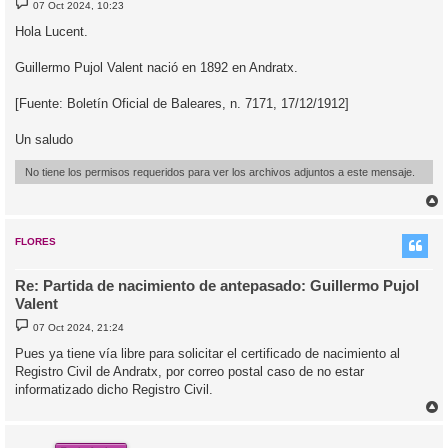
M
07 Oct 2024, 10:23
e
n
Hola Lucent.
s
a
j
Guillermo Pujol Valent nació en 1892 en Andratx.
e
[Fuente: Boletín Oficial de Baleares, n. 7171, 17/12/1912]
Un saludo
No tiene los permisos requeridos para ver los archivos adjuntos a este mensaje.
r
r
i
FLORES
Re: Partida de nacimiento de antepasado: Guillermo Pujol
Valent
M
07 Oct 2024, 21:24
e
n
Pues ya tiene vía libre para solicitar el certificado de nacimiento al
s
Registro Civil de Andratx, por correo postal caso de no estar
a
j
informatizado dicho Registro Civil.
e
r
r
i