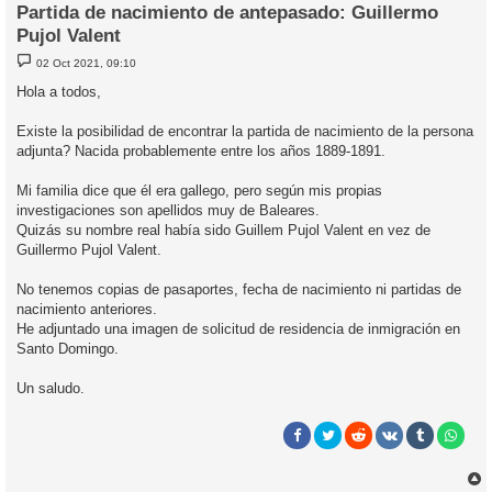
Partida de nacimiento de antepasado: Guillermo
Pujol Valent
M
02 Oct 2021, 09:10
e
n
Hola a todos,
s
a
j
Existe la posibilidad de encontrar la partida de nacimiento de la persona
e
adjunta? Nacida probablemente entre los años 1889-1891.
Mi familia dice que él era gallego, pero según mis propias
investigaciones son apellidos muy de Baleares.
Quizás su nombre real había sido Guillem Pujol Valent en vez de
Guillermo Pujol Valent.
No tenemos copias de pasaportes, fecha de nacimiento ni partidas de
nacimiento anteriores.
He adjuntado una imagen de solicitud de residencia de inmigración en
Santo Domingo.
Un saludo.