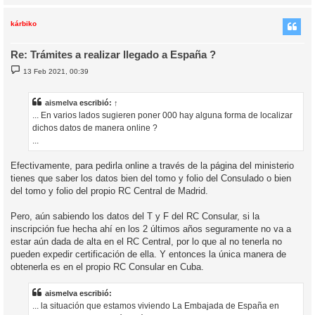
r
r
i
kárbiko
Re: Trámites a realizar llegado a España ?
M
13 Feb 2021, 00:39
e
n
s
a
aismelva
escribió:
↑
j
... En varios lados sugieren poner 000 hay alguna forma de localizar
e
dichos datos de manera online ?
...
Efectivamente, para pedirla online a través de la página del ministerio
tienes que saber los datos bien del tomo y folio del Consulado o bien
del tomo y folio del propio RC Central de Madrid.
Pero, aún sabiendo los datos del T y F del RC Consular, si la
inscripción fue hecha ahí en los 2 últimos años seguramente no va a
estar aún dada de alta en el RC Central, por lo que al no tenerla no
pueden expedir certificación de ella. Y entonces la única manera de
obtenerla es en el propio RC Consular en Cuba.
aismelva escribió:
... la situación que estamos viviendo La Embajada de España en