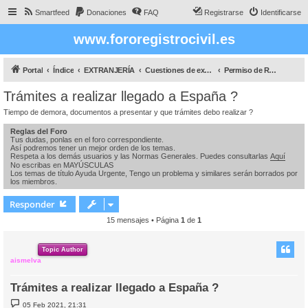
Smartfeed
Donaciones
FAQ
Registrarse
Identificarse
www.fororegistrocivil.es
Portal
Índice
EXTRANJERÍA
Cuestiones de extranjeria
Permiso de Residencia y para poder Trabajar
Trámites a realizar llegado a España ?
Tiempo de demora, documentos a presentar y que trámites debo realizar ?
Reglas del Foro
Tus dudas, ponlas en el foro correspondiente.
Así podremos tener un mejor orden de los temas.
Respeta a los demás usuarios y las Normas Generales. Puedes consultarlas
Aquí
No escribas en MAYÚSCULAS
Los temas de título Ayuda Urgente, Tengo un problema y similares serán borrados por
los miembros.
Responder
15 mensajes • Página
1
de
1
Topic Author
aismelva
Trámites a realizar llegado a España ?
M
05 Feb 2021, 21:31