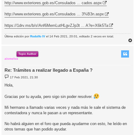
n
http://www.exteriores.gob.es/Consulados ... cados.aspx
s
a
j
http://www.exteriores.gob.es/Consulados ... 3%B3n.aspx
e
https://1drv.ms/b/s!Anf6MemLutHLgvZJp3t ... A?e=X6k5Ta
Última edición por
Rodolfo IV
el 14 Feb 2021, 20:01, editado 2 veces en total.
r
r
i
Topic Author
aismelva
Re: Trámites a realizar llegado a España ?
M
17 Feb 2021, 21:30
e
n
Hola,
s
a
j
Gracias por tu ayuda, pero sigo sin poder resolver.
e
Mi hermano a llamado varias veces y nada más le sale el sistema de
contestadora y nunca le pasan a un representante.
No habrá alguien en el foro que pueda ayudarme con esto, he leído en
otros temas que han podido ayudar.