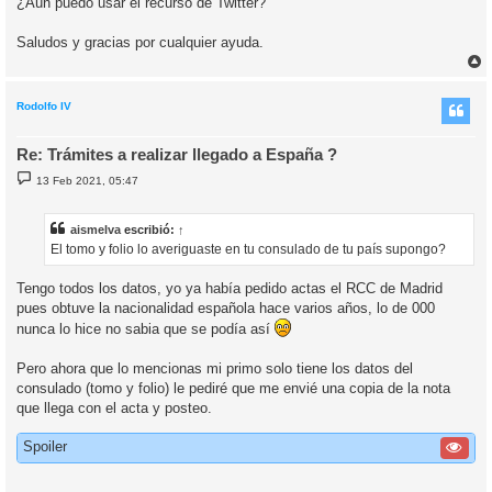
¿Aún puedo usar el recurso de Twitter?
Saludos y gracias por cualquier ayuda.
r
r
i
Rodolfo IV
Re: Trámites a realizar llegado a España ?
M
13 Feb 2021, 05:47
e
n
s
a
aismelva
escribió:
↑
j
El tomo y folio lo averiguaste en tu consulado de tu país supongo?
e
Tengo todos los datos, yo ya había pedido actas el RCC de Madrid
pues obtuve la nacionalidad española hace varios años, lo de 000
nunca lo hice no sabia que se podía así
Pero ahora que lo mencionas mi primo solo tiene los datos del
consulado (tomo y folio) le pediré que me envié una copia de la nota
que llega con el acta y posteo.
Spoiler