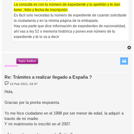
La consulta es con tu número de expediente y tu apellido y te dan
tomo , folio y fecha de inscripción
Es fácil solo necesitas tu número de expediente de cuando solicitaste
la ciudadanía y en la misma página de la embajada.
Hay una parte que dice información de expedientes de nacionalidad,
ahí vas a ley 52 o memoria histórica y pones ese número de tu
expediente y te lo va a decir
r
r
i
Topic Author
aismelva
Re: Trámites a realizar llegado a España ?
M
13 Feb 2021, 04:37
e
n
Hola,
s
a
j
Gracias por la pronta respuesta.
e
Yo me hice ciudadano en el 1998 por ser menor de edad, la adquirí a
través de mi madre.
Y mi matrimonio lo inscribí en el 2007.