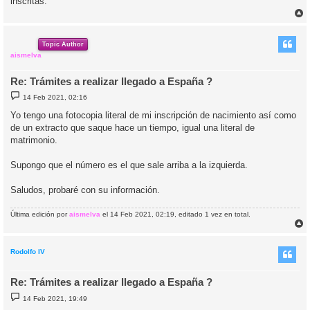
inscritas.
r
r
i
Topic Author
aismelva
Re: Trámites a realizar llegado a España ?
M
14 Feb 2021, 02:16
e
n
Yo tengo una fotocopia literal de mi inscripción de nacimiento así como
s
de un extracto que saque hace un tiempo, igual una literal de
a
j
matrimonio.
e
Supongo que el número es el que sale arriba a la izquierda.
Saludos, probaré con su información.
Última edición por
aismelva
el 14 Feb 2021, 02:19, editado 1 vez en total.
r
r
i
Rodolfo IV
Re: Trámites a realizar llegado a España ?
M
14 Feb 2021, 19:49
e