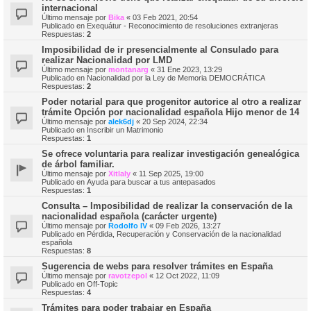
internacional
Último mensaje por
Bika
«
03 Feb 2021, 20:54
Publicado en
Exequátur - Reconocimiento de resoluciones extranjeras
Respuestas:
2
Imposibilidad de ir presencialmente al Consulado para
realizar Nacionalidad por LMD
Último mensaje por
montanarg
«
31 Ene 2023, 13:29
Publicado en
Nacionalidad por la Ley de Memoria DEMOCRÁTICA
Respuestas:
2
Poder notarial para que progenitor autorice al otro a realizar
trámite Opción por nacionalidad española Hijo menor de 14
Último mensaje por
alek6dj
«
20 Sep 2024, 22:34
Publicado en
Inscribir un Matrimonio
Respuestas:
1
Se ofrece voluntaria para realizar investigación genealógica
de árbol familiar.
Último mensaje por
Xitlaly
«
11 Sep 2025, 19:00
Publicado en
Ayuda para buscar a tus antepasados
Respuestas:
1
Consulta – Imposibilidad de realizar la conservación de la
nacionalidad española (carácter urgente)
Último mensaje por
Rodolfo IV
«
09 Feb 2026, 13:27
Publicado en
Pérdida, Recuperación y Conservación de la nacionalidad
española
Respuestas:
8
Sugerencia de webs para resolver trámites en España
Último mensaje por
ravotzepol
«
12 Oct 2022, 11:09
Publicado en
Off-Topic
Respuestas:
4
Trámites para poder trabajar en España