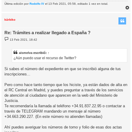
Última edición por
Rodolfo IV
el 13 Feb 2021, 05:58, editado 1 vez en total.
r
r
i
kárbiko
Re: Trámites a realizar llegado a España ?
M
13 Feb 2021, 18:42
e
n
s
a
aismelva
escribió:
↑
j
¿Aún puedo usar el recurso de Twitter?
e
Si sabes el número del expediente en que se inscribió alguna de tus
inscripciones...
Pero como hace tanto tiempo que los hiciste, ya están dados de alta en
el RC Central en Madrid, y puedes preguntar a través de los servicios
de atención al ciudadano que aparecen en la web del Ministerio de
Justicia.
Te recomendaría la llamada al teléfono +34.91.837.22.95 o contactar a
través de TELEGRAM mandando un mensaje al número
+34.663.290.227. (En este número no atienden llamadas)
Ahí puedes averiguar los números de tomo y folio de esas dos actas