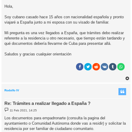
e
n
Hola,
s
a
j
Soy cubano casado hace 15 años con nacionalidad española y pronto
e
viajaré a España junto a mi esposa con su visado de familiar.
Mi pregunta es una vez llegados a España, que trámites debo realizar
referente a la residencia u otro necesario, que tiempo están tardando y
qué documentos debería llevarme de Cuba para presentar allá.
Saludos y gracias cualquier orientación
r
r
i
Rodolfo IV
Re: Trámites a realizar llegado a España ?
M
11 Feb 2021, 14:25
e
n
Los documentos para empadronarte (consulta la pagina del
s
ayuntamiento o Comunidad Autónoma donde vas a residir) y solicitar la
a
j
residencia por ser familiar de ciudadano comunitario.
e