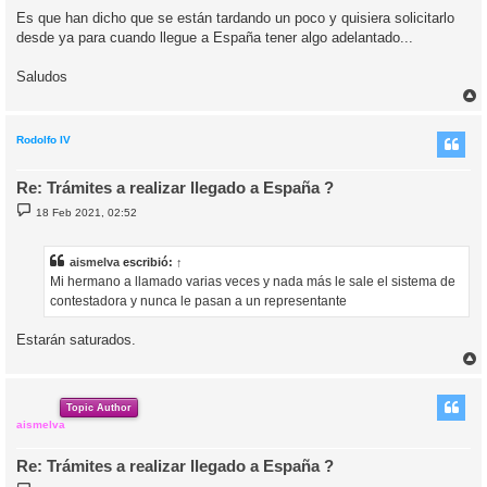
Es que han dicho que se están tardando un poco y quisiera solicitarlo
desde ya para cuando llegue a España tener algo adelantado...
Saludos
r
r
i
Rodolfo IV
Re: Trámites a realizar llegado a España ?
M
18 Feb 2021, 02:52
e
n
s
a
aismelva
escribió:
↑
j
Mi hermano a llamado varias veces y nada más le sale el sistema de
e
contestadora y nunca le pasan a un representante
Estarán saturados.
r
r
i
Topic Author
aismelva
Re: Trámites a realizar llegado a España ?
M