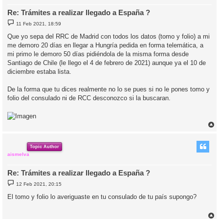
Re: Trámites a realizar llegado a España ?
M
11 Feb 2021, 18:59
e
n
Que yo sepa del RRC de Madrid con todos los datos (tomo y folio) a mi
s
me demoro 20 días en llegar a Hungría pedida en forma telemática, a
a
j
mi primo le demoro 50 días pidiéndola de la misma forma desde
e
Santiago de Chile (le llego el 4 de febrero de 2021) aunque ya el 10 de
diciembre estaba lista.
De la forma que tu dices realmente no lo se pues si no le pones tomo y
folio del consulado ni de RCC desconozco si la buscaran.
r
r
i
Topic Author
aismelva
Re: Trámites a realizar llegado a España ?
M
12 Feb 2021, 20:15
e
n
El tomo y folio lo averiguaste en tu consulado de tu país supongo?
s
a
j
e