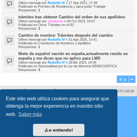
Último mensaje por
Rodolfo IV
«
27 Sep 2021, 17:39
Publicado en
Permiso de Residencia y para poder Trabajar
Respuestas:
1
trámites tras obtener Cambio del orden de sus apellidos
Último mensaje por
sarahorta
«
09 Oct 2024, 18:07
Publicado en
Otros Trámites en el RC
Respuestas:
3
Cambio de nombre: Trámites después del cambio
Último mensaje por
Rodolfo IV
«
31 Ago 2025, 14:41
Publicado en
Cuestiones de Nombres y Apellidos
Respuestas:
1
Nieto de español nacido en españa,actualmente resido en
españa y me dicen que no aplico para LMD
Último mensaje por
Rodolfo IV
«
28 Abr 2023, 19:45
Publicado en
Nacionalidad por la Ley de Memoria DEMOCRÁTICA
Respuestas:
3
Ir a
Sobre nosotros
Borrar cookies
Todos los horarios son
UTC+02:00
Este sitio web utiliza cookies para asegurar que
Copyright © 2008 - 2026 www.fororegistrocivil.es Todos los derechos reservados.
obtenga la mejor experiencia en nuestro sitio
Desarrollado por
phpBB
® Forum Software © phpBB Limited
Traducción al español por
phpBB España
web.
Saber más
Style
proflat
por ©
Mazeltof
2017
Privacidad
|
Condiciones
Time: 0.217s
| Peak Memory Usage: 2.33 MiB | GZIP: Off |
Queries: 59
¡Lo entiendo!