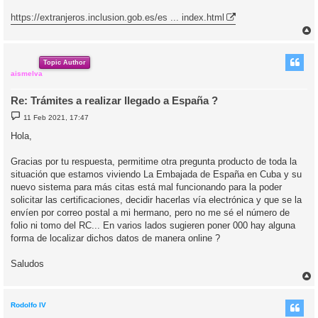
https://extranjeros.inclusion.gob.es/es ... index.html
r
r
i
Topic Author
aismelva
Re: Trámites a realizar llegado a España ?
M
11 Feb 2021, 17:47
e
n
Hola,
s
a
j
Gracias por tu respuesta, permitime otra pregunta producto de toda la
e
situación que estamos viviendo La Embajada de España en Cuba y su
nuevo sistema para más citas está mal funcionando para la poder
solicitar las certificaciones, decidir hacerlas vía electrónica y que se la
envíen por correo postal a mi hermano, pero no me sé el número de
folio ni tomo del RC... En varios lados sugieren poner 000 hay alguna
forma de localizar dichos datos de manera online ?
Saludos
r
r
i
Rodolfo IV