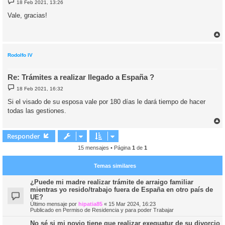
18 Feb 2021, 13:26
e
n
Vale, gracias!
s
a
j
e
r
r
i
Rodolfo IV
Re: Trámites a realizar llegado a España ?
M
18 Feb 2021, 16:32
e
n
Si el visado de su esposa vale por 180 días le dará tiempo de hacer
s
todas las gestiones.
a
j
e
r
r
Responder
i
15 mensajes • Página
1
de
1
Temas similares
¿Puede mi madre realizar trámite de arraigo familiar
mientras yo resido/trabajo fuera de España en otro país de
UE?
Último mensaje por
hipatia85
«
15 Mar 2024, 16:23
Publicado en
Permiso de Residencia y para poder Trabajar
No sé si mi novio tiene que realizar exequatur de su divorcio