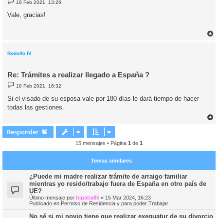
18 Feb 2021, 13:26
e
n
Vale, gracias!
s
a
j
e
r
r
i
Rodolfo IV
Re: Trámites a realizar llegado a España ?
M
18 Feb 2021, 16:32
e
n
Si el visado de su esposa vale por 180 días le dará tiempo de hacer
s
todas las gestiones.
a
j
e
r
r
Responder
i
15 mensajes • Página
1
de
1
Temas similares
¿Puede mi madre realizar trámite de arraigo familiar
mientras yo resido/trabajo fuera de España en otro país de
UE?
Último mensaje por
hipatia85
«
15 Mar 2024, 16:23
Publicado en
Permiso de Residencia y para poder Trabajar
No sé si mi novio tiene que realizar exequatur de su divorcio