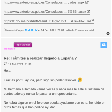
n
http://www.exteriores.gob.es/Consulados ... cados.aspx
s
a
j
http://www.exteriores.gob.es/Consulados ... 3%B3n.aspx
e
https://1drv.ms/b/s!Anf6MemLutHLgvZJp3t ... A?e=X6k5Ta
Última edición por
Rodolfo IV
el 14 Feb 2021, 20:01, editado 2 veces en total.
r
r
i
Topic Author
aismelva
Re: Trámites a realizar llegado a España ?
M
17 Feb 2021, 21:30
e
n
Hola,
s
a
j
Gracias por tu ayuda, pero sigo sin poder resolver.
e
Mi hermano a llamado varias veces y nada más le sale el sistema de
contestadora y nunca le pasan a un representante.
No habrá alguien en el foro que pueda ayudarme con esto, he leído en
otros temas que han podido ayudar.