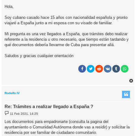
e
n
Hola,
s
a
j
Soy cubano casado hace 15 años con nacionalidad española y pronto
e
viajaré a España junto a mi esposa con su visado de familiar.
Mi pregunta es una vez llegados a España, que trámites debo realizar
referente a la residencia u otro necesario, que tiempo están tardando y
qué documentos debería llevarme de Cuba para presentar allá.
Saludos y gracias cualquier orientación
r
r
i
Rodolfo IV
Re: Trámites a realizar llegado a España ?
M
11 Feb 2021, 14:25
e
n
Los documentos para empadronarte (consulta la pagina del
s
ayuntamiento o Comunidad Autónoma donde vas a residir) y solicitar la
a
j
residencia por ser familiar de ciudadano comunitario.
e