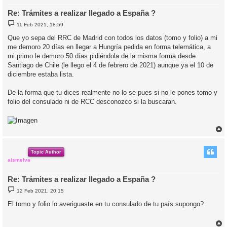
Re: Trámites a realizar llegado a España ?
M
11 Feb 2021, 18:59
e
n
Que yo sepa del RRC de Madrid con todos los datos (tomo y folio) a mi
s
me demoro 20 días en llegar a Hungría pedida en forma telemática, a
a
j
mi primo le demoro 50 días pidiéndola de la misma forma desde
e
Santiago de Chile (le llego el 4 de febrero de 2021) aunque ya el 10 de
diciembre estaba lista.
De la forma que tu dices realmente no lo se pues si no le pones tomo y
folio del consulado ni de RCC desconozco si la buscaran.
r
r
i
Topic Author
aismelva
Re: Trámites a realizar llegado a España ?
M
12 Feb 2021, 20:15
e
n
El tomo y folio lo averiguaste en tu consulado de tu país supongo?
s
a
j
e