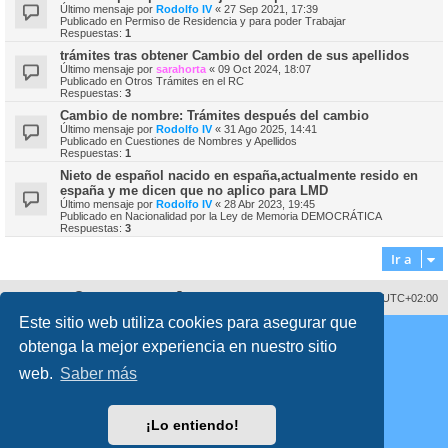
Último mensaje por
Rodolfo IV
«
27 Sep 2021, 17:39
Publicado en
Permiso de Residencia y para poder Trabajar
Respuestas:
1
trámites tras obtener Cambio del orden de sus apellidos
Último mensaje por
sarahorta
«
09 Oct 2024, 18:07
Publicado en
Otros Trámites en el RC
Respuestas:
3
Cambio de nombre: Trámites después del cambio
Último mensaje por
Rodolfo IV
«
31 Ago 2025, 14:41
Publicado en
Cuestiones de Nombres y Apellidos
Respuestas:
1
Nieto de español nacido en españa,actualmente resido en
españa y me dicen que no aplico para LMD
Último mensaje por
Rodolfo IV
«
28 Abr 2023, 19:45
Publicado en
Nacionalidad por la Ley de Memoria DEMOCRÁTICA
Respuestas:
3
Ir a
Sobre nosotros
Borrar cookies
Todos los horarios son
UTC+02:00
Este sitio web utiliza cookies para asegurar que
Copyright © 2008 - 2026 www.fororegistrocivil.es Todos los derechos reservados.
obtenga la mejor experiencia en nuestro sitio
Desarrollado por
phpBB
® Forum Software © phpBB Limited
Traducción al español por
phpBB España
web.
Saber más
Style
proflat
por ©
Mazeltof
2017
Privacidad
|
Condiciones
Time: 0.197s
| Peak Memory Usage: 2.33 MiB | GZIP: Off |
Queries: 59
¡Lo entiendo!