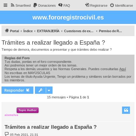
Smartfeed
Donaciones
FAQ
Registrarse
Identificarse
www.fororegistrocivil.es
Portal
Índice
EXTRANJERÍA
Cuestiones de extranjeria
Permiso de Residencia y para poder Trabajar
Trámites a realizar llegado a España ?
Tiempo de demora, documentos a presentar y que trámites debo realizar ?
Reglas del Foro
Tus dudas, ponlas en el foro correspondiente.
Así podremos tener un mejor orden de los temas.
Respeta a los demás usuarios y las Normas Generales. Puedes consultarlas
Aquí
No escribas en MAYÚSCULAS
Los temas de título Ayuda Urgente, Tengo un problema y similares serán borrados por
los miembros.
Responder
15 mensajes • Página
1
de
1
Topic Author
aismelva
Trámites a realizar llegado a España ?
M
05 Feb 2021, 21:31