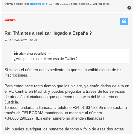
Última edición por
Rodolfo IV
el 13 Feb 2021, 05:58, editado 1 vez en total.
r
r
i
kárbiko
Re: Trámites a realizar llegado a España ?
M
13 Feb 2021, 18:42
e
n
s
a
aismelva
escribió:
↑
j
¿Aún puedo usar el recurso de Twitter?
e
Si sabes el número del expediente en que se inscribió alguna de tus
inscripciones...
Pero como hace tanto tiempo que los hiciste, ya están dados de alta en
el RC Central en Madrid, y puedes preguntar a través de los servicios
de atención al ciudadano que aparecen en la web del Ministerio de
Justicia.
Te recomendaría la llamada al teléfono +34.91.837.22.95 o contactar a
través de TELEGRAM mandando un mensaje al número
+34.663.290.227. (En este número no atienden llamadas)
Ahí puedes averiguar los números de tomo y folio de esas dos actas