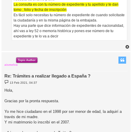
La consulta es con tu número de expediente y tu apellido y te dan
tomo , folio y fecha de inscripción
Es fácil solo necesitas tu número de expediente de cuando solicitaste
la ciudadanía y en la misma página de la embajada.
Hay una parte que dice información de expedientes de nacionalidad,
ahí vas a ley 52 o memoria histórica y pones ese número de tu
expediente y te lo va a decir
r
r
i
Topic Author
aismelva
Re: Trámites a realizar llegado a España ?
M
13 Feb 2021, 04:37
e
n
Hola,
s
a
j
Gracias por la pronta respuesta.
e
Yo me hice ciudadano en el 1998 por ser menor de edad, la adquirí a
través de mi madre.
Y mi matrimonio lo inscribí en el 2007.