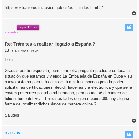
https://extranjeros.inclusion.gob.es/es ... index.html
r
r
i
Topic Author
aismelva
Re: Trámites a realizar llegado a España ?
M
11 Feb 2021, 17:47
e
n
Hola,
s
a
j
Gracias por tu respuesta, permitime otra pregunta producto de toda la
e
situación que estamos viviendo La Embajada de España en Cuba y su
nuevo sistema para más citas está mal funcionando para la poder
solicitar las certificaciones, decidir hacerlas vía electrónica y que se la
envíen por correo postal a mi hermano, pero no me sé el número de
folio ni tomo del RC... En varios lados sugieren poner 000 hay alguna
forma de localizar dichos datos de manera online ?
Saludos
r
r
i
Rodolfo IV