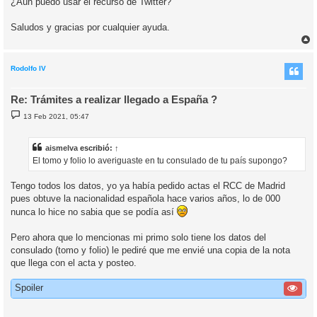
¿Aún puedo usar el recurso de Twitter?
Saludos y gracias por cualquier ayuda.
r
r
i
Rodolfo IV
Re: Trámites a realizar llegado a España ?
M
13 Feb 2021, 05:47
e
n
s
a
aismelva
escribió:
↑
j
El tomo y folio lo averiguaste en tu consulado de tu país supongo?
e
Tengo todos los datos, yo ya había pedido actas el RCC de Madrid
pues obtuve la nacionalidad española hace varios años, lo de 000
nunca lo hice no sabia que se podía así
Pero ahora que lo mencionas mi primo solo tiene los datos del
consulado (tomo y folio) le pediré que me envié una copia de la nota
que llega con el acta y posteo.
Spoiler