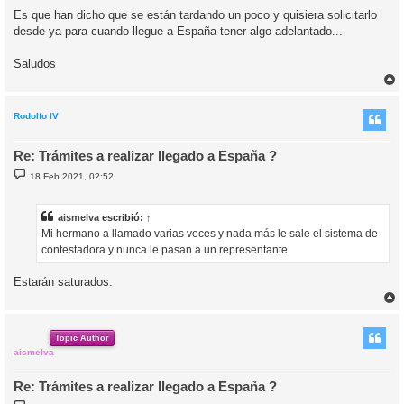
Es que han dicho que se están tardando un poco y quisiera solicitarlo
desde ya para cuando llegue a España tener algo adelantado...
Saludos
r
r
i
Rodolfo IV
Re: Trámites a realizar llegado a España ?
M
18 Feb 2021, 02:52
e
n
s
a
aismelva
escribió:
↑
j
Mi hermano a llamado varias veces y nada más le sale el sistema de
e
contestadora y nunca le pasan a un representante
Estarán saturados.
r
r
i
Topic Author
aismelva
Re: Trámites a realizar llegado a España ?
M