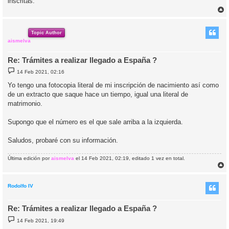
inscritas.
r
r
i
Topic Author
aismelva
Re: Trámites a realizar llegado a España ?
M
14 Feb 2021, 02:16
e
n
Yo tengo una fotocopia literal de mi inscripción de nacimiento así como
s
de un extracto que saque hace un tiempo, igual una literal de
a
j
matrimonio.
e
Supongo que el número es el que sale arriba a la izquierda.
Saludos, probaré con su información.
Última edición por
aismelva
el 14 Feb 2021, 02:19, editado 1 vez en total.
r
r
i
Rodolfo IV
Re: Trámites a realizar llegado a España ?
M
14 Feb 2021, 19:49
e