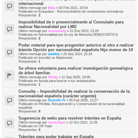
internacional
Último mensaje por
Bika
«
03 Feb 2021, 20:54
Publicado en
Exequátur - Reconocimiento de resoluciones extranjeras
Respuestas:
2
Imposibilidad de ir presencialmente al Consulado para
realizar Nacionalidad por LMD
Último mensaje por
montanarg
«
31 Ene 2023, 13:29
Publicado en
Nacionalidad por la Ley de Memoria DEMOCRÁTICA
Respuestas:
2
Poder notarial para que progenitor autorice al otro a realizar
trámite Opción por nacionalidad española Hijo menor de 14
Último mensaje por
alek6dj
«
20 Sep 2024, 22:34
Publicado en
Inscribir un Matrimonio
Respuestas:
1
Se ofrece voluntaria para realizar investigación genealógica
de árbol familiar.
Último mensaje por
Xitlaly
«
11 Sep 2025, 19:00
Publicado en
Ayuda para buscar a tus antepasados
Respuestas:
1
Consulta – Imposibilidad de realizar la conservación de la
nacionalidad española (carácter urgente)
Último mensaje por
Rodolfo IV
«
09 Feb 2026, 13:27
Publicado en
Pérdida, Recuperación y Conservación de la nacionalidad
española
Respuestas:
8
Sugerencia de webs para resolver trámites en España
Último mensaje por
ravotzepol
«
12 Oct 2022, 11:09
Publicado en
Off-Topic
Respuestas:
4
Trámites para poder trabajar en España