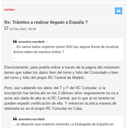
r
r
i
kárbiko
Re: Trámites a realizar llegado a España ?
M
13 Feb 2021, 00:39
e
n
s
a
aismelva
escribió:
↑
j
... En varios lados sugieren poner 000 hay alguna forma de localizar
e
dichos datos de manera online ?
...
Efectivamente, para pedirla online a través de la página del ministerio
tienes que saber los datos bien del tomo y folio del Consulado o bien
del tomo y folio del propio RC Central de Madrid.
Pero, aún sabiendo los datos del T y F del RC Consular, si la
inscripción fue hecha ahí en los 2 últimos años seguramente no va a
estar aún dada de alta en el RC Central, por lo que al no tenerla no
pueden expedir certificación de ella. Y entonces la única manera de
obtenerla es en el propio RC Consular en Cuba.
aismelva escribió:
... la situación que estamos viviendo La Embajada de España en