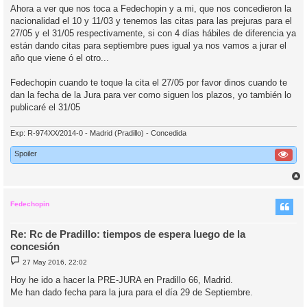
Ahora a ver que nos toca a Fedechopin y a mi, que nos concedieron la
nacionalidad el 10 y 11/03 y tenemos las citas para las prejuras para el
27/05 y el 31/05 respectivamente, si con 4 días hábiles de diferencia ya
están dando citas para septiembre pues igual ya nos vamos a jurar el
año que viene ó el otro...
Fedechopin cuando te toque la cita el 27/05 por favor dinos cuando te
dan la fecha de la Jura para ver como siguen los plazos, yo también lo
publicaré el 31/05
Exp: R-974XX/2014-0 - Madrid (Pradillo) - Concedida
Spoiler
r
r
i
Fedechopin
Re: Rc de Pradillo: tiempos de espera luego de la
concesión
M
27 May 2016, 22:02
e
n
Hoy he ido a hacer la PRE-JURA en Pradillo 66, Madrid.
s
Me han dado fecha para la jura para el día 29 de Septiembre.
a
j