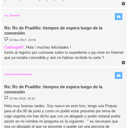
r
r
i
ua_leopolis
Re: Rc de Pradillo: tiempos de espera luego de la
concesión
M
14 Nov 2017, 22:54
e
n
Cabbage87
, Hola ! muchas felicidades !
s
fuiste al registro por curiosear sobre tu expediente o pq viste en Internet
a
j
que ya estaba concedida y aún no habías recibido la carta ?
e
r
r
i
mauriciohmcmunoz
Re: Rc de Pradillo: tiempos de espera luego de la
concesión
M
25 Abr 2018, 16:42
e
n
Hola muy buenas tardes. Soy nuevo en este foro, tengo una Prejura
s
para el día 06 de junio y como no podré estar presente por tema de
a
j
viaje urgente,me han dicho que con un abogado y poder notarial podía
e
asistir en mi nombre.mi pregunta es la siguiente : " es necesario que
sea un abogado el que se presente o puede ser una persona de