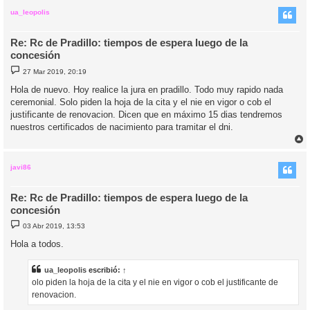
r
i
ua_leopolis
Re: Rc de Pradillo: tiempos de espera luego de la
concesión
M
27 Mar 2019, 20:19
e
n
Hola de nuevo. Hoy realice la jura en pradillo. Todo muy rapido nada
s
ceremonial. Solo piden la hoja de la cita y el nie en vigor o cob el
a
j
justificante de renovacion. Dicen que en máximo 15 dias tendremos
e
nuestros certificados de nacimiento para tramitar el dni.
r
r
i
javi86
Re: Rc de Pradillo: tiempos de espera luego de la
concesión
M
03 Abr 2019, 13:53
e
n
Hola a todos.
s
a
j
ua_leopolis
escribió:
↑
e
olo piden la hoja de la cita y el nie en vigor o cob el justificante de
renovacion.