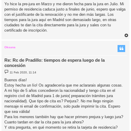
Yo hice la pre-jura en Marzo y me dieron fecha para la jura en Julio. Mi
permiso de residencia caduca justo a finales de junio, espero que valga
con el justificante de la renovación y no me den más largas. Los
tiempos para la jura aquí en Madrid son demasiado largo, en otras
ciudades te dan la cita directamente para la jura y sales con tu
certificado de inscripción.
r
r
i
Oksana
Re: Rc de Pradillo: tiempos de espera luego de la
concesión
M
11 Feb 2020, 11:14
e
n
Buenos días!
s
Estoy hecha un lío! Os agradecería que me aclararais algunas cosas.
a
j
A mi hijo de 5 años concedieron la nacionalidad y tengo cita en el
e
registro civil de Madrid para 1 de junio( preparación trámites jura
nacionalidad). Que tipo de cita es? Perjura?. No me llego ningún
mensaje ni email de confirmación, solo pude imprimir la cita. Espero
que sea válida!
Para los menores también hay que hacer primero prejura y luego jura?
Cuanto tardan en dar la cita para la jura ahora?
Y otra pregunta, en qué momento se retira la tarjeta de residencia?