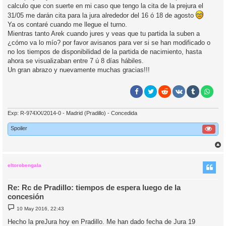
calculo que con suerte en mi caso que tengo la cita de la prejura el
31/05 me darán cita para la jura alrededor del 16 ó 18 de agosto
Ya os contaré cuando me llegue el turno.
Mientras tanto Arek cuando jures y veas que tu partida la suben a
¿cómo va lo mío? por favor avisanos para ver si se han modificado o
no los tiempos de disponibilidad de la partida de nacimiento, hasta
ahora se visualizaban entre 7 ú 8 días hábiles.
Un gran abrazo y nuevamente muchas gracias!!!
Exp: R-974XX/2014-0 - Madrid (Pradillo) - Concedida
Spoiler
r
r
i
eltorobengala
Re: Rc de Pradillo: tiempos de espera luego de la
concesión
M
10 May 2016, 22:43
e
n
Hecho la preJura hoy en Pradillo. Me han dado fecha de Jura 19
s