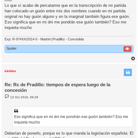
e
Lo que sí acabo de percatarme que en la transcripción de mi partida
han colocado un guión entre mis dos nombres cuando en mi partida
original no hay guión alguno y en la marginal también figura ese guión.
Eso significa que en mi dni me pondrán ese guión también? Eso me
inquieta mucho
Exp: R-974XX/2014-0 - Madrid (Pradillo) - Concedida
Spoiler
r
r
i
kárbiko
Re: Rc de Pradillo: tiempos de espera luego de la
concesión
M
13 Oct 2016, 09:29
e
n
s
a
j
Eso significa que en mi dni me pondrán ese guión también? Eso me
e
inquieta mucho
Deberían de ponerlo, porque es lo que manda la legislación española: El