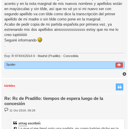
acento y en la nota marginal de mis nuevos nombres y apellidos están
en mayúsculas y sin tilde, así que no sé yo si mi nuevo ser con
segundo apellido va con tilde como dice la transcripción del primer
apellido de mi madre o sin tilde como pone en la marginal.
Acabo de pedir copia de mi partida española por primera vez, ya
estrenando mis dos apellidos ainsssssssssssss estoy que no me lo
creo iupiiiiiiiiiii
Seguiré informando
.
Exp: R-974XX/2014-0 - Madrid (Pradillo) - Concedida
Spoiler
r
r
i
kárbiko
Re: Rc de Pradillo: tiempos de espera luego de la
concesión
M
11 Oct 2016, 09:26
e
n
s
a
atitag
escribió:
j
Lo que sí me llegó solo una partida, no como habían dicho en la