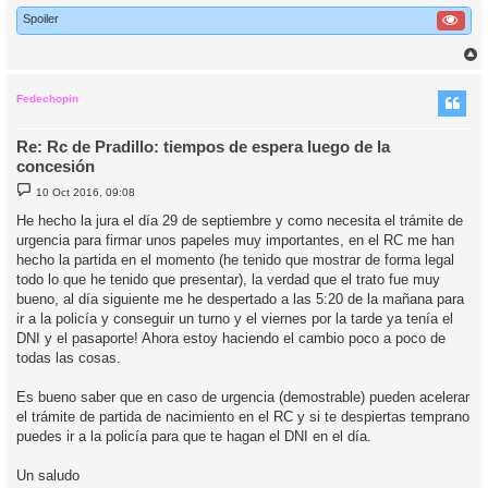
Spoiler
r
r
i
Fedechopin
Re: Rc de Pradillo: tiempos de espera luego de la
concesión
M
10 Oct 2016, 09:08
e
n
He hecho la jura el día 29 de septiembre y como necesita el trámite de
s
urgencia para firmar unos papeles muy importantes, en el RC me han
a
j
hecho la partida en el momento (he tenido que mostrar de forma legal
e
todo lo que he tenido que presentar), la verdad que el trato fue muy
bueno, al día siguiente me he despertado a las 5:20 de la mañana para
ir a la policía y conseguir un turno y el viernes por la tarde ya tenía el
DNI y el pasaporte! Ahora estoy haciendo el cambio poco a poco de
todas las cosas.
Es bueno saber que en caso de urgencia (demostrable) pueden acelerar
el trámite de partida de nacimiento en el RC y si te despiertas temprano
puedes ir a la policía para que te hagan el DNI en el día.
Un saludo