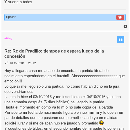
Y suerte a todos
Spoiler
r
r
i
atitag
Re: Rc de Pradillo: tiempos de espera luego de la
concesión
M
10 Oct 2016, 23:12
e
n
Hoy a llegar a casa me acabo de encontrar la partida literal de
s
nacimiento esperándome en el buzón!!! Ainssssssssssssssssssss que
a
j
emoción!!!
e
Lo que sí me llegó solo una partida, no como habían dicho en la jura
que vendrían dos.
La jura la hice el 03/10/2016 y me inscribieron el 04/10/2016 y justico
una semanita después (5 días hábiles) ha llegado la partida
Hasta el momento en cómo va lo mío no sale copia de la partida
Por suerte mi fecha de nacimiento figura bien iupiiiiiiiiiiiiii y lo que sí un
par de detalles que me pusieron que prometí cuando yo en realidad
solicité jurar y si me dejaban hubiera jurado y prometido
Y cuestiones de tildes, en el segundo nombre de mi padre lo ponen sin