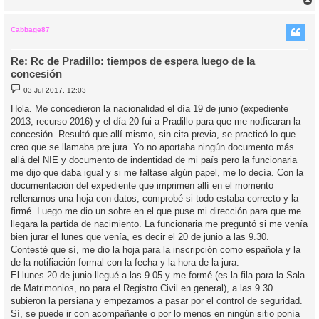
r
r
i
Cabbage87
Re: Rc de Pradillo: tiempos de espera luego de la
concesión
M
03 Jul 2017, 12:03
e
n
Hola. Me concedieron la nacionalidad el día 19 de junio (expediente
s
2013, recurso 2016) y el día 20 fui a Pradillo para que me notficaran la
a
j
concesión. Resultó que allí mismo, sin cita previa, se practicó lo que
e
creo que se llamaba pre jura. Yo no aportaba ningún documento más
allá del NIE y documento de indentidad de mi país pero la funcionaria
me dijo que daba igual y si me faltase algún papel, me lo decía. Con la
documentación del expediente que imprimen allí en el momento
rellenamos una hoja con datos, comprobé si todo estaba correcto y la
firmé. Luego me dio un sobre en el que puse mi dirección para que me
llegara la partida de nacimiento. La funcionaria me preguntó si me venía
bien jurar el lunes que venía, es decir el 20 de junio a las 9.30.
Contesté que sí, me dio la hoja para la inscripción como española y la
de la notifiación formal con la fecha y la hora de la jura.
El lunes 20 de junio llegué a las 9.05 y me formé (es la fila para la Sala
de Matrimonios, no para el Registro Civil en general), a las 9.30
subieron la persiana y empezamos a pasar por el control de seguridad.
Sí, se puede ir con acompañante o por lo menos en ningún sitio ponía