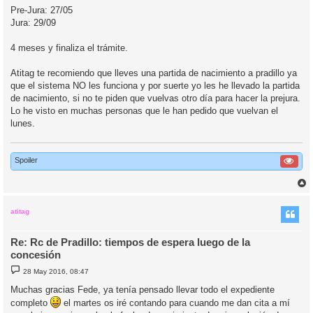
e
Pre-Jura: 27/05
Jura: 29/09
4 meses y finaliza el trámite.
Atitag te recomiendo que lleves una partida de nacimiento a pradillo ya
que el sistema NO les funciona y por suerte yo les he llevado la partida
de nacimiento, si no te piden que vuelvas otro día para hacer la prejura.
Lo he visto en muchas personas que le han pedido que vuelvan el
lunes.
Spoiler
r
r
i
atitag
Re: Rc de Pradillo: tiempos de espera luego de la
concesión
M
28 May 2016, 08:47
e
n
Muchas gracias Fede, ya tenía pensado llevar todo el expediente
s
completo
a
el martes os iré contando para cuando me dan cita a mí
j