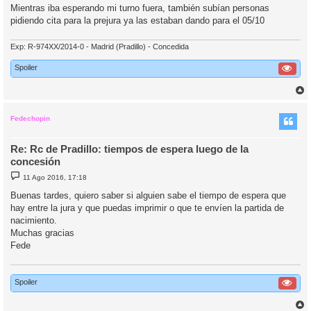
Mientras iba esperando mi turno fuera, también subían personas
pidiendo cita para la prejura ya las estaban dando para el 05/10
Exp: R-974XX/2014-0 - Madrid (Pradillo) - Concedida
Spoiler
r
r
i
Fedechopin
Re: Rc de Pradillo: tiempos de espera luego de la
concesión
M
11 Ago 2016, 17:18
e
n
Buenas tardes, quiero saber si alguien sabe el tiempo de espera que
s
hay entre la jura y que puedas imprimir o que te envíen la partida de
a
j
nacimiento.
e
Muchas gracias
Fede
Spoiler