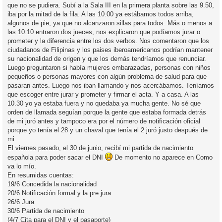
que no se pudiera. Subí a la Sala III en la primera planta sobre las 9.50,
iba por la mitad de la fila. A las 10.00 ya estábamos todos arriba,
algunos de pie, ya que no alcanzaron sillas para todos. Más o menos a
las 10.10 entraron dos jueces, nos explicaron que podíamos jurar o
prometer y la diferencia entre los dos verbos. Nos comentaron que los
ciudadanos de Filipinas y los paises iberoamericanos podrían mantener
su nacionalidad de origen y que los demás tendríamos que renunciar.
Luego preguntaron si había mujeres embarazadas, personas con niños
pequeños o personas mayores con algún problema de salud para que
pasaran antes. Luego nos iban llamando y nos acercábamos. Teníamos
que escoger entre jurar y prometer y firmar el acta. Y a casa. A las
10.30 yo ya estaba fuera y no quedaba ya mucha gente. No sé que
orden de llamada seguían porque la gente que estaba formada detrás
de mi juró antes y tampoco era por el número de notificación oficial
porque yo tenía el 28 y un chaval que tenía el 2 juró justo después de
mi.
El viernes pasado, el 30 de junio, recibí mi partida de nacimiento
española para poder sacar el DNI
De momento no aparece en Como
va lo mío.
En resumidas cuentas:
19/6 Concedida la nacionalidad
20/6 Notificación formal y la pre jura
26/6 Jura
30/6 Partida de nacimiento
(4/7 Cita para el DNI y el pasaporte)