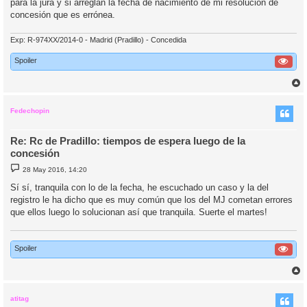
para la jura y si arreglan la fecha de nacimiento de mi resolución de
e
concesión que es errónea.
Exp: R-974XX/2014-0 - Madrid (Pradillo) - Concedida
Spoiler
r
r
i
Fedechopin
Re: Rc de Pradillo: tiempos de espera luego de la
concesión
M
28 May 2016, 14:20
e
n
Sí sí, tranquila con lo de la fecha, he escuchado un caso y la del
s
registro le ha dicho que es muy común que los del MJ cometan errores
a
j
que ellos luego lo solucionan así que tranquila. Suerte el martes!
e
Spoiler
r
r
i
atitag