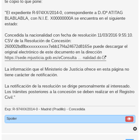
te copio lo que pone:
"El expediente R-974XX/2014-0, correspondiente a D./Dª ATITAG
BLABLABLA, con N.I.E. X00000000A se encuentra en el siguiente
estado:
Concedida la nacionalidad con fecha de resolución 11/03/2016 9:55:10.
CSV de la Resolución de Concesión:
260002bd8bxxxxxxxxxx7ebb17f4a24672d816Se puede descargar el
original electrónico de este documento en la dirección
https://sede.mjusticia.gob.es/eConsulta ... nalidad.do
La información que el Ministerio de Justicia ofrece en esta página no
tiene carácter de notificación.
La notificación de la resolución se dirige personalmente al interesado.
Los trámites posteriores a la concesión se deben realizar en el Registro
Civil."
Exp: R-974XX/2014-0 - Madrid (Pradillo) - Concedida
Spoiler
r
r