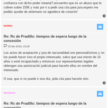
confianza con dicho poder notarial?,encuentro que es un abuso que te
cobren sobre 150€ y más por ir a pedir una cita para jura.espero me
podáis ayudar de antemano se agradece de corazón!
r
r
i
kárbiko
Re: Rc de Pradillo: tiempos de espera luego de la
concesión
M
25 Abr 2018, 23:28
e
n
Los actos de aceptación y jura de nacionalidad son personalísimos y no
s
los puede hacer sino el propio interesado, salvo que sea menor de 14
a
j
años o esté incapacitado y entonces sus representantes legales
e
obtengan una autorización judicial para hacerlo ellos en nombre del
interesado.
O sea, que si no puede ir ese día, pida cita para hacerlo otro.
r
r
i
hanalaura
Re: Rc de Pradillo: tiempos de espera luego de la
concesión