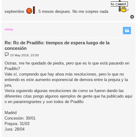
a
j
e
septiembre
. 5 meses despues. No me sorpres nada
r
r
i
atitag
Re: Rc de Pradillo: tiempos de espera luego de la
concesión
M
10 May 2016, 23:50
e
n
Ostras, me he quedado de piedra, pero que es lo que está pasando en
s
Pradillo?
a
j
Vale sí, comprendo que hay ahoa más resoluciones, pero lo que no
e
entiendo es este aumento exponencial de demora entre la prejura y la
jura,
Venía siguiendo algunas resoluciones de como se fueron dando las
diferentes citas pongo algunos ejemplos de gente que ha publicado aquí
o en parainmigrantes y son todos de Pradillo
Madrid
Concesión: 30/01
Prejura: 31/03
Jura: 28/04