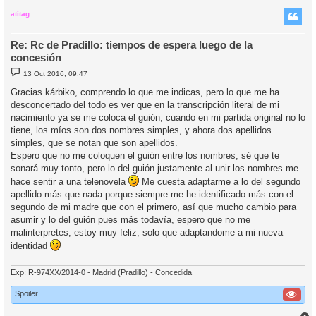
r
i
atitag
Re: Rc de Pradillo: tiempos de espera luego de la
concesión
M
13 Oct 2016, 09:47
e
n
Gracias kárbiko, comprendo lo que me indicas, pero lo que me ha
s
desconcertado del todo es ver que en la transcripción literal de mi
a
j
nacimiento ya se me coloca el guión, cuando en mi partida original no lo
e
tiene, los míos son dos nombres simples, y ahora dos apellidos
simples, que se notan que son apellidos.
Espero que no me coloquen el guión entre los nombres, sé que te
sonará muy tonto, pero lo del guión justamente al unir los nombres me
hace sentir a una telenovela
Me cuesta adaptarme a lo del segundo
apellido más que nada porque siempre me he identificado más con el
segundo de mi madre que con el primero, así que mucho cambio para
asumir y lo del guión pues más todavía, espero que no me
malinterpretes, estoy muy feliz, solo que adaptandome a mi nueva
identidad
Exp: R-974XX/2014-0 - Madrid (Pradillo) - Concedida
Spoiler