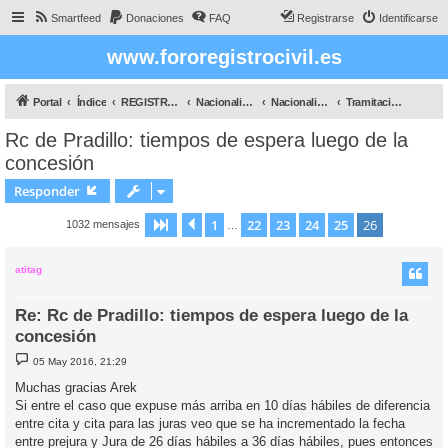
Smartfeed
Donaciones
FAQ
Registrarse
Identificarse
www.fororegistrocivil.es
Portal
Índice
REGISTRO CIVIL
Nacionalidad
Nacionalidad por Residencia
Tramitación por Registro Civil
Rc de Pradillo: tiempos de espera luego de la
concesión
Responder
1
22
23
24
25
26
Página
Anterior
26
de
26
1032 mensajes
…
atitag
Re: Rc de Pradillo: tiempos de espera luego de la
concesión
M
05 May 2016, 21:29
e
n
Muchas gracias Arek
s
Si entre el caso que expuse más arriba en 10 días hábiles de diferencia
a
j
entre cita y cita para las juras veo que se ha incrementado la fecha
e
entre prejura y Jura de 26 días hábiles a 36 días hábiles, pues entonces