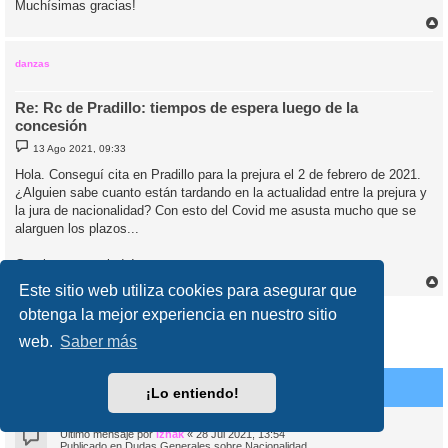
Muchísimas gracias!
r
r
i
danzas
Re: Rc de Pradillo: tiempos de espera luego de la
concesión
M
13 Ago 2021, 09:33
e
n
Hola. Conseguí cita en Pradillo para la prejura el 2 de febrero de 2021.
s
¿Alguien sabe cuanto están tardando en la actualidad entre la prejura y
a
j
la jura de nacionalidad? Con esto del Covid me asusta mucho que se
e
alarguen los plazos...
Gracias y un saludo!
Este sitio web utiliza cookies para asegurar que
r
r
Responder
obtenga la mejor experiencia en nuestro sitio
i
web.
Saber más
1
22
23
24
25
26
Página
Anterior
26
de
26
1032 mensajes
…
Temas similares
¡Lo entiendo!
Tiempo de espera para tener nacionalidad? DUDAS
Último mensaje por
izhak
«
28 Jul 2021, 13:54
Publicado en
Dudas Generales sobre Nacionalidad