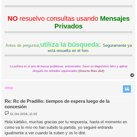
NO
resuelvo consultas usando
Mensajes
Privados
utiliza la búsqueda:
Antes de preguntar
,
Seguramente ya
está resuelta en el foro.
La política es el arte de buscar problemas, encontrarlos, hacer un diagnóstico falso y aplicar
después los remedios equivocados.
(
Groucho Marx
dixit
)
r
r
i
atitag
Re: Rc de Pradillo: tiempos de espera luego de la
concesión
M
11 Oct 2016, 11:02
e
n
Hola kárbiko, muchas gracias por tu respuesta, hasta el momento en
s
como va lo mío no han subido la partida, yo seguiré entrando
a
j
igualmente a ver cuando la suben y os lo diré.
e