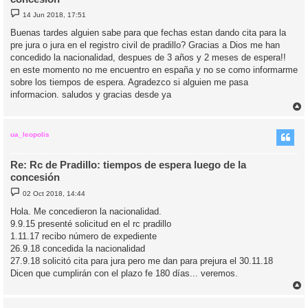
M
14 Jun 2018, 17:51
e
n
Buenas tardes alguien sabe para que fechas estan dando cita para la
s
pre jura o jura en el registro civil de pradillo? Gracias a Dios me han
a
j
concedido la nacionalidad, despues de 3 años y 2 meses de espera!!
e
en este momento no me encuentro en españa y no se como informarme
sobre los tiempos de espera. Agradezco si alguien me pasa
informacion. saludos y gracias desde ya
r
r
i
ua_leopolis
Re: Rc de Pradillo: tiempos de espera luego de la
concesión
M
02 Oct 2018, 14:44
e
n
Hola. Me concedieron la nacionalidad.
s
9.9.15 presenté solicitud en el rc pradillo
a
j
1.11.17 recibo número de expediente
e
26.9.18 concedida la nacionalidad
27.9.18 solicitó cita para jura pero me dan para prejura el 30.11.18
Dicen que cumplirán con el plazo fe 180 días... veremos.
r
r