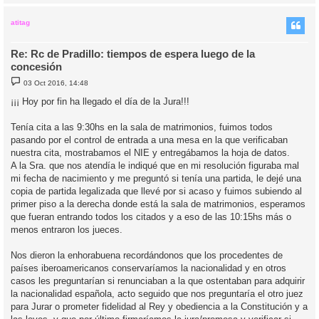
r
r
i
atitag
Re: Rc de Pradillo: tiempos de espera luego de la
concesión
M
03 Oct 2016, 14:48
e
n
¡¡¡ Hoy por fin ha llegado el día de la Jura!!!
s
a
j
Tenía cita a las 9:30hs en la sala de matrimonios, fuimos todos
e
pasando por el control de entrada a una mesa en la que verificaban
nuestra cita, mostrabamos el NIE y entregábamos la hoja de datos.
A la Sra. que nos atendía le indiqué que en mi resolución figuraba mal
mi fecha de nacimiento y me preguntó si tenía una partida, le dejé una
copia de partida legalizada que llevé por si acaso y fuimos subiendo al
primer piso a la derecha donde está la sala de matrimonios, esperamos
que fueran entrando todos los citados y a eso de las 10:15hs más o
menos entraron los jueces.
Nos dieron la enhorabuena recordándonos que los procedentes de
países iberoamericanos conservaríamos la nacionalidad y en otros
casos les preguntarían si renunciaban a la que ostentaban para adquirir
la nacionalidad española, acto seguido que nos preguntaría el otro juez
para Jurar o prometer fidelidad al Rey y obediencia a la Constitución y a