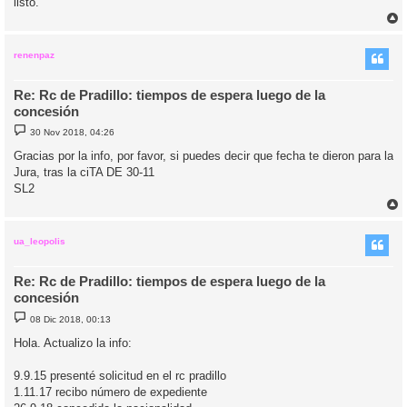
listo.
r
r
i
renenpaz
Re: Rc de Pradillo: tiempos de espera luego de la
concesión
M
30 Nov 2018, 04:26
e
n
Gracias por la info, por favor, si puedes decir que fecha te dieron para la
s
Jura, tras la ciTA DE 30-11
a
j
SL2
e
r
r
i
ua_leopolis
Re: Rc de Pradillo: tiempos de espera luego de la
concesión
M
08 Dic 2018, 00:13
e
n
Hola. Actualizo la info:
s
a
j
9.9.15 presenté solicitud en el rc pradillo
e
1.11.17 recibo número de expediente