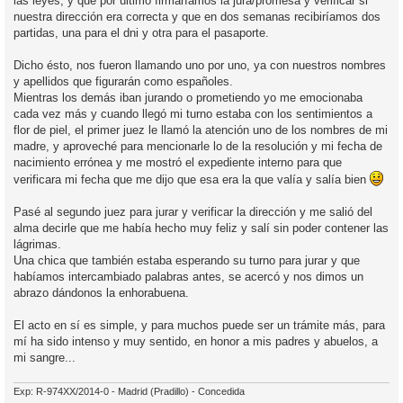
las leyes, y que por último firmaríamos la jura/promesa y verificar si
nuestra dirección era correcta y que en dos semanas recibiríamos dos
partidas, una para el dni y otra para el pasaporte.
Dicho ésto, nos fueron llamando uno por uno, ya con nuestros nombres
y apellidos que figurarán como españoles.
Mientras los demás iban jurando o prometiendo yo me emocionaba
cada vez más y cuando llegó mi turno estaba con los sentimientos a
flor de piel, el primer juez le llamó la atención uno de los nombres de mi
madre, y aproveché para mencionarle lo de la resolución y mi fecha de
nacimiento errónea y me mostró el expediente interno para que
verificara mi fecha que me dijo que esa era la que valía y salía bien
Pasé al segundo juez para jurar y verificar la dirección y me salió del
alma decirle que me había hecho muy feliz y salí sin poder contener las
lágrimas.
Una chica que también estaba esperando su turno para jurar y que
habíamos intercambiado palabras antes, se acercó y nos dimos un
abrazo dándonos la enhorabuena.
El acto en sí es simple, y para muchos puede ser un trámite más, para
mí ha sido intenso y muy sentido, en honor a mis padres y abuelos, a
mi sangre...
Exp: R-974XX/2014-0 - Madrid (Pradillo) - Concedida