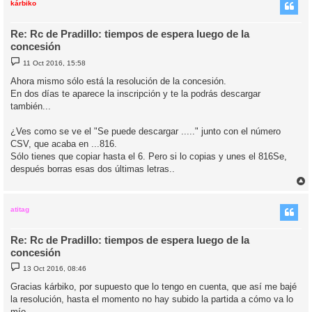
i
kárbiko
Re: Rc de Pradillo: tiempos de espera luego de la
concesión
M
11 Oct 2016, 15:58
e
n
Ahora mismo sólo está la resolución de la concesión.
s
En dos días te aparece la inscripción y te la podrás descargar
a
j
también...
e
¿Ves como se ve el "Se puede descargar ....." junto con el número
CSV, que acaba en ...816.
Sólo tienes que copiar hasta el 6. Pero si lo copias y unes el 816Se,
después borras esas dos últimas letras..
r
r
i
atitag
Re: Rc de Pradillo: tiempos de espera luego de la
concesión
M
13 Oct 2016, 08:46
e
n
Gracias kárbiko, por supuesto que lo tengo en cuenta, que así me bajé
s
la resolución, hasta el momento no hay subido la partida a cómo va lo
a
j
mío.