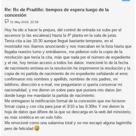
Re: Rc de Pradillo: tiempos de espera luego de la
concesión
M
31 May 2016, 22:59
e
n
Hoy he ido a hacer la prejura, del control de entrada se sube por el
s
ascensor (o las escaleras) hasta la 4º planta en la sala de juras.
a
j
Tenía cita a las 10:30 aunque llegué bastante temprano, en el
e
mostrador nos íbamos anunciando y nos marcaban en la lista hasta que
llegaba nuestro turno y entrábamos, me pidieron solo la copia de la
resolución que tenía la cita, más que nada por el número de expediente
y el nie, hoy tenían acceso a todos los datos. mencioné lo de la fecha
de nacimiento errónea en la resolución he imprimieron la resolución y la
copia de mi partida de nacimiento de mi expediente señalando el error,
confirmaron mis nombres y apellido, nombres de mis padres, mi
teléfono, dirección e e-mail, me preguntaron si quería conservar mi
nacionalidad, y me dieron un sobre para que pusiera mis datos (en
donde luego me mandarán la partida de nacimiento.
Me entregaron la notificación formal de la concesión que me hicieron
firmar copia y con cita para jurar el 3/10 a las 9:30hs Y me dieron la
hoja de datos que difiere de la que se descarga en la web del ministerio,
es más sintética en un solo folio.
Me emocioné como una salamina total y se me escapó alguna lagrimilla
pero de felicidad