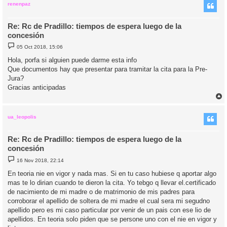
i
renenpaz
Re: Rc de Pradillo: tiempos de espera luego de la
concesión
M
05 Oct 2018, 15:06
e
n
Hola, porfa si alguien puede darme esta info
s
Que documentos hay que presentar para tramitar la cita para la Pre-
a
j
Jura?
e
Gracias anticipadas
r
r
i
ua_leopolis
Re: Rc de Pradillo: tiempos de espera luego de la
concesión
M
16 Nov 2018, 22:14
e
n
En teoria nie en vigor y nada mas. Si en tu caso hubiese q aportar algo
s
mas te lo dirian cuando te dieron la cita. Yo tebgo q llevar el.certificado
a
j
de nacimiento de mi madre o de matrimonio de mis padres para
e
corroborar el apellido de soltera de mi madre el cual sera mi segudno
apellido pero es mi caso particular por venir de un pais con ese lio de
apellidos. En teoria solo piden que se persone uno con el nie en vigor y