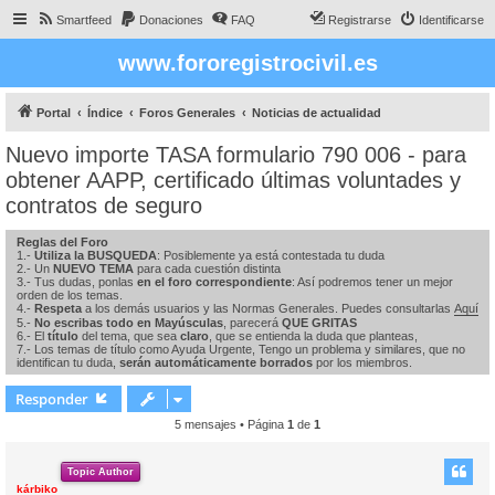
Smartfeed
Donaciones
FAQ
Registrarse
Identificarse
www.fororegistrocivil.es
Portal
Índice
Foros Generales
Noticias de actualidad
Nuevo importe TASA formulario 790 006 - para
obtener AAPP, certificado últimas voluntades y
contratos de seguro
Reglas del Foro
1.-
Utiliza la BUSQUEDA
: Posiblemente ya está contestada tu duda
2.- Un
NUEVO TEMA
para cada cuestión distinta
3.- Tus dudas, ponlas
en el foro correspondiente
: Así podremos tener un mejor
orden de los temas.
4.-
Respeta
a los demás usuarios y las Normas Generales. Puedes consultarlas
Aquí
5.-
No escribas todo en Mayúsculas
, parecerá
QUE GRITAS
6.- El
título
del tema, que sea
claro
, que se entienda la duda que planteas,
7.- Los temas de título como Ayuda Urgente, Tengo un problema y similares, que no
identifican tu duda,
serán automáticamente borrados
por los miembros.
Responder
5 mensajes • Página
1
de
1
Topic Author
kárbiko