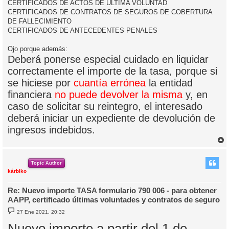
CERTIFICADOS DE ACTOS DE ÚLTIMA VOLUNTAD
CERTIFICADOS DE CONTRATOS DE SEGUROS DE COBERTURA
DE FALLECIMIENTO
CERTIFICADOS DE ANTECEDENTES PENALES
Ojo porque además:
Deberá ponerse especial cuidado en liquidar
correctamente el importe de la tasa, porque si
se hiciese por
cuantía errónea
la entidad
financiera
no puede devolver la misma
y, en
caso de solicitar su reintegro, el interesado
deberá iniciar un expediente de devolución de
ingresos indebidos.
r
r
i
Topic Author
kárbiko
Re: Nuevo importe TASA formulario 790 006 - para obtener
AAPP, certificado últimas voluntades y contratos de seguro
M
27 Ene 2021, 20:32
e
n
Nuevo importe a partir del 1 de
s