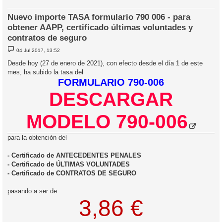
Nuevo importe TASA formulario 790 006 - para
obtener AAPP, certificado últimas voluntades y
contratos de seguro
M
04 Jul 2017, 13:52
e
n
Desde hoy (27 de enero de 2021), con efecto desde el día 1 de este
s
mes, ha subido la tasa del
a
j
FORMULARIO 790-006
e
DESCARGAR
MODELO 790-006
para la obtención del
- Certificado de ANTECEDENTES PENALES
- Certificado de ÚLTIMAS VOLUNTADES
- Certificado de CONTRATOS DE SEGURO
pasando a ser de
3,86 €