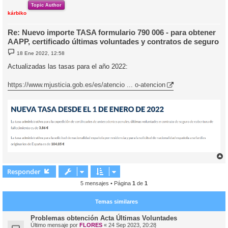
i
Topic Author
kárbiko
Re: Nuevo importe TASA formulario 790 006 - para obtener
AAPP, certificado últimas voluntades y contratos de seguro
M
18 Ene 2022, 12:58
e
n
Actualizadas las tasas para el año 2022:
s
a
j
https://www.mjusticia.gob.es/es/atencio ... o-atencion
e
r
r
Responder
i
5 mensajes • Página
1
de
1
Temas similares
Problemas obtención Acta Últimas Voluntades
Último mensaje por
FLORES
«
24 Sep 2023, 20:28