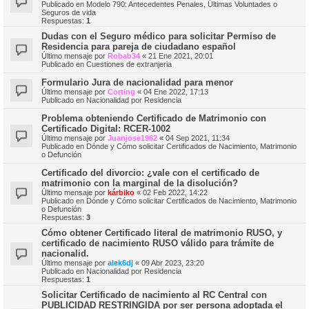
Publicado en
Modelo 790: Antecedentes Penales, Últimas Voluntades o
Seguros de vida
Respuestas:
1
Dudas con el Seguro médico para solicitar Permiso de
Residencia para pareja de ciudadano español
Último mensaje por
Robab34
«
21 Ene 2021, 20:01
Publicado en
Cuestiones de extranjeria
Formulario Jura de nacionalidad para menor
Último mensaje por
Corting
«
04 Ene 2022, 17:13
Publicado en
Nacionalidad por Residencia
Problema obteniendo Certificado de Matrimonio con
Certificado Digital: RCER-1002
Último mensaje por
Juanjose1962
«
04 Sep 2021, 11:34
Publicado en
Dónde y Cómo solicitar Certificados de Nacimiento, Matrimonio
o Defunción
Certificado del divorcio: ¿vale con el certificado de
matrimonio con la marginal de la disolución?
Último mensaje por
kárbiko
«
02 Feb 2022, 14:22
Publicado en
Dónde y Cómo solicitar Certificados de Nacimiento, Matrimonio
o Defunción
Respuestas:
3
Cómo obtener Certificado literal de matrimonio RUSO, y
certificado de nacimiento RUSO válido para trámite de
nacionalid.
Último mensaje por
alek6dj
«
09 Abr 2023, 23:20
Publicado en
Nacionalidad por Residencia
Respuestas:
1
Solicitar Certificado de nacimiento al RC Central con
PUBLICIDAD RESTRINGIDA por ser persona adoptada el