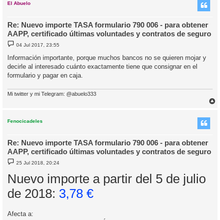
i
El Abuelo
Re: Nuevo importe TASA formulario 790 006 - para obtener
AAPP, certificado últimas voluntades y contratos de seguro
M
04 Jul 2017, 23:55
e
n
Información importante, porque muchos bancos no se quieren mojar y
s
decirle al interesado cuánto exactamente tiene que consignar en el
a
j
formulario y pagar en caja.
e
Mi twitter y mi Telegram: @abuelo333
r
r
i
Fenocicadeles
Re: Nuevo importe TASA formulario 790 006 - para obtener
AAPP, certificado últimas voluntades y contratos de seguro
M
25 Jul 2018, 20:24
e
n
Nuevo importe a partir del 5 de julio
s
a
de 2018:
3,78 €
j
e
Afecta a: