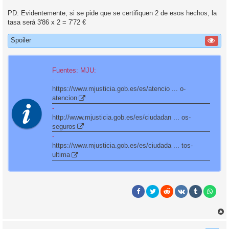
PD: Evidentemente, si se pide que se certifiquen 2 de esos hechos, la
tasa será 3'86 x 2 = 7'72 €
Spoiler
Fuentes: MJU:
-
https://www.mjusticia.gob.es/es/atencio ... o-
atencion
-
http://www.mjusticia.gob.es/es/ciudadan ... os-
seguros
-
https://www.mjusticia.gob.es/es/ciudada ... tos-
ultima
r
r