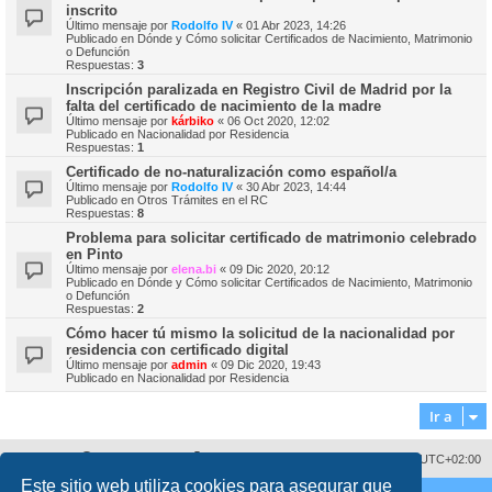
inscrito
Último mensaje por
Rodolfo IV
«
01 Abr 2023, 14:26
Publicado en
Dónde y Cómo solicitar Certificados de Nacimiento, Matrimonio
o Defunción
Respuestas:
3
Inscripción paralizada en Registro Civil de Madrid por la
falta del certificado de nacimiento de la madre
Último mensaje por
kárbiko
«
06 Oct 2020, 12:02
Publicado en
Nacionalidad por Residencia
Respuestas:
1
Certificado de no-naturalización como español/a
Último mensaje por
Rodolfo IV
«
30 Abr 2023, 14:44
Publicado en
Otros Trámites en el RC
Respuestas:
8
Problema para solicitar certificado de matrimonio celebrado
en Pinto
Último mensaje por
elena.bi
«
09 Dic 2020, 20:12
Publicado en
Dónde y Cómo solicitar Certificados de Nacimiento, Matrimonio
o Defunción
Respuestas:
2
Cómo hacer tú mismo la solicitud de la nacionalidad por
residencia con certificado digital
Último mensaje por
admin
«
09 Dic 2020, 19:43
Publicado en
Nacionalidad por Residencia
Ir a
Sobre nosotros
Borrar cookies
Todos los horarios son
UTC+02:00
Este sitio web utiliza cookies para asegurar que