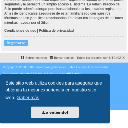
segundos y le permitirá un amplio acceso al sistema. La Administración del
Sitio puede además otorgar permisos adicionales a los usuarios registrados.
Antes de identificarse asegúrese de estar familiarizado con nuestros
términos de uso y políticas relacionadas. Por favor lea las reglas de los foros
mientras navega por el Sitio.
Condiciones de uso
|
Política de privacidad
Registrarse
Sobre nosotros
Borrar cookies
Todos los horarios son
UTC+02:00
Copyright © 2008 - 2026 www.fororegistrocivil.es Todos los derechos reservados.
Desarrollado por
phpBB
® Forum Software © phpBB Limited
Traducción al español por
phpBB España
Style
proflat
por ©
Mazeltof
2017
Este sitio web utiliza cookies para asegurar que
Privacidad
|
Condiciones
obtenga la mejor experiencia en nuestro sitio
Time: 0.190s
| Peak Memory Usage: 1.96 MiB | GZIP: Off |
Queries: 12
web.
Saber más
¡Lo entiendo!