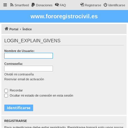
Smartfeed
Donaciones
FAQ
Registrarse
Identificarse
www.fororegistrocivil.es
Portal
Índice
LOGIN_EXPLAIN_GIVENS
Nombre de Usuario:
Contraseña:
Olvidé mi contraseña
Reenviar email de activación
Recordar
Ocultar mi estado de conexión en esta sesión
REGISTRARSE
Para autenticarse debe estar registrado. Registrarse tomará solo unos pocos