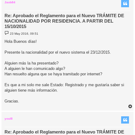
i
Jaob84
Re: Aprobado el Reglamento para el Nuevo TRÁMITE DE
NACIONALIDAD POR RESIDENCIA. A PARTIR DEL
15/10/2015
M
23 May 2016, 09:51
e
n
Hola Buenos días!
s
a
j
Presente la nacionalidad por el nuevo sistema el 23/12/2015.
e
Alguien más la ha presentado?
A alguien le han comunicado algo?
Han resuelto alguna que se haya tramitado por internet?
Es que a mi solo me sale Estado: Registrado y me gustaría saber si
alguien tiene más información.
Gracias.
r
r
i
youl8
Re: Aprobado el Reglamento para el Nuevo TRÁMITE DE