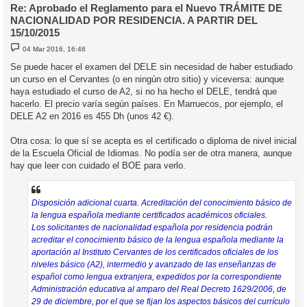
Re: Aprobado el Reglamento para el Nuevo TRÁMITE DE
NACIONALIDAD POR RESIDENCIA. A PARTIR DEL
15/10/2015
M
04 Mar 2016, 16:46
e
n
Se puede hacer el examen del DELE sin necesidad de haber estudiado
s
un curso en el Cervantes (o en ningún otro sitio) y viceversa: aunque
a
j
haya estudiado el curso de A2, si no ha hecho el DELE, tendrá que
e
hacerlo. El precio varía según países. En Marruecos, por ejemplo, el
DELE A2 en 2016 es 455 Dh (unos 42 €).
Otra cosa: lo que sí se acepta es el certificado o diploma de nivel inicial
de la Escuela Oficial de Idiomas. No podía ser de otra manera, aunque
hay que leer con cuidado el BOE para verlo.
Disposición adicional cuarta. Acreditación del conocimiento básico de
la lengua española mediante certificados académicos oficiales.
Los solicitantes de nacionalidad española por residencia podrán
acreditar el conocimiento básico de la lengua española mediante la
aportación al Instituto Cervantes de los certificados oficiales de los
niveles básico (A2), intermedio y avanzado de las enseñanzas de
español como lengua extranjera, expedidos por la correspondiente
Administración educativa al amparo del Real Decreto 1629/2006, de
29 de diciembre, por el que se fijan los aspectos básicos del currículo