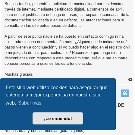
Buenas tardes, presenté la solicitud de nacionalidad por residencia a
través de internet, mediante certificado digital, a comienzos de abril,
junto con el justificante del pago de tasas, las copias escaneadas de la
documentación solicitada o en su defecto, las autorizaciones para su
consulta en las diferentes bases de datos...
A partir de este punto nadie se ha puesto en contacto conmigo ni ha
solicitado ninguna documentación más. ¿Alguien puede indicarme qué
pasos vienen a continuación y si yo puedo hacer algo en el registro civil
o mi juzgado de paz para acelerarlos? Reconozco que tengo cierta
desconfianza con respecto a este procedimiento, así que me animaría
conocer personas a quienes les está funcionando.
Muchas gracias.
r
Este sitio web utiliza cookies para asegurar que
r
i
talej
obtenga la mejor experiencia en nuestro sitio
web.
Saber más
Re: Aprobado el Reglamento para el Nuevo TRÁMITE DE
NACIONALIDAD POR RESIDENCIA. A PARTIR DEL
15/10/2015
¡Lo entiendo!
M
14 Oct 2016, 14:41
e
n
Buenos días y buenas noticias (para algunos):
s