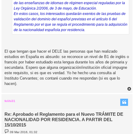
de las enseñanzas de idiomas de régimen especial reguladas por la
Ley Orgánica 2/2006, de 3 de mayo, de Educación.
En estos casos, los interesados quedarán exentos de las pruebas de
validación del dominio del español previstas en el artículo 6 del
Reglamento por el que se regula el procedimiento para la adquisición
de la nacionalidad española por residencia.
El que tengan que hacer el DELE las personas que han realizado
estudios en España es absurdo: se reconoce un nivel de B1 de inglés o
francés por haber estudiado esta lengua durante los años de primaria y
secundaria. Espero que alguna organización/institución oficial impugne
este requisito, si es que es verdad. Yo he hecho una consulta al
Instituto Cervantes; os contaré cuando me respondan (si es que lo
hacen).
r
r
i
felihi31
Re: Aprobado el Reglamento para el Nuevo TRÁMITE DE
NACIONALIDAD POR RESIDENCIA. A PARTIR DEL
15/10/2015
M
09 Mar 2016, 01:32