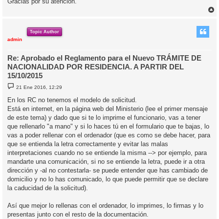
Gracias por su atención.
r
r
i
Topic Author
admin
Re: Aprobado el Reglamento para el Nuevo TRÁMITE DE
NACIONALIDAD POR RESIDENCIA. A PARTIR DEL
15/10/2015
M
21 Ene 2016, 12:29
e
n
En los RC no tenemos el modelo de solicitud.
s
Está en internet, en la página web del Ministerio (lee el primer mensaje
a
j
de este tema) y dado que si te lo imprime el funcionario, vas a tener
e
que rellenarlo "a mano" y si lo haces tú en el formulario que te bajas, lo
vas a poder rellenar con el ordenador (que es como se debe hacer, para
que se entienda la letra correctamente y evitar las malas
interpretaciones cuando no se entiende la misma --> por ejemplo, para
mandarte una comunicación, si no se entiende la letra, puede ir a otra
dirección y -al no contestarla- se puede entender que has cambiado de
domicilio y no lo has comunicado, lo que puede permitir que se declare
la caducidad de la solicitud).
Así que mejor lo rellenas con el ordenador, lo imprimes, lo firmas y lo
presentas junto con el resto de la documentación.