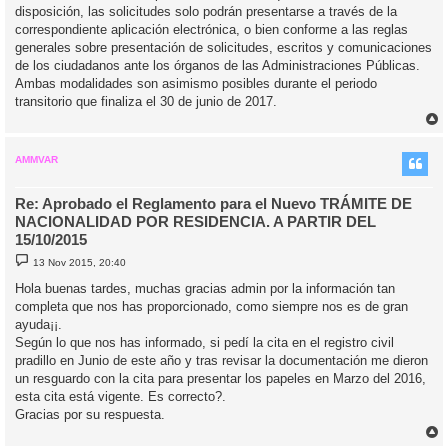
disposición, las solicitudes solo podrán presentarse a través de la
correspondiente aplicación electrónica, o bien conforme a las reglas
generales sobre presentación de solicitudes, escritos y comunicaciones
de los ciudadanos ante los órganos de las Administraciones Públicas.
Ambas modalidades son asimismo posibles durante el periodo
transitorio que finaliza el 30 de junio de 2017.
r
r
i
AMMVAR
Re: Aprobado el Reglamento para el Nuevo TRÁMITE DE
NACIONALIDAD POR RESIDENCIA. A PARTIR DEL
15/10/2015
M
13 Nov 2015, 20:40
e
n
Hola buenas tardes, muchas gracias admin por la información tan
s
completa que nos has proporcionado, como siempre nos es de gran
a
j
ayuda¡¡.
e
Según lo que nos has informado, si pedí la cita en el registro civil
pradillo en Junio de este año y tras revisar la documentación me dieron
un resguardo con la cita para presentar los papeles en Marzo del 2016,
esta cita está vigente. Es correcto?.
Gracias por su respuesta.
r