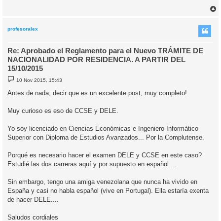
j
e
r
r
i
profesoralex
Re: Aprobado el Reglamento para el Nuevo TRÁMITE DE
NACIONALIDAD POR RESIDENCIA. A PARTIR DEL
15/10/2015
M
10 Nov 2015, 15:43
e
n
Antes de nada, decir que es un excelente post, muy completo!
s
a
j
Muy curioso es eso de CCSE y DELE.
e
Yo soy licenciado en Ciencias Económicas e Ingeniero Informático
Superior con Diploma de Estudios Avanzados... Por la Complutense.
Porqué es necesario hacer el examen DELE y CCSE en este caso?
Estudié las dos carreras aquí y por supuesto en español....
Sin embargo, tengo una amiga venezolana que nunca ha vivido en
España y casi no habla español (vive en Portugal). Ella estaría exenta
de hacer DELE....
Saludos cordiales