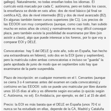
gallego). Naturalmente, no todas enseñan todos los idiomas. El
currículo está marcado por cada C. autónoma, pero en todos los casos,
la enseñanza se divide en seis años: dos de nivel básico (al final se
certifica A2), dos de nivel intermedio (B1) y dos de nivel avanzado (B2).
En algunas también tienen cursos superiores (de C1). Los precios de
las EEOOII son muy competitivos (aunque, como casi todo, han subido
mucho en estos años de crisis) y normalmente es muy difícil conseguir
plaza, pero también existe la posibilidad de examinarse por libre (sin
asistir a clase), algo que puede interesar a los foreros, por lo que voy a
comparar EOI y DELE.
Convocatorias: hay 5 del DELE (y este año, solo en España, han hecho
una extraordinaria en febrero), solo dos en la EOI (junio y septiembre),
pero la matrícula cubre ambas convocatorias e incluso se "guarda" la
parte aprobada de junio de modo que en septiembre solo hay que
examinarse de la parte suspendida.
Plazo de inscripción: en cualquier momento en el I. Cervantes (aunque
se cierra 3 o 4 semanas antes del examen en cada convocatoria) y
cortísimo en las EEOOII: solo se puede uno matricular por libre durante
unos 10-15 días al año y es diferente según escuelas (o quizás según
C. Autónoma, no sé). En Andalucía, por ejemplo, es del 1 al 15 de abril.
Precio: la EOI es más barata que el DELE en España (unos 70 € si
nunca se ha estudiado en ellas, depende de la CA, Madrid y Cataluña