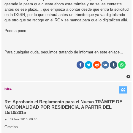
gastado la pasta que cuesta ahora este trámite y no se les conteste
antes de ese plazo..., que empieza a contar desde que entra la solicitud
en la DGRN, por lo que entrará antes un trámite que ya va digitalizado
que otro que se recoge en el RC y se manda para que lo digitalicen allá.
Poco a poco
Para cualquier duda, seguimos tratando de informar en este enlace...
r
r
i
luisa
Re: Aprobado el Reglamento para el Nuevo TRÁMITE DE
NACIONALIDAD POR RESIDENCIA. A PARTIR DEL
15/10/2015
M
09 Nov 2015, 09:00
e
n
Gracias
s
a