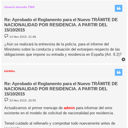
r
i
Usuario borrado 7560
Re: Aprobado el Reglamento para el Nuevo TRÁMITE DE
NACIONALIDAD POR RESIDENCIA. A PARTIR DEL
15/10/2015
M
14 Nov 2015, 21:48
e
n
¿Aún se realizará la entrevista de la policía, para el informe del
s
Ministerio sobre la conducta y situación del extranjero respecto de las
a
j
obligaciones que impone su entrada y residencia en España (Art. 8.2)?
e
r
r
i
kárbiko
Re: Aprobado el Reglamento para el Nuevo TRÁMITE DE
NACIONALIDAD POR RESIDENCIA. A PARTIR DEL
15/10/2015
M
23 Nov 2015, 20:55
e
n
Actualizamos el primer mensaje de
admin
para informar del error
s
existente en el modelo de solicitud de nacionalidad por residencia..
a
j
e
Tened cuidado al rellenarlo y comprobar todo nuevamente antes de