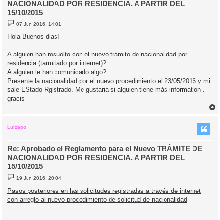
NACIONALIDAD POR RESIDENCIA. A PARTIR DEL
15/10/2015
M
07 Jun 2016, 14:01
e
n
Hola Buenos dias!
s
a
j
A alguien han resuelto con el nuevo trámite de nacionalidad por
e
residencia (tarmitado por internet)?
A alguien le han comunicado algo?
Presente la nacionalidad por el nuevo procedimiento el 23/05/2016 y mi
sale EStado Rgistrado. Me gustaria si alguien tiene más information .
gracis
r
r
i
Luizaoo
Re: Aprobado el Reglamento para el Nuevo TRÁMITE DE
NACIONALIDAD POR RESIDENCIA. A PARTIR DEL
15/10/2015
M
19 Jun 2016, 20:04
e
n
Pasos posteriores en las solicitudes registradas a través de internet
s
con arreglo al nuevo procedimiento de solicitud de nacionalidad
a
j
e