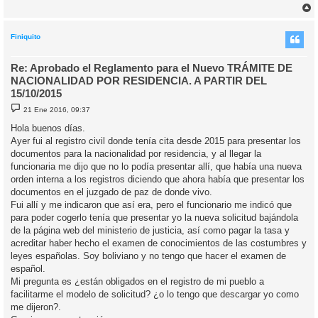
r
r
i
Finiquito
Re: Aprobado el Reglamento para el Nuevo TRÁMITE DE
NACIONALIDAD POR RESIDENCIA. A PARTIR DEL
15/10/2015
M
21 Ene 2016, 09:37
e
n
Hola buenos días.
s
Ayer fui al registro civil donde tenía cita desde 2015 para presentar los
a
j
documentos para la nacionalidad por residencia, y al llegar la
e
funcionaria me dijo que no lo podía presentar allí, que había una nueva
orden interna a los registros diciendo que ahora había que presentar los
documentos en el juzgado de paz de donde vivo.
Fui allí y me indicaron que así era, pero el funcionario me indicó que
para poder cogerlo tenía que presentar yo la nueva solicitud bajándola
de la página web del ministerio de justicia, así como pagar la tasa y
acreditar haber hecho el examen de conocimientos de las costumbres y
leyes españolas. Soy boliviano y no tengo que hacer el examen de
español.
Mi pregunta es ¿están obligados en el registro de mi pueblo a
facilitarme el modelo de solicitud? ¿o lo tengo que descargar yo como
me dijeron?.