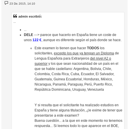
M
23 Dic 2015, 14:10
e
n
s
a
admin escribió:
j
...
e
...
DELE
---> parece que hacerlo en España tiene un coste de
unos
122 €
, aunque es diferente según el país donde se hace.
Este examen lo tienen que hacer
TODOS
los
solicitantes,
excepto los que ya tengan un Diploma
de
Lengua Española para Extranjeros
del nivel A2 o
superior
y los que sean nacionalidad de un país en el
que se hable castellano: Argentina, Bolivia, Chile,
Colombia, Costa Rica, Cuba, Ecuador, El Salvador,
Guatemala, Guinea Ecuatorial, Honduras, México,
Nicaragua, Panamá, Paraguay, Perú, Puerto Rico,
República Dominicana, Uruguay, Venezuela
Y si resulta que el solicitante ha realizado estudios en
España y tiene alguna titulación, ¿le exime de tener que
presentarse a este examen?
Buena cuestión... a la que en este momento no tenemos
respuesta... Si leemos todo lo que aparece en el BOE,