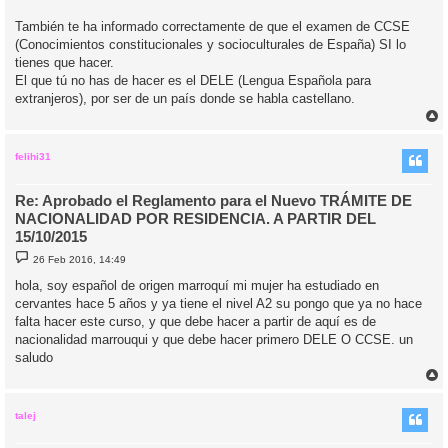
También te ha informado correctamente de que el examen de CCSE
(Conocimientos constitucionales y socioculturales de España) SI lo
tienes que hacer.
El que tú no has de hacer es el DELE (Lengua Española para
extranjeros), por ser de un país donde se habla castellano.
r
r
i
felihi31
Re: Aprobado el Reglamento para el Nuevo TRÁMITE DE
NACIONALIDAD POR RESIDENCIA. A PARTIR DEL
15/10/2015
M
26 Feb 2016, 14:49
e
n
hola, soy español de origen marroquí mi mujer ha estudiado en
s
cervantes hace 5 años y ya tiene el nivel A2 su pongo que ya no hace
a
j
falta hacer este curso, y que debe hacer a partir de aquí es de
e
nacionalidad marrouqui y que debe hacer primero DELE O CCSE. un
saludo
r
r
i
talej