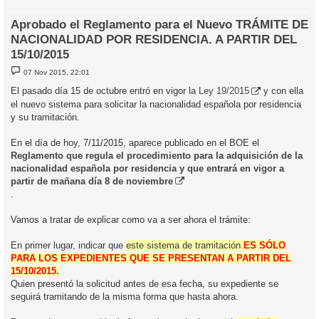
Aprobado el Reglamento para el Nuevo TRÁMITE DE
NACIONALIDAD POR RESIDENCIA. A PARTIR DEL
15/10/2015
M
07 Nov 2015, 22:01
e
n
El pasado día 15 de octubre entró en vigor la
Ley 19/2015
y con ella
s
el nuevo sistema para solicitar la nacionalidad española por residencia
a
j
y su tramitación.
e
En el día de hoy, 7/11/2015, aparece publicado en el BOE el
Reglamento que regula el procedimiento para la adquisición de la
nacionalidad española por residencia y que entrará en vigor a
partir de mañana día 8 de noviembre
.
Vamos a tratar de explicar como va a ser ahora el trámite:
En primer lugar, indicar que
este sistema de tramitación
ES SÓLO
PARA LOS EXPEDIENTES QUE SE PRESENTAN A PARTIR DEL
15/10/2015.
Quien presentó la solicitud antes de esa fecha, su expediente se
seguirá tramitando de la misma forma que hasta ahora.