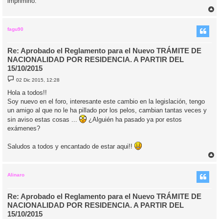
imprimirlo.
r
r
i
fagu90
Re: Aprobado el Reglamento para el Nuevo TRÁMITE DE
NACIONALIDAD POR RESIDENCIA. A PARTIR DEL
15/10/2015
M
02 Dic 2015, 12:28
e
n
Hola a todos!!
s
Soy nuevo en el foro, interesante este cambio en la legislación, tengo
a
j
un amigo al que no le ha pillado por los pelos, cambian tantas veces y
e
sin aviso estas cosas ...
¿Alguién ha pasado ya por estos
exámenes?
Saludos a todos y encantado de estar aqui!!
r
r
i
Alinaro
Re: Aprobado el Reglamento para el Nuevo TRÁMITE DE
NACIONALIDAD POR RESIDENCIA. A PARTIR DEL
15/10/2015