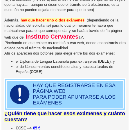
que la haya...., aunque si dicen que el trámite será electrónico, esta
cuestión no pueden dejarla sin hacer para que lo sea)
Además,
hay que hacer uno o dos exámenes
, (dependiendo de la
nacionalidad del solicitante) para lo cual primeramente habrá que
matricularse para el que corresponda, y se hará a través de `la página
Instituto Cervantes
web que del
.
Pinchando en ese enlace os remitirá a esa web, donde encontrareis otro
enlace para el trámite de nacionalidad.
Ahí os aparecen dos botones para elegir entre los dos exámenes:
el Diploma de Lengua Española para extranjeros
(DELE)
, y
el de Conocimientos constitucionales y socioculturales de
España
(CCSE)
.
HAY QUE REGISTRARSE EN ESA
PÁGINA WEB
PARA PODER APUNTARSE A LOS
EXÁMENES
¿Quién tiene que hacer esos exámenes y cuánto
cuestan?
CCSE
-->
85 €