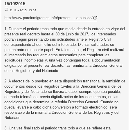
15/10/2015
M
11 Nov 2015, 13:04
e
n
http://www.parainmigrantes.info/present ... o-publico/
s
a
j
1. Durante el periodo transitorio que media desde la entrada en vigor del
e
presente real decreto hasta el 30 de junio de 2017, los interesados
podrán seguir presentando sus solicitudes ante el Registro Civil
correspondiente al domicilio del interesado. Dichas solicitudes se
presentarán en soporte papel. En tales casos, el Registro civil realizará
al interesado los requerimientos necesarios para completar las
solicitudes incompletas y, una vez contengan toda la documentación
exigida por el presente real decreto, las remitirá a la Dirección General
de los Registros y del Notariado.
2. A efectos de lo previsto en esta disposición transitoria, la remisión de
documentos desde los Registros Civiles a la Dirección General de los
Registros y del Notariado se llevará a cabo, siempre que sea posible,
de modo telemático, previa digitalización de los documentos, en las
condiciones que determine la referida Dirección General. Cuando no
pueda llevarse a cabo dicha conversión a formato electrónico, será
responsable de la misma la Dirección General de los Registros y del
Notariado.
3. Una vez finalizado el periodo transitorio a que se refiere esta