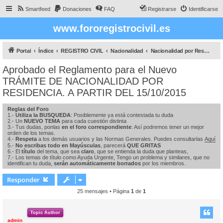
Smartfeed
Donaciones
FAQ
Registrarse
Identificarse
www.fororegistrocivil.es
Portal
Índice
REGISTRO CIVIL
Nacionalidad
Nacionalidad por Residencia
Aprobado el Reglamento para el Nuevo
TRÁMITE DE NACIONALIDAD POR
RESIDENCIA. A PARTIR DEL 15/10/2015
Reglas del Foro
1.-
Utiliza la BUSQUEDA
: Posiblemente ya está contestada tu duda
2.- Un
NUEVO TEMA
para cada cuestión distinta
3.- Tus dudas, ponlas
en el foro correspondiente
: Así podremos tener un mejor
orden de los temas.
4.-
Respeta
a los demás usuarios y las Normas Generales. Puedes consultarlas
Aquí
5.-
No escribas todo en Mayúsculas
, parecerá
QUE GRITAS
6.- El
título
del tema, que sea
claro
, que se entienda la duda que planteas,
7.- Los temas de título como Ayuda Urgente, Tengo un problema y similares, que no
identifican tu duda,
serán automáticamente borrados
por los miembros.
Responder
25 mensajes • Página
1
de
1
Topic Author
admin