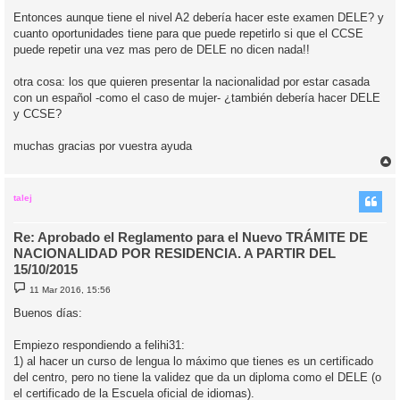
e
n
Entonces aunque tiene el nivel A2 debería hacer este examen DELE? y
s
cuanto oportunidades tiene para que puede repetirlo si que el CCSE
a
j
puede repetir una vez mas pero de DELE no dicen nada!!
e
otra cosa: los que quieren presentar la nacionalidad por estar casada
con un español -como el caso de mujer- ¿también debería hacer DELE
y CCSE?
muchas gracias por vuestra ayuda
r
r
i
talej
Re: Aprobado el Reglamento para el Nuevo TRÁMITE DE
NACIONALIDAD POR RESIDENCIA. A PARTIR DEL
15/10/2015
M
11 Mar 2016, 15:56
e
n
Buenos días:
s
a
j
Empiezo respondiendo a felihi31:
e
1) al hacer un curso de lengua lo máximo que tienes es un certificado
del centro, pero no tiene la validez que da un diploma como el DELE (o
el certificado de la Escuela oficial de idiomas).