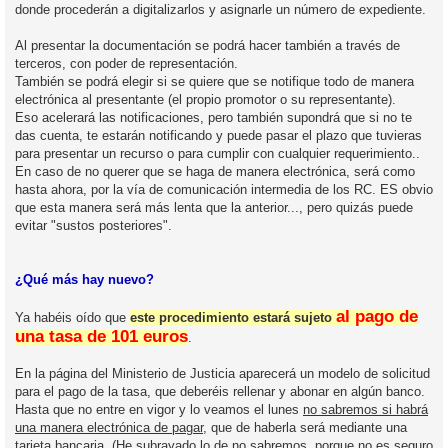
donde procederán a digitalizarlos y asignarle un número de expediente.
Al presentar la documentación se podrá hacer también a través de
terceros, con poder de representación.
También se podrá elegir si se quiere que se notifique todo de manera
electrónica al presentante (el propio promotor o su representante).
Eso acelerará las notificaciones, pero también supondrá que si no te
das cuenta, te estarán notificando y puede pasar el plazo que tuvieras
para presentar un recurso o para cumplir con cualquier requerimiento..
En caso de no querer que se haga de manera electrónica, será como
hasta ahora, por la vía de comunicación intermedia de los RC. ES obvio
que esta manera será más lenta que la anterior..., pero quizás puede
evitar "sustos posteriores".
¿Qué más hay nuevo?
al pago de
Ya habéis oído que
este procedimiento estará sujeto
una tasa de 101 euros
.
En la página del Ministerio de Justicia aparecerá un modelo de solicitud
para el pago de la tasa, que deberéis rellenar y abonar en algún banco.
Hasta que no entre en vigor y lo veamos el lunes
no sabremos si habrá
una manera electrónica de pagar
, que de haberla será mediante una
tarjeta bancaria. (He subrayado lo de no sabremos, porque no es seguro