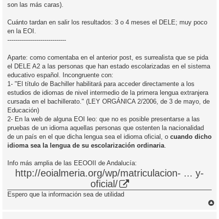
son las más caras).
Cuánto tardan en salir los resultados: 3 o 4 meses el DELE; muy poco
en la EOI.
------------------------------
Aparte: como comentaba en el anterior post, es surrealista que se pida
el DELE A2 a las personas que han estado escolarizadas en el sistema
educativo español. Incongruente con:
1- "El título de Bachiller habilitará para acceder directamente a los
estudios de idiomas de nivel intermedio de la primera lengua extranjera
cursada en el bachillerato." (LEY ORGÁNICA 2/2006, de 3 de mayo, de
Educación)
2- En la web de alguna EOI leo: que no es posible presentarse a las
pruebas de un idioma aquellas personas que ostenten la nacionalidad
de un país en el que dicha lengua sea el idioma oficial, o
cuando dicho
idioma sea la lengua de su escolarización ordinaria
.
Info más amplia de las EEOOII de Andalucía:
http://eoialmeria.org/wp/matriculacion- ... y-
oficial/
Espero que la información sea de utilidad
r
r