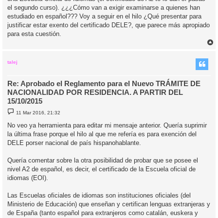
el segundo curso). ¿¿¿Cómo van a exigir examinarse a quienes han
estudiado en español??? Voy a seguir en el hilo ¿Qué presentar para
justificar estar exento del certificado DELE?, que parece más apropiado
para esta cuestión.
r
r
i
talej
Re: Aprobado el Reglamento para el Nuevo TRÁMITE DE
NACIONALIDAD POR RESIDENCIA. A PARTIR DEL
15/10/2015
M
11 Mar 2016, 21:32
e
n
No veo ya herramienta para editar mi mensaje anterior. Quería suprimir
s
la última frase porque el hilo al que me refería es para exención del
a
j
DELE porser nacional de país hispanohablante.
e
Quería comentar sobre la otra posibilidad de probar que se posee el
nivel A2 de español, es decir, el certificado de la Escuela oficial de
idiomas (EOI).
Las Escuelas oficiales de idiomas son instituciones oficiales (del
Ministerio de Educación) que enseñan y certifican lenguas extranjeras y
de España (tanto español para extranjeros como catalán, euskera y