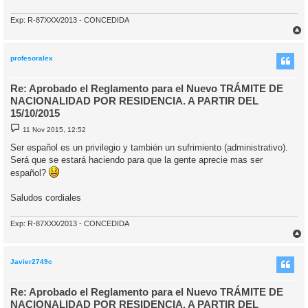
Exp: R-87XXX/2013 - CONCEDIDA
r
r
i
profesoralex
Re: Aprobado el Reglamento para el Nuevo TRÁMITE DE
NACIONALIDAD POR RESIDENCIA. A PARTIR DEL
15/10/2015
M
11 Nov 2015, 12:52
e
n
Ser español es un privilegio y también un sufrimiento (administrativo).
s
Será que se estará haciendo para que la gente aprecie mas ser
a
j
español?
e
Saludos cordiales
Exp: R-87XXX/2013 - CONCEDIDA
r
r
i
Javier2749c
Re: Aprobado el Reglamento para el Nuevo TRÁMITE DE
NACIONALIDAD POR RESIDENCIA. A PARTIR DEL