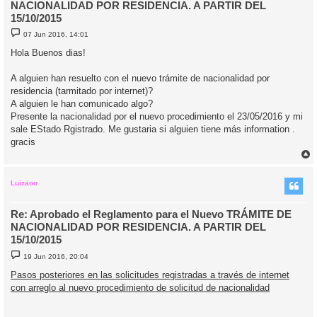
NACIONALIDAD POR RESIDENCIA. A PARTIR DEL
15/10/2015
M
07 Jun 2016, 14:01
e
n
Hola Buenos dias!
s
a
j
A alguien han resuelto con el nuevo trámite de nacionalidad por
e
residencia (tarmitado por internet)?
A alguien le han comunicado algo?
Presente la nacionalidad por el nuevo procedimiento el 23/05/2016 y mi
sale EStado Rgistrado. Me gustaria si alguien tiene más information .
gracis
r
r
i
Luizaoo
Re: Aprobado el Reglamento para el Nuevo TRÁMITE DE
NACIONALIDAD POR RESIDENCIA. A PARTIR DEL
15/10/2015
M
19 Jun 2016, 20:04
e
n
Pasos posteriores en las solicitudes registradas a través de internet
s
con arreglo al nuevo procedimiento de solicitud de nacionalidad
a
j
e