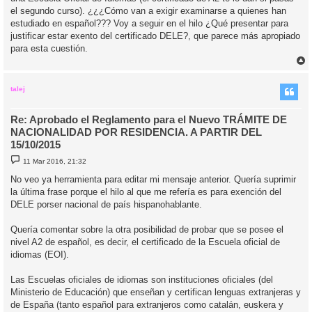
el segundo curso). ¿¿¿Cómo van a exigir examinarse a quienes han
estudiado en español??? Voy a seguir en el hilo ¿Qué presentar para
justificar estar exento del certificado DELE?, que parece más apropiado
para esta cuestión.
r
r
i
talej
Re: Aprobado el Reglamento para el Nuevo TRÁMITE DE
NACIONALIDAD POR RESIDENCIA. A PARTIR DEL
15/10/2015
M
11 Mar 2016, 21:32
e
n
No veo ya herramienta para editar mi mensaje anterior. Quería suprimir
s
la última frase porque el hilo al que me refería es para exención del
a
j
DELE porser nacional de país hispanohablante.
e
Quería comentar sobre la otra posibilidad de probar que se posee el
nivel A2 de español, es decir, el certificado de la Escuela oficial de
idiomas (EOI).
Las Escuelas oficiales de idiomas son instituciones oficiales (del
Ministerio de Educación) que enseñan y certifican lenguas extranjeras y
de España (tanto español para extranjeros como catalán, euskera y