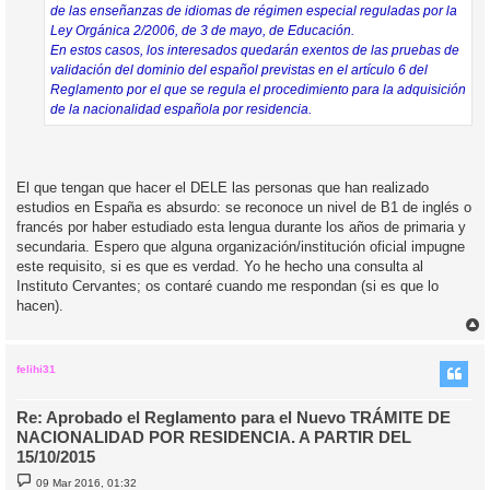
de las enseñanzas de idiomas de régimen especial reguladas por la
Ley Orgánica 2/2006, de 3 de mayo, de Educación.
En estos casos, los interesados quedarán exentos de las pruebas de
validación del dominio del español previstas en el artículo 6 del
Reglamento por el que se regula el procedimiento para la adquisición
de la nacionalidad española por residencia.
El que tengan que hacer el DELE las personas que han realizado
estudios en España es absurdo: se reconoce un nivel de B1 de inglés o
francés por haber estudiado esta lengua durante los años de primaria y
secundaria. Espero que alguna organización/institución oficial impugne
este requisito, si es que es verdad. Yo he hecho una consulta al
Instituto Cervantes; os contaré cuando me respondan (si es que lo
hacen).
r
r
i
felihi31
Re: Aprobado el Reglamento para el Nuevo TRÁMITE DE
NACIONALIDAD POR RESIDENCIA. A PARTIR DEL
15/10/2015
M
09 Mar 2016, 01:32