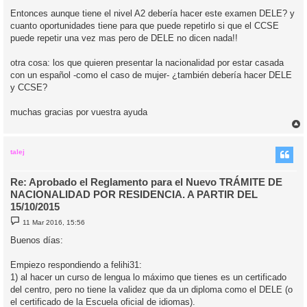
e
n
Entonces aunque tiene el nivel A2 debería hacer este examen DELE? y
s
cuanto oportunidades tiene para que puede repetirlo si que el CCSE
a
j
puede repetir una vez mas pero de DELE no dicen nada!!
e
otra cosa: los que quieren presentar la nacionalidad por estar casada
con un español -como el caso de mujer- ¿también debería hacer DELE
y CCSE?
muchas gracias por vuestra ayuda
r
r
i
talej
Re: Aprobado el Reglamento para el Nuevo TRÁMITE DE
NACIONALIDAD POR RESIDENCIA. A PARTIR DEL
15/10/2015
M
11 Mar 2016, 15:56
e
n
Buenos días:
s
a
j
Empiezo respondiendo a felihi31:
e
1) al hacer un curso de lengua lo máximo que tienes es un certificado
del centro, pero no tiene la validez que da un diploma como el DELE (o
el certificado de la Escuela oficial de idiomas).