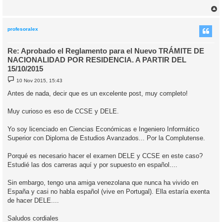
j
e
r
r
i
profesoralex
Re: Aprobado el Reglamento para el Nuevo TRÁMITE DE
NACIONALIDAD POR RESIDENCIA. A PARTIR DEL
15/10/2015
M
10 Nov 2015, 15:43
e
n
Antes de nada, decir que es un excelente post, muy completo!
s
a
j
Muy curioso es eso de CCSE y DELE.
e
Yo soy licenciado en Ciencias Económicas e Ingeniero Informático
Superior con Diploma de Estudios Avanzados... Por la Complutense.
Porqué es necesario hacer el examen DELE y CCSE en este caso?
Estudié las dos carreras aquí y por supuesto en español....
Sin embargo, tengo una amiga venezolana que nunca ha vivido en
España y casi no habla español (vive en Portugal). Ella estaría exenta
de hacer DELE....
Saludos cordiales