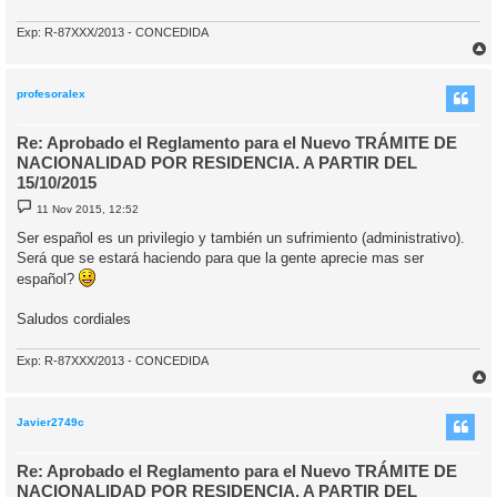
Exp: R-87XXX/2013 - CONCEDIDA
r
r
i
profesoralex
Re: Aprobado el Reglamento para el Nuevo TRÁMITE DE
NACIONALIDAD POR RESIDENCIA. A PARTIR DEL
15/10/2015
M
11 Nov 2015, 12:52
e
n
Ser español es un privilegio y también un sufrimiento (administrativo).
s
Será que se estará haciendo para que la gente aprecie mas ser
a
j
español?
e
Saludos cordiales
Exp: R-87XXX/2013 - CONCEDIDA
r
r
i
Javier2749c
Re: Aprobado el Reglamento para el Nuevo TRÁMITE DE
NACIONALIDAD POR RESIDENCIA. A PARTIR DEL