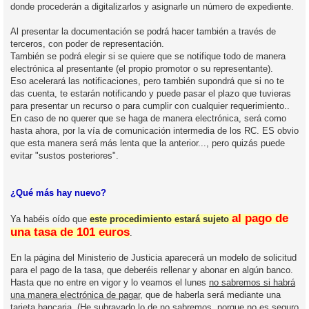
donde procederán a digitalizarlos y asignarle un número de expediente.
Al presentar la documentación se podrá hacer también a través de
terceros, con poder de representación.
También se podrá elegir si se quiere que se notifique todo de manera
electrónica al presentante (el propio promotor o su representante).
Eso acelerará las notificaciones, pero también supondrá que si no te
das cuenta, te estarán notificando y puede pasar el plazo que tuvieras
para presentar un recurso o para cumplir con cualquier requerimiento..
En caso de no querer que se haga de manera electrónica, será como
hasta ahora, por la vía de comunicación intermedia de los RC. ES obvio
que esta manera será más lenta que la anterior..., pero quizás puede
evitar "sustos posteriores".
¿Qué más hay nuevo?
al pago de
Ya habéis oído que
este procedimiento estará sujeto
una tasa de 101 euros
.
En la página del Ministerio de Justicia aparecerá un modelo de solicitud
para el pago de la tasa, que deberéis rellenar y abonar en algún banco.
Hasta que no entre en vigor y lo veamos el lunes
no sabremos si habrá
una manera electrónica de pagar
, que de haberla será mediante una
tarjeta bancaria. (He subrayado lo de no sabremos, porque no es seguro