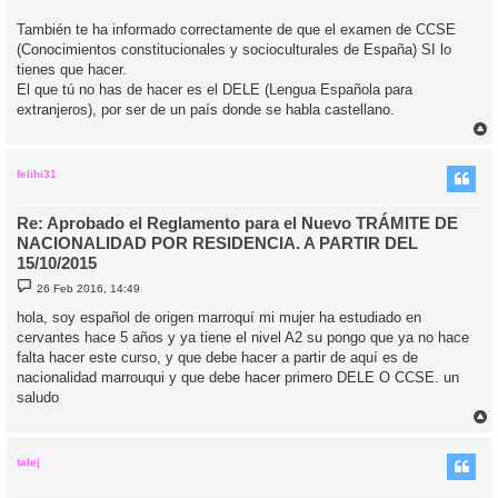
También te ha informado correctamente de que el examen de CCSE
(Conocimientos constitucionales y socioculturales de España) SI lo
tienes que hacer.
El que tú no has de hacer es el DELE (Lengua Española para
extranjeros), por ser de un país donde se habla castellano.
r
r
i
felihi31
Re: Aprobado el Reglamento para el Nuevo TRÁMITE DE
NACIONALIDAD POR RESIDENCIA. A PARTIR DEL
15/10/2015
M
26 Feb 2016, 14:49
e
n
hola, soy español de origen marroquí mi mujer ha estudiado en
s
cervantes hace 5 años y ya tiene el nivel A2 su pongo que ya no hace
a
j
falta hacer este curso, y que debe hacer a partir de aquí es de
e
nacionalidad marrouqui y que debe hacer primero DELE O CCSE. un
saludo
r
r
i
talej