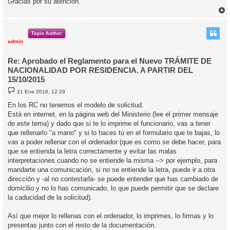
Gracias por su atención.
r
r
i
Topic Author
admin
Re: Aprobado el Reglamento para el Nuevo TRÁMITE DE
NACIONALIDAD POR RESIDENCIA. A PARTIR DEL
15/10/2015
M
21 Ene 2016, 12:29
e
n
En los RC no tenemos el modelo de solicitud.
s
Está en internet, en la página web del Ministerio (lee el primer mensaje
a
j
de este tema) y dado que si te lo imprime el funcionario, vas a tener
e
que rellenarlo "a mano" y si lo haces tú en el formulario que te bajas, lo
vas a poder rellenar con el ordenador (que es como se debe hacer, para
que se entienda la letra correctamente y evitar las malas
interpretaciones cuando no se entiende la misma --> por ejemplo, para
mandarte una comunicación, si no se entiende la letra, puede ir a otra
dirección y -al no contestarla- se puede entender que has cambiado de
domicilio y no lo has comunicado, lo que puede permitir que se declare
la caducidad de la solicitud).
Así que mejor lo rellenas con el ordenador, lo imprimes, lo firmas y lo
presentas junto con el resto de la documentación.