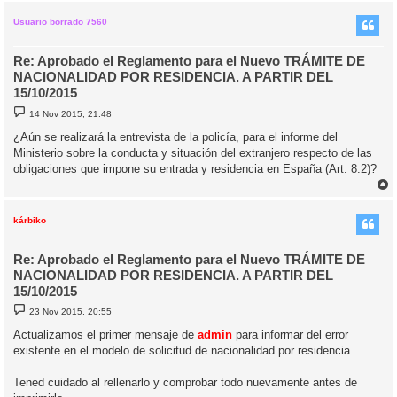
r
i
Usuario borrado 7560
Re: Aprobado el Reglamento para el Nuevo TRÁMITE DE
NACIONALIDAD POR RESIDENCIA. A PARTIR DEL
15/10/2015
M
14 Nov 2015, 21:48
e
n
¿Aún se realizará la entrevista de la policía, para el informe del
s
Ministerio sobre la conducta y situación del extranjero respecto de las
a
j
obligaciones que impone su entrada y residencia en España (Art. 8.2)?
e
r
r
i
kárbiko
Re: Aprobado el Reglamento para el Nuevo TRÁMITE DE
NACIONALIDAD POR RESIDENCIA. A PARTIR DEL
15/10/2015
M
23 Nov 2015, 20:55
e
n
Actualizamos el primer mensaje de
admin
para informar del error
s
existente en el modelo de solicitud de nacionalidad por residencia..
a
j
e
Tened cuidado al rellenarlo y comprobar todo nuevamente antes de