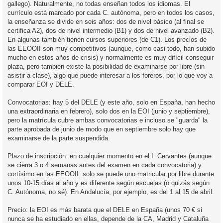
gallego). Naturalmente, no todas enseñan todos los idiomas. El
currículo está marcado por cada C. autónoma, pero en todos los casos,
la enseñanza se divide en seis años: dos de nivel básico (al final se
certifica A2), dos de nivel intermedio (B1) y dos de nivel avanzado (B2).
En algunas también tienen cursos superiores (de C1). Los precios de
las EEOOII son muy competitivos (aunque, como casi todo, han subido
mucho en estos años de crisis) y normalmente es muy difícil conseguir
plaza, pero también existe la posibilidad de examinarse por libre (sin
asistir a clase), algo que puede interesar a los foreros, por lo que voy a
comparar EOI y DELE.
Convocatorias: hay 5 del DELE (y este año, solo en España, han hecho
una extraordinaria en febrero), solo dos en la EOI (junio y septiembre),
pero la matrícula cubre ambas convocatorias e incluso se "guarda" la
parte aprobada de junio de modo que en septiembre solo hay que
examinarse de la parte suspendida.
Plazo de inscripción: en cualquier momento en el I. Cervantes (aunque
se cierra 3 o 4 semanas antes del examen en cada convocatoria) y
cortísimo en las EEOOII: solo se puede uno matricular por libre durante
unos 10-15 días al año y es diferente según escuelas (o quizás según
C. Autónoma, no sé). En Andalucía, por ejemplo, es del 1 al 15 de abril.
Precio: la EOI es más barata que el DELE en España (unos 70 € si
nunca se ha estudiado en ellas, depende de la CA, Madrid y Cataluña