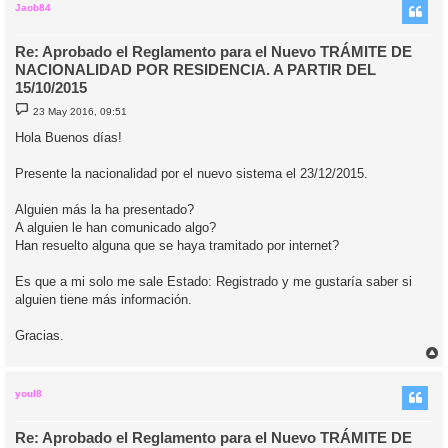
i
Jaob84
Re: Aprobado el Reglamento para el Nuevo TRÁMITE DE
NACIONALIDAD POR RESIDENCIA. A PARTIR DEL
15/10/2015
M
23 May 2016, 09:51
e
n
Hola Buenos días!
s
a
j
Presente la nacionalidad por el nuevo sistema el 23/12/2015.
e
Alguien más la ha presentado?
A alguien le han comunicado algo?
Han resuelto alguna que se haya tramitado por internet?
Es que a mi solo me sale Estado: Registrado y me gustaría saber si
alguien tiene más información.
Gracias.
r
r
i
youl8
Re: Aprobado el Reglamento para el Nuevo TRÁMITE DE