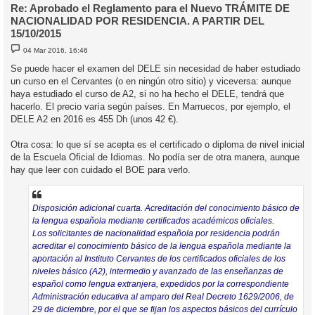
Re: Aprobado el Reglamento para el Nuevo TRÁMITE DE
NACIONALIDAD POR RESIDENCIA. A PARTIR DEL
15/10/2015
M
04 Mar 2016, 16:46
e
n
Se puede hacer el examen del DELE sin necesidad de haber estudiado
s
un curso en el Cervantes (o en ningún otro sitio) y viceversa: aunque
a
j
haya estudiado el curso de A2, si no ha hecho el DELE, tendrá que
e
hacerlo. El precio varía según países. En Marruecos, por ejemplo, el
DELE A2 en 2016 es 455 Dh (unos 42 €).
Otra cosa: lo que sí se acepta es el certificado o diploma de nivel inicial
de la Escuela Oficial de Idiomas. No podía ser de otra manera, aunque
hay que leer con cuidado el BOE para verlo.
Disposición adicional cuarta. Acreditación del conocimiento básico de
la lengua española mediante certificados académicos oficiales.
Los solicitantes de nacionalidad española por residencia podrán
acreditar el conocimiento básico de la lengua española mediante la
aportación al Instituto Cervantes de los certificados oficiales de los
niveles básico (A2), intermedio y avanzado de las enseñanzas de
español como lengua extranjera, expedidos por la correspondiente
Administración educativa al amparo del Real Decreto 1629/2006, de
29 de diciembre, por el que se fijan los aspectos básicos del currículo