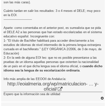
son las más caras).
Cuánto tardan en salir los resultados: 3 o 4 meses el DELE; muy poco
en la EOI.
------------------------------
Aparte: como comentaba en el anterior post, es surrealista que se pida
el DELE A2 a las personas que han estado escolarizadas en el sistema
educativo español. Incongruente con:
1- "El título de Bachiller habilitará para acceder directamente a los
estudios de idiomas de nivel intermedio de la primera lengua extranjera
cursada en el bachillerato." (LEY ORGÁNICA 2/2006, de 3 de mayo, de
Educación)
2- En la web de alguna EOI leo: que no es posible presentarse a las
pruebas de un idioma aquellas personas que ostenten la nacionalidad
de un país en el que dicha lengua sea el idioma oficial, o
cuando dicho
idioma sea la lengua de su escolarización ordinaria
.
Info más amplia de las EEOOII de Andalucía:
http://eoialmeria.org/wp/matriculacion- ... y-
oficial/
Espero que la información sea de utilidad
r
r