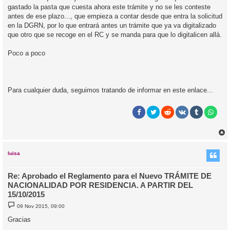
gastado la pasta que cuesta ahora este trámite y no se les conteste
antes de ese plazo..., que empieza a contar desde que entra la solicitud
en la DGRN, por lo que entrará antes un trámite que ya va digitalizado
que otro que se recoge en el RC y se manda para que lo digitalicen allá.
Poco a poco
Para cualquier duda, seguimos tratando de informar en este enlace...
r
r
i
luisa
Re: Aprobado el Reglamento para el Nuevo TRÁMITE DE
NACIONALIDAD POR RESIDENCIA. A PARTIR DEL
15/10/2015
M
09 Nov 2015, 09:00
e
n
Gracias
s
a