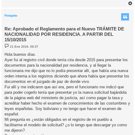
r
r
i
Finiquito
Re: Aprobado el Reglamento para el Nuevo TRÁMITE DE
NACIONALIDAD POR RESIDENCIA. A PARTIR DEL
15/10/2015
M
21 Ene 2016, 09:37
e
n
Hola buenos días.
s
Ayer fui al registro civil donde tenía cita desde 2015 para presentar los
a
j
documentos para la nacionalidad por residencia, y al llegar la
e
funcionaria me dijo que no lo podía presentar allí, que había una nueva
orden interna a los registros diciendo que ahora había que presentar los
documentos en el juzgado de paz de donde vivo.
Fui allí y me indicaron que así era, pero el funcionario me indicó que
para poder cogerlo tenía que presentar yo la nueva solicitud bajándola
de la página web del ministerio de justicia, así como pagar la tasa y
acreditar haber hecho el examen de conocimientos de las costumbres y
leyes españolas. Soy boliviano y no tengo que hacer el examen de
español.
Mi pregunta es ¿están obligados en el registro de mi pueblo a
facilitarme el modelo de solicitud? ¿o lo tengo que descargar yo como
me dijeron?.