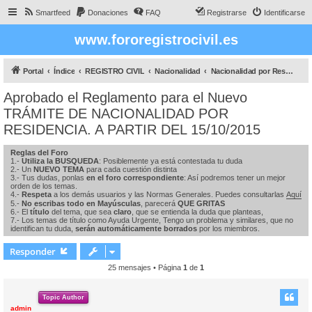
Smartfeed
Donaciones
FAQ
Registrarse
Identificarse
www.fororegistrocivil.es
Portal
Índice
REGISTRO CIVIL
Nacionalidad
Nacionalidad por Residencia
Aprobado el Reglamento para el Nuevo
TRÁMITE DE NACIONALIDAD POR
RESIDENCIA. A PARTIR DEL 15/10/2015
Reglas del Foro
1.-
Utiliza la BUSQUEDA
: Posiblemente ya está contestada tu duda
2.- Un
NUEVO TEMA
para cada cuestión distinta
3.- Tus dudas, ponlas
en el foro correspondiente
: Así podremos tener un mejor
orden de los temas.
4.-
Respeta
a los demás usuarios y las Normas Generales. Puedes consultarlas
Aquí
5.-
No escribas todo en Mayúsculas
, parecerá
QUE GRITAS
6.- El
título
del tema, que sea
claro
, que se entienda la duda que planteas,
7.- Los temas de título como Ayuda Urgente, Tengo un problema y similares, que no
identifican tu duda,
serán automáticamente borrados
por los miembros.
Responder
25 mensajes • Página
1
de
1
Topic Author
admin