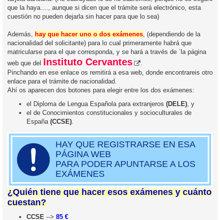
que la haya...., aunque si dicen que el trámite será electrónico, esta
cuestión no pueden dejarla sin hacer para que lo sea)
Además,
hay que hacer uno o dos exámenes
, (dependiendo de la
nacionalidad del solicitante) para lo cual primeramente habrá que
matricularse para el que corresponda, y se hará a través de `la página
Instituto Cervantes
web que del
.
Pinchando en ese enlace os remitirá a esa web, donde encontrareis otro
enlace para el trámite de nacionalidad.
Ahí os aparecen dos botones para elegir entre los dos exámenes:
el Diploma de Lengua Española para extranjeros
(DELE)
, y
el de Conocimientos constitucionales y socioculturales de
España
(CCSE)
.
HAY QUE REGISTRARSE EN ESA
PÁGINA WEB
PARA PODER APUNTARSE A LOS
EXÁMENES
¿Quién tiene que hacer esos exámenes y cuánto
cuestan?
CCSE
-->
85 €