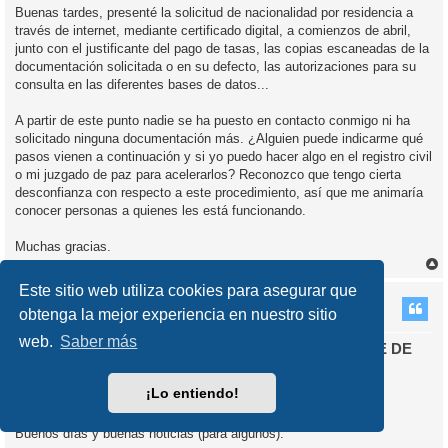
Buenas tardes, presenté la solicitud de nacionalidad por residencia a
través de internet, mediante certificado digital, a comienzos de abril,
junto con el justificante del pago de tasas, las copias escaneadas de la
documentación solicitada o en su defecto, las autorizaciones para su
consulta en las diferentes bases de datos...
A partir de este punto nadie se ha puesto en contacto conmigo ni ha
solicitado ninguna documentación más. ¿Alguien puede indicarme qué
pasos vienen a continuación y si yo puedo hacer algo en el registro civil
o mi juzgado de paz para acelerarlos? Reconozco que tengo cierta
desconfianza con respecto a este procedimiento, así que me animaría
conocer personas a quienes les está funcionando.
Muchas gracias.
r
Este sitio web utiliza cookies para asegurar que
r
i
talej
obtenga la mejor experiencia en nuestro sitio
web.
Saber más
Re: Aprobado el Reglamento para el Nuevo TRÁMITE DE
NACIONALIDAD POR RESIDENCIA. A PARTIR DEL
15/10/2015
¡Lo entiendo!
M
14 Oct 2016, 14:41
e
n
Buenos días y buenas noticias (para algunos):
s