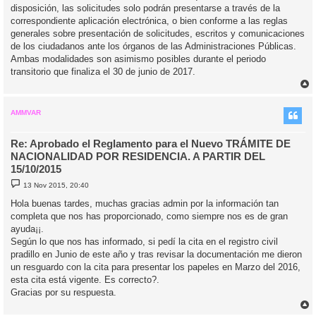
disposición, las solicitudes solo podrán presentarse a través de la
correspondiente aplicación electrónica, o bien conforme a las reglas
generales sobre presentación de solicitudes, escritos y comunicaciones
de los ciudadanos ante los órganos de las Administraciones Públicas.
Ambas modalidades son asimismo posibles durante el periodo
transitorio que finaliza el 30 de junio de 2017.
r
r
i
AMMVAR
Re: Aprobado el Reglamento para el Nuevo TRÁMITE DE
NACIONALIDAD POR RESIDENCIA. A PARTIR DEL
15/10/2015
M
13 Nov 2015, 20:40
e
n
Hola buenas tardes, muchas gracias admin por la información tan
s
completa que nos has proporcionado, como siempre nos es de gran
a
j
ayuda¡¡.
e
Según lo que nos has informado, si pedí la cita en el registro civil
pradillo en Junio de este año y tras revisar la documentación me dieron
un resguardo con la cita para presentar los papeles en Marzo del 2016,
esta cita está vigente. Es correcto?.
Gracias por su respuesta.
r