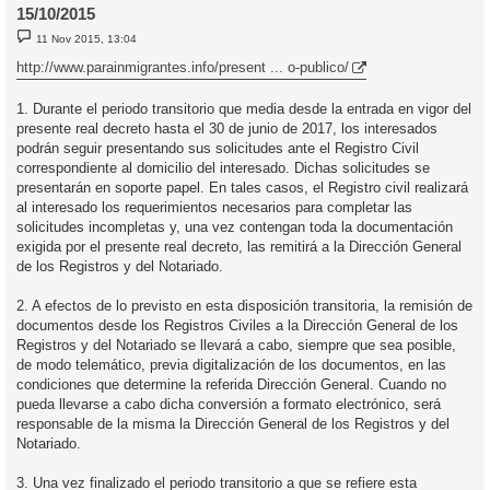
15/10/2015
M
11 Nov 2015, 13:04
e
n
http://www.parainmigrantes.info/present ... o-publico/
s
a
j
1. Durante el periodo transitorio que media desde la entrada en vigor del
e
presente real decreto hasta el 30 de junio de 2017, los interesados
podrán seguir presentando sus solicitudes ante el Registro Civil
correspondiente al domicilio del interesado. Dichas solicitudes se
presentarán en soporte papel. En tales casos, el Registro civil realizará
al interesado los requerimientos necesarios para completar las
solicitudes incompletas y, una vez contengan toda la documentación
exigida por el presente real decreto, las remitirá a la Dirección General
de los Registros y del Notariado.
2. A efectos de lo previsto en esta disposición transitoria, la remisión de
documentos desde los Registros Civiles a la Dirección General de los
Registros y del Notariado se llevará a cabo, siempre que sea posible,
de modo telemático, previa digitalización de los documentos, en las
condiciones que determine la referida Dirección General. Cuando no
pueda llevarse a cabo dicha conversión a formato electrónico, será
responsable de la misma la Dirección General de los Registros y del
Notariado.
3. Una vez finalizado el periodo transitorio a que se refiere esta