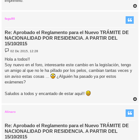
imprimirlo.
r
r
i
fagu90
Re: Aprobado el Reglamento para el Nuevo TRÁMITE DE
NACIONALIDAD POR RESIDENCIA. A PARTIR DEL
15/10/2015
M
02 Dic 2015, 12:28
e
n
Hola a todos!!
s
Soy nuevo en el foro, interesante este cambio en la legislación, tengo
a
j
un amigo al que no le ha pillado por los pelos, cambian tantas veces y
e
sin aviso estas cosas ...
¿Alguién ha pasado ya por estos
exámenes?
Saludos a todos y encantado de estar aqui!!
r
r
i
Alinaro
Re: Aprobado el Reglamento para el Nuevo TRÁMITE DE
NACIONALIDAD POR RESIDENCIA. A PARTIR DEL
15/10/2015