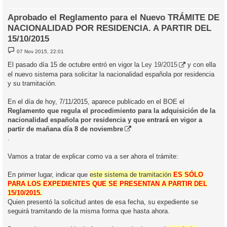
Aprobado el Reglamento para el Nuevo TRÁMITE DE
NACIONALIDAD POR RESIDENCIA. A PARTIR DEL
15/10/2015
M
07 Nov 2015, 22:01
e
n
El pasado día 15 de octubre entró en vigor la
Ley 19/2015
y con ella
s
el nuevo sistema para solicitar la nacionalidad española por residencia
a
j
y su tramitación.
e
En el día de hoy, 7/11/2015, aparece publicado en el BOE el
Reglamento que regula el procedimiento para la adquisición de la
nacionalidad española por residencia y que entrará en vigor a
partir de mañana día 8 de noviembre
.
Vamos a tratar de explicar como va a ser ahora el trámite:
En primer lugar, indicar que
este sistema de tramitación
ES SÓLO
PARA LOS EXPEDIENTES QUE SE PRESENTAN A PARTIR DEL
15/10/2015.
Quien presentó la solicitud antes de esa fecha, su expediente se
seguirá tramitando de la misma forma que hasta ahora.