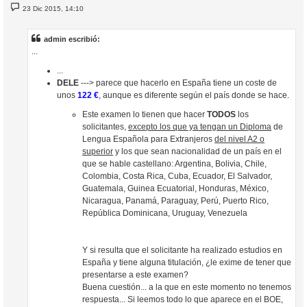
M
23 Dic 2015, 14:10
e
n
s
a
admin escribió:
j
...
e
...
DELE
---> parece que hacerlo en España tiene un coste de
unos
122 €
, aunque es diferente según el país donde se hace.
Este examen lo tienen que hacer
TODOS
los
solicitantes,
excepto los que ya tengan un Diploma
de
Lengua Española para Extranjeros
del nivel A2 o
superior
y los que sean nacionalidad de un país en el
que se hable castellano: Argentina, Bolivia, Chile,
Colombia, Costa Rica, Cuba, Ecuador, El Salvador,
Guatemala, Guinea Ecuatorial, Honduras, México,
Nicaragua, Panamá, Paraguay, Perú, Puerto Rico,
República Dominicana, Uruguay, Venezuela
Y si resulta que el solicitante ha realizado estudios en
España y tiene alguna titulación, ¿le exime de tener que
presentarse a este examen?
Buena cuestión... a la que en este momento no tenemos
respuesta... Si leemos todo lo que aparece en el BOE,