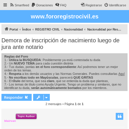
Smartfeed
Donaciones
FAQ
Registrarse
Identificarse
www.fororegistrocivil.es
Portal
Índice
REGISTRO CIVIL
Nacionalidad
Nacionalidad por Residencia
Demora de inscripción de nacimiento luego de
jura ante notario
Reglas del Foro
1.-
Utiliza la BUSQUEDA
: Posiblemente ya está contestada tu duda
2.- Un
NUEVO TEMA
para cada cuestión distinta
3.- Tus dudas, ponlas
en el foro correspondiente
: Así podremos tener un mejor
orden de los temas.
4.-
Respeta
a los demás usuarios y las Normas Generales. Puedes consultarlas
Aquí
5.-
No escribas todo en Mayúsculas
, parecerá
QUE GRITAS
6.- El
título
del tema, que sea
claro
, que se entienda la duda que planteas,
7.- Los temas de título como Ayuda Urgente, Tengo un problema y similares, que no
identifican tu duda,
serán automáticamente borrados
por los miembros.
Responder
2 mensajes • Página
1
de
1
Topic Author
blairvan