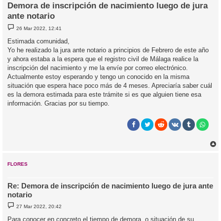
Demora de inscripción de nacimiento luego de jura
ante notario
M
26 Mar 2022, 12:41
e
n
Estimada comunidad,
s
Yo he realizado la jura ante notario a principios de Febrero de este año
a
j
y ahora estaba a la espera que el registro civil de Málaga realice la
e
inscripción del nacimiento y me la envíe por correo electrónico.
Actualmente estoy esperando y tengo un conocido en la misma
situación que espera hace poco más de 4 meses. Apreciaría saber cuál
es la demora estimada para este trámite si es que alguien tiene esa
información. Gracias por su tiempo.
r
r
i
FLORES
Re: Demora de inscripción de nacimiento luego de jura ante
notario
M
27 Mar 2022, 20:42
e
n
Para conocer en concreto el tiempo de demora, o situación de su