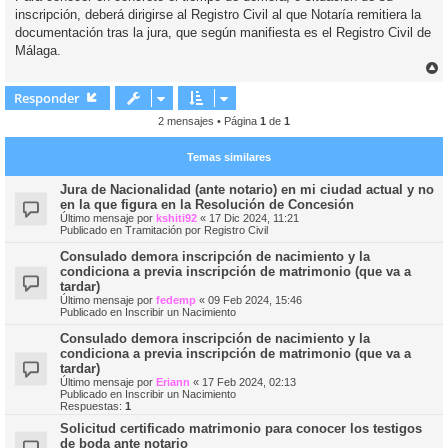
s
inscripción, deberá dirigirse al Registro Civil al que Notaría remitiera la
a
j
documentación tras la jura, que según manifiesta es el Registro Civil de
e
Málaga.
r
r
Responder
i
2 mensajes • Página
1
de
1
Temas similares
Jura de Nacionalidad (ante notario) en mi ciudad actual y no
en la que figura en la Resolución de Concesión
Último mensaje por
kshiti92
«
17 Dic 2024, 11:21
Publicado en
Tramitación por Registro Civil
Consulado demora inscripción de nacimiento y la
condiciona a previa inscripción de matrimonio (que va a
tardar)
Último mensaje por
fedemp
«
09 Feb 2024, 15:46
Publicado en
Inscribir un Nacimiento
Consulado demora inscripción de nacimiento y la
condiciona a previa inscripción de matrimonio (que va a
tardar)
Último mensaje por
Eriann
«
17 Feb 2024, 02:13
Publicado en
Inscribir un Nacimiento
Respuestas:
1
Solicitud certificado matrimonio para conocer los testigos
de boda ante notario