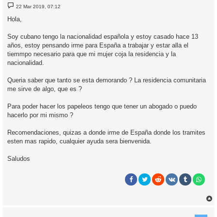
M
22 Mar 2019, 07:12
e
n
Hola,
s
a
j
Soy cubano tengo la nacionalidad española y estoy casado hace 13
e
años, estoy pensando irme para España a trabajar y estar alla el
tiemmpo necesario para que mi mujer coja la residencia y la
nacionalidad.
Queria saber que tanto se esta demorando ? La residencia comunitaria
me sirve de algo, que es ?
Para poder hacer los papeleos tengo que tener un abogado o puedo
hacerlo por mi mismo ?
Recomendaciones, quizas a donde irme de España donde los tramites
esten mas rapido, cualquier ayuda sera bienvenida.
Saludos
r
r