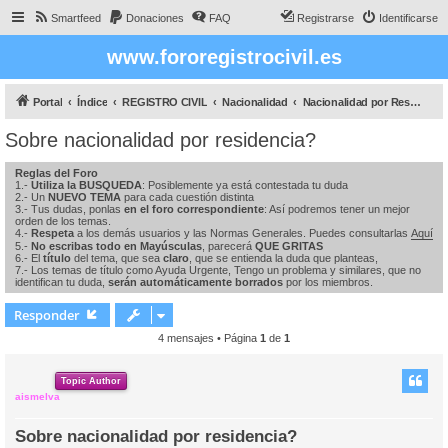
Smartfeed
Donaciones
FAQ
Registrarse
Identificarse
www.fororegistrocivil.es
Portal
Índice
REGISTRO CIVIL
Nacionalidad
Nacionalidad por Residencia
Sobre nacionalidad por residencia?
Reglas del Foro
1.-
Utiliza la BUSQUEDA
: Posiblemente ya está contestada tu duda
2.- Un
NUEVO TEMA
para cada cuestión distinta
3.- Tus dudas, ponlas
en el foro correspondiente
: Así podremos tener un mejor
orden de los temas.
4.-
Respeta
a los demás usuarios y las Normas Generales. Puedes consultarlas
Aquí
5.-
No escribas todo en Mayúsculas
, parecerá
QUE GRITAS
6.- El
título
del tema, que sea
claro
, que se entienda la duda que planteas,
7.- Los temas de título como Ayuda Urgente, Tengo un problema y similares, que no
identifican tu duda,
serán automáticamente borrados
por los miembros.
Responder
4 mensajes • Página
1
de
1
Topic Author
aismelva
Sobre nacionalidad por residencia?