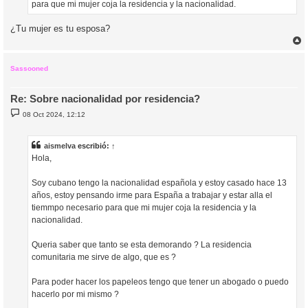
para que mi mujer coja la residencia y la nacionalidad.
e
¿Tu mujer es tu esposa?
r
r
i
Sassooned
Re: Sobre nacionalidad por residencia?
M
08 Oct 2024, 12:12
e
n
s
a
aismelva
escribió:
↑
j
Hola,
e
Soy cubano tengo la nacionalidad española y estoy casado hace 13
años, estoy pensando irme para España a trabajar y estar alla el
tiemmpo necesario para que mi mujer coja la residencia y la
nacionalidad.
Queria saber que tanto se esta demorando ? La residencia
comunitaria me sirve de algo, que es ?
Para poder hacer los papeleos tengo que tener un abogado o puedo
hacerlo por mi mismo ?