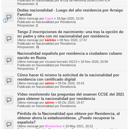
Publicado en
Nacionalidad por la Ley de Memoria DEMOCRÁTICA
Respuestas:
2
Dudas nacionalidad - Luego del año residencia por Arraigo
Familiar
Último mensaje por
Cguti
«
18 Ago 2020, 10:29
Publicado en
Nacionalidad por Residencia
Respuestas:
2
Tengo 2 inscripciones de nacimiento: una tras la opción de
mi padre y otra con mi nacionalidad por residencia
Último mensaje por
kárbiko
«
08 Nov 2020, 17:47
Publicado en
Nacionalidad por Residencia
Respuestas:
11
Nacionalidad española por residencia a ciudadano cubano
nacido en Rusia
Último mensaje por
Usuario borrado 16213
«
18 Nov 2020, 20:58
Publicado en
Nacionalidad por Residencia
Respuestas:
7
Cómo hacer tú mismo la solicitud de la nacionalidad por
residencia con certificado digital
Último mensaje por
admin
«
09 Dic 2020, 19:43
Publicado en
Nacionalidad por Residencia
Vídeo resolviendo las preguntas del examen CCSE del 2021
para obtener la nacionalidad por residencia
Último mensaje por
admin
«
09 Dic 2020, 19:47
Publicado en
Nacionalidad por Residencia
Pérdida de la Nacionalidad que obtuve por Residencia, al
obtener ahora la estadounidense. ¿Puedo recuperar la
española?
Último mensaje por
Bbsanchez
«
19 May 2021, 18:22