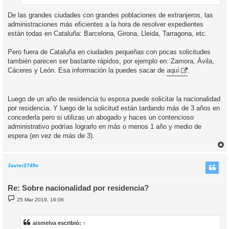
De las grandes ciudades con grandes poblaciones de extranjeros, las
administraciones más eficientes a la hora de resolver expedientes
están todas en Cataluña: Barcelona, Girona, Lleida, Tarragona, etc.
Pero fuera de Cataluña en ciudades pequeñas con pocas solicitudes
también parecen ser bastante rápidos, por ejemplo en: Zamora, Ávila,
Cáceres y León. Esa información la puedes sacar de
aquí
.
Luego de un año de residencia tu esposa puede solicitar la nacionalidad
por residencia. Y luego de la solicitud están tardando más de 3 años en
concederla pero si utilizas un abogado y haces un contencioso
administrativo podrías lograrlo en más o menos 1 año y medio de
espera (en vez de más de 3).
r
r
i
Javier2749c
Re: Sobre nacionalidad por residencia?
M
25 Mar 2019, 16:06
e
n
s
a
aismelva
escribió:
↑
j