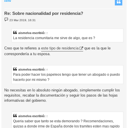
i
cenv
Re: Sobre nacionalidad por residencia?
M
23 Mar 2019, 16:31
e
n
s
a
aismelva
escribió:
↑
j
La residencia comunitaria me sirve de algo, que es ?
e
Creo que te refieres a
este tipo de residencia
que es la que le
correspondería a tu esposa.
aismelva
escribió:
↑
Para poder hacer los papeleos tengo que tener un abogado o puedo
hacerlo por mi mismo ?
No necesitas en lo absoluto ningún abogado, simplemente cumplir los
requisitos, recabar la documentación y seguir los pasos de las hojas
informativas del gobierno.
aismelva
escribió:
↑
Queria saber que tanto se esta demorando ? Recomendaciones,
quizas a donde irme de España donde los tramites esten mas rapido