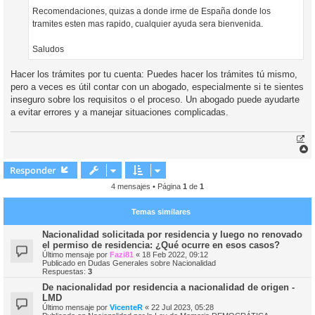
Recomendaciones, quizas a donde irme de España donde los
tramites esten mas rapido, cualquier ayuda sera bienvenida.
Saludos
Hacer los trámites por tu cuenta: Puedes hacer los trámites tú mismo,
pero a veces es útil contar con un abogado, especialmente si te sientes
inseguro sobre los requisitos o el proceso. Un abogado puede ayudarte
a evitar errores y a manejar situaciones complicadas.
r
r
Responder
i
4 mensajes • Página
1
de
1
Temas similares
Nacionalidad solicitada por residencia y luego no renovado
el permiso de residencia: ¿Qué ocurre en esos casos?
Último mensaje por
Fazi81
«
18 Feb 2022, 09:12
Publicado en
Dudas Generales sobre Nacionalidad
Respuestas:
3
De nacionalidad por residencia a nacionalidad de origen -
LMD
Último mensaje por
VicenteR
«
22 Jul 2023, 05:28