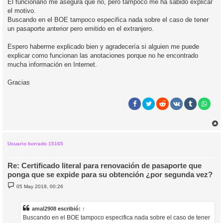
El funcionario me asegura que no, pero tampoco me ha sabido explicar
el motivo.
Buscando en el BOE tampoco especifica nada sobre el caso de tener
un pasaporte anterior pero emitido en el extranjero.
Espero haberme explicado bien y agradecería si alguien me puede
explicar como funcionan las anotaciones porque no he encontrado
mucha información en Internet.
Gracias
r
r
i
Usuario borrado 15165
Re: Certificado literal para renovación de pasaporte que
ponga que se expide para su obtención ¿por segunda vez?
M
05 May 2019, 00:26
e
n
s
a
amal2908
escribió:
↑
j
Buscando en el BOE tampoco especifica nada sobre el caso de tener
e