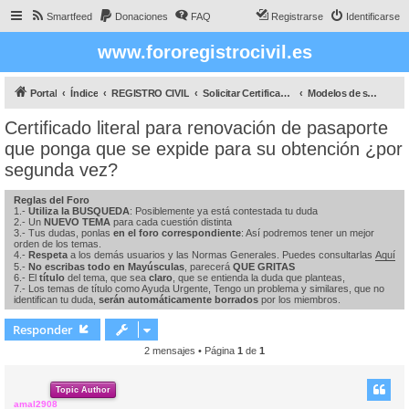
Smartfeed
Donaciones
FAQ
Registrarse
Identificarse
www.fororegistrocivil.es
Portal
Índice
REGISTRO CIVIL
Solicitar Certificados
Modelos de solicitud de certificados literales
Certificado literal para renovación de pasaporte
que ponga que se expide para su obtención ¿por
segunda vez?
Reglas del Foro
1.-
Utiliza la BUSQUEDA
: Posiblemente ya está contestada tu duda
2.- Un
NUEVO TEMA
para cada cuestión distinta
3.- Tus dudas, ponlas
en el foro correspondiente
: Así podremos tener un mejor
orden de los temas.
4.-
Respeta
a los demás usuarios y las Normas Generales. Puedes consultarlas
Aquí
5.-
No escribas todo en Mayúsculas
, parecerá
QUE GRITAS
6.- El
título
del tema, que sea
claro
, que se entienda la duda que planteas,
7.- Los temas de título como Ayuda Urgente, Tengo un problema y similares, que no
identifican tu duda,
serán automáticamente borrados
por los miembros.
Responder
2 mensajes • Página
1
de
1
Topic Author
amal2908