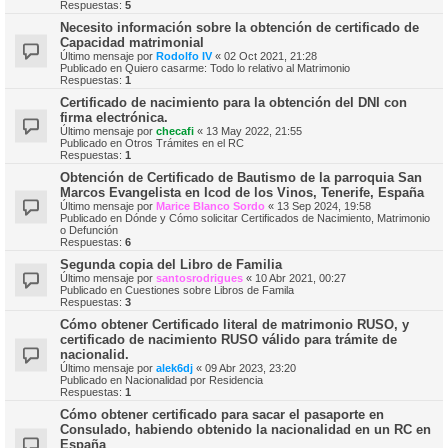
Respuestas:
5
Necesito información sobre la obtención de certificado de
Capacidad matrimonial
Último mensaje por
Rodolfo IV
«
02 Oct 2021, 21:28
Publicado en
Quiero casarme: Todo lo relativo al Matrimonio
Respuestas:
1
Certificado de nacimiento para la obtención del DNI con
firma electrónica.
Último mensaje por
checafi
«
13 May 2022, 21:55
Publicado en
Otros Trámites en el RC
Respuestas:
1
Obtención de Certificado de Bautismo de la parroquia San
Marcos Evangelista en Icod de los Vinos, Tenerife, España
Último mensaje por
Marice Blanco Sordo
«
13 Sep 2024, 19:58
Publicado en
Dónde y Cómo solicitar Certificados de Nacimiento, Matrimonio
o Defunción
Respuestas:
6
Segunda copia del Libro de Familia
Último mensaje por
santosrodrigues
«
10 Abr 2021, 00:27
Publicado en
Cuestiones sobre Libros de Famila
Respuestas:
3
Cómo obtener Certificado literal de matrimonio RUSO, y
certificado de nacimiento RUSO válido para trámite de
nacionalid.
Último mensaje por
alek6dj
«
09 Abr 2023, 23:20
Publicado en
Nacionalidad por Residencia
Respuestas:
1
Cómo obtener certificado para sacar el pasaporte en
Consulado, habiendo obtenido la nacionalidad en un RC en
España