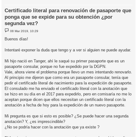
Certificado literal para renovación de pasaporte que
ponga que se expide para su obtención ¿por
segunda vez?
M
08 Mar 2019, 10:29
e
n
Buenos días!
s
a
j
Intentaré exponer la duda que tengo y a ver si alguien ne puede ayudar.
e
Mi hijo nació en Tanger, ahí le saqué su primer pasaporte que es un
pasaporte consular, porque no fue expedido por la DGPN.
Vale, ahora viene el problema porque llevo un mes intentando renovarlo.
Al principio me dijeron que como era un pasaporte consular, tenía que
pedir el certificado literal de nacimiento para la expedición de pasaporte.
El consulado me ha enviado el certificado literal con la anotación que
se hizo en su día en el 2017 para expedirlo, pero en comisaría no me lo
aceptan porque dicen que ellos necesitan un certificado literal con la
anotación a fecha de hoy para la expedición de un nuevo pasaporte.
Mi pregunta es que si esto es posible? ¿Se puede hacer una segunda
anotación? Y, ¿es imprescindible?
¿No se podría hacer con la anotación que ya existe ?