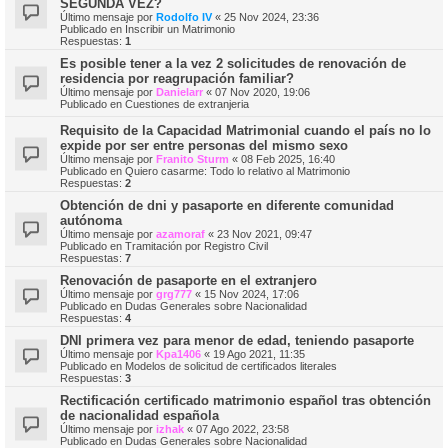
SEGUNDA VEZ?
Último mensaje por
Rodolfo IV
«
25 Nov 2024, 23:36
Publicado en
Inscribir un Matrimonio
Respuestas:
1
Es posible tener a la vez 2 solicitudes de renovación de
residencia por reagrupación familiar?
Último mensaje por
Danielarr
«
07 Nov 2020, 19:06
Publicado en
Cuestiones de extranjeria
Requisito de la Capacidad Matrimonial cuando el país no lo
expide por ser entre personas del mismo sexo
Último mensaje por
Franito Sturm
«
08 Feb 2025, 16:40
Publicado en
Quiero casarme: Todo lo relativo al Matrimonio
Respuestas:
2
Obtención de dni y pasaporte en diferente comunidad
autónoma
Último mensaje por
azamoraf
«
23 Nov 2021, 09:47
Publicado en
Tramitación por Registro Civil
Respuestas:
7
Renovación de pasaporte en el extranjero
Último mensaje por
grg777
«
15 Nov 2024, 17:06
Publicado en
Dudas Generales sobre Nacionalidad
Respuestas:
4
DNI primera vez para menor de edad, teniendo pasaporte
Último mensaje por
Kpa1406
«
19 Ago 2021, 11:35
Publicado en
Modelos de solicitud de certificados literales
Respuestas:
3
Rectificación certificado matrimonio español tras obtención
de nacionalidad española
Último mensaje por
izhak
«
07 Ago 2022, 23:58
Publicado en
Dudas Generales sobre Nacionalidad