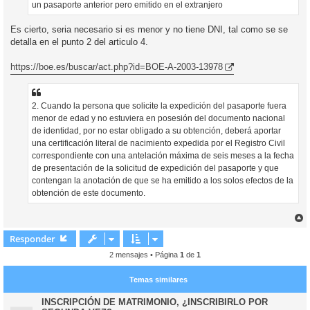
un pasaporte anterior pero emitido en el extranjero
Es cierto, seria necesario si es menor y no tiene DNI, tal como se se
detalla en el punto 2 del articulo 4.
https://boe.es/buscar/act.php?id=BOE-A-2003-13978
2. Cuando la persona que solicite la expedición del pasaporte fuera
menor de edad y no estuviera en posesión del documento nacional
de identidad, por no estar obligado a su obtención, deberá aportar
una certificación literal de nacimiento expedida por el Registro Civil
correspondiente con una antelación máxima de seis meses a la fecha
de presentación de la solicitud de expedición del pasaporte y que
contengan la anotación de que se ha emitido a los solos efectos de la
obtención de este documento.
r
r
Responder
i
2 mensajes • Página
1
de
1
Temas similares
INSCRIPCIÓN DE MATRIMONIO, ¿INSCRIBIRLO POR