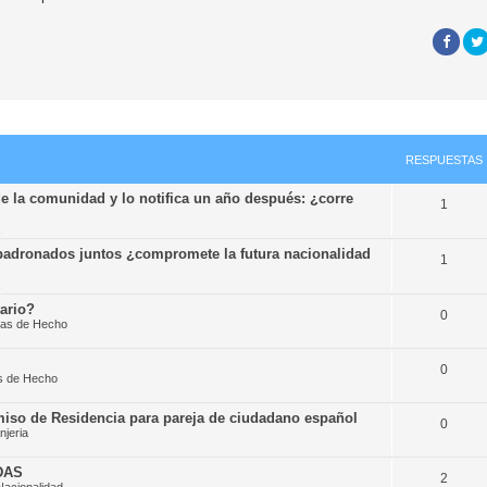
RESPUESTAS
e la comunidad y lo notifica un año después: ¿corre
1
padronados juntos ¿compromete la futura nacionalidad
1
tario?
0
jas de Hecho
0
as de Hecho
miso de Residencia para pareja de ciudadano español
0
njeria
UDAS
2
acionalidad