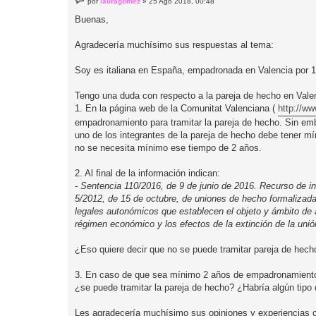
por
lauragomez
»
25 Ago 2018, 00:48
e
n
Buenas,
s
a
j
Agradecería muchísimo sus respuestas al tema:
e
Soy es italiana en España, empadronada en Valencia por 1
Tengo una duda con respecto a la pareja de hecho en Vale
1. En la página web de la Comunitat Valenciana (
http://ww
empadronamiento para tramitar la pareja de hecho. Sin emb
uno de los integrantes de la pareja de hecho debe tener 
no se necesita mínimo ese tiempo de 2 años.
2. Al final de la información indican:
- Sentencia 110/2016, de 9 de junio de 2016. Recurso de in
5/2012, de 15 de octubre, de uniones de hecho formalizada
legales autonómicos que establecen el objeto y ámbito de ap
régimen económico y los efectos de la extinción de la uni
¿Eso quiere decir que no se puede tramitar pareja de hech
3. En caso de que sea mínimo 2 años de empadronamiento. S
¿se puede tramitar la pareja de hecho? ¿Habría algún tipo 
Les agradecería muchísimo sus opiniones y experiencias c