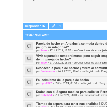
Responder
TEMAS SIMILARES
Pareja de hecho en Andalucía se muda dentro d
peligro su integridad?
por
Tuso
»
27 Jul 2021, 17:57
» en
Cuestiones de extranjeria
Vivir separados temporalmente pero seguir em
de mi pareja de hecho?
por
Tuso
»
27 Jul 2021, 18:02
» en
Cuestiones de extranjeria
Deshacer la pareja de hecho: ¿afecta al comuni
por
Susimarmu
»
24 Jul 2023, 10:45
» en
Registros de Pare
Fallecimiento de la pareja de hecho
por
cpm2022
»
09 Oct 2024, 00:50
» en
Registros de Parej
Dudas con el Seguro médico para solicitar Per
por
Robab34
»
21 Ene 2021, 20:01
» en
Cuestiones de extra
Tiempo de espera para tener nacionalidad? D
por
Elian
»
20 Jul 2021, 12:02
» en
Dudas Generales sobre N