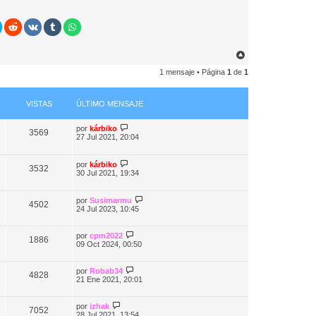
A
r
1 mensaje • Página
1
de
1
r
i
b
a
VISTAS
ÚLTIMO MENSAJE
por
kárbiko
3569
27 Jul 2021, 20:04
por
kárbiko
3532
30 Jul 2021, 19:34
por
Susimarmu
4502
24 Jul 2023, 10:45
por
cpm2022
1886
09 Oct 2024, 00:50
por
Robab34
4828
21 Ene 2021, 20:01
por
izhak
7052
28 Jul 2021, 13:54