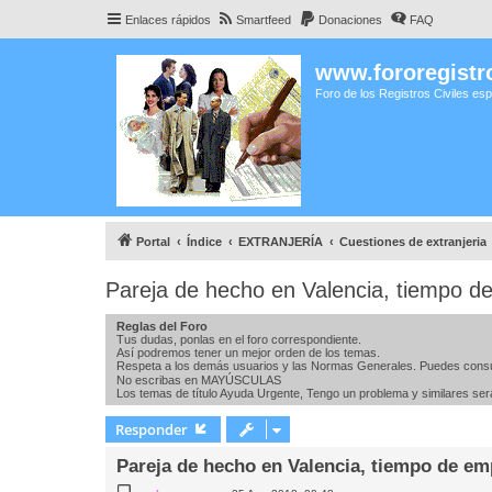
Enlaces rápidos
Smartfeed
Donaciones
FAQ
www.fororegistro
Foro de los Registros Civiles es
Portal
Índice
EXTRANJERÍA
Cuestiones de extranjeria
Pareja de hecho en Valencia, tiempo 
Reglas del Foro
Tus dudas, ponlas en el foro correspondiente.
Así podremos tener un mejor orden de los temas.
Respeta a los demás usuarios y las Normas Generales. Puedes consu
No escribas en MAYÚSCULAS
Los temas de título Ayuda Urgente, Tengo un problema y similares se
Responder
Pareja de hecho en Valencia, tiempo de e
M