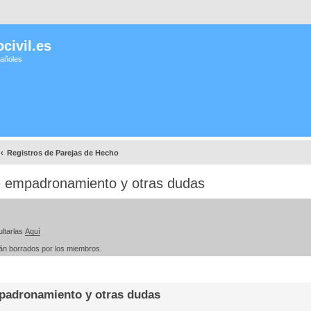
civil.es
pañoles
Registros de Parejas de Hecho
de empadronamiento y otras dudas
ltarlas
Aquí
rán borrados por los miembros.
mpadronamiento y otras dudas