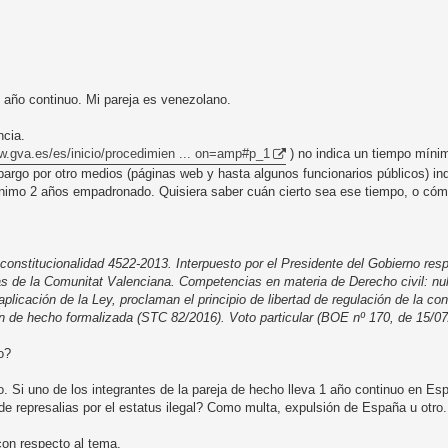
 año continuo. Mi pareja es venezolano.
ncia.
w.gva.es/es/inicio/procedimien ... on=amp#p_1
) no indica un tiempo míni
argo por otro medios (páginas web y hasta algunos funcionarios públicos) i
mínimo 2 años empadronado. Quisiera saber cuán cierto sea ese tiempo, o cóm
constitucionalidad 4522-2013. Interpuesto por el Presidente del Gobierno res
s de la Comunitat Valenciana. Competencias en materia de Derecho civil: nul
licación de la Ley, proclaman el principio de libertad de regulación de la con
ón de hecho formalizada (STC 82/2016). Voto particular (BOE nº 170, de 15/07
o?
i uno de los integrantes de la pareja de hecho lleva 1 año continuo en Espa
de represalias por el estatus ilegal? Como multa, expulsión de España u otro.
on respecto al tema.