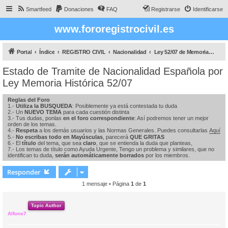
Smartfeed
Donaciones
FAQ
Registrarse
Identificarse
www.fororegistrocivil.es
Portal
Índice
REGISTRO CIVIL
Nacionalidad
Ley 52/07 de Memoria Histórica
Estado de Tramite de Nacionalidad Española por
Ley Memoria Histórica 52/07
Reglas del Foro
1.-
Utiliza la BUSQUEDA
: Posiblemente ya está contestada tu duda
2.- Un
NUEVO TEMA
para cada cuestión distinta
3.- Tus dudas, ponlas
en el foro correspondiente
: Así podremos tener un mejor
orden de los temas.
4.-
Respeta
a los demás usuarios y las Normas Generales. Puedes consultarlas
Aquí
5.-
No escribas todo en Mayúsculas
, parecerá
QUE GRITAS
6.- El
título
del tema, que sea
claro
, que se entienda la duda que planteas,
7.- Los temas de título como Ayuda Urgente, Tengo un problema y similares, que no
identifican tu duda,
serán automáticamente borrados
por los miembros.
Responder
1 mensaje • Página
1
de
1
Topic Author
Alfons7