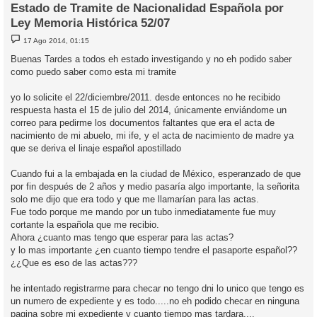
Estado de Tramite de Nacionalidad Española por
Ley Memoria Histórica 52/07
M
17 Ago 2014, 01:15
e
n
Buenas Tardes a todos eh estado investigando y no eh podido saber
s
como puedo saber como esta mi tramite
a
j
e
yo lo solicite el 22/diciembre/2011. desde entonces no he recibido
respuesta hasta el 15 de julio del 2014, únicamente enviándome un
correo para pedirme los documentos faltantes que era el acta de
nacimiento de mi abuelo, mi ife, y el acta de nacimiento de madre ya
que se deriva el linaje español apostillado
Cuando fui a la embajada en la ciudad de México, esperanzado de que
por fin después de 2 años y medio pasaría algo importante, la señorita
solo me dijo que era todo y que me llamarían para las actas.
Fue todo porque me mando por un tubo inmediatamente fue muy
cortante la española que me recibio.
Ahora ¿cuanto mas tengo que esperar para las actas?
y lo mas importante ¿en cuanto tiempo tendre el pasaporte español??
¿¿Que es eso de las actas???
he intentado registrarme para checar no tengo dni lo unico que tengo es
un numero de expediente y es todo.....no eh podido checar en ninguna
pagina sobre mi expediente y cuanto tiempo mas tardara....