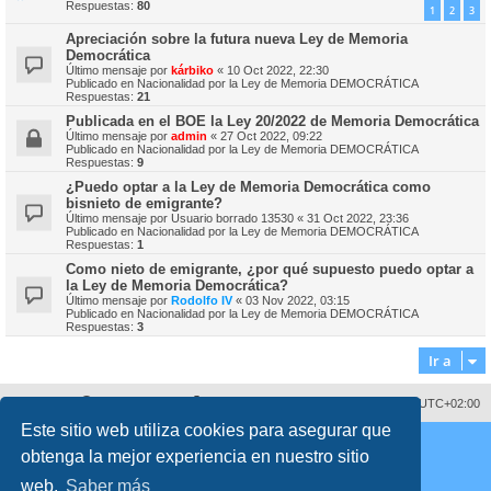
Respuestas:
80
1
2
3
Apreciación sobre la futura nueva Ley de Memoria
Democrática
Último mensaje por
kárbiko
«
10 Oct 2022, 22:30
Publicado en
Nacionalidad por la Ley de Memoria DEMOCRÁTICA
Respuestas:
21
Publicada en el BOE la Ley 20/2022 de Memoria Democrática
Último mensaje por
admin
«
27 Oct 2022, 09:22
Publicado en
Nacionalidad por la Ley de Memoria DEMOCRÁTICA
Respuestas:
9
¿Puedo optar a la Ley de Memoria Democrática como
bisnieto de emigrante?
Último mensaje por
Usuario borrado 13530
«
31 Oct 2022, 23:36
Publicado en
Nacionalidad por la Ley de Memoria DEMOCRÁTICA
Respuestas:
1
Como nieto de emigrante, ¿por qué supuesto puedo optar a
la Ley de Memoria Democrática?
Último mensaje por
Rodolfo IV
«
03 Nov 2022, 03:15
Publicado en
Nacionalidad por la Ley de Memoria DEMOCRÁTICA
Respuestas:
3
Ir a
Sobre nosotros
Borrar cookies
Todos los horarios son
UTC+02:00
Este sitio web utiliza cookies para asegurar que
Copyright © 2008 - 2026 www.fororegistrocivil.es Todos los derechos reservados.
obtenga la mejor experiencia en nuestro sitio
Desarrollado por
phpBB
® Forum Software © phpBB Limited
Traducción al español por
phpBB España
web.
Saber más