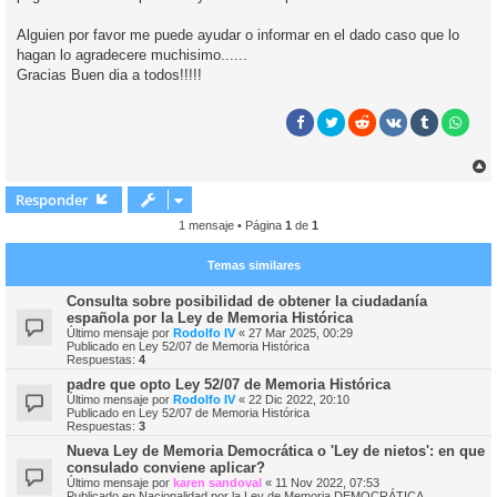
Alguien por favor me puede ayudar o informar en el dado caso que lo
hagan lo agradecere muchisimo......
Gracias Buen dia a todos!!!!!
r
r
Responder
i
1 mensaje • Página
1
de
1
Temas similares
Consulta sobre posibilidad de obtener la ciudadanía
española por la Ley de Memoria Histórica
Último mensaje por
Rodolfo IV
«
27 Mar 2025, 00:29
Publicado en
Ley 52/07 de Memoria Histórica
Respuestas:
4
padre que opto Ley 52/07 de Memoria Histórica
Último mensaje por
Rodolfo IV
«
22 Dic 2022, 20:10
Publicado en
Ley 52/07 de Memoria Histórica
Respuestas:
3
Nueva Ley de Memoria Democrática o 'Ley de nietos': en que
consulado conviene aplicar?
Último mensaje por
karen sandoval
«
11 Nov 2022, 07:53
Publicado en
Nacionalidad por la Ley de Memoria DEMOCRÁTICA