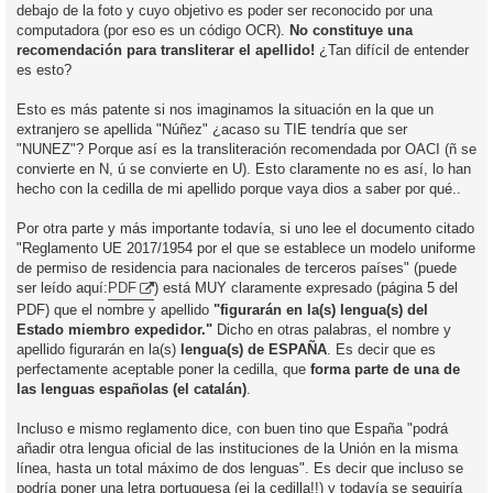
debajo de la foto y cuyo objetivo es poder ser reconocido por una
computadora (por eso es un código OCR).
No constituye una
recomendación para transliterar el apellido!
¿Tan difícil de entender
es esto?
Esto es más patente si nos imaginamos la situación en la que un
extranjero se apellida "Núñez" ¿acaso su TIE tendría que ser
"NUNEZ"? Porque así es la transliteración recomendada por OACI (ñ se
convierte en N, ú se convierte en U). Esto claramente no es así, lo han
hecho con la cedilla de mi apellido porque vaya dios a saber por qué..
Por otra parte y más importante todavía, si uno lee el documento citado
"Reglamento UE 2017/1954 por el que se establece un modelo uniforme
de permiso de residencia para nacionales de terceros países" (puede
ser leído aquí:
PDF
) está MUY claramente expresado (página 5 del
PDF) que el nombre y apellido
"figurarán en la(s) lengua(s) del
Estado miembro expedidor."
Dicho en otras palabras, el nombre y
apellido figurarán en la(s)
lengua(s) de ESPAÑA
. Es decir que es
perfectamente aceptable poner la cedilla, que
forma parte de una de
las lenguas españolas (el catalán)
.
Incluso e mismo reglamento dice, con buen tino que España "podrá
añadir otra lengua oficial de las instituciones de la Unión en la misma
línea, hasta un total máximo de dos lenguas". Es decir que incluso se
podría poner una letra portuguesa (ej la cedilla!!) y todavía se seguiría