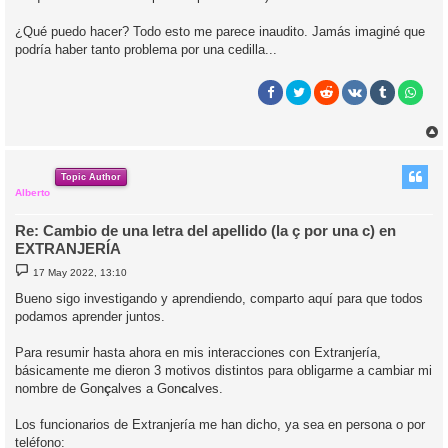
¿Qué puedo hacer? Todo esto me parece inaudito. Jamás imaginé que
podría haber tanto problema por una cedilla...
r
r
i
Topic Author
Alberto
Re: Cambio de una letra del apellido (la ç por una c) en
EXTRANJERÍA
M
17 May 2022, 13:10
e
n
Bueno sigo investigando y aprendiendo, comparto aquí para que todos
s
podamos aprender juntos.
a
j
e
Para resumir hasta ahora en mis interacciones con Extranjería,
básicamente me dieron 3 motivos distintos para obligarme a cambiar mi
nombre de Gon
ç
alves a Gon
c
alves.
Los funcionarios de Extranjería me han dicho, ya sea en persona o por
teléfono: