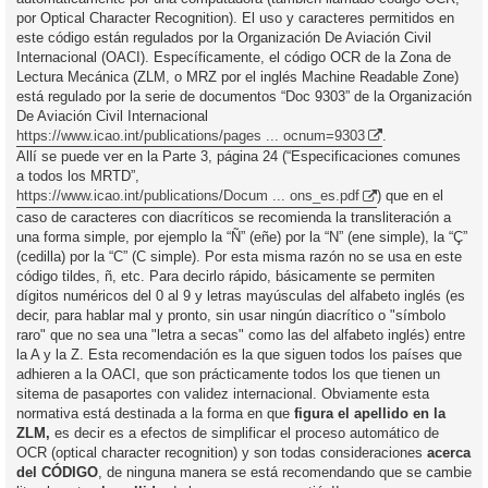
por Optical Character Recognition). El uso y caracteres permitidos en
este código están regulados por la Organización De Aviación Civil
Internacional (OACI). Específicamente, el código OCR de la Zona de
Lectura Mecánica (ZLM, o MRZ por el inglés Machine Readable Zone)
está regulado por la serie de documentos “Doc 9303” de la Organización
De Aviación Civil Internacional
https://www.icao.int/publications/pages ... ocnum=9303
.
Allí se puede ver en la Parte 3, página 24 (“Especificaciones comunes
a todos los MRTD”,
https://www.icao.int/publications/Docum ... ons_es.pdf
) que en el
caso de caracteres con diacríticos se recomienda la transliteración a
una forma simple, por ejemplo la “Ñ” (eñe) por la “N” (ene simple), la “Ç”
(cedilla) por la “C” (C simple). Por esta misma razón no se usa en este
código tildes, ñ, etc. Para decirlo rápido, básicamente se permiten
dígitos numéricos del 0 al 9 y letras mayúsculas del alfabeto inglés (es
decir, para hablar mal y pronto, sin usar ningún diacrítico o "símbolo
raro" que no sea una "letra a secas" como las del alfabeto inglés) entre
la A y la Z. Esta recomendación es la que siguen todos los países que
adhieren a la OACI, que son prácticamente todos los que tienen un
sitema de pasaportes con validez internacional. Obviamente esta
normativa está destinada a la forma en que
figura el apellido en la
ZLM,
es decir es a efectos de simplificar el proceso automático de
OCR (optical character recognition) y son todas consideraciones
acerca
del CÓDIGO
, de ninguna manera se está recomendando que se cambie