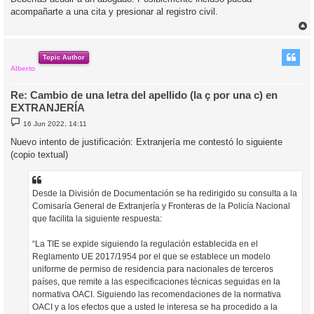
s
acompañarte a una cita y presionar al registro civil.
a
j
e
r
r
i
Topic Author
Alberto
Re: Cambio de una letra del apellido (la ç por una c) en
EXTRANJERÍA
M
16 Jun 2022, 14:11
e
n
Nuevo intento de justificación: Extranjería me contestó lo siguiente
s
(copio textual)
a
j
e
Desde la División de Documentación se ha redirigido su consulta a la
Comisaría General de Extranjería y Fronteras de la Policía Nacional
que facilita la siguiente respuesta:
“La TIE se expide siguiendo la regulación establecida en el
Reglamento UE 2017/1954 por el que se establece un modelo
uniforme de permiso de residencia para nacionales de terceros
países, que remite a las especificaciones técnicas seguidas en la
normativa OACI. Siguiendo las recomendaciones de la normativa
OACI y a los efectos que a usted le interesa se ha procedido a la