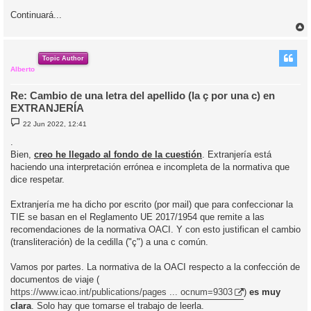
Continuará...
r
r
i
Topic Author
Alberto
Re: Cambio de una letra del apellido (la ç por una c) en
EXTRANJERÍA
M
22 Jun 2022, 12:41
e
n
.
s
Bien,
creo he llegado al fondo de la cuestión
. Extranjería está
a
j
haciendo una interpretación errónea e incompleta de la normativa que
e
dice respetar.
Extranjería me ha dicho por escrito (por mail) que para confeccionar la
TIE se basan en el Reglamento UE 2017/1954 que remite a las
recomendaciones de la normativa OACI. Y con esto justifican el cambio
(transliteración) de la cedilla ("ç") a una c común.
Vamos por partes. La normativa de la OACI respecto a la confección de
documentos de viaje (
https://www.icao.int/publications/pages ... ocnum=9303
)
es muy
clara
. Solo hay que tomarse el trabajo de leerla.