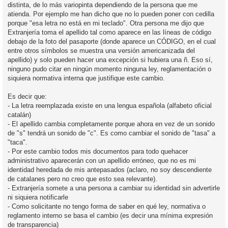
distinta, de lo más variopinta dependiendo de la persona que me
atienda. Por ejemplo me han dicho que no lo pueden poner con cedilla
porque "esa letra no está en mi teclado". Otra persona me dijo que
Extranjería toma el apellido tal como aparece en las líneas de código
debajo de la foto del pasaporte (donde aparece un CÓDIGO, en el cual
entre otros símbolos se muestra una versión americanizada del
apellido) y solo pueden hacer una excepción si hubiera una ñ. Eso sí,
ninguno pudo citar en ningún momento ninguna ley, reglamentación o
siquiera normativa interna que justifique este cambio.
Es decir que:
- La letra reemplazada existe en una lengua española (alfabeto oficial
catalán)
- El apellido cambia completamente porque ahora en vez de un sonido
de "s" tendrá un sonido de "c". Es como cambiar el sonido de "tasa" a
"taca".
- Por este cambio todos mis documentos para todo quehacer
administrativo aparecerán con un apellido erróneo, que no es mi
identidad heredada de mis antepasados (aclaro, no soy descendiente
de catalanes pero no creo que esto sea relevante).
- Extranjería somete a una persona a cambiar su identidad sin advertirle
ni siquiera notificarle
- Como solicitante no tengo forma de saber en qué ley, normativa o
reglamento interno se basa el cambio (es decir una mínima expresión
de transparencia)