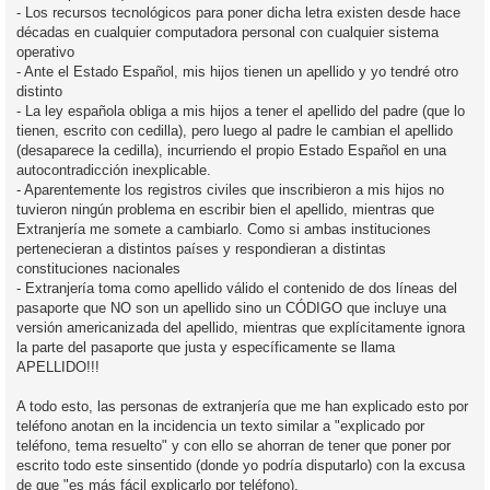
- Los recursos tecnológicos para poner dicha letra existen desde hace
décadas en cualquier computadora personal con cualquier sistema
operativo
- Ante el Estado Español, mis hijos tienen un apellido y yo tendré otro
distinto
- La ley española obliga a mis hijos a tener el apellido del padre (que lo
tienen, escrito con cedilla), pero luego al padre le cambian el apellido
(desaparece la cedilla), incurriendo el propio Estado Español en una
autocontradicción inexplicable.
- Aparentemente los registros civiles que inscribieron a mis hijos no
tuvieron ningún problema en escribir bien el apellido, mientras que
Extranjería me somete a cambiarlo. Como si ambas instituciones
pertenecieran a distintos países y respondieran a distintas
constituciones nacionales
- Extranjería toma como apellido válido el contenido de dos líneas del
pasaporte que NO son un apellido sino un CÓDIGO que incluye una
versión americanizada del apellido, mientras que explícitamente ignora
la parte del pasaporte que justa y específicamente se llama
APELLIDO!!!
A todo esto, las personas de extranjería que me han explicado esto por
teléfono anotan en la incidencia un texto similar a "explicado por
teléfono, tema resuelto" y con ello se ahorran de tener que poner por
escrito todo este sinsentido (donde yo podría disputarlo) con la excusa
de que "es más fácil explicarlo por teléfono).