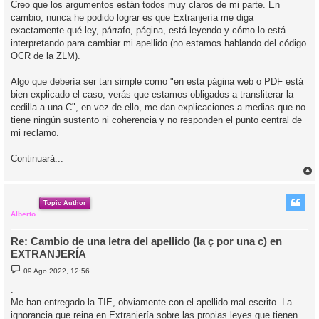
Creo que los argumentos están todos muy claros de mi parte. En
cambio, nunca he podido lograr es que Extranjería me diga
exactamente qué ley, párrafo, página, está leyendo y cómo lo está
interpretando para cambiar mi apellido (no estamos hablando del código
OCR de la ZLM).
Algo que debería ser tan simple como "en esta página web o PDF está
bien explicado el caso, verás que estamos obligados a transliterar la
cedilla a una C", en vez de ello, me dan explicaciones a medias que no
tiene ningún sustento ni coherencia y no responden el punto central de
mi reclamo.
Continuará...
r
r
i
Topic Author
Alberto
Re: Cambio de una letra del apellido (la ç por una c) en
EXTRANJERÍA
M
09 Ago 2022, 12:56
e
n
.
s
Me han entregado la TIE, obviamente con el apellido mal escrito. La
a
j
ignorancia que reina en Extranjería sobre las propias leyes que tienen
e