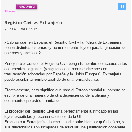
r
i
Topic Author
Alberto
Registro Civil vs Extranjería
M
09 Ago 2022, 13:15
e
n
.
s
¿Sabías que, en España, el Registro Civil y la Policía de Extranjería
a
j
tienen distintos sistemas (y aparentemente, leyes) para la grabación de
e
nombres y apellidos?
Por ejemplo, aunque el Registro Civil ponga tu nombre de acuerdo a tus
documentos originales (y siguiendo las recomendaciones de
trasliteración adoptadas por España y la Unión Europea), Extranjería
puede escribir tu nombre/apellido de una forma distinta.
Efectivamente, esto significa que para el Estado español tu nombre se
escribirá de una manera o de otra dependiendo de la oficina y
documento que estés tramitando.
El proceder del Registro Civil está perfectamente justificado en las
leyes españolas y recomendaciones de la UE.
En cuanto a Extranjería... bueno... nadie sabe bien por qué ni cómo, y
sus funcionarios son incapaces de articular una justificación coherente.