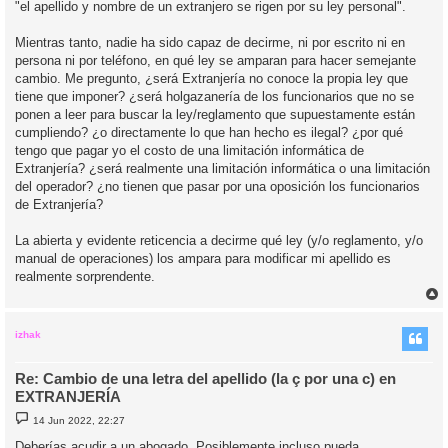
"el apellido y nombre de un extranjero se rigen por su ley personal".
Mientras tanto, nadie ha sido capaz de decirme, ni por escrito ni en
persona ni por teléfono, en qué ley se amparan para hacer semejante
cambio. Me pregunto, ¿será Extranjería no conoce la propia ley que
tiene que imponer? ¿será holgazanería de los funcionarios que no se
ponen a leer para buscar la ley/reglamento que supuestamente están
cumpliendo? ¿o directamente lo que han hecho es ilegal? ¿por qué
tengo que pagar yo el costo de una limitación informática de
Extranjería? ¿será realmente una limitación informática o una limitación
del operador? ¿no tienen que pasar por una oposición los funcionarios
de Extranjería?
La abierta y evidente reticencia a decirme qué ley (y/o reglamento, y/o
manual de operaciones) los ampara para modificar mi apellido es
realmente sorprendente.
r
r
i
izhak
Re: Cambio de una letra del apellido (la ç por una c) en
EXTRANJERÍA
M
14 Jun 2022, 22:27
e
n
Deberías acudir a un abogado. Posiblemente incluso pueda