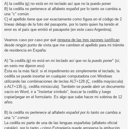
A) la cedilla (
ç
) no está en mi teclado así que no la puedo poner
B) la cedilla no pertenece al alfabeto español por lo tanto se cambia a
una "c" común
C) el apellido tiene que ser exactamente como figura en el código de 2
líneas debajo de la foto del pasaporte, por lo tanto quien ha tenido el
error es el país que emitió el pasaporte (en este caso Argentina).
Veamos caso por caso por qué
ninguna de las tres razones justifican
desde ningún punto de vista que me cambien el apellido para mi trámite
de residencia en España:
A) "
la cedilla (
ç
) no está en mi teclado así que no la puedo poner
" (sí,
en serio me dijeron eso)
Ésta es la más fácil: si el impedimento es simplemente el teclado, la
cedilla se puede insertar en cualquier computadora con Windows
utilizando las combinaciones de teclas ALT+128 (Ç, cedilla mayúscula)
o ALT+135 (ç, cedilla minúscula). También se puede abrir un documento
vacío en Word, ir a "Instertar símbolo", buscar la cedilla y luego
copiar/pegar en el formulario. Es algo que sabe hacer mi sobrina de 12
años.
B)
la cedilla no pertenece al alfabeto español por lo tanto se cambia a
una "c" común
La cedilla es parte de una de las lenguas españolas (alfabeto oficial
catalán), por lo tanto ¿cómo Extranjería puede arrogarse la atribución