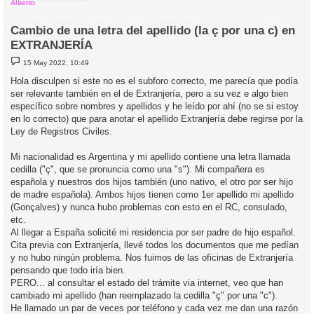
Alberto
Cambio de una letra del apellido (la ç por una c) en
EXTRANJERÍA
M
15 May 2022, 10:49
e
n
Hola disculpen si este no es el subforo correcto, me parecía que podía
s
ser relevante también en el de Extranjería, pero a su vez e algo bien
a
j
específico sobre nombres y apellidos y he leído por ahí (no se si estoy
e
en lo correcto) que para anotar el apellido Extranjería debe regirse por la
Ley de Registros Civiles.
Mi nacionalidad es Argentina y mi apellido contiene una letra llamada
cedilla ("ç", que se pronuncia como una "s"). Mi compañera es
española y nuestros dos hijos también (uno nativo, el otro por ser hijo
de madre española). Ambos hijos tienen como 1er apellido mi apellido
(Gonçalves) y nunca hubo problemas con esto en el RC, consulado,
etc.
Al llegar a España solicité mi residencia por ser padre de hijo español.
Cita previa con Extranjería, llevé todos los documentos que me pedían
y no hubo ningún problema. Nos fuimos de las oficinas de Extranjería
pensando que todo iría bien.
PERO... al consultar el estado del trámite via internet, veo que han
cambiado mi apellido (han reemplazado la cedilla "ç" por una "c").
He llamado un par de veces por teléfono y cada vez me dan una razón