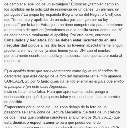
de cambiar el apellido de un extranjero? Entonces ¿también cambian
los apellidos en la solicitud de residencia de un danés, un alemán, un
portugués? La propia ley española (Reglamento del Registro Civil) dice
que "El nombre y apellidos de un extranjero se rigen por su ley
personal" por lo tanto Extranjería no tiene competencia para someterme
a un cambio de apellido (recordemos que la cedilla suena como una "s"
es decir cambia totalmente el apellido). Por otra parte, entonces
Consulados y Registros Civiles deben estar incurriendo en una
irregularidad
porque a mis dos hijos no tuvieron absolutamente ningún
problema en inscribirlos (ambos tienen ya su DNI con el nombre
perfectamente escrito con cedilla y ni siquiera hubo que aclarar nada al
respecto).
C)
el apellido tiene que ser exactamente como figura en el código de
caracteres que está debajo de la foto del pasaporte
(en el mío aparece
GONCALVES)
, por lo tanto quien ha tenido el error es el país que emitió
el pasaporte (en este caso Argentina).
Esto es totalmente falso. Para que aprendamos todos pongo a
continuación por qué digo que es falso y no puede justificar el cambio
de apellido.
Empecemos por el principio. Las zona debajo de la foto de un
pasaporte se llama Zona de Lectura Mecánica. Se trata de un
código
de dos líneas que combina caracteres alfanuméricos (0..9 y A..Z) que
está
diseñado específicamente
para que pueda ser leído
automáticamente por una computadora (también llamado código OCR,