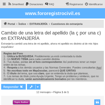
Smartfeed
Donaciones
FAQ
Registrarse
Identificarse
www.fororegistrocivil.es
Portal
Índice
EXTRANJERÍA
Cuestiones de extranjeria
Cambio de una letra del apellido (la ç por una c)
en EXTRANJERÍA
Extranjería cambió una letra de mi apellido, ahora mi apellido es distinto al de mis hijos
españoles!
Reglas del Foro
1.-
Utiliza la BUSQUEDA
: Posiblemente ya está contestada tu duda
2.- Un
NUEVO TEMA
para cada cuestión distinta
3.- Tus dudas, ponlas
en el foro correspondiente
: Así podremos tener un mejor
orden de los temas.
4.-
Respeta
a los demás usuarios y las Normas Generales. Puedes consultarlas
Aquí
5.-
No escribas todo en Mayúsculas
, parecerá
QUE GRITAS
6.- El
título
del tema, que sea
claro
, que se entienda la duda que planteas,
7.- Los temas de título como Ayuda Urgente, Tengo un problema y similares, que no
identifican tu duda,
serán automáticamente borrados
por los miembros.
Responder
12 mensajes • Página
1
de
1
Topic Author