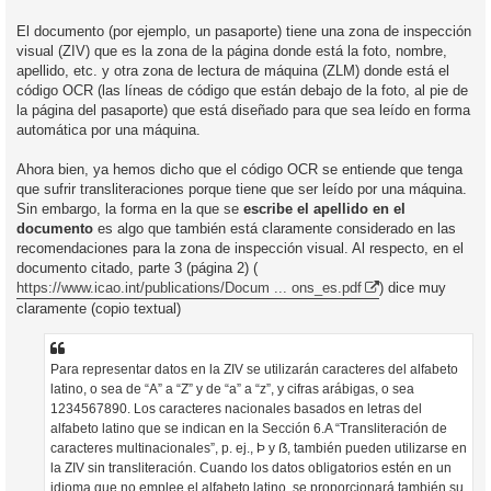
El documento (por ejemplo, un pasaporte) tiene una zona de inspección
visual (ZIV) que es la zona de la página donde está la foto, nombre,
apellido, etc. y otra zona de lectura de máquina (ZLM) donde está el
código OCR (las líneas de código que están debajo de la foto, al pie de
la página del pasaporte) que está diseñado para que sea leído en forma
automática por una máquina.
Ahora bien, ya hemos dicho que el código OCR se entiende que tenga
que sufrir transliteraciones porque tiene que ser leído por una máquina.
Sin embargo, la forma en la que se
escribe el apellido en el
documento
es algo que también está claramente considerado en las
recomendaciones para la zona de inspección visual. Al respecto, en el
documento citado, parte 3 (página 2) (
https://www.icao.int/publications/Docum ... ons_es.pdf
) dice muy
claramente (copio textual)
Para representar datos en la ZIV se utilizarán caracteres del alfabeto
latino, o sea de “A” a “Z” y de “a” a “z”, y cifras arábigas, o sea
1234567890. Los caracteres nacionales basados en letras del
alfabeto latino que se indican en la Sección 6.A “Transliteración de
caracteres multinacionales”, p. ej., Þ y ẞ, también pueden utilizarse en
la ZIV sin transliteración. Cuando los datos obligatorios estén en un
idioma que no emplee el alfabeto latino, se proporcionará también su