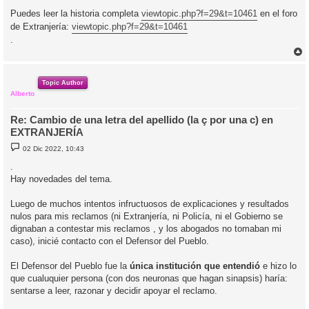
Puedes leer la historia completa
viewtopic.php?f=29&t=10461
en el foro
de Extranjería:
viewtopic.php?f=29&t=10461
.
r
r
i
Topic Author
Alberto
Re: Cambio de una letra del apellido (la ç por una c) en
EXTRANJERÍA
M
02 Dic 2022, 10:43
e
n
.
s
Hay novedades del tema.
a
j
e
Luego de muchos intentos infructuosos de explicaciones y resultados
nulos para mis reclamos (ni Extranjería, ni Policía, ni el Gobierno se
dignaban a contestar mis reclamos , y los abogados no tomaban mi
caso), inicié contacto con el Defensor del Pueblo.
El Defensor del Pueblo fue la
única institución que entendió
e hizo lo
que cualuquier persona (con dos neuronas que hagan sinapsis) haría:
sentarse a leer, razonar y decidir apoyar el reclamo.