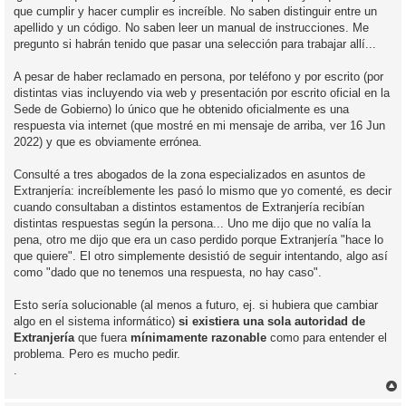
que cumplir y hacer cumplir es increíble. No saben distinguir entre un
apellido y un código. No saben leer un manual de instrucciones. Me
pregunto si habrán tenido que pasar una selección para trabajar allí...
A pesar de haber reclamado en persona, por teléfono y por escrito (por
distintas vias incluyendo via web y presentación por escrito oficial en la
Sede de Gobierno) lo único que he obtenido oficialmente es una
respuesta via internet (que mostré en mi mensaje de arriba, ver 16 Jun
2022) y que es obviamente errónea.
Consulté a tres abogados de la zona especializados en asuntos de
Extranjería: increíblemente les pasó lo mismo que yo comenté, es decir
cuando consultaban a distintos estamentos de Extranjería recibían
distintas respuestas según la persona... Uno me dijo que no valía la
pena, otro me dijo que era un caso perdido porque Extranjería "hace lo
que quiere". El otro simplemente desistió de seguir intentando, algo así
como "dado que no tenemos una respuesta, no hay caso".
Esto sería solucionable (al menos a futuro, ej. si hubiera que cambiar
algo en el sistema informático)
si existiera una sola autoridad de
Extranjería
que fuera
mínimamente razonable
como para entender el
problema. Pero es mucho pedir.
.
r