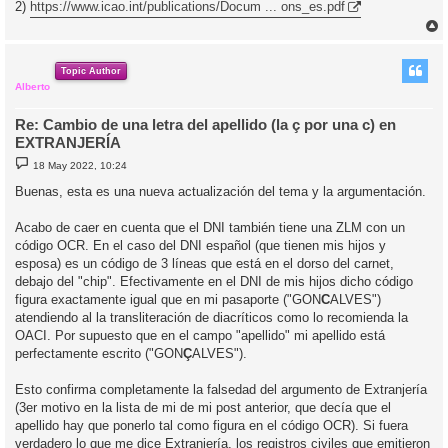
2)
https://www.icao.int/publications/Docum ... ons_es.pdf
r
r
i
Topic Author
Alberto
Re: Cambio de una letra del apellido (la ç por una c) en
EXTRANJERÍA
M
18 May 2022, 10:24
e
n
Buenas, esta es una nueva actualización del tema y la argumentación.
s
a
j
Acabo de caer en cuenta que el DNI también tiene una ZLM con un
e
código OCR. En el caso del DNI español (que tienen mis hijos y
esposa) es un código de 3 líneas que está en el dorso del carnet,
debajo del "chip". Efectivamente en el DNI de mis hijos dicho código
figura exactamente igual que en mi pasaporte ("GON
C
ALVES")
atendiendo al la transliteración de diacríticos como lo recomienda la
OACI. Por supuesto que en el campo "apellido" mi apellido está
perfectamente escrito ("GON
Ç
ALVES").
Esto confirma completamente la falsedad del argumento de Extranjería
(3er motivo en la lista de mi de mi post anterior, que decía que el
apellido hay que ponerlo tal como figura en el código OCR). Si fuera
verdadero lo que me dice Extranjería, los registros civiles que emitieron