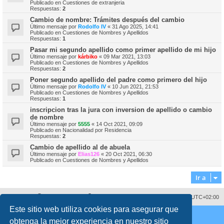
Publicado en
Cuestiones de extranjeria
Respuestas:
2
Cambio de nombre: Trámites después del cambio
Último mensaje por
Rodolfo IV
«
31 Ago 2025, 14:41
Publicado en
Cuestiones de Nombres y Apellidos
Respuestas:
1
Pasar mi segundo apellido como primer apellido de mi hijo
Último mensaje por
kárbiko
«
09 Mar 2021, 13:03
Publicado en
Cuestiones de Nombres y Apellidos
Respuestas:
2
Poner segundo apellido del padre como primero del hijo
Último mensaje por
Rodolfo IV
«
10 Jun 2021, 21:53
Publicado en
Cuestiones de Nombres y Apellidos
Respuestas:
1
inscripcion tras la jura con inversion de apellido o cambio
de nombre
Último mensaje por
5555
«
14 Oct 2021, 09:09
Publicado en
Nacionalidad por Residencia
Respuestas:
2
Cambio de apellido al de abuela
Último mensaje por
Elias126
«
20 Oct 2021, 06:30
Publicado en
Cuestiones de Nombres y Apellidos
Ir a
Sobre nosotros
Borrar cookies
Todos los horarios son
UTC+02:00
Este sitio web utiliza cookies para asegurar que
Copyright © 2008 - 2026 www.fororegistrocivil.es Todos los derechos reservados.
obtenga la mejor experiencia en nuestro sitio