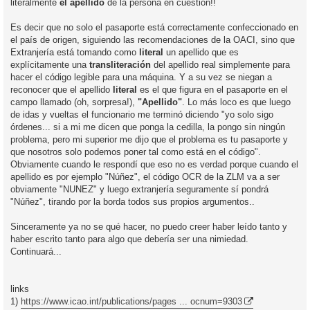
literalmente
el apellido
de la persona en cuestión!!
Es decir que no solo el pasaporte está correctamente confeccionado en
el país de origen, siguiendo las recomendaciones de la OACI, sino que
Extranjería está tomando como
literal
un apellido que es
explícitamente una
transliteración
del apellido real simplemente para
hacer el código legible para una máquina. Y a su vez se niegan a
reconocer que el apellido
literal
es el que figura en el pasaporte en el
campo llamado (oh, sorpresa!),
"Apellido"
. Lo más loco es que luego
de idas y vueltas el funcionario me terminó diciendo "yo solo sigo
órdenes... si a mi me dicen que ponga la cedilla, la pongo sin ningún
problema, pero mi superior me dijo que el problema es tu pasaporte y
que nosotros solo podemos poner tal como está en el código".
Obviamente cuando le respondí que eso no es verdad porque cuando el
apellido es por ejemplo "Núñez", el código OCR de la ZLM va a ser
obviamente "NUNEZ" y luego extranjería seguramente sí pondrá
"Núñez", tirando por la borda todos sus propios argumentos..
Sinceramente ya no se qué hacer, no puedo creer haber leído tanto y
haber escrito tanto para algo que debería ser una nimiedad.
Continuará...
links
1)
https://www.icao.int/publications/pages ... ocnum=9303