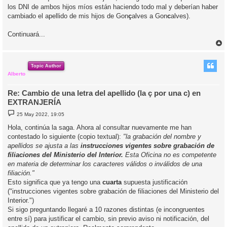
los DNI de ambos hijos míos están haciendo todo mal y deberían haber
cambiado el apellido de mis hijos de Gon
ç
alves a Gon
c
alves).
Continuará...
r
r
i
Topic Author
Alberto
Re: Cambio de una letra del apellido (la ç por una c) en
EXTRANJERÍA
M
25 May 2022, 19:05
e
n
Hola, continúa la saga. Ahora al consultar nuevamente me han
s
contestado lo siguiente (copio textual):
"la grabación del nombre y
a
j
apellidos se ajusta a las
instrucciones vigentes sobre grabación de
e
filiaciones del Ministerio del Interior.
Esta Oficina no es competente
en materia de determinar los caracteres válidos o inválidos de una
filiación."
Esto significa que ya tengo una
cuarta
supuesta justificación
("instrucciones vigentes sobre grabación de filiaciones del Ministerio del
Interior.")
Si sigo preguntando llegaré a 10 razones distintas (e incongruentes
entre sí) para justificar el cambio, sin previo aviso ni notificación, del