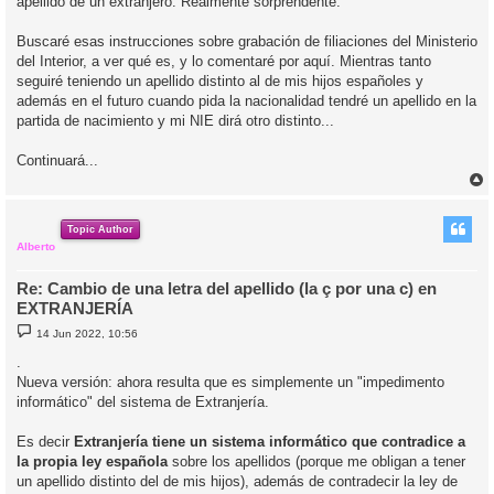
apellido de un extranjero. Realmente sorprendente.
Buscaré esas instrucciones sobre grabación de filiaciones del Ministerio
del Interior, a ver qué es, y lo comentaré por aquí. Mientras tanto
seguiré teniendo un apellido distinto al de mis hijos españoles y
además en el futuro cuando pida la nacionalidad tendré un apellido en la
partida de nacimiento y mi NIE dirá otro distinto...
Continuará...
r
r
i
Topic Author
Alberto
Re: Cambio de una letra del apellido (la ç por una c) en
EXTRANJERÍA
M
14 Jun 2022, 10:56
e
n
.
s
Nueva versión: ahora resulta que es simplemente un "impedimento
a
j
informático" del sistema de Extranjería.
e
Es decir
Extranjería tiene un sistema informático que contradice a
la propia ley española
sobre los apellidos (porque me obligan a tener
un apellido distinto del de mis hijos), además de contradecir la ley de