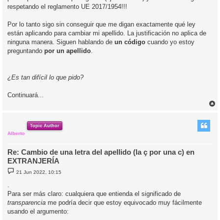
respetando el reglamento UE 2017/1954!!!
Por lo tanto sigo sin conseguir que me digan exactamente qué ley
están aplicando para cambiar mi apellido. La justificación no aplica de
ninguna manera. Siguen hablando de
un código
cuando yo estoy
preguntando
por un apellido
.
¿Es tan difícil lo que pido?
Continuará...
r
r
i
Topic Author
Alberto
Re: Cambio de una letra del apellido (la ç por una c) en
EXTRANJERÍA
M
21 Jun 2022, 10:15
e
n
.
s
Para ser más claro: cualquiera que entienda el significado de
a
j
transparencia
me podría decir que estoy equivocado muy fácilmente
e
usando el argumento: