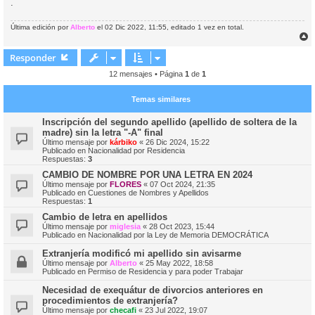
.
Última edición por
Alberto
el 02 Dic 2022, 11:55, editado 1 vez en total.
r
r
Responder
i
12 mensajes • Página
1
de
1
Temas similares
Inscripción del segundo apellido (apellido de soltera de la
madre) sin la letra "-A" final
Último mensaje por
kárbiko
«
26 Dic 2024, 15:22
Publicado en
Nacionalidad por Residencia
Respuestas:
3
CAMBIO DE NOMBRE POR UNA LETRA EN 2024
Último mensaje por
FLORES
«
07 Oct 2024, 21:35
Publicado en
Cuestiones de Nombres y Apellidos
Respuestas:
1
Cambio de letra en apellidos
Último mensaje por
miglesia
«
28 Oct 2023, 15:44
Publicado en
Nacionalidad por la Ley de Memoria DEMOCRÁTICA
Extranjería modificó mi apellido sin avisarme
Último mensaje por
Alberto
«
25 May 2022, 18:58
Publicado en
Permiso de Residencia y para poder Trabajar
Necesidad de exequátur de divorcios anteriores en
procedimientos de extranjería?
Último mensaje por
checafi
«
23 Jul 2022, 19:07