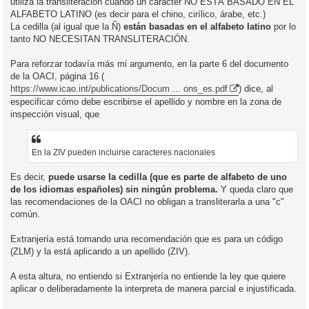
utiliza la transliteración cuando un caracter NO ESTÁ BASADO EN EL
ALFABETO LATINO (es decir para el chino, cirílico, árabe, etc.)
La cedilla (al igual que la Ñ)
están basadas en el alfabeto latino
por lo
tanto NO NECESITAN TRANSLITERACIÓN.
Para reforzar todavía más mi argumento, en la parte 6 del documento
de la OACI, página 16 (
https://www.icao.int/publications/Docum ... ons_es.pdf
) dice, al
especificar cómo debe escribirse el apellido y nombre en la zona de
inspección visual, que
En la ZIV pueden incluirse caracteres nacionales
Es decir,
puede usarse la cedilla (que es parte de alfabeto de uno
de los idiomas españoles) sin ningún problema.
Y queda claro que
las recomendaciones de la OACI no obligan a transliterarla a una "c"
común.
Extranjería está tomando una recomendación que es para un código
(ZLM) y la está aplicando a un apellido (ZIV).
A esta altura, no entiendo si Extranjería no entiende la ley que quiere
aplicar o deliberadamente la interpreta de manera parcial e injustificada.