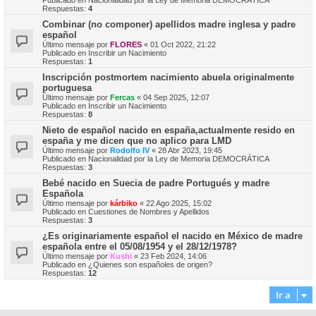
Publicado en
Nacionalidad por la Ley de Memoria DEMOCRÁTICA
Respuestas:
4
Combinar (no componer) apellidos madre inglesa y padre
español
Último mensaje por
FLORES
«
01 Oct 2022, 21:22
Publicado en
Inscribir un Nacimiento
Respuestas:
1
Inscripción postmortem nacimiento abuela originalmente
portuguesa
Último mensaje por
Fercas
«
04 Sep 2025, 12:07
Publicado en
Inscribir un Nacimiento
Respuestas:
8
Nieto de español nacido en españa,actualmente resido en
españa y me dicen que no aplico para LMD
Último mensaje por
Rodolfo IV
«
28 Abr 2023, 19:45
Publicado en
Nacionalidad por la Ley de Memoria DEMOCRÁTICA
Respuestas:
3
Bebé nacido en Suecia de padre Portugués y madre
Española
Último mensaje por
kárbiko
«
22 Ago 2025, 15:02
Publicado en
Cuestiones de Nombres y Apellidos
Respuestas:
3
¿Es originariamente español el nacido en México de madre
española entre el 05/08/1954 y el 28/12/1978?
Último mensaje por
Kushi
«
23 Feb 2024, 14:06
Publicado en
¿Quienes son españoles de origen?
Respuestas:
12
Ir a