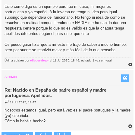
Esto como digo es un ejemplo pero fue mi caso, mi mujer es
portuguesa y yo español. A la inversa no tengo ni idea pero igual
supongo que dependerá del funcionario. No tengo ni idea de cómo se
resuelve en realidad porque literalmente NADIE me ha sabido dar una
respuesta certera porque lo que no es válido es que la criatura tenga
apellidos diferentes según el país en el que esté.
Os puedo garantizar que a mí esto me trajo de cabeza mucho tiempo,
pero por suerte se resolvió mejor y más fácil de lo que pensaba.
Última edición por
clippervictor
el 11 Jul 2025, 18:49, editado 1 vez en total.
r
r
i
Ailed2be
Re: Nacido en España de padre español y madre
portuguesa. Apellidos.
M
11 Jul 2025, 18:47
e
n
Nosotros estamos igual, pero está vez es el padre portugués y la madre
s
(yo) española...
a
j
Cómo lo habéis hecho?
e
r
r