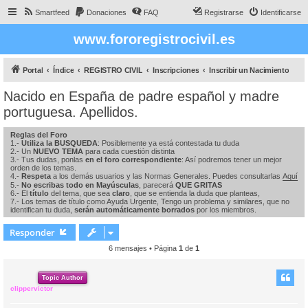
Smartfeed
Donaciones
FAQ
Registrarse
Identificarse
www.fororegistrocivil.es
Portal
Índice
REGISTRO CIVIL
Inscripciones
Inscribir un Nacimiento
Nacido en España de padre español y madre
portuguesa. Apellidos.
Reglas del Foro
1.-
Utiliza la BUSQUEDA
: Posiblemente ya está contestada tu duda
2.- Un
NUEVO TEMA
para cada cuestión distinta
3.- Tus dudas, ponlas
en el foro correspondiente
: Así podremos tener un mejor
orden de los temas.
4.-
Respeta
a los demás usuarios y las Normas Generales. Puedes consultarlas
Aquí
5.-
No escribas todo en Mayúsculas
, parecerá
QUE GRITAS
6.- El
título
del tema, que sea
claro
, que se entienda la duda que planteas,
7.- Los temas de título como Ayuda Urgente, Tengo un problema y similares, que no
identifican tu duda,
serán automáticamente borrados
por los miembros.
Responder
6 mensajes • Página
1
de
1
Topic Author
clippervictor