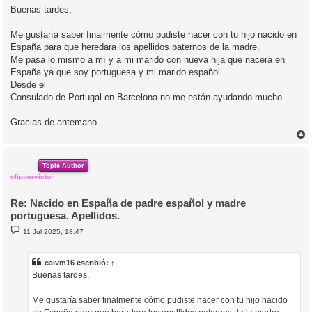
n
Buenas tardes,
s
a
j
Me gustaría saber finalmente cómo pudiste hacer con tu hijo nacido en
e
España para que heredara los apellidos paternos de la madre.
Me pasa lo mismo a mí y a mi marido con nueva hija que nacerá en
España ya que soy portuguesa y mi marido español.
Desde el
Consulado de Portugal en Barcelona no me están ayudando mucho…
Gracias de antemano.
r
r
i
Topic Author
clippervictor
Re: Nacido en España de padre español y madre
portuguesa. Apellidos.
M
11 Jul 2025, 18:47
e
n
s
a
caivm16
escribió:
↑
j
Buenas tardes,
e
Me gustaría saber finalmente cómo pudiste hacer con tu hijo nacido