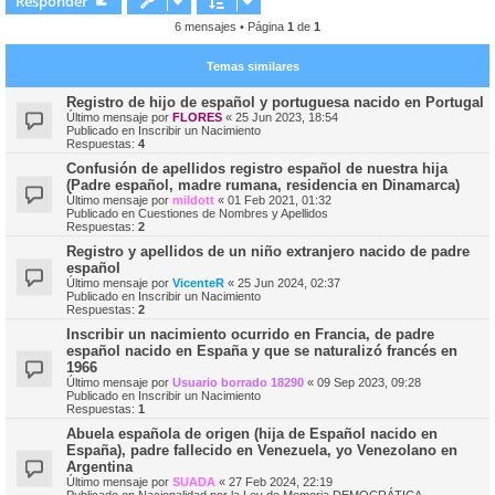
Responder
i
6 mensajes • Página
1
de
1
Temas similares
Registro de hijo de español y portuguesa nacido en Portugal
Último mensaje por
FLORES
«
25 Jun 2023, 18:54
Publicado en
Inscribir un Nacimiento
Respuestas:
4
Confusión de apellidos registro español de nuestra hija
(Padre español, madre rumana, residencia en Dinamarca)
Último mensaje por
mildott
«
01 Feb 2021, 01:32
Publicado en
Cuestiones de Nombres y Apellidos
Respuestas:
2
Registro y apellidos de un niño extranjero nacido de padre
español
Último mensaje por
VicenteR
«
25 Jun 2024, 02:37
Publicado en
Inscribir un Nacimiento
Respuestas:
2
Inscribir un nacimiento ocurrido en Francia, de padre
español nacido en España y que se naturalizó francés en
1966
Último mensaje por
Usuario borrado 18290
«
09 Sep 2023, 09:28
Publicado en
Inscribir un Nacimiento
Respuestas:
1
Abuela española de origen (hija de Español nacido en
España), padre fallecido en Venezuela, yo Venezolano en
Argentina
Último mensaje por
SUADA
«
27 Feb 2024, 22:19