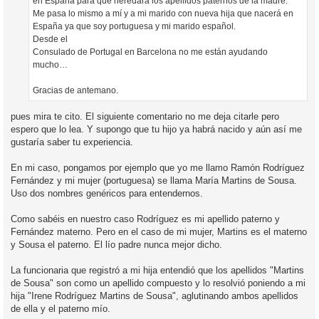
en España para que heredara los apellidos paternos de la madre.
Me pasa lo mismo a mí y a mi marido con nueva hija que nacerá en
España ya que soy portuguesa y mi marido español.
Desde el
Consulado de Portugal en Barcelona no me están ayudando
mucho…
Gracias de antemano.
pues mira te cito. El siguiente comentario no me deja citarle pero
espero que lo lea. Y supongo que tu hijo ya habrá nacido y aún así me
gustaría saber tu experiencia.
En mi caso, pongamos por ejemplo que yo me llamo Ramón Rodríguez
Fernández y mi mujer (portuguesa) se llama María Martins de Sousa.
Uso dos nombres genéricos para entendernos.
Como sabéis en nuestro caso Rodríguez es mi apellido paterno y
Fernández materno. Pero en el caso de mi mujer, Martins es el materno
y Sousa el paterno. El lío padre nunca mejor dicho.
La funcionaria que registró a mi hija entendió que los apellidos "Martins
de Sousa" son como un apellido compuesto y lo resolvió poniendo a mi
hija "Irene Rodríguez Martins de Sousa", aglutinando ambos apellidos
de ella y el paterno mío.