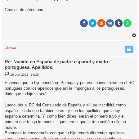
Gracias de antemano
r
r
i
kárbiko
Re: Nacido en España de padre español y madre
portuguesa. Apellidos.
M
15 Jun 2021, 14:35
e
n
Entiendo que tu hijo nacerá en Portugal y por eso lo inscribirás en el RC
s
portugués con los apellidos que allí le impongan a los portugueses,
a
j
dado que tu hijo lo será.
e
Luego irás al RC del Consulado de España y allí se inscribirá como
español, -dado que también lo es-, y con los apellidos que la ley
española determina. Y, como bien dices, serán el primero tuyo y el
primero que tenga la madre... que será el que le transmitió a ella su
madre.
Entonces te encontrarás con que tu hijo tendrá diferentes apellidos
según la inscripción y/o documentación con la que se identifique.