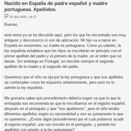
Nacido en España de padre español y madre
portuguesa. Apellidos.
M
15 Jun 2021, 14:17
e
n
Buenas,
s
a
j
este tema ya se ha discutido aquí, pero los que he encontrado son muy
e
antiguos y desconozco si son de aplicación. Mi hijo va a nacer en
España en noviembre, su madre es portuguesa. Como ya sabréis, la
ley española establece que los hijos se inscribirán en principio con el
primer apellido del padre y el primero de la madre, en el orden que se
desee. Sin embargo en Portugal, se inscribe siempre el segundo
apellido de la madre y el segundo del padre.
Queremos que el niño se rija por la ley portuguesa y que sus apellidos
se contemplen como he expuesto anteriorimente, pero esto no lo
admite la ley española.
Me gustaría saber qué procedimiento debería seguir ya que lo que la
embajada nos recomienda es que le inscribamos en el registro español,
después en el portugués y que "nos apañemos", pero el niño tendrá
diferentes apellidos según su nacionalidad y eso es justamente lo que
no queremos. ¿Existe algún procedimiento por el cual podamos acudir
al registro español, una vez inscrito en el portugués, y ponerle los
apellidos con arreglo a la ley portuguesa?