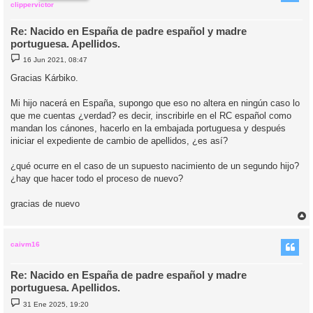
clippervictor
Re: Nacido en España de padre español y madre
portuguesa. Apellidos.
M
16 Jun 2021, 08:47
e
n
Gracias Kárbiko.
s
a
j
Mi hijo nacerá en España, supongo que eso no altera en ningún caso lo
e
que me cuentas ¿verdad? es decir, inscribirle en el RC español como
mandan los cánones, hacerlo en la embajada portuguesa y después
iniciar el expediente de cambio de apellidos, ¿es así?
¿qué ocurre en el caso de un supuesto nacimiento de un segundo hijo?
¿hay que hacer todo el proceso de nuevo?
gracias de nuevo
r
r
i
caivm16
Re: Nacido en España de padre español y madre
portuguesa. Apellidos.
M
31 Ene 2025, 19:20
e