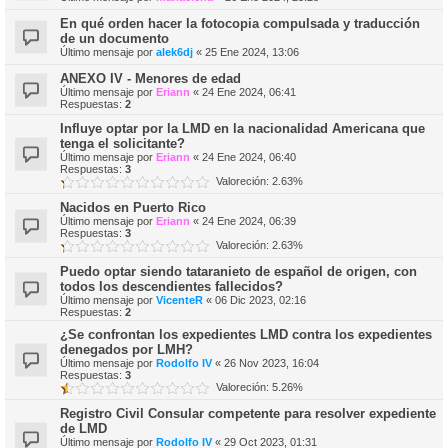
En qué orden hacer la fotocopia compulsada y traducción
de un documento
Último mensaje por
alek6dj
«
25 Ene 2024, 13:06
ANEXO IV - Menores de edad
Último mensaje por
Eriann
«
24 Ene 2024, 06:41
Respuestas:
2
Influye optar por la LMD en la nacionalidad Americana que
tenga el solicitante?
Último mensaje por
Eriann
«
24 Ene 2024, 06:40
Respuestas:
3
Valoreción: 2.63%
Nacidos en Puerto Rico
Último mensaje por
Eriann
«
24 Ene 2024, 06:39
Respuestas:
3
Valoreción: 2.63%
Puedo optar siendo tataranieto de español de origen, con
todos los descendientes fallecidos?
Último mensaje por
VicenteR
«
06 Dic 2023, 02:16
Respuestas:
2
¿Se confrontan los expedientes LMD contra los expedientes
denegados por LMH?
Último mensaje por
Rodolfo IV
«
26 Nov 2023, 16:04
Respuestas:
3
Valoreción: 5.26%
Registro Civil Consular competente para resolver expediente
de LMD
Último mensaje por
Rodolfo IV
«
29 Oct 2023, 01:31