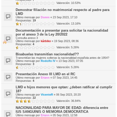
Valoreción: 10.53%
Demostrar filiación no matrimonial respecto al padre para
LMD
Último mensaje por
Dsmm
«
23 Sep 2023, 17:10
Respuestas:
19
Valoreción: 13.16%
Documentación a presentar para solicitar la nacionalidad
por el anexo 3 de la Ley 20/2022
Consulta anexo 3
Último mensaje por
kárbiko
«
19 Sep 2023, 08:36
Respuestas:
4
Valoreción: 5.26%
Bisabuelas transmitían nacionalidad??
Transmitían las mujeres solteras la nacionalidad española antes de 1954?
Último mensaje por
Rodolfo IV
«
13 Sep 2023, 07:05
Respuestas:
3
Valoreción: 5.26%
Presentación Anexo III LMD en el RC
Último mensaje por
Eriann
«
07 Sep 2023, 14:45
Respuestas:
4
LMD e hijos menores que optan: ¿deben ratificar al cumplir
18?
Último mensaje por
VicenteR
«
06 Sep 2023, 20:20
Respuestas:
22
Valoreción: 36.84%
NACIONALIDAD PARA MAYOR DE EDAD: diferencia entre
IUS SANGUINIS O MEMORIA DEMOCRATICA
Último mensaje por
Eriann
«
05 Sep 2023, 12:58