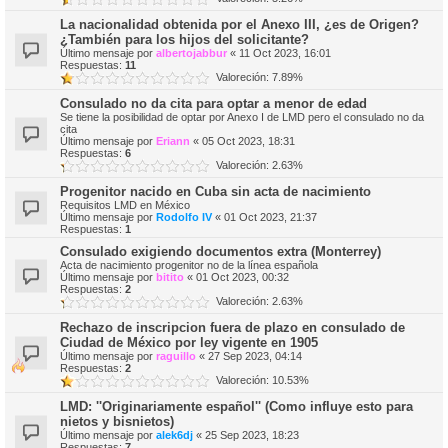
La nacionalidad obtenida por el Anexo III, ¿es de Origen?
¿También para los hijos del solicitante?
Último mensaje por
albertojabbur
«
11 Oct 2023, 16:01
Respuestas:
11
Valoreción: 7.89%
Consulado no da cita para optar a menor de edad
Se tiene la posibilidad de optar por Anexo I de LMD pero el consulado no da
cita
Último mensaje por
Eriann
«
05 Oct 2023, 18:31
Respuestas:
6
Valoreción: 2.63%
Progenitor nacido en Cuba sin acta de nacimiento
Requisitos LMD en México
Último mensaje por
Rodolfo IV
«
01 Oct 2023, 21:37
Respuestas:
1
Consulado exigiendo documentos extra (Monterrey)
Acta de nacimiento progenitor no de la línea española
Último mensaje por
bitito
«
01 Oct 2023, 00:32
Respuestas:
2
Valoreción: 2.63%
Rechazo de inscripcion fuera de plazo en consulado de
Ciudad de México por ley vigente en 1905
Último mensaje por
raguillo
«
27 Sep 2023, 04:14
Respuestas:
2
Valoreción: 10.53%
LMD: ''Originariamente español'' (Como influye esto para
nietos y bisnietos)
Último mensaje por
alek6dj
«
25 Sep 2023, 18:23
Respuestas:
7