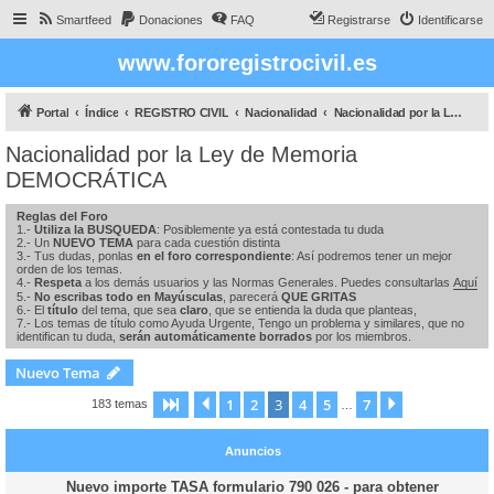
Smartfeed
Donaciones
FAQ
Registrarse
Identificarse
www.fororegistrocivil.es
Portal
Índice
REGISTRO CIVIL
Nacionalidad
Nacionalidad por la Ley de Memoria DEMOCRÁTICA
Nacionalidad por la Ley de Memoria
DEMOCRÁTICA
Reglas del Foro
1.-
Utiliza la BUSQUEDA
: Posiblemente ya está contestada tu duda
2.- Un
NUEVO TEMA
para cada cuestión distinta
3.- Tus dudas, ponlas
en el foro correspondiente
: Así podremos tener un mejor
orden de los temas.
4.-
Respeta
a los demás usuarios y las Normas Generales. Puedes consultarlas
Aquí
5.-
No escribas todo en Mayúsculas
, parecerá
QUE GRITAS
6.- El
título
del tema, que sea
claro
, que se entienda la duda que planteas,
7.- Los temas de título como Ayuda Urgente, Tengo un problema y similares, que no
identifican tu duda,
serán automáticamente borrados
por los miembros.
Nuevo Tema
1
2
3
4
5
7
Página
Anterior
3
de
7
Siguiente
183 temas
…
Anuncios
Nuevo importe TASA formulario 790 026 - para obtener