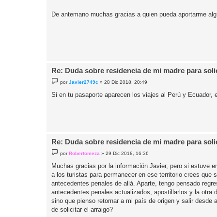
De antemano muchas gracias a quien pueda aportarme alg
Re: Duda sobre residencia de mi madre para solici
M
por
Javier2749c
»
28 Dic 2018, 20:49
e
n
Si en tu pasaporte aparecen los viajes al Perú y Ecuador, 
s
a
j
e
Re: Duda sobre residencia de mi madre para solici
M
por
Robertomeza
»
29 Dic 2018, 16:36
e
n
Muchas gracias por la información Javier, pero si estuve e
s
a los turistas para permanecer en ese territorio crees q
a
j
antecedentes penales de allá. Aparte, tengo pensado regre
e
antecedentes penales actualizados, apostillarlos y la otra
sino que pienso retornar a mi país de origen y salir desde
de solicitar el arraigo?