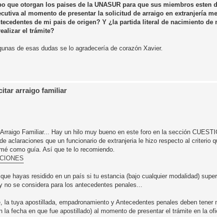
po que otorgan los paises de la UNASUR para que sus miembros esten d
cutiva al momento de presentar la solicitud de arraigo en extranjería me
tecedentes de mi pais de origen? Y ¿la partida literal de nacimiento de
alizar el trámite?
lgunas de esas dudas se lo agradecería de corazón Xavier.
tar arraigo familiar
de Arraigo Familiar... Hay un hilo muy bueno en este foro en la sección CUE
claraciones que un funcionario de extranjeria le hizo respecto al criterio q
mé como guía. Así que te lo recomiendo.
ACIONES
ue hayas residido en un país si tu estancia (bajo cualquier modalidad) supe
 y no se considera para los antecedentes penales...
re, la tuya apostillada, empadronamiento y Antecedentes penales deben tener
la fecha en que fue apostillado) al momento de presentar el trámite en la ofi