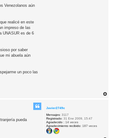
 los Venezolanos aún
 que realicé en este
un impreso de las
e la UNASUR es de 6
sioso por saber
que mi abuela aún
espejarme un poco las
A
r
r
i
Javier2749c
b
Mensajes:
3117
a
Registrado:
31 Ene 2009, 15:47
tranjería pueda
Agradecido :
14 veces
Agradecimiento recibido:
187 veces