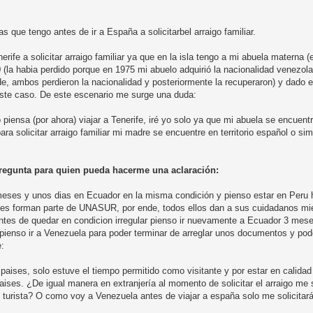
 que tengo antes de ir a España a solicitarbel arraigo familiar.
erife a solicitar arraigo familiar ya que en la isla tengo a mi abuela materna 
 (la habia perdido porque en 1975 mi abuelo adquirió la nacionalidad venezol
, ambos perdieron la nacionalidad y posteriormente la recuperaron) y dado el
a este caso. De este escenario me surge una duda:
iensa (por ahora) viajar a Tenerife, iré yo solo ya que mi abuela se encuent
ra solicitar arraigo familiar mi madre se encuentre en territorio español o s
regunta para quien pueda hacerme una aclaración:
meses y unos dias en Ecuador en la misma condición y pienso estar en Peru
ses forman parte de UNASUR, por ende, todos ellos dan a sus cuidadanos m
antes de quedar en condicion irregular pienso ir nuevamente a Ecuador 3 mese
lí pienso ir a Venezuela para poder terminar de arreglar unos documentos y po
e:
ses, solo estuve el tiempo permitido como visitante y por estar en calidad d
ses. ¿De igual manera en extranjería al momento de solicitar el arraigo me s
urista? O como voy a Venezuela antes de viajar a españa solo me solicitar