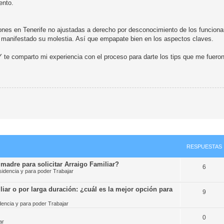
ento.
ones en Tenerife no ajustadas a derecho por desconocimiento de los funcion
n manifestado su molestia. Así que empapate bien en los aspectos claves.
Y te comparto mi experiencia con el proceso para darte los tips que me fueron
RESPUESTAS
 madre para solicitar Arraigo Familiar?
6
idencia y para poder Trabajar
liar o por larga duración: ¿cuál es la mejor opción para
9
encia y para poder Trabajar
0
ar