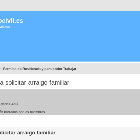
civil.es
pañoles
Permiso de Residencia y para poder Trabajar
solicitar arraigo familiar
ltarlas
Aquí
rán borrados por los miembros.
icitar arraigo familiar