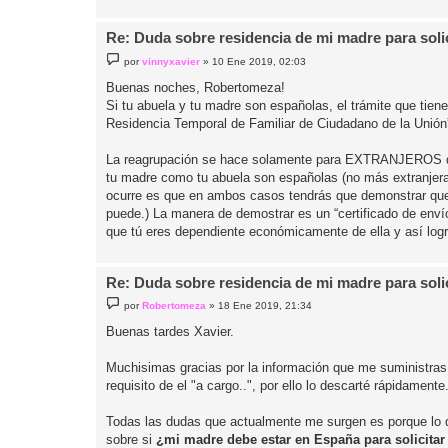
Re: Duda sobre residencia de mi madre para solici
M
por
vinnyxavier
»
10 Ene 2019, 02:03
e
n
Buenas noches, Robertomeza!
s
Si tu abuela y tu madre son españolas, el trámite que tiene
a
j
Residencia Temporal de Familiar de Ciudadano de la Unión
e
La reagrupación se hace solamente para EXTRANJEROS que 
tu madre como tu abuela son españolas (no más extranjera
ocurre es que en ambos casos tendrás que demonstrar que
puede.) La manera de demostrar es un “certificado de enví
que tú eres dependiente económicamente de ella y así lograr 
Re: Duda sobre residencia de mi madre para solici
M
por
Robertomeza
»
18 Ene 2019, 21:34
e
n
Buenas tardes Xavier.
s
a
j
Muchisimas gracias por la información que me suministras
e
requisito de el "a cargo..", por ello lo descarté rápidamente
Todas las dudas que actualmente me surgen es porque lo que
sobre si
¿mi madre debe estar en España para solicitar 