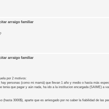
tar arraigo familiar
?
tar arraigo familiar
uela por 2 motivos:
luso hay personas (como mi mamá) que llevan 1 año y medio o hasta más esper
e tenia que pagar y aún nada, ha ido a la institucion encargada (SAIME) a val
o (hasta 3000$), aparte que es arriesgado por no saber la fiabilidad de las 