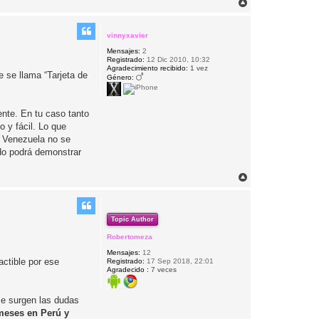
A
r
r
i
vinnyxavier
b
Mensajes:
2
a
Registrado:
12 Dic 2010, 10:32
Agradecimiento recibido:
1 vez
e se llama “Tarjeta de
Género:
nte. En tu caso tanto
 y fácil. Lo que
n Venezuela no se
ado podrá demonstrar
A
r
r
i
b
Topic Author
a
Robertomeza
Mensajes:
12
ctible por ese
Registrado:
17 Sep 2018, 22:01
Agradecido :
7 veces
me surgen las dudas
 meses en Perú y