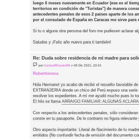
luego 6 meses nuevamente en Ecuador (ese es el tiem
territorios en condición de "Turistas") de manera conse
antecedentes penales de esos 2 paises aparte de los an
por el consulado de España en Caracas me sirve para re
Si tu o alguna otra persona del foro me pudiesen aclarar a
Saludos y ¡Feliz año nuevo para ti también!
Re: Duda sobre residencia de mi madre para solici
M
por
CarlosMCastro90
»
06 Dic 2021, 23:41
e
n
Robertomeza
s
a
j
Hola Hermano! yo acabo de recibir el resuelto favorable 
e
EXTRANJERIA donde un chico del Perú expuso una serie de a
resolver los expedientes. A mí me ayudó mucho pues lo to
El hilo se llama
ARRAIGO FAMILIAR: ALGUNAS ACLAR
Con respecto a los antecedentes penales, sólo consideran q
conste en tu pasaporte. De lo contrario no figura relevante
Otro aspecto importante: Literal de Nacimiento de tu mad
emitidos (No confundir fecha de emisión del documento con 