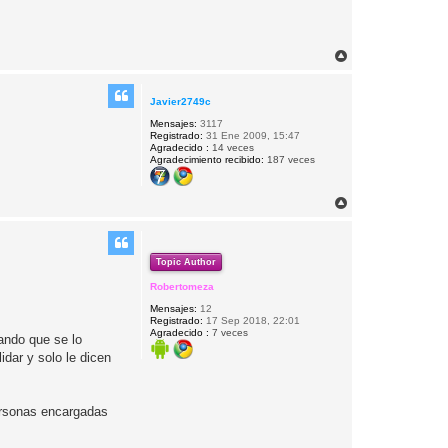
A
r
r
i
Javier2749c
b
Mensajes:
3117
a
Registrado:
31 Ene 2009, 15:47
Agradecido :
14 veces
Agradecimiento recibido:
187 veces
A
r
r
i
b
Topic Author
a
Robertomeza
Mensajes:
12
Registrado:
17 Sep 2018, 22:01
Agradecido :
7 veces
ando que se lo
idar y solo le dicen
personas encargadas