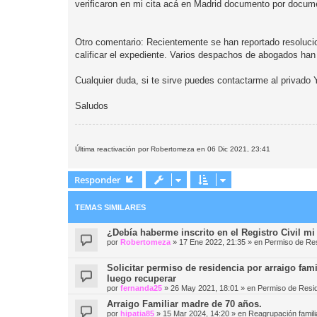
verificaron en mi cita acá en Madrid documento por docum
Otro comentario: Recientemente se han reportado resoluci
calificar el expediente. Varios despachos de abogados ha
Cualquier duda, si te sirve puedes contactarme al privado 
Saludos
Última reactivación por Robertomeza en 06 Dic 2021, 23:41
Responder
TEMAS SIMILARES
¿Debía haberme inscrito en el Registro Civil mi
por
Robertomeza
»
17 Ene 2022, 21:35
» en
Permiso de Res
Solicitar permiso de residencia por arraigo fami
luego recuperar
por
fernanda25
»
26 May 2021, 18:01
» en
Permiso de Resid
Arraigo Familiar madre de 70 años.
por
hipatia85
»
15 Mar 2024, 14:20
» en
Reagrupación famili