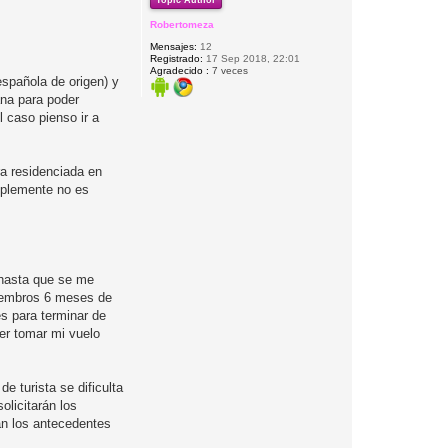
Topic Author
Robertomeza
Mensajes:
12
Registrado:
17 Sep 2018, 22:01
Agradecido :
7 veces
(española de origen) y
ana para poder
 caso pienso ir a
ra residenciada en
implemente no es
 hasta que se me
iembros 6 meses de
s para terminar de
der tomar mi vuelo
e turista se dificulta
olicitarán los
án los antecedentes