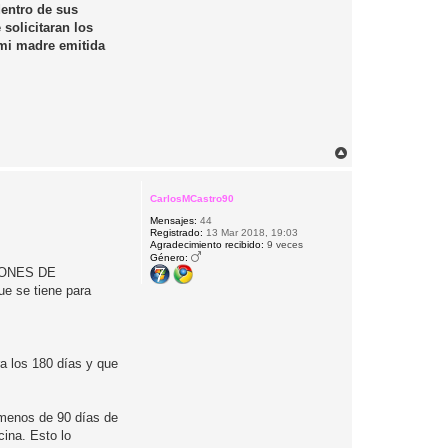
entro de sus
 solicitaran los
 mi madre emitida
A
r
r
i
CarlosMCastro90
b
Mensajes:
44
a
Registrado:
13 Mar 2018, 19:03
Agradecimiento recibido:
9 veces
Género:
STIONES DE
ue se tiene para
ra los 180 días y que
 menos de 90 días de
cina. Esto lo