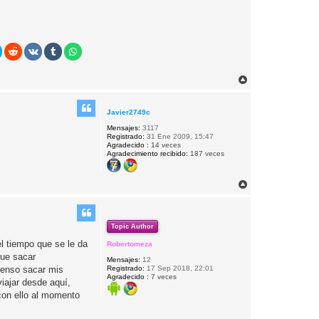
A
r
r
i
Javier2749c
b
Mensajes:
3117
a
Registrado:
31 Ene 2009, 15:47
Agradecido :
14 veces
Agradecimiento recibido:
187 veces
A
r
r
i
b
Topic Author
a
el tiempo que se le da
Robertomeza
que sacar
Mensajes:
12
pienso sacar mis
Registrado:
17 Sep 2018, 22:01
Agradecido :
7 veces
viajar desde aquí,
 con ello al momento