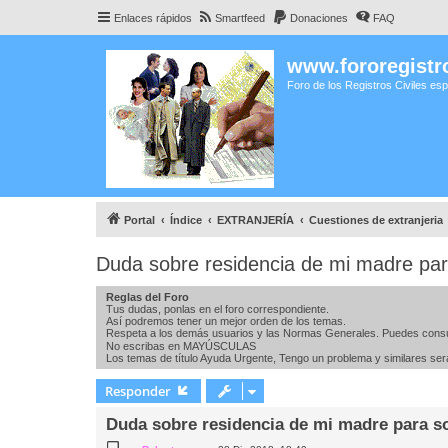
Enlaces rápidos
Smartfeed
Donaciones
FAQ
www.fororegistro
Foro de los Registros Civiles es
Portal
Índice
EXTRANJERÍA
Cuestiones de extranjeria
Duda sobre residencia de mi madre para 
Reglas del Foro
Tus dudas, ponlas en el foro correspondiente.
Así podremos tener un mejor orden de los temas.
Respeta a los demás usuarios y las Normas Generales. Puedes consu
No escribas en MAYÚSCULAS
Los temas de título Ayuda Urgente, Tengo un problema y similares se
Responder
Duda sobre residencia de mi madre para sol
M