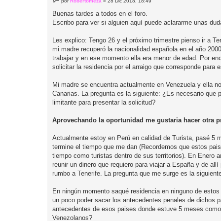
por
Robertomeza
»
28 Dic 2018, 18:49
e
n
Buenas tardes a todos en el foro.
s
Escribo para ver si alguien aquí puede aclararme unas dudas
a
j
e
Les explico: Tengo 26 y el próximo trimestre pienso ir a Ten
mi madre recuperó la nacionalidad española en el año 2000
trabajar y en ese momento ella era menor de edad. Por ende
solicitar la residencia por el arraigo que corresponde par
Mi madre se encuentra actualmente en Venezuela y ella no p
Canarias. La pregunta es la siguiente: ¿Es necesario que pa
limitante para presentar la solicitud?
Aprovechando la oportunidad me gustaria hacer otra p
Actualmente estoy en Perú en calidad de Turista, pasé 5 
termine el tiempo que me dan (Recordemos que estos pai
tiempo como turistas dentro de sus territorios). En Enero 
reunir un dinero que requiero para viajar a España y de al
rumbo a Tenerife. La pregunta que me surge es la siguient
En ningún momento saqué residencia en ninguno de estos pai
un poco poder sacar los antecedentes penales de dichos pai
antecedentes de esos paises donde estuve 5 meses como t
Venezolanos?