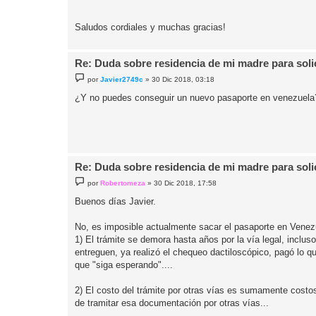
Saludos cordiales y muchas gracias!
Re: Duda sobre residencia de mi madre para solici
M
por
Javier2749c
»
30 Dic 2018, 03:18
e
n
¿Y no puedes conseguir un nuevo pasaporte en venezuela
s
a
j
e
Re: Duda sobre residencia de mi madre para solici
M
por
Robertomeza
»
30 Dic 2018, 17:58
e
n
Buenos días Javier.
s
a
j
No, es imposible actualmente sacar el pasaporte en Venez
e
1) El trámite se demora hasta años por la vía legal, inc
entreguen, ya realizó el chequeo dactiloscópico, pagó lo qu
que "siga esperando"....
2) El costo del trámite por otras vías es sumamente costos
de tramitar esa documentación por otras vías...