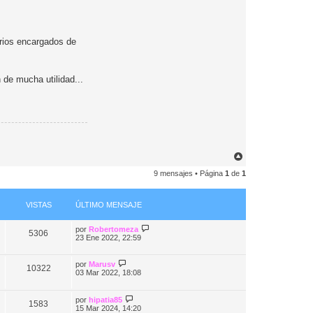
arios encargados de
 de mucha utilidad...
A
r
9 mensajes • Página
1
de
1
r
i
b
a
VISTAS
ÚLTIMO MENSAJE
por
Robertomeza
5306
23 Ene 2022, 22:59
por
Marusv
10322
03 Mar 2022, 18:08
por
hipatia85
1583
15 Mar 2024, 14:20