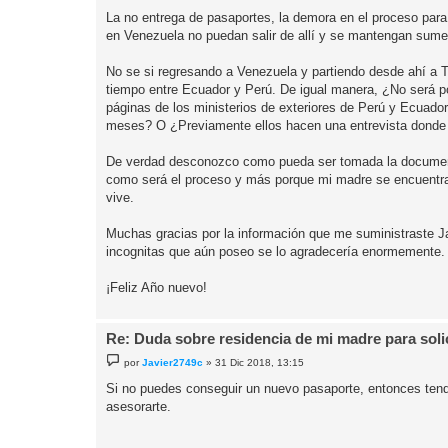
La no entrega de pasaportes, la demora en el proceso para
en Venezuela no puedan salir de allí y se mantengan sumer
No se si regresando a Venezuela y partiendo desde ahí a Ten
tiempo entre Ecuador y Perú. De igual manera, ¿No será pos
páginas de los ministerios de exteriores de Perú y Ecuad
meses? O ¿Previamente ellos hacen una entrevista donde
De verdad desconozco como pueda ser tomada la documenta
como será el proceso y más porque mi madre se encuentra 
vive.
Muchas gracias por la información que me suministraste J
incognitas que aún poseo se lo agradecería enormemente.
¡Feliz Año nuevo!
Re: Duda sobre residencia de mi madre para solici
M
por
Javier2749c
»
31 Dic 2018, 13:15
e
n
Si no puedes conseguir un nuevo pasaporte, entonces tend
s
asesorarte.
a
j
e