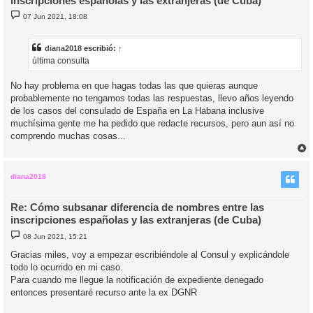
inscripciones españolas y las extranjeras (de Cuba)
M
07 Jun 2021, 18:08
e
n
s
a
diana2018
escribió:
↑
j
última consulta
e
No hay problema en que hagas todas las que quieras aunque
probablemente no tengamos todas las respuestas, llevo años leyendo
de los casos del consulado de España en La Habana inclusive
muchísima gente me ha pedido que redacte recursos, pero aun así no
comprendo muchas cosas...
r
r
i
diana2018
Re: Cómo subsanar diferencia de nombres entre las
inscripciones españolas y las extranjeras (de Cuba)
M
08 Jun 2021, 15:21
e
n
Gracias miles, voy a empezar escribiéndole al Consul y explicándole
s
todo lo ocurrido en mi caso.
a
j
Para cuando me llegue la notificación de expediente denegado
e
entonces presentaré recurso ante la ex DGNR