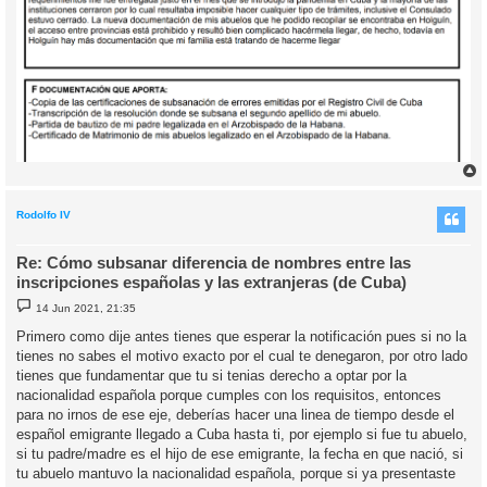
r
r
i
Rodolfo IV
Re: Cómo subsanar diferencia de nombres entre las
inscripciones españolas y las extranjeras (de Cuba)
M
14 Jun 2021, 21:35
e
n
Primero como dije antes tienes que esperar la notificación pues si no la
s
tienes no sabes el motivo exacto por el cual te denegaron, por otro lado
a
j
tienes que fundamentar que tu si tenias derecho a optar por la
e
nacionalidad española porque cumples con los requisitos, entonces
para no irnos de ese eje, deberías hacer una linea de tiempo desde el
español emigrante llegado a Cuba hasta ti, por ejemplo si fue tu abuelo,
si tu padre/madre es el hijo de ese emigrante, la fecha en que nació, si
tu abuelo mantuvo la nacionalidad española, porque si ya presentaste