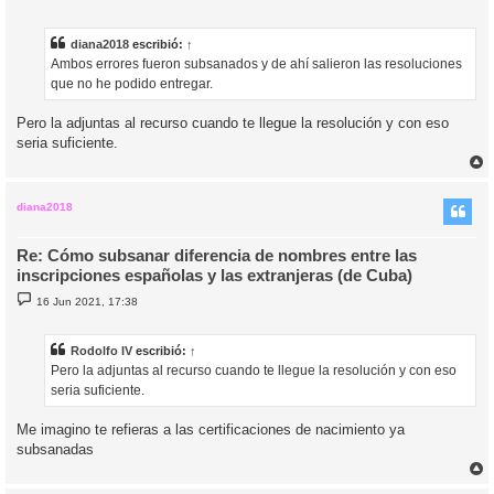
e
n
s
a
diana2018
escribió:
↑
j
Ambos errores fueron subsanados y de ahí salieron las resoluciones
e
que no he podido entregar.
Pero la adjuntas al recurso cuando te llegue la resolución y con eso
seria suficiente.
r
r
i
diana2018
Re: Cómo subsanar diferencia de nombres entre las
inscripciones españolas y las extranjeras (de Cuba)
M
16 Jun 2021, 17:38
e
n
s
a
Rodolfo IV
escribió:
↑
j
Pero la adjuntas al recurso cuando te llegue la resolución y con eso
e
seria suficiente.
Me imagino te refieras a las certificaciones de nacimiento ya
subsanadas
r