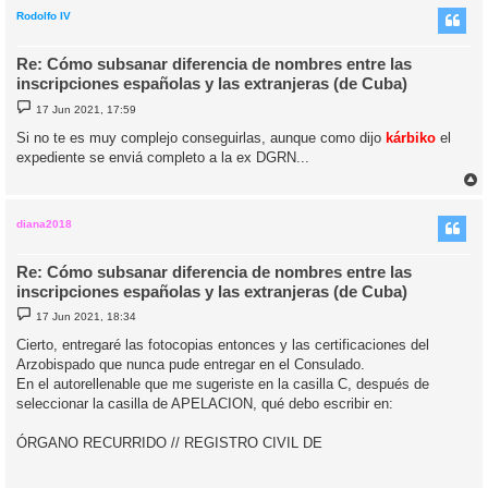
r
i
Rodolfo IV
Re: Cómo subsanar diferencia de nombres entre las
inscripciones españolas y las extranjeras (de Cuba)
M
17 Jun 2021, 17:59
e
n
Si no te es muy complejo conseguirlas, aunque como dijo
kárbiko
el
s
expediente se enviá completo a la ex DGRN...
a
j
e
r
r
i
diana2018
Re: Cómo subsanar diferencia de nombres entre las
inscripciones españolas y las extranjeras (de Cuba)
M
17 Jun 2021, 18:34
e
n
Cierto, entregaré las fotocopias entonces y las certificaciones del
s
Arzobispado que nunca pude entregar en el Consulado.
a
j
En el autorellenable que me sugeriste en la casilla C, después de
e
seleccionar la casilla de APELACION, qué debo escribir en:
ÓRGANO RECURRIDO // REGISTRO CIVIL DE