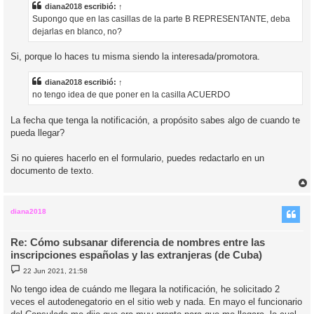
a
diana2018
escribió:
↑
j
Supongo que en las casillas de la parte B REPRESENTANTE, deba
e
dejarlas en blanco, no?
Si, porque lo haces tu misma siendo la interesada/promotora.
diana2018
escribió:
↑
no tengo idea de que poner en la casilla ACUERDO
La fecha que tenga la notificación, a propósito sabes algo de cuando te
pueda llegar?
Si no quieres hacerlo en el formulario, puedes redactarlo en un
documento de texto.
r
r
i
diana2018
Re: Cómo subsanar diferencia de nombres entre las
inscripciones españolas y las extranjeras (de Cuba)
M
22 Jun 2021, 21:58
e
n
No tengo idea de cuándo me llegara la notificación, he solicitado 2
s
veces el autodenegatorio en el sitio web y nada. En mayo el funcionario
a
j