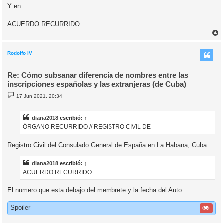
Y en:
ACUERDO RECURRIDO
r
r
i
Rodolfo IV
Re: Cómo subsanar diferencia de nombres entre las
inscripciones españolas y las extranjeras (de Cuba)
M
17 Jun 2021, 20:34
e
n
s
a
diana2018
escribió:
↑
j
ÓRGANO RECURRIDO // REGISTRO CIVIL DE
e
Registro Civil del Consulado General de España en La Habana, Cuba
diana2018
escribió:
↑
ACUERDO RECURRIDO
El numero que esta debajo del membrete y la fecha del Auto.
Spoiler