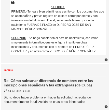
SOLICITA
PRIMERO
.- Tenga a bien admitir este escrito con los documentos que
se acompañan y previo registro en el libro correspondiente y con
intervención del Ministerio Fiscal, se acuerde la inscripción de
nacimiento FUERA DE PLAZO de D. PEDRO JOSÉ DE SAN
MARCOS PÉREZ GONZÁLEZ.
SEGUNDO
.- Se haga constar en el acta de nacimiento, con valor
simplemente informativo, que éste figura inscrito en otras
inscripciones y documentos con el nombre de PEDRO PÉREZ
GONZÁLEZ y en otras como PEDRO JOSÉ PÉREZ GONZÁLEZ.
r
r
i
kárbiko
Re: Cómo subsanar diferencia de nombres entre las
inscripciones españolas y las extranjeras (de Cuba)
M
14 Jul 2021, 21:03
e
n
Sí, no debe haber problema en hacer la solicitud, acreditando
s
documentalmente la utilización de esas otras identidades.
a
j
e
r