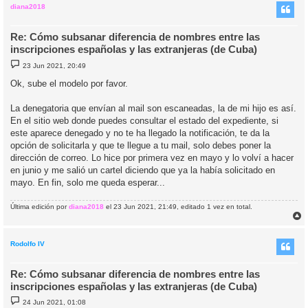
i
diana2018
Re: Cómo subsanar diferencia de nombres entre las
inscripciones españolas y las extranjeras (de Cuba)
M
23 Jun 2021, 20:49
e
n
Ok, sube el modelo por favor.
s
a
j
La denegatoria que envían al mail son escaneadas, la de mi hijo es así.
e
En el sitio web donde puedes consultar el estado del expediente, si
este aparece denegado y no te ha llegado la notificación, te da la
opción de solicitarla y que te llegue a tu mail, solo debes poner la
dirección de correo. Lo hice por primera vez en mayo y lo volví a hacer
en junio y me salió un cartel diciendo que ya la había solicitado en
mayo. En fin, solo me queda esperar...
Última edición por
diana2018
el 23 Jun 2021, 21:49, editado 1 vez en total.
r
r
i
Rodolfo IV
Re: Cómo subsanar diferencia de nombres entre las
inscripciones españolas y las extranjeras (de Cuba)
M
24 Jun 2021, 01:08
e