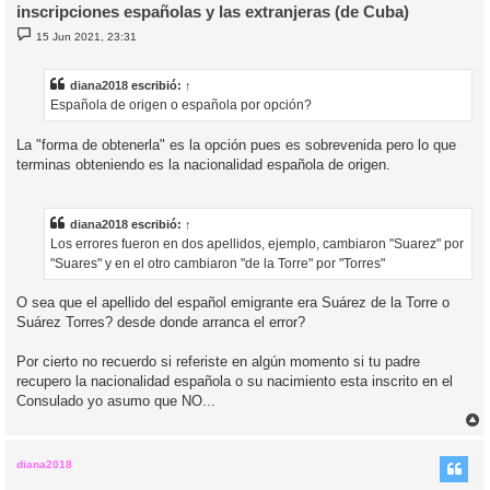
inscripciones españolas y las extranjeras (de Cuba)
M
15 Jun 2021, 23:31
e
n
s
a
diana2018
escribió:
↑
j
Española de origen o española por opción?
e
La "forma de obtenerla" es la opción pues es sobrevenida pero lo que
terminas obteniendo es la nacionalidad española de origen.
diana2018
escribió:
↑
Los errores fueron en dos apellidos, ejemplo, cambiaron "Suarez" por
"Suares" y en el otro cambiaron "de la Torre" por "Torres"
O sea que el apellido del español emigrante era Suárez de la Torre o
Suárez Torres? desde donde arranca el error?
Por cierto no recuerdo si referiste en algún momento si tu padre
recupero la nacionalidad española o su nacimiento esta inscrito en el
Consulado yo asumo que NO...
r
r
i
diana2018