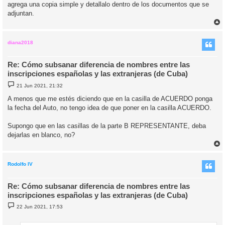
agrega una copia simple y detallalo dentro de los documentos que se
adjuntan.
r
r
i
diana2018
Re: Cómo subsanar diferencia de nombres entre las
inscripciones españolas y las extranjeras (de Cuba)
M
21 Jun 2021, 21:32
e
n
A menos que me estés diciendo que en la casilla de ACUERDO ponga
s
la fecha del Auto, no tengo idea de que poner en la casilla ACUERDO.
a
j
e
Supongo que en las casillas de la parte B REPRESENTANTE, deba
dejarlas en blanco, no?
r
r
i
Rodolfo IV
Re: Cómo subsanar diferencia de nombres entre las
inscripciones españolas y las extranjeras (de Cuba)
M
22 Jun 2021, 17:53
e
n
s