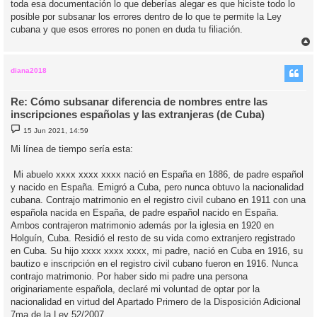
toda esa documentación lo que deberías alegar es que hiciste todo lo
posible por subsanar los errores dentro de lo que te permite la Ley
cubana y que esos errores no ponen en duda tu filiación.
r
r
i
diana2018
Re: Cómo subsanar diferencia de nombres entre las
inscripciones españolas y las extranjeras (de Cuba)
M
15 Jun 2021, 14:59
e
n
Mi línea de tiempo sería esta:
s
a
j
Mi abuelo xxxx xxxx xxxx nació en España en 1886, de padre español
e
y nacido en España. Emigró a Cuba, pero nunca obtuvo la nacionalidad
cubana. Contrajo matrimonio en el registro civil cubano en 1911 con una
española nacida en España, de padre español nacido en España.
Ambos contrajeron matrimonio además por la iglesia en 1920 en
Holguín, Cuba. Residió el resto de su vida como extranjero registrado
en Cuba. Su hijo xxxx xxxx xxxx, mi padre, nació en Cuba en 1916, su
bautizo e inscripción en el registro civil cubano fueron en 1916. Nunca
contrajo matrimonio. Por haber sido mi padre una persona
originariamente española, declaré mi voluntad de optar por la
nacionalidad en virtud del Apartado Primero de la Disposición Adicional
7ma de la Ley 52/2007.