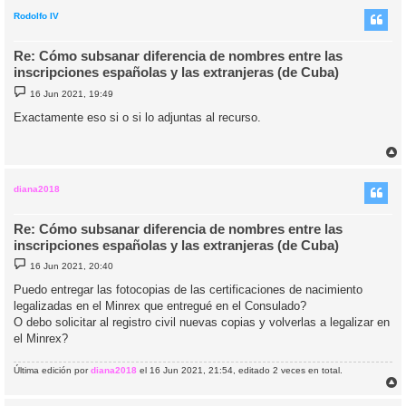
r
i
Rodolfo IV
Re: Cómo subsanar diferencia de nombres entre las
inscripciones españolas y las extranjeras (de Cuba)
M
16 Jun 2021, 19:49
e
n
Exactamente eso si o si lo adjuntas al recurso.
s
a
j
e
r
r
i
diana2018
Re: Cómo subsanar diferencia de nombres entre las
inscripciones españolas y las extranjeras (de Cuba)
M
16 Jun 2021, 20:40
e
n
Puedo entregar las fotocopias de las certificaciones de nacimiento
s
legalizadas en el Minrex que entregué en el Consulado?
a
j
O debo solicitar al registro civil nuevas copias y volverlas a legalizar en
e
el Minrex?
Última edición por
diana2018
el 16 Jun 2021, 21:54, editado 2 veces en total.
r