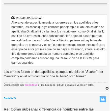
Rodolfo IV
escribió:
↑
Ahora yendo específicamente a los errores en los apellidos o los
nombres, los casos que yo conozco por ejemplo el abuelo catalán se
apellidaba Giralt, al hijo y la nieta los inscribieron como Giral sin la T,
ese tipo de errores muchos consulados "los dejaban pasar" porque
en realidad no hacen "dudar" de la filiación paterna ni hay faltas de
garantías de la misma y es ahí donde tienes que hacer ihincapié si es
este tipo de error por mas que no se haya subsanado, ahora si es otro
tipo de erro donde cambia un nombre completo o un apellido
completo podríamos buscar alguna Resolución de la DGRN para
darnos una idea.
Los errores fueron en dos apellidos, ejemplo, cambiaron "Suarez" por
"Suares" y en el otro cambiaron "de la Torre" por "Torres"
Última edición por
diana2018
el 15 Jun 2021, 18:00, editado 2 veces en total.
r
r
i
Rodolfo IV
Re: Cómo subsanar diferencia de nombres entre las