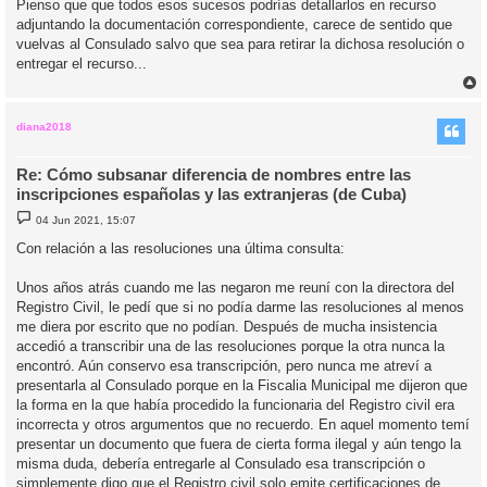
Pienso que que todos esos sucesos podrías detallarlos en recurso
s
adjuntando la documentación correspondiente, carece de sentido que
a
j
vuelvas al Consulado salvo que sea para retirar la dichosa resolución o
e
entregar el recurso...
r
r
i
diana2018
Re: Cómo subsanar diferencia de nombres entre las
inscripciones españolas y las extranjeras (de Cuba)
M
04 Jun 2021, 15:07
e
n
Con relación a las resoluciones una última consulta:
s
a
j
Unos años atrás cuando me las negaron me reuní con la directora del
e
Registro Civil, le pedí que si no podía darme las resoluciones al menos
me diera por escrito que no podían. Después de mucha insistencia
accedió a transcribir una de las resoluciones porque la otra nunca la
encontró. Aún conservo esa transcripción, pero nunca me atreví a
presentarla al Consulado porque en la Fiscalia Municipal me dijeron que
la forma en la que había procedido la funcionaria del Registro civil era
incorrecta y otros argumentos que no recuerdo. En aquel momento temí
presentar un documento que fuera de cierta forma ilegal y aún tengo la
misma duda, debería entregarle al Consulado esa transcripción o
simplemente digo que el Registro civil solo emite certificaciones de