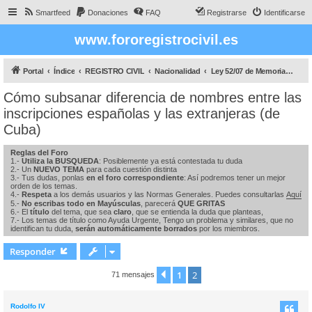
Smartfeed
Donaciones
FAQ
Registrarse
Identificarse
www.fororegistrocivil.es
Portal
Índice
REGISTRO CIVIL
Nacionalidad
Ley 52/07 de Memoria Histórica
Cómo subsanar diferencia de nombres entre las
inscripciones españolas y las extranjeras (de
Cuba)
Reglas del Foro
1.-
Utiliza la BUSQUEDA
: Posiblemente ya está contestada tu duda
2.- Un
NUEVO TEMA
para cada cuestión distinta
3.- Tus dudas, ponlas
en el foro correspondiente
: Así podremos tener un mejor
orden de los temas.
4.-
Respeta
a los demás usuarios y las Normas Generales. Puedes consultarlas
Aquí
5.-
No escribas todo en Mayúsculas
, parecerá
QUE GRITAS
6.- El
título
del tema, que sea
claro
, que se entienda la duda que planteas,
7.- Los temas de título como Ayuda Urgente, Tengo un problema y similares, que no
identifican tu duda,
serán automáticamente borrados
por los miembros.
Responder
1
2
Anterior
71 mensajes
Rodolfo IV