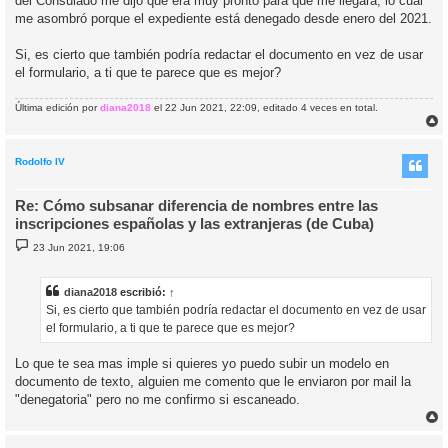
del Consulado me dijo que era muy pronto para que me llegara, lo cual
e
me asombró porque el expediente está denegado desde enero del 2021.
Si, es cierto que también podría redactar el documento en vez de usar
el formulario, a ti que te parece que es mejor?
Última edición por
diana2018
el 22 Jun 2021, 22:09, editado 4 veces en total.
r
r
i
Rodolfo IV
Re: Cómo subsanar diferencia de nombres entre las
inscripciones españolas y las extranjeras (de Cuba)
M
23 Jun 2021, 19:06
e
n
s
a
diana2018
escribió:
↑
j
Si, es cierto que también podría redactar el documento en vez de usar
e
el formulario, a ti que te parece que es mejor?
Lo que te sea mas imple si quieres yo puedo subir un modelo en
documento de texto, alguien me comento que le enviaron por mail la
"denegatoria" pero no me confirmo si escaneado.
r
r