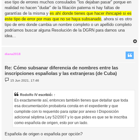
ese tipo de errores muchos consulados "los dejaban pasar" porque en
realidad no hacen "dudar" de la filiación paterna ni hay faltas de
garantías de la misma y
es ahí donde tienes que hacer ihincapié si es
este tipo de error por mas que no se haya subsanado
, ahora si es otro
tipo de erro donde cambia un nombre completo o un apellido completo
podríamos buscar alguna Resolución de la DGRN para darnos una
idea...
r
r
i
diana2018
Re: Cómo subsanar diferencia de nombres entre las
inscripciones españolas y las extranjeras (de Cuba)
M
15 Jun 2021, 17:46
e
n
s
a
Rodolfo IV
escribió:
↑
j
Es exactamente así, entonces también tienes que detallar que toda
e
esa documentación probatoria consta en el expediente y que
cumpliste con lo requerido para optar por anexo I Disposición
adicional séptima Ley 52/2007 y lo que pides es que se te inscriba
como española de origen, esto por un lado.
Española de origen o española por opción?