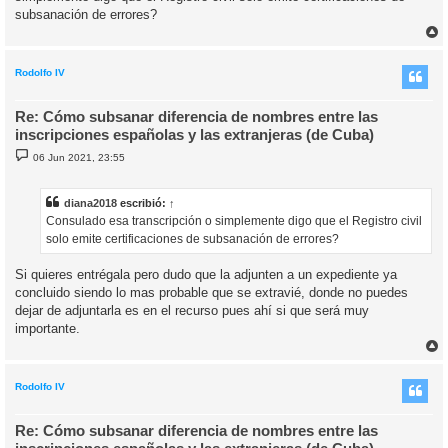
subsanación de errores?
r
r
i
Rodolfo IV
Re: Cómo subsanar diferencia de nombres entre las
inscripciones españolas y las extranjeras (de Cuba)
M
06 Jun 2021, 23:55
e
n
s
a
diana2018
escribió:
↑
j
Consulado esa transcripción o simplemente digo que el Registro civil
e
solo emite certificaciones de subsanación de errores?
Si quieres entrégala pero dudo que la adjunten a un expediente ya
concluido siendo lo mas probable que se extravié, donde no puedes
dejar de adjuntarla es en el recurso pues ahí si que será muy
importante.
r
r
i
Rodolfo IV
Re: Cómo subsanar diferencia de nombres entre las