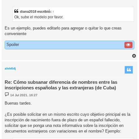
n
s
a
diana2018
escribió:
↑
j
Ok, sube el modelo por favor.
e
Es un ejemplo, puedes editarlo para agregar o quitar lo que creas
conveniente
Spoiler
r
r
i
alek6dj
Re: Cómo subsanar diferencia de nombres entre las
inscripciones españolas y las extranjeras (de Cuba)
M
14 Jul 2021, 16:27
e
n
Buenas tardes.
s
a
j
¿Es posible solicitar en un mismo escrito cuyo objetivo principal es la
e
inscripción de nacimiento fuera de plazo de un español fallecido,
solicitar que se ponga una nota informativa sobre la inscripción en
documentos extranjeros con variaciones en el nombre? Ejemplo: