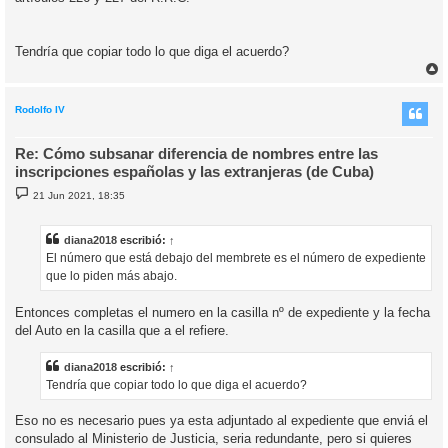
Tendría que copiar todo lo que diga el acuerdo?
r
r
i
Rodolfo IV
Re: Cómo subsanar diferencia de nombres entre las
inscripciones españolas y las extranjeras (de Cuba)
M
21 Jun 2021, 18:35
e
n
s
a
diana2018
escribió:
↑
j
El número que está debajo del membrete es el número de expediente
e
que lo piden más abajo.
Entonces completas el numero en la casilla nº de expediente y la fecha
del Auto en la casilla que a el refiere.
diana2018
escribió:
↑
Tendría que copiar todo lo que diga el acuerdo?
Eso no es necesario pues ya esta adjuntado al expediente que enviá el
consulado al Ministerio de Justicia, seria redundante, pero si quieres