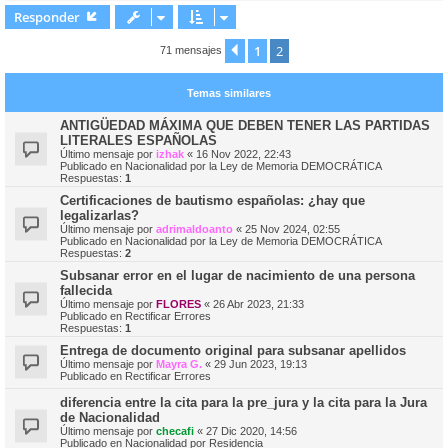
r
Responder
i
1
2
Anterior
71 mensajes
Temas similares
ANTIGÜEDAD MÁXIMA QUE DEBEN TENER LAS PARTIDAS
LITERALES ESPAÑOLAS
Último mensaje por
izhak
«
16 Nov 2022, 22:43
Publicado en
Nacionalidad por la Ley de Memoria DEMOCRÁTICA
Respuestas:
1
Certificaciones de bautismo españolas: ¿hay que
legalizarlas?
Último mensaje por
adrimaldoanto
«
25 Nov 2024, 02:55
Publicado en
Nacionalidad por la Ley de Memoria DEMOCRÁTICA
Respuestas:
2
Subsanar error en el lugar de nacimiento de una persona
fallecida
Último mensaje por
FLORES
«
26 Abr 2023, 21:33
Publicado en
Rectificar Errores
Respuestas:
1
Entrega de documento original para subsanar apellidos
Último mensaje por
Mayra G.
«
29 Jun 2023, 19:13
Publicado en
Rectificar Errores
diferencia entre la cita para la pre_jura y la cita para la Jura
de Nacionalidad
Último mensaje por
checafi
«
27 Dic 2020, 14:56
Publicado en
Nacionalidad por Residencia