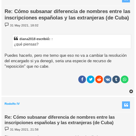
Re: Cómo subsanar diferencia de nombres entre las
inscripciones españolas y las extranjeras (de Cuba)
M
31 May 2021, 18:02
e
n
s
a
diana2018
escribió:
↑
j
¿qué piensas?
e
Puedes hacerlo, pero me temo que eso no va a cambiar la resolución
del encargado si ya denegó, seria una especie de recurso de
"reposición" que no cabe.
r
r
i
Rodolfo IV
Re: Cómo subsanar diferencia de nombres entre las
inscripciones españolas y las extranjeras (de Cuba)
M
31 May 2021, 21:58
e
n