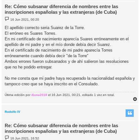
Re: Cómo subsanar diferencia de nombres entre las
inscripciones españolas y las extranjeras (de Cuba)
M
16 Jun 2021, 00:20
e
n
El apellido correcto seria Suarez de la Torre.
s
El erróneo es Suares Torres.
a
j
En mi certificado de nacimiento aparecía Suares erróneamente en el
e
apellido de mi padre y en el mío donde debía decir Suarez.
En el certificado de nacimiento de mi padre aparecía Torres
erróneamente cuando debía decir "de la Torre"
Ambos errores fueron subsanados y de ahí salieron las resoluciones
que no he podido entregar.
No me consta que mi padre haya recuperado la nacionalidad española y
tampoco creo que se haya inscrito en el Consulado.
Última edición por
diana2018
el 16 Jun 2021, 00:21, editado 1 vez en total.
r
r
i
Rodolfo IV
Re: Cómo subsanar diferencia de nombres entre las
inscripciones españolas y las extranjeras (de Cuba)
M
16 Jun 2021, 16:52