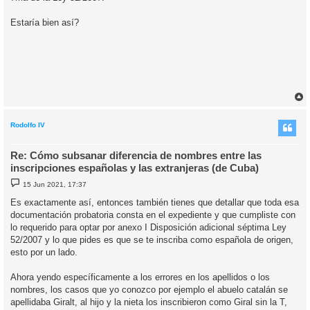
Estaría bien así?
r
r
i
Rodolfo IV
Re: Cómo subsanar diferencia de nombres entre las
inscripciones españolas y las extranjeras (de Cuba)
M
15 Jun 2021, 17:37
e
n
Es exactamente así, entonces también tienes que detallar que toda esa
s
documentación probatoria consta en el expediente y que cumpliste con
a
j
lo requerido para optar por anexo I Disposición adicional séptima Ley
e
52/2007 y lo que pides es que se te inscriba como española de origen,
esto por un lado.
Ahora yendo específicamente a los errores en los apellidos o los
nombres, los casos que yo conozco por ejemplo el abuelo catalán se
apellidaba Giralt, al hijo y la nieta los inscribieron como Giral sin la T,