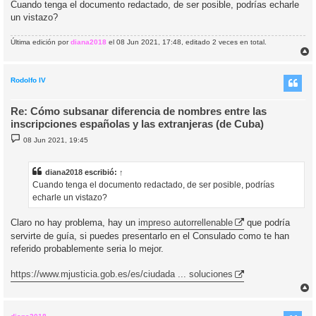
Cuando tenga el documento redactado, de ser posible, podrías echarle
un vistazo?
Última edición por
diana2018
el 08 Jun 2021, 17:48, editado 2 veces en total.
r
r
i
Rodolfo IV
Re: Cómo subsanar diferencia de nombres entre las
inscripciones españolas y las extranjeras (de Cuba)
M
08 Jun 2021, 19:45
e
n
s
a
diana2018
escribió:
↑
j
Cuando tenga el documento redactado, de ser posible, podrías
e
echarle un vistazo?
Claro no hay problema, hay un
impreso autorrellenable
que podría
servirte de guía, si puedes presentarlo en el Consulado como te han
referido probablemente seria lo mejor.
https://www.mjusticia.gob.es/es/ciudada ... soluciones
r
r