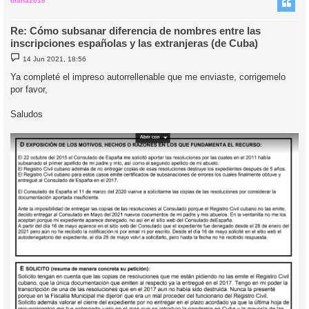
i
diana2018
Re: Cómo subsanar diferencia de nombres entre las
inscripciones españolas y las extranjeras (de Cuba)
M
14 Jun 2021, 18:56
e
n
Ya completé el impreso autorrellenable que me enviaste, corrigemelo
s
por favor,
a
j
e
Saludos