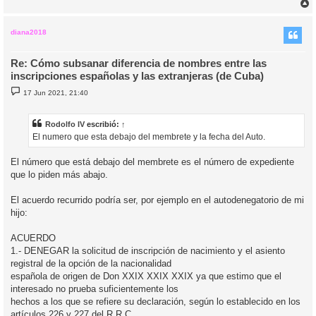
r
r
i
diana2018
Re: Cómo subsanar diferencia de nombres entre las
inscripciones españolas y las extranjeras (de Cuba)
M
17 Jun 2021, 21:40
e
n
s
a
Rodolfo IV
escribió:
↑
j
El numero que esta debajo del membrete y la fecha del Auto.
e
El número que está debajo del membrete es el número de expediente
que lo piden más abajo.
El acuerdo recurrido podría ser, por ejemplo en el autodenegatorio de mi
hijo:
ACUERDO
1.- DENEGAR la solicitud de inscripción de nacimiento y el asiento
registral de la opción de la nacionalidad
española de origen de Don XXIX XXIX XXIX ya que estimo que el
interesado no prueba suficientemente los
hechos a los que se refiere su declaración, según lo establecido en los
artículos 226 y 227 del R.R.C.