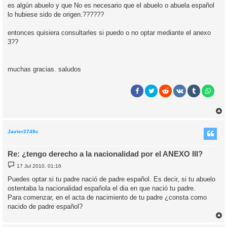
es algún abuelo y que No es necesario que el abuelo o abuela español
lo hubiese sido de origen.??????
entonces quisiera consultarles si puedo o no optar mediante el anexo
3??
muchas gracias. saludos
r
r
i
Javier2749c
Re: ¿tengo derecho a la nacionalidad por el ANEXO III?
M
17 Jul 2010, 01:16
e
n
Puedes optar si tu padre nació de padre español. Es decir, si tu abuelo
s
ostentaba la nacionalidad española el di­a en que nació tu padre.
a
j
Para comenzar, en el acta de nacimiento de tu padre ¿consta como
e
nacido de padre español?
r