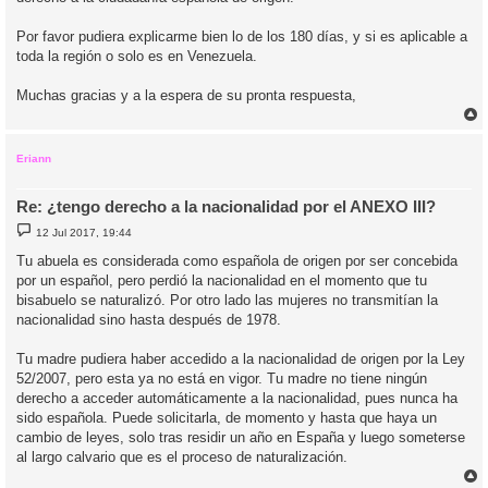
Por favor pudiera explicarme bien lo de los 180 días, y si es aplicable a
toda la región o solo es en Venezuela.
Muchas gracias y a la espera de su pronta respuesta,
r
r
i
Eriann
Re: ¿tengo derecho a la nacionalidad por el ANEXO III?
M
12 Jul 2017, 19:44
e
n
Tu abuela es considerada como española de origen por ser concebida
s
por un español, pero perdió la nacionalidad en el momento que tu
a
j
bisabuelo se naturalizó. Por otro lado las mujeres no transmitían la
e
nacionalidad sino hasta después de 1978.
Tu madre pudiera haber accedido a la nacionalidad de origen por la Ley
52/2007, pero esta ya no está en vigor. Tu madre no tiene ningún
derecho a acceder automáticamente a la nacionalidad, pues nunca ha
sido española. Puede solicitarla, de momento y hasta que haya un
cambio de leyes, solo tras residir un año en España y luego someterse
al largo calvario que es el proceso de naturalización.