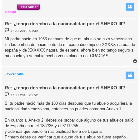
r
i
Topic Author
dianapl
Re: ¿tengo derecho a la nacionalidad por el ANEXO III?
M
17 Jul 2010, 01:39
e
n
Mi padre nacio en 1953 despues de que mi abuelo se hizo venezolano.
s
En las partida de nacimiento de mi padre dice hijo de XXXXX natural de
a
j
españa y de XXXXXX natural de españa. ahora bien no tengo seguro si
e
mi abuela ya se habia hecho venezolana o no. GRACIAS
r
r
i
Javier2749c
Re: ¿tengo derecho a la nacionalidad por el ANEXO III?
M
17 Jul 2010, 01:52
e
n
Si tu padre nació más de 180 dias después que tu abuelo adquiriera la
s
nacionalidad venezolana, entonces no puedes optar por Anexo 1.
a
j
e
En cuanto al Anexo 2, debes de probar que alguno de tus abuelos salió
de España entre el 18/7/36 y el 31/12/55
y además que perdió la nacionalidad fuera de España.
Primero debes de verificar que alguno de tus abuelos fuera español.