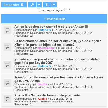
r
r
Responder
i
10 mensajes • Página
1
de
1
Temas similares
Aplica la opción por Anexo I o sólo por Anexo III
Último mensaje por
Rodolfo IV
«
22 Feb 2023, 18:44
Publicado en
Nacionalidad por la Ley de Memoria DEMOCRÁTICA
Respuestas:
14
La nacionalidad obtenida por el Anexo III, ¿es de Origen?
¿También para los hijos del solicitante?
Último mensaje por
albertojabbur
«
11 Oct 2023, 16:01
Publicado en
Nacionalidad por la Ley de Memoria DEMOCRÁTICA
Respuestas:
11
¿Puedo aplicar por el anexo III? madre con nacionalidad
española por Ley de 2007
Último mensaje por
Rodolfo IV
«
12 Jul 2023, 22:50
Publicado en
Nacionalidad por la Ley de Memoria DEMOCRÁTICA
Respuestas:
1
Transformar Nacionalidad por Residencia a Origen a Través
de la LMD Anexo III
Último mensaje por
mvelfer
«
26 Jun 2025, 17:17
Publicado en
Nacionalidad por la Ley de Memoria DEMOCRÁTICA
Respuestas:
7
Anexo III - No hay declaración de juramento
Último mensaje por
kárbiko
«
31 Oct 2022, 14:36
Publicado en
Dudas Generales sobre Nacionalidad
Respuestas:
1