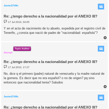
r
i
Javier2749c
Re: ¿tengo derecho a la nacionalidad por el ANEXO III?
M
17 Jul 2010, 04:05
e
n
Y en el acta de nacimiento de tu abuelo, expedida por el registro civil de
s
Tenerife, ¿consta que nació de padre de "nacionalidad: española"?
a
j
e
r
r
i
Topic Author
dianapl
Re: ¿tengo derecho a la nacionalidad por el ANEXO III?
M
17 Jul 2010, 17:27
e
n
No, dice q el primero (padre) natural de venezuela y la madre natural de
s
la gomera. Es decir que no era español? o no de origen? pq sino
a
j
entonces que nacionalidad tenia? Saludos
e
r
r
i
Javier2749c
Re: ¿tengo derecho a la nacionalidad por el ANEXO III?