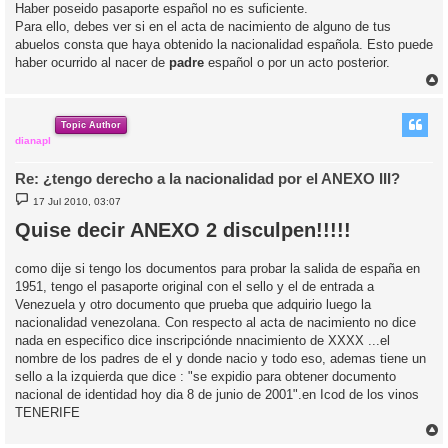
Haber posei­do pasaporte español no es suficiente.
Para ello, debes ver si en el acta de nacimiento de alguno de tus
abuelos consta que haya obtenido la nacionalidad española. Esto puede
haber ocurrido al nacer de
padre
español o por un acto posterior.
r
r
i
Topic Author
dianapl
Re: ¿tengo derecho a la nacionalidad por el ANEXO III?
M
17 Jul 2010, 03:07
e
n
Quise decir ANEXO 2 disculpen!!!!!
s
a
j
como dije si tengo los documentos para probar la salida de españa en
e
1951, tengo el pasaporte original con el sello y el de entrada a
Venezuela y otro documento que prueba que adquirio luego la
nacionalidad venezolana. Con respecto al acta de nacimiento no dice
nada en especifico dice inscripciónde nnacimiento de XXXX ...el
nombre de los padres de el y donde nacio y todo eso, ademas tiene un
sello a la izquierda que dice : "se expidio para obtener documento
nacional de identidad hoy dia 8 de junio de 2001".en Icod de los vinos
TENERIFE
r