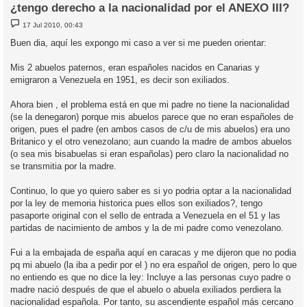
¿tengo derecho a la nacionalidad por el ANEXO III?
M
17 Jul 2010, 00:43
e
n
Buen dia, aquí les expongo mi caso a ver si me pueden orientar:
s
a
j
Mis 2 abuelos paternos, eran españoles nacidos en Canarias y
e
emigraron a Venezuela en 1951, es decir son exiliados.
Ahora bien , el problema está en que mi padre no tiene la nacionalidad
(se la denegaron) porque mis abuelos parece que no eran españoles de
origen, pues el padre (en ambos casos de c/u de mis abuelos) era uno
Britanico y el otro venezolano; aun cuando la madre de ambos abuelos
(o sea mis bisabuelas si eran españolas) pero claro la nacionalidad no
se transmitia por la madre.
Continuo, lo que yo quiero saber es si yo podria optar a la nacionalidad
por la ley de memoria historica pues ellos son exiliados?, tengo
pasaporte original con el sello de entrada a Venezuela en el 51 y las
partidas de nacimiento de ambos y la de mi padre como venezolano.
Fui a la embajada de españa aquí en caracas y me dijeron que no podia
pq mi abuelo (la iba a pedir por el ) no era español de origen, pero lo que
no entiendo es que no dice la ley: Incluye a las personas cuyo padre o
madre nació después de que el abuelo o abuela exiliados perdiera la
nacionalidad española. Por tanto, su ascendiente español más cercano