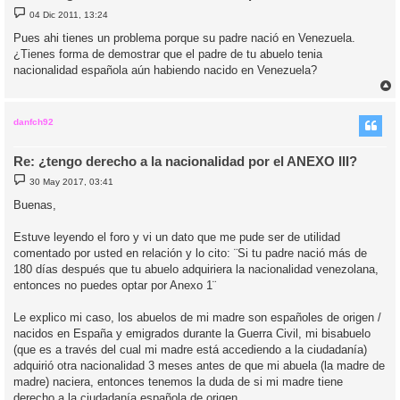
M
04 Dic 2011, 13:24
e
n
Pues ahi­ tienes un problema porque su padre nació en Venezuela.
s
¿Tienes forma de demostrar que el padre de tu abuelo teni­a
a
j
nacionalidad española aún habiendo nacido en Venezuela?
e
r
r
i
danfch92
Re: ¿tengo derecho a la nacionalidad por el ANEXO III?
M
30 May 2017, 03:41
e
n
Buenas,
s
a
j
Estuve leyendo el foro y vi un dato que me pude ser de utilidad
e
comentado por usted en relación y lo cito: ¨Si tu padre nació más de
180 días después que tu abuelo adquiriera la nacionalidad venezolana,
entonces no puedes optar por Anexo 1¨
Le explico mi caso, los abuelos de mi madre son españoles de origen /
nacidos en España y emigrados durante la Guerra Civil, mi bisabuelo
(que es a través del cual mi madre está accediendo a la ciudadanía)
adquirió otra nacionalidad 3 meses antes de que mi abuela (la madre de
madre) naciera, entonces tenemos la duda de si mi madre tiene
derecho a la ciudadanía española de origen.