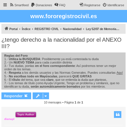
Smartfeed
Donaciones
FAQ
Registrarse
Identificarse
www.fororegistrocivil.es
Portal
Índice
REGISTRO CIVIL
Nacionalidad
Ley 52/07 de Memoria Histórica
¿tengo derecho a la nacionalidad por el ANEXO
III?
Reglas del Foro
1.-
Utiliza la BUSQUEDA
: Posiblemente ya está contestada tu duda
2.- Un
NUEVO TEMA
para cada cuestión distinta
3.- Tus dudas, ponlas
en el foro correspondiente
: Así podremos tener un mejor
orden de los temas.
4.-
Respeta
a los demás usuarios y las Normas Generales. Puedes consultarlas
Aquí
5.-
No escribas todo en Mayúsculas
, parecerá
QUE GRITAS
6.- El
título
del tema, que sea
claro
, que se entienda la duda que planteas,
7.- Los temas de título como Ayuda Urgente, Tengo un problema y similares, que no
identifican tu duda,
serán automáticamente borrados
por los miembros.
Responder
10 mensajes • Página
1
de
1
Topic Author
dianapl