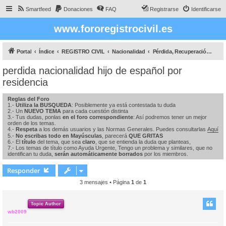
Smartfeed
Donaciones
FAQ
Registrarse
Identificarse
www.fororegistrocivil.es
Portal
Índice
REGISTRO CIVIL
Nacionalidad
Pérdida, Recuperación y Conservación de la nacionalidad española
perdida nacionalidad hijo de español por
residencia
Reglas del Foro
1.-
Utiliza la BUSQUEDA
: Posiblemente ya está contestada tu duda
2.- Un
NUEVO TEMA
para cada cuestión distinta
3.- Tus dudas, ponlas
en el foro correspondiente
: Así podremos tener un mejor
orden de los temas.
4.-
Respeta
a los demás usuarios y las Normas Generales. Puedes consultarlas
Aquí
5.-
No escribas todo en Mayúsculas
, parecerá
QUE GRITAS
6.- El
título
del tema, que sea
claro
, que se entienda la duda que planteas,
7.- Los temas de título como Ayuda Urgente, Tengo un problema y similares, que no
identifican tu duda,
serán automáticamente borrados
por los miembros.
Responder
3 mensajes • Página
1
de
1
Topic Author
wb2009