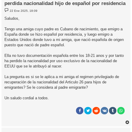
perdida nacionalidad hijo de español por residencia
M
22 Ene 2025, 18:09
e
n
Saludos,
s
a
j
Tengo una amiga cuyo padre es Cubano de nacimiento, que emigro a
e
España donde se hizo español por residencia, y luego emigro a
Estados Unidos donde tuvo a mi amiga, que nació española de origen
puesto que nació de padre español.
Ella no tuvo documentación española entre los 18-21 anos y por tanto
ha perdido la nacionalidad por uso exclusivo de la nacionalidad de
EEUU que se le atribuyó al nacer.
La pregunta es si se le aplica a mi amiga el regimen privilegiado de
recuperación de la nacionalidad del Articulo 26 para hijos de
emigrantes? Se le considera al padre emigrante?
Un saludo cordial a todos.
r
r