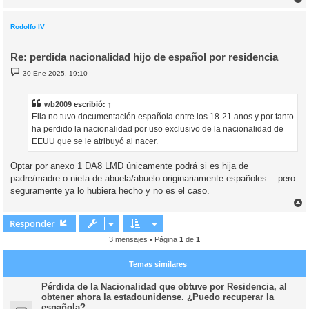
r
r
i
Rodolfo IV
Re: perdida nacionalidad hijo de español por residencia
M
30 Ene 2025, 19:10
e
n
s
a
wb2009
escribió:
↑
j
Ella no tuvo documentación española entre los 18-21 anos y por tanto
e
ha perdido la nacionalidad por uso exclusivo de la nacionalidad de
EEUU que se le atribuyó al nacer.
Optar por anexo 1 DA8 LMD únicamente podrá si es hija de
padre/madre o nieta de abuela/abuelo originariamente españoles... pero
seguramente ya lo hubiera hecho y no es el caso.
r
r
Responder
i
3 mensajes • Página
1
de
1
Temas similares
Pérdida de la Nacionalidad que obtuve por Residencia, al
obtener ahora la estadounidense. ¿Puedo recuperar la
española?