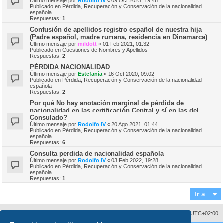
Último mensaje por
Rodolfo IV
«
09 Oct 2023, 19:46
Publicado en
Pérdida, Recuperación y Conservación de la nacionalidad
española
Respuestas:
1
Confusión de apellidos registro español de nuestra hija
(Padre español, madre rumana, residencia en Dinamarca)
Último mensaje por
mildott
«
01 Feb 2021, 01:32
Publicado en
Cuestiones de Nombres y Apellidos
Respuestas:
2
PÉRDIDA NACIONALIDAD
Último mensaje por
Estefanía
«
16 Oct 2020, 09:02
Publicado en
Pérdida, Recuperación y Conservación de la nacionalidad
española
Respuestas:
2
Por qué No hay anotación marginal de pérdida de
nacionalidad en las certificación Central y sí en las del
Consulado?
Último mensaje por
Rodolfo IV
«
20 Ago 2021, 01:44
Publicado en
Pérdida, Recuperación y Conservación de la nacionalidad
española
Respuestas:
6
Consulta perdida de nacionalidad española
Último mensaje por
Rodolfo IV
«
03 Feb 2022, 19:28
Publicado en
Pérdida, Recuperación y Conservación de la nacionalidad
española
Respuestas:
1
Ir a
Sobre nosotros
Borrar cookies
Todos los horarios son
UTC+02:00