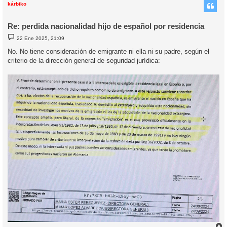
i
kárbiko
Re: perdida nacionalidad hijo de español por residencia
M
22 Ene 2025, 21:09
e
n
No. No tiene consideración de emigrante ni ella ni su padre, según el
s
criterio de la dirección general de seguridad jurídica:
a
j
e