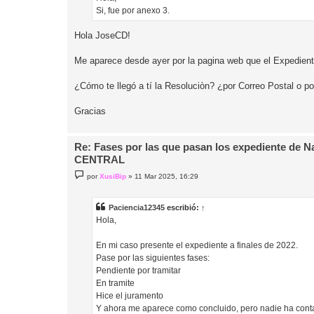
e
Si, fue por anexo 3.
Hola JoseCD!
Me aparece desde ayer por la pagina web que el Expediente
¿Cómo te llegó a tí la Resoluciòn? ¿por Correo Postal o po
Gracias
Re: Fases por las que pasan los expediente de 
CENTRAL
M
por
XusiBip
»
11 Mar 2025, 16:29
e
n
s
a
Paciencia12345
escribió:
↑
j
Hola,
e
En mi caso presente el expediente a finales de 2022.
Pase por las siguientes fases:
Pendiente por tramitar
En tramite
Hice el juramento
Y ahora me aparece como concluido, pero nadie ha conta