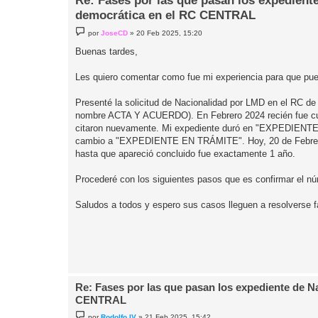
Re: Fases por las que pasan los expedient
democrática en el RC CENTRAL
M
por
JoseCD
»
20 Feb 2025, 15:20
e
n
Buenas tardes,
s
a
j
Les quiero comentar como fue mi experiencia para que pue
e
Presenté la solicitud de Nacionalidad por LMD en el RC d
nombre ACTA Y ACUERDO). En Febrero 2024 recién fue cu
citaron nuevamente. Mi expediente duró en "EXPEDIENT
cambio a "EXPEDIENTE EN TRÁMITE". Hoy, 20 de Febrero
hasta que apareció concluido fue exactamente 1 año.
Procederé con los siguientes pasos que es confirmar el núm
Saludos a todos y espero sus casos lleguen a resolverse 
Re: Fases por las que pasan los expediente de 
CENTRAL
M
por
Rodolfo IV
»
21 Feb 2025, 15:42