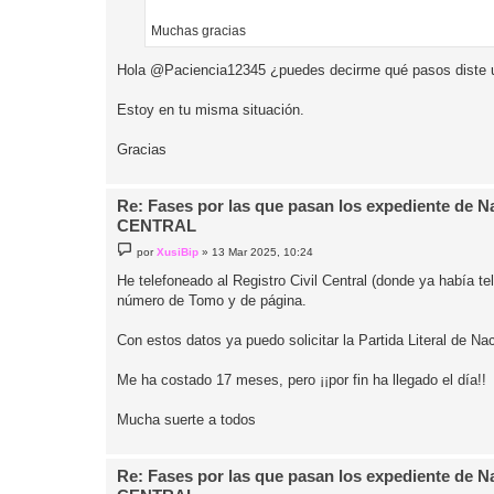
Muchas gracias
Hola @Paciencia12345 ¿puedes decirme qué pasos diste u
Estoy en tu misma situación.
Gracias
Re: Fases por las que pasan los expediente de 
CENTRAL
M
por
XusiBip
»
13 Mar 2025, 10:24
e
n
He telefoneado al Registro Civil Central (donde ya había t
s
número de Tomo y de página.
a
j
e
Con estos datos ya puedo solicitar la Partida Literal de Na
Me ha costado 17 meses, pero ¡¡por fin ha llegado el día!!
Mucha suerte a todos
Re: Fases por las que pasan los expediente de 