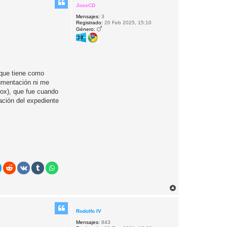
JoseCD
Mensajes:
3
Registrado:
20 Feb 2025, 15:10
Género:
 que tiene como
umentación ni me
x), que fue cuando
ión del expediente
A
r
r
i
Rodolfo IV
b
Mensajes:
843
a