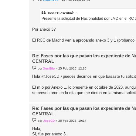
e
n
s
a
JoseCD
escribió:
↑
j
Presenté la solicitud de Nacionalidad por LMD en el RC
e
Por anexo 3?
El RCC de Madrid venía aprobando anexo 3 y 1 (probando ex
Re: Fases por las que pasan los expediente de 
CENTRAL
M
por
XusiBip
»
25 Feb 2025, 12:35
e
n
Hola @JoseCD ¿puedes decirnos en qué basaste tu solicit
s
a
j
El mío por Anexo 1, lo presenté en octubre de 2023, aunqu
e
se presentaron en la cita que me dieron en la misma so
Re: Fases por las que pasan los expediente de 
CENTRAL
M
por
JoseCD
»
25 Feb 2025, 19:14
e
n
Hola,
s
Si, fue por anexo 3.
a