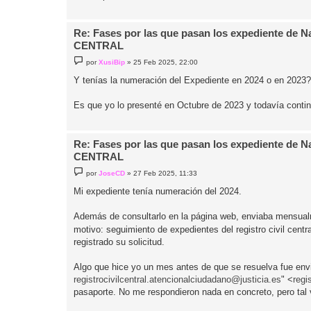
j
e
Re: Fases por las que pasan los expediente de 
CENTRAL
M
por
XusiBip
»
25 Feb 2025, 22:00
e
n
Y tenías la numeración del Expediente en 2024 o en 2023?
s
a
j
Es que yo lo presenté en Octubre de 2023 y todavía con
e
Re: Fases por las que pasan los expediente de 
CENTRAL
M
por
JoseCD
»
27 Feb 2025, 11:33
e
n
Mi expediente tenía numeración del 2024.
s
a
j
Además de consultarlo en la página web, enviaba mensualm
e
motivo: seguimiento de expedientes del registro civil cen
registrado su solicitud.
Algo que hice yo un mes antes de que se resuelva fue envi
registrocivilcentral.atencionalciudadano@justicia.es
" <
regi
pasaporte. No me respondieron nada en concreto, pero tal v