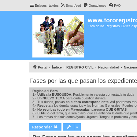
Enlaces rápidos
Smartfeed
Donaciones
FAQ
www.fororegistro
Foro de los Registros Civiles es
Portal
Índice
REGISTRO CIVIL
Nacionalidad
Naciona
Fases por las que pasan los expedien
Reglas del Foro
1.-
Utiliza la BUSQUEDA
: Posiblemente ya está contestada tu duda
2.- Un
NUEVO TEMA
para cada cuestión distinta
3.- Tus dudas, ponlas
en el foro correspondiente
: Así podremos ten
4.-
Respeta
a los demás usuarios y las Normas Generales. Puedes c
5.-
No escribas todo en Mayúsculas
, parecerá
QUE GRITAS
6.- El
título
del tema, que sea
claro
, que se entienda la duda que plan
7.- Los temas de título como Ayuda Urgente, Tengo un problema y simil
Responder