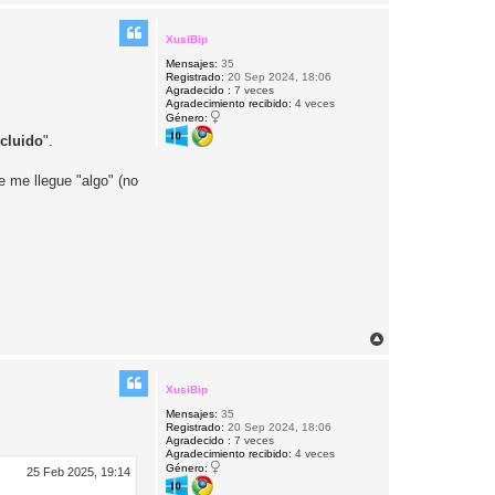
r
r
i
XusiBip
b
Mensajes:
35
a
Registrado:
20 Sep 2024, 18:06
Agradecido :
7 veces
Agradecimiento recibido:
4 veces
Género:
ncluido
".
e me llegue "algo" (no
A
r
r
i
XusiBip
b
Mensajes:
35
a
Registrado:
20 Sep 2024, 18:06
Agradecido :
7 veces
Agradecimiento recibido:
4 veces
Género:
25 Feb 2025, 19:14