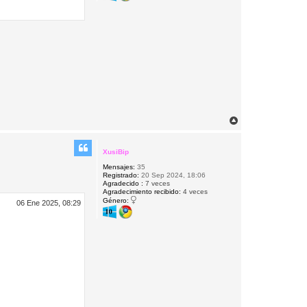
A
r
r
i
XusiBip
b
Mensajes:
35
a
Registrado:
20 Sep 2024, 18:06
Agradecido :
7 veces
Agradecimiento recibido:
4 veces
Género:
06 Ene 2025, 08:29