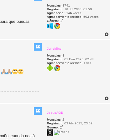
b
Mensajes:
8741
a
Registrado:
10 Jul 2008, 01:50
Agradecido :
146 veces
Agradecimiento recibido:
503 veces
Género:
, para que puedas
A
r
r
i
JulioMine
b
Mensajes:
3
a
Registrado:
01 Ene 2025, 02:44
Agradecimiento recibido:
1 vez
?
A
r
r
i
JesusAGD
b
Mensajes:
2
a
Registrado:
03 Abr 2025, 23:02
Género:
spañol cuando nació