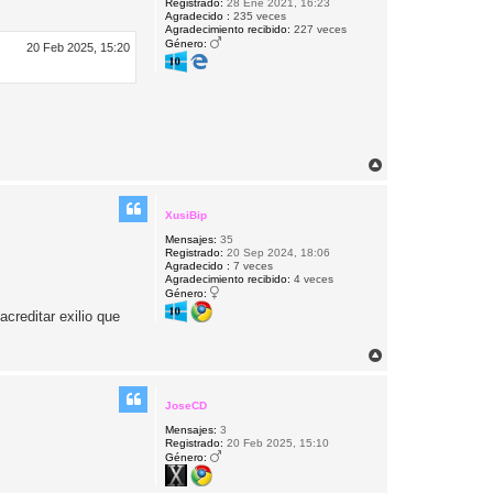
Registrado:
28 Ene 2021, 16:23
Agradecido :
235 veces
Agradecimiento recibido:
227 veces
Género:
20 Feb 2025, 15:20
A
r
r
i
XusiBip
b
Mensajes:
35
a
Registrado:
20 Sep 2024, 18:06
Agradecido :
7 veces
Agradecimiento recibido:
4 veces
Género:
creditar exilio que
A
r
r
i
JoseCD
b
Mensajes:
3
a
Registrado:
20 Feb 2025, 15:10
Género: