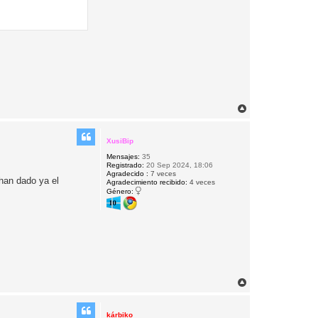
A
r
r
i
XusiBip
b
Mensajes:
35
a
Registrado:
20 Sep 2024, 18:06
Agradecido :
7 veces
 han dado ya el
Agradecimiento recibido:
4 veces
Género:
A
r
r
i
kárbiko