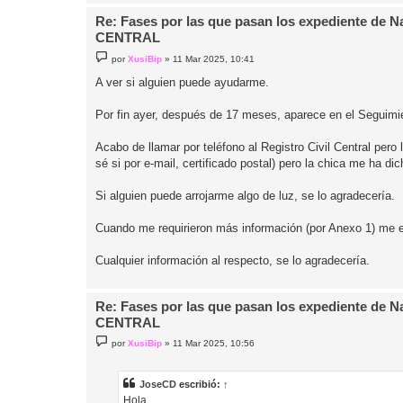
Re: Fases por las que pasan los expediente de 
CENTRAL
M
por
XusiBip
»
11 Mar 2025, 10:41
e
n
A ver si alguien puede ayudarme.
s
a
j
Por fin ayer, después de 17 meses, aparece en el Seguimie
e
Acabo de llamar por teléfono al Registro Civil Central pero
sé si por e-mail, certificado postal) pero la chica me ha di
Si alguien puede arrojarme algo de luz, se lo agradecería.
Cuando me requirieron más información (por Anexo 1) me en
Cualquier información al respecto, se lo agradecería.
Re: Fases por las que pasan los expediente de 
CENTRAL
M
por
XusiBip
»
11 Mar 2025, 10:56
e
n
s
a
JoseCD
escribió:
↑
j
Hola,