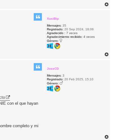
A
r
r
i
XusiBip
b
Mensajes:
35
a
Registrado:
20 Sep 2024, 18:06
Agradecido :
7 veces
Agradecimiento recibido:
4 veces
Género:
A
r
r
i
JoseCD
b
Mensajes:
3
a
Registrado:
20 Feb 2025, 15:10
Género:
cto
 NIE con el que hayan
 nombre completo y mi
A