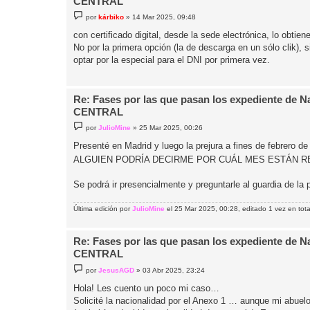
CENTRAL
M
por
kárbiko
»
14 Mar 2025, 09:48
e
n
con certificado digital, desde la sede electrónica, lo obtiene
s
No por la primera opción (la de descarga en un sólo clik), 
a
j
optar por la especial para el DNI por primera vez.
e
Re: Fases por las que pasan los expediente de 
CENTRAL
M
por
JulioMine
»
25 Mar 2025, 00:26
e
n
Presenté en Madrid y luego la prejura a fines de febre
s
a
ALGUIEN PODRÍA DECIRME POR CUÁL MES ESTÁN R
j
e
Se podrá ir presencialmente y preguntarle al guardia de la 
Última edición por
JulioMine
el 25 Mar 2025, 00:28, editado 1 vez en tota
Re: Fases por las que pasan los expediente de 
CENTRAL
M
por
JesusAGD
»
03 Abr 2025, 23:24
e
n
Hola! Les cuento un poco mi caso…
s
Solicité la nacionalidad por el Anexo 1 … aunque mi abue
a
j