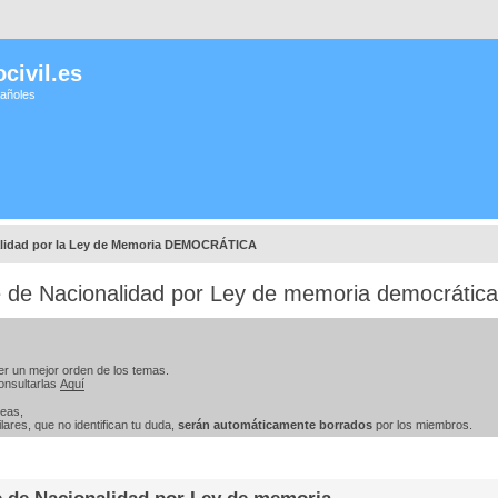
civil.es
pañoles
lidad por la Ley de Memoria DEMOCRÁTICA
te de Nacionalidad por Ley de memoria democráti
er un mejor orden de los temas.
onsultarlas
Aquí
teas,
ares, que no identifican tu duda,
serán automáticamente borrados
por los miembros.