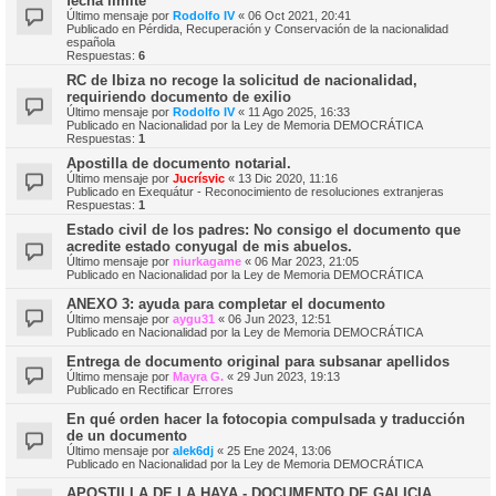
fecha límite
Último mensaje por
Rodolfo IV
«
06 Oct 2021, 20:41
Publicado en
Pérdida, Recuperación y Conservación de la nacionalidad
española
Respuestas:
6
RC de Ibiza no recoge la solicitud de nacionalidad,
requiriendo documento de exilio
Último mensaje por
Rodolfo IV
«
11 Ago 2025, 16:33
Publicado en
Nacionalidad por la Ley de Memoria DEMOCRÁTICA
Respuestas:
1
Apostilla de documento notarial.
Último mensaje por
Jucrísvic
«
13 Dic 2020, 11:16
Publicado en
Exequátur - Reconocimiento de resoluciones extranjeras
Respuestas:
1
Estado civil de los padres: No consigo el documento que
acredite estado conyugal de mis abuelos.
Último mensaje por
niurkagame
«
06 Mar 2023, 21:05
Publicado en
Nacionalidad por la Ley de Memoria DEMOCRÁTICA
ANEXO 3: ayuda para completar el documento
Último mensaje por
aygu31
«
06 Jun 2023, 12:51
Publicado en
Nacionalidad por la Ley de Memoria DEMOCRÁTICA
Entrega de documento original para subsanar apellidos
Último mensaje por
Mayra G.
«
29 Jun 2023, 19:13
Publicado en
Rectificar Errores
En qué orden hacer la fotocopia compulsada y traducción
de un documento
Último mensaje por
alek6dj
«
25 Ene 2024, 13:06
Publicado en
Nacionalidad por la Ley de Memoria DEMOCRÁTICA
APOSTILLA DE LA HAYA - DOCUMENTO DE GALICIA