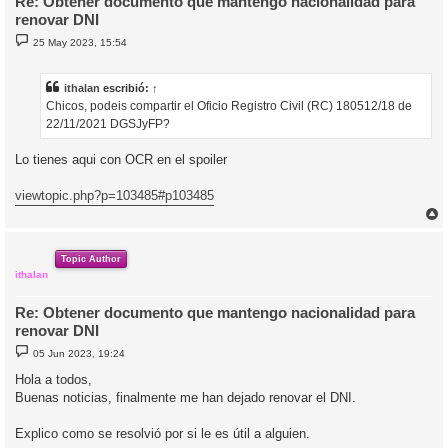
Re: Obtener documento que mantengo nacionalidad para
renovar DNI
M
25 May 2023, 15:54
e
n
s
a
ithalan
escribió:
↑
j
Chicos, podeis compartir el Oficio Registro Civil (RC) 180512/18 de
e
22/11/2021 DGSJyFP?
Lo tienes aqui con OCR en el spoiler
viewtopic.php?p=103485#p103485
r
r
i
Topic Author
ithalan
Re: Obtener documento que mantengo nacionalidad para
renovar DNI
M
05 Jun 2023, 19:24
e
n
Hola a todos,
s
Buenas noticias, finalmente me han dejado renovar el DNI.
a
j
e
Explico como se resolvió por si le es útil a alguien.