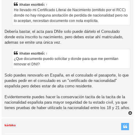
s
a
ithalan
escribió:
↑
j
He llevado mi Certificado Literal de Nacimiento (emitido por el RCC)
e
donde no hay ninguna anotación de perdida de nacionalidad pero no
lo aceptan, necesitan documento con nota explícita.
Debería bastar, el acta para DNIe solo puede dártelo el Consulado
donde esta inscrito tu nacimiento, pero debes estar ahí matriculado,
ademas se emite una única vez.
ithalan
escribió:
↑
¿Que documento puedo solicitar y donde para que me permitan
renovar el DNI?
Solo puedes renovarlo en España, en el consulado el pasaporte, lo que
puedes pedir en el consulado es un "certificado de nacionalidad"
española pero debes estar de alta como residente.
Evidentemente puedes hacer la conservación tacita de la tacita de la
nacionalidad española para mayor seguridad de tu estado civil, ya que
tienes pruebas de haber utilizado la nacionalidad entre los 18 y 21 años.
r
r
i
kárbiko