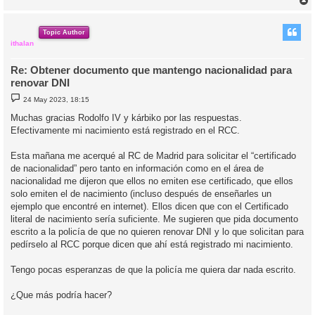
e
r
r
i
Topic Author
ithalan
Re: Obtener documento que mantengo nacionalidad para
renovar DNI
M
24 May 2023, 18:15
e
n
Muchas gracias Rodolfo IV y kárbiko por las respuestas.
s
Efectivamente mi nacimiento está registrado en el RCC.
a
j
e
Esta mañana me acerqué al RC de Madrid para solicitar el “certificado
de nacionalidad” pero tanto en información como en el área de
nacionalidad me dijeron que ellos no emiten ese certificado, que ellos
solo emiten el de nacimiento (incluso después de enseñarles un
ejemplo que encontré en internet). Ellos dicen que con el Certificado
literal de nacimiento sería suficiente. Me sugieren que pida documento
escrito a la policía de que no quieren renovar DNI y lo que solicitan para
pedírselo al RCC porque dicen que ahí está registrado mi nacimiento.
Tengo pocas esperanzas de que la policía me quiera dar nada escrito.
¿Que más podría hacer?