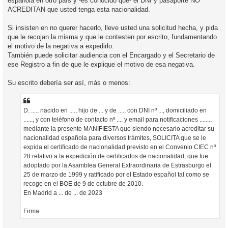
española en otro país y -es conocido que- el DNI y pasaporte NO
ACREDITAN que usted tenga esta nacionalidad.
Si insisten en no querer hacerlo, lleve usted una solicitud hecha, y pida
que le recojan la misma y que le contesten por escrito, fundamentando
el motivo de la negativa a expedirlo.
También puede solicitar audiencia con el Encargado y el Secretario de
ese Registro a fin de que le explique el motivo de esa negativa.
Su escrito debería ser así, más o menos:
D. ...., nacido en ...., hijo de ... y de ...., con DNI nº ..., domiciliado en
......, y con teléfono de contacto nº .... y email para notificaciones .......,
mediante la presente MANIFIESTA que siendo necesario acreditar su
nacionalidad española para diversos trámites, SOLICITA que se le
expida el certificado de nacionalidad previsto en el Convenio CIEC nº
28 relativo a la expedición de certificados de nacionalidad, que fue
adoptado por la Asamblea General Extraordinaria de Estrasburgo el
25 de marzo de 1999 y ratificado por el Estado español tal como se
recoge en el BOE de 9 de octubre de 2010.
En Madrid a ... de ... de 2023
Firma