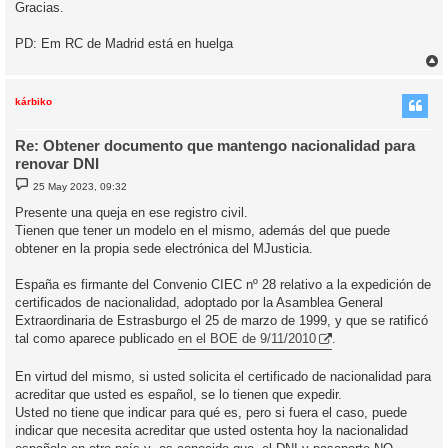
Gracias.
PD: Em RC de Madrid está en huelga
r
r
i
kárbiko
Re: Obtener documento que mantengo nacionalidad para
renovar DNI
M
25 May 2023, 09:32
e
n
Presente una queja en ese registro civil.
s
Tienen que tener un modelo en el mismo, además del que puede
a
j
obtener en la propia sede electrónica del MJusticia.
e
España es firmante del Convenio CIEC nº 28 relativo a la expedición de
certificados de nacionalidad, adoptado por la Asamblea General
Extraordinaria de Estrasburgo el 25 de marzo de 1999, y que se ratificó
tal como aparece publicado
en el BOE de 9/11/2010
.
En virtud del mismo, si usted solicita el certificado de nacionalidad para
acreditar que usted es español, se lo tienen que expedir.
Usted no tiene que indicar para qué es, pero si fuera el caso, puede
indicar que necesita acreditar que usted ostenta hoy la nacionalidad