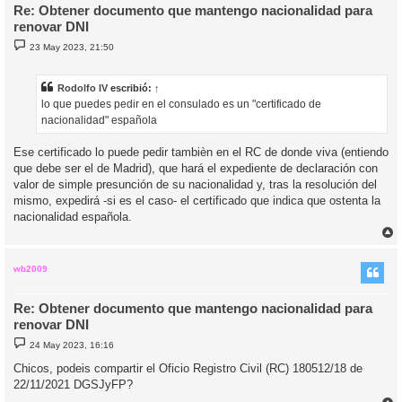
Re: Obtener documento que mantengo nacionalidad para
renovar DNI
M
23 May 2023, 21:50
e
n
s
a
Rodolfo IV
escribió:
↑
j
lo que puedes pedir en el consulado es un "certificado de
e
nacionalidad" española
Ese certificado lo puede pedir tambièn en el RC de donde viva (entiendo
que debe ser el de Madrid), que hará el expediente de declaración con
valor de simple presunción de su nacionalidad y, tras la resolución del
mismo, expedirá -si es el caso- el certificado que indica que ostenta la
nacionalidad española.
r
r
i
wb2009
Re: Obtener documento que mantengo nacionalidad para
renovar DNI
M
24 May 2023, 16:16
e
n
Chicos, podeis compartir el Oficio Registro Civil (RC) 180512/18 de
s
22/11/2021 DGSJyFP?
a
j