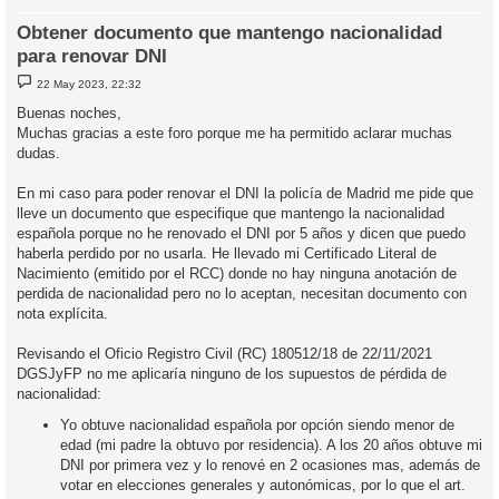
Obtener documento que mantengo nacionalidad
para renovar DNI
M
22 May 2023, 22:32
e
n
Buenas noches,
s
Muchas gracias a este foro porque me ha permitido aclarar muchas
a
j
dudas.
e
En mi caso para poder renovar el DNI la policía de Madrid me pide que
lleve un documento que especifique que mantengo la nacionalidad
española porque no he renovado el DNI por 5 años y dicen que puedo
haberla perdido por no usarla. He llevado mi Certificado Literal de
Nacimiento (emitido por el RCC) donde no hay ninguna anotación de
perdida de nacionalidad pero no lo aceptan, necesitan documento con
nota explícita.
Revisando el Oficio Registro Civil (RC) 180512/18 de 22/11/2021
DGSJyFP no me aplicaría ninguno de los supuestos de pérdida de
nacionalidad:
Yo obtuve nacionalidad española por opción siendo menor de
edad (mi padre la obtuvo por residencia). A los 20 años obtuve mi
DNI por primera vez y lo renové en 2 ocasiones mas, además de
votar en elecciones generales y autonómicas, por lo que el art.