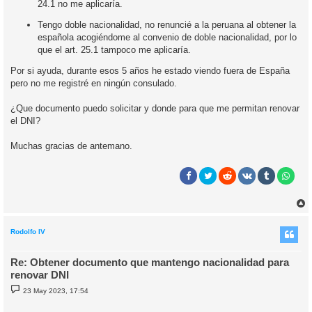
24.1 no me aplicaría.
Tengo doble nacionalidad, no renuncié a la peruana al obtener la
española acogiéndome al convenio de doble nacionalidad, por lo
que el art. 25.1 tampoco me aplicaría.
Por si ayuda, durante esos 5 años he estado viendo fuera de España
pero no me registré en ningún consulado.
¿Que documento puedo solicitar y donde para que me permitan renovar
el DNI?
Muchas gracias de antemano.
r
r
i
Rodolfo IV
Re: Obtener documento que mantengo nacionalidad para
renovar DNI
M
23 May 2023, 17:54
e
n