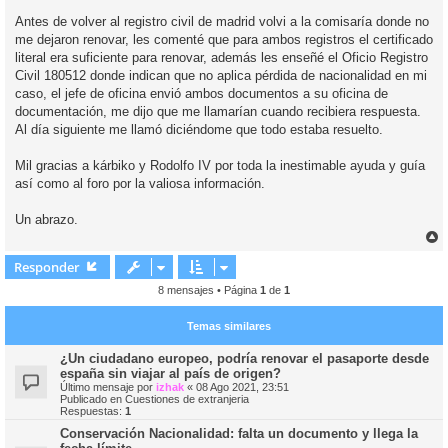
Antes de volver al registro civil de madrid volvi a la comisaría donde no
me dejaron renovar, les comenté que para ambos registros el certificado
literal era suficiente para renovar, además les enseñé el Oficio Registro
Civil 180512 donde indican que no aplica pérdida de nacionalidad en mi
caso, el jefe de oficina envió ambos documentos a su oficina de
documentación, me dijo que me llamarían cuando recibiera respuesta.
Al día siguiente me llamó diciéndome que todo estaba resuelto.
Mil gracias a kárbiko y Rodolfo IV por toda la inestimable ayuda y guía
así como al foro por la valiosa información.
Un abrazo.
r
r
Responder
i
8 mensajes • Página
1
de
1
Temas similares
¿Un ciudadano europeo, podría renovar el pasaporte desde
españa sin viajar al país de origen?
Último mensaje por
izhak
«
08 Ago 2021, 23:51
Publicado en
Cuestiones de extranjeria
Respuestas:
1
Conservación Nacionalidad: falta un documento y llega la