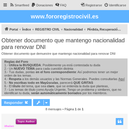
Smartfeed
Donaciones
FAQ
Registrarse
Identificarse
www.fororegistrocivil.es
Portal
Índice
REGISTRO CIVIL
Nacionalidad
Pérdida, Recuperación y Conservación de la nacionalidad española
Obtener documento que mantengo nacionalidad
para renovar DNI
Obtener documento que demuestre que mantengo nacionalidad para renovar DNI
Reglas del Foro
1.-
Utiliza la BUSQUEDA
: Posiblemente ya está contestada tu duda
2.- Un
NUEVO TEMA
para cada cuestión distinta
3.- Tus dudas, ponlas
en el foro correspondiente
: Así podremos tener un mejor
orden de los temas.
4.-
Respeta
a los demás usuarios y las Normas Generales. Puedes consultarlas
Aquí
5.-
No escribas todo en Mayúsculas
, parecerá
QUE GRITAS
6.- El
título
del tema, que sea
claro
, que se entienda la duda que planteas,
7.- Los temas de título como Ayuda Urgente, Tengo un problema y similares, que no
identifican tu duda,
serán automáticamente borrados
por los miembros.
Responder
8 mensajes • Página
1
de
1
Topic Author
ithalan