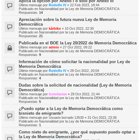
Aplica la opción por Anexo I o sólo por Anexo III
Último mensaje por
Rodolfo IV
«
22 Feb 2023, 18:44
Publicado en
Nacionalidad por la Ley de Memoria DEMOCRÁTICA
Respuestas:
14
Apreciación sobre la futura nueva Ley de Memoria
Democrática
Último mensaje por
kárbiko
«
10 Oct 2022, 22:30
Publicado en
Nacionalidad por la Ley de Memoria DEMOCRÁTICA
Respuestas:
21
Publicada en el BOE la Ley 20/2022 de Memoria Democrática
Último mensaje por
admin
«
27 Oct 2022, 09:22
Publicado en
Nacionalidad por la Ley de Memoria DEMOCRÁTICA
Respuestas:
9
Información de cómo solicitar la nacionalidad por Ley de
Memoria Democrática
Último mensaje por
Rodolfo IV
«
28 Oct 2022, 20:04
Publicado en
Nacionalidad por la Ley de Memoria DEMOCRÁTICA
Respuestas:
4
Dudas sobre la solicitud de nacionalidad (Ley de Memoria
Democrática)
Último mensaje por
festefaniav
«
29 Oct 2022, 21:44
Publicado en
Nacionalidad por la Ley de Memoria DEMOCRÁTICA
Respuestas:
5
¿Puedo optar a la Ley de Memoria Democrática como
bisnieto de emigrante?
Último mensaje por
Usuario borrado 13530
«
31 Oct 2022, 23:36
Publicado en
Nacionalidad por la Ley de Memoria DEMOCRÁTICA
Respuestas:
1
Como nieto de emigrante, ¿por qué supuesto puedo optar a
la Ley de Memoria Democrática?