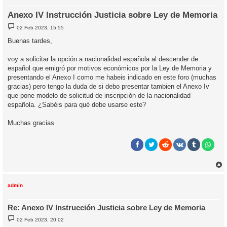
Anexo IV Instrucción Justicia sobre Ley de Memoria
M
02 Feb 2023, 15:55
e
n
Buenas tardes,
s
a
j
voy a solicitar la opción a nacionalidad española al descender de
e
español que emigró por motivos económicos por la Ley de Memoria y
presentando el Anexo I como me habeis indicado en este foro (muchas
gracias) pero tengo la duda de si debo presentar tambien el Anexo Iv
que pone modelo de solicitud de inscripción de la nacionalidad
española. ¿Sabéis para qué debe usarse este?
Muchas gracias
r
r
i
admin
Re: Anexo IV Instrucción Justicia sobre Ley de Memoria
M
02 Feb 2023, 20:02
e