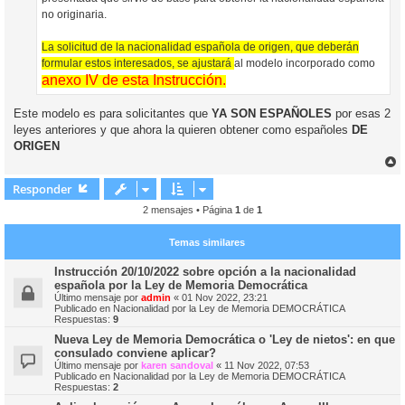
no originaria.
La solicitud de la nacionalidad española de origen, que deberán
formular estos interesados, se ajustará
al modelo incorporado como
anexo IV de esta Instrucción.
Este modelo es para solicitantes que
YA SON ESPAÑOLES
por esas 2
leyes anteriores y que ahora la quieren obtener como españoles
DE
ORIGEN
r
r
Responder
i
2 mensajes • Página
1
de
1
Temas similares
Instrucción 20/10/2022 sobre opción a la nacionalidad
española por la Ley de Memoria Democrática
Último mensaje por
admin
«
01 Nov 2022, 23:21
Publicado en
Nacionalidad por la Ley de Memoria DEMOCRÁTICA
Respuestas:
9
Nueva Ley de Memoria Democrática o 'Ley de nietos': en que
consulado conviene aplicar?
Último mensaje por
karen sandoval
«
11 Nov 2022, 07:53
Publicado en
Nacionalidad por la Ley de Memoria DEMOCRÁTICA
Respuestas:
2