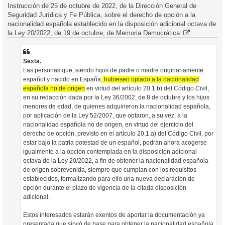
n
Instrucción de 25 de octubre de 2022, de la Dirección General de
s
Seguridad Jurídica y Fe Pública, sobre el derecho de opción a la
a
j
nacionalidad española establecido en la disposición adicional octava de
e
la Ley 20/2022, de 19 de octubre, de Memoria Democrática.
Sexta.
Las personas que, siendo hijos de padre o madre originariamente
español y nacido en España,
hubiesen optado a la nacionalidad
española no de origen
en virtud del artículo 20.1.b) del Código Civil,
en su redacción dada por la Ley 36/2002, de 8 de octubre y los hijos
menores de edad, de quienes adquirieron la nacionalidad española,
por aplicación de la Ley 52/2007, que optaron, a su vez, a la
nacionalidad española no de origen, en virtud del ejercicio del
derecho de opción, previsto en el artículo 20.1.a) del Código Civil, por
estar bajo la patria potestad de un español, podrán ahora acogerse
igualmente a la opción contemplada en la disposición adicional
octava de la Ley 20/2022, a fin de obtener la nacionalidad española
de origen sobrevenida, siempre que cumplan con los requisitos
establecidos, formalizando para ello una nueva declaración de
opción durante el plazo de vigencia de la citada disposición
adicional.
Estos interesados estarán exentos de aportar la documentación ya
presentada que sirvió de base para obtener la nacionalidad española