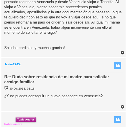
pensado regresar a Venezuela y desde Venezuela viajar a Tenerife. Al
viajar a Venezuela, pienso sacar mis antecedentes penales
actualizados, apostillarlos y la otra documentación que necesito, lo que
te quiero decir con esto es que no voy a viajar desde aquí, sino que
pienso retornar a mi país de origen y salir desde allí. Al igual mi mamá
se encuentra en Venezuela, habrá algún inconveniente con ello al
momento de solicitar el arraigo?
Saludos cordiales y muchas gracias!
r
r
i
Javier2749c
Re: Duda sobre residencia de mi madre para solicitar
arraigo familiar
M
30 Dic 2018, 03:18
e
n
¿Y no puedes conseguir un nuevo pasaporte en venezuela?
s
a
j
e
r
r
i
Topic Author
Robertomeza