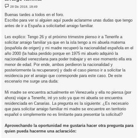
M
28 Dic 2018, 18:49
e
n
Buenas tardes a todos en el foro.
s
Escribo para ver si alguien aquí puede aclararme unas dudas que tengo
a
j
antes de ir a España a solicitarbel arraigo familiar.
e
Les explico: Tengo 26 y el próximo trimestre pienso ir a Tenerife a
solicitar arraigo familiar ya que en la isla tengo a mi abuela materna
(española de origen) y mi madre recuperó la nacionalidad española en el
año 2000 (la habia perdido porque en 1975 mi abuelo adquirió la
nacionalidad venezolana para poder trabajar y en ese momento ella era
menor de edad. Por ende, ambos perdieron la nacionalidad y
posteriormente la recuperaron) y dado el caso pienso ir a solicitar la
residencia por el arraigo que corresponde para este caso. De este
escenario me surge una duda:
Mi madre se encuentra actualmente en Venezuela y ella no piensa (por
ahora) viajar a Tenerife, iré yo solo ya que mi abuela se encuentra
residenciada en Canarias. La pregunta es la siguiente: ¿Es necesario
que para solicitar arraigo familiar mi madre se encuentre en territorio
español o simplemente no es limitante para presentar la solicitud?
Aprovechando la oportunidad me gustaria hacer otra pregunta para
quien pueda hacerme una aclaración: