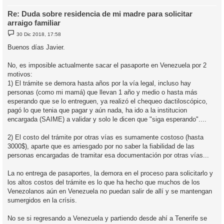
Re: Duda sobre residencia de mi madre para solicitar
arraigo familiar
M
30 Dic 2018, 17:58
e
n
Buenos días Javier.
s
a
j
No, es imposible actualmente sacar el pasaporte en Venezuela por 2
e
motivos:
1) El trámite se demora hasta años por la vía legal, incluso hay
personas (como mi mamá) que llevan 1 año y medio o hasta más
esperando que se lo entreguen, ya realizó el chequeo dactiloscópico,
pagó lo que tenia que pagar y aún nada, ha ido a la institucion
encargada (SAIME) a validar y solo le dicen que "siga esperando"....
2) El costo del trámite por otras vías es sumamente costoso (hasta
3000$), aparte que es arriesgado por no saber la fiabilidad de las
personas encargadas de tramitar esa documentación por otras vías...
La no entrega de pasaportes, la demora en el proceso para solicitarlo y
los altos costos del trámite es lo que ha hecho que muchos de los
Venezolanos aún en Venezuela no puedan salir de allí y se mantengan
sumergidos en la crísis.
No se si regresando a Venezuela y partiendo desde ahí a Tenerife se