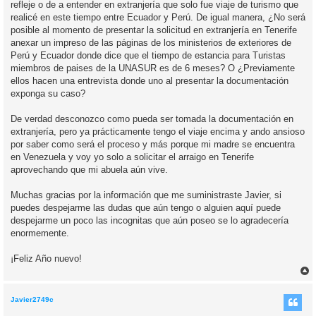
refleje o de a entender en extranjería que solo fue viaje de turismo que
realicé en este tiempo entre Ecuador y Perú. De igual manera, ¿No será
posible al momento de presentar la solicitud en extranjería en Tenerife
anexar un impreso de las páginas de los ministerios de exteriores de
Perú y Ecuador donde dice que el tiempo de estancia para Turistas
miembros de paises de la UNASUR es de 6 meses? O ¿Previamente
ellos hacen una entrevista donde uno al presentar la documentación
exponga su caso?
De verdad desconozco como pueda ser tomada la documentación en
extranjería, pero ya prácticamente tengo el viaje encima y ando ansioso
por saber como será el proceso y más porque mi madre se encuentra
en Venezuela y voy yo solo a solicitar el arraigo en Tenerife
aprovechando que mi abuela aún vive.
Muchas gracias por la información que me suministraste Javier, si
puedes despejarme las dudas que aún tengo o alguien aquí puede
despejarme un poco las incognitas que aún poseo se lo agradecería
enormemente.
¡Feliz Año nuevo!
r
r
i
Javier2749c