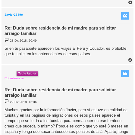
r
r
i
Javier2749c
Re: Duda sobre residencia de mi madre para solicitar
arraigo familiar
M
28 Dic 2018, 20:49
e
n
Si en tu pasaporte aparecen los viajes al Perú y Ecuador, es probable
s
que te soliciten los antecedentes de esos países.
a
j
e
r
r
i
Topic Author
Robertomeza
Re: Duda sobre residencia de mi madre para solicitar
arraigo familiar
M
29 Dic 2018, 16:36
e
n
Muchas gracias por la información Javier, pero si estuve en calidad de
s
turista y en las páginas de migraciones de esos paises aparece el
a
j
tiempo que se le da a los turistas para permanecer en ese territorio
e
crees que suceda lo mismo? Porque es como que yo esté 3 meses en
España y tenga que sacar antecedentes penales de allá. Aparte, tengo