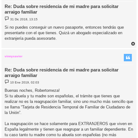
Re: Duda sobre residencia de mi madre para solicitar
arraigo familiar
M
31 Dic 2018, 13:15
e
n
Si no puedes conseguir un nuevo pasaporte, entonces tendrás que
s
presentarte con el que tienes. Quizá un abogado especializado en
a
j
extranjería pueda asesorarte.
e
r
r
i
vinnyxavier
Re: Duda sobre residencia de mi madre para solicitar
arraigo familiar
M
10 Ene 2019, 02:03
e
n
Buenas noches, Robertomeza!
s
Si tu abuela y tu madre son españolas, el trámite que tienes que
a
j
realizar no es la reagrupación familiar, sino uno mucho más sencillo que
e
se llama “Tarjeta de Residencia Temporal de Familiar de Ciudadano de
la Unión”.
La reagrupación se hace solamente para EXTRANJEROS que viven en
España legalmente y tienen que reagrupar a un familiar dependiente. En
tu caso tanto tu madre como tu abuela son españolas (no más