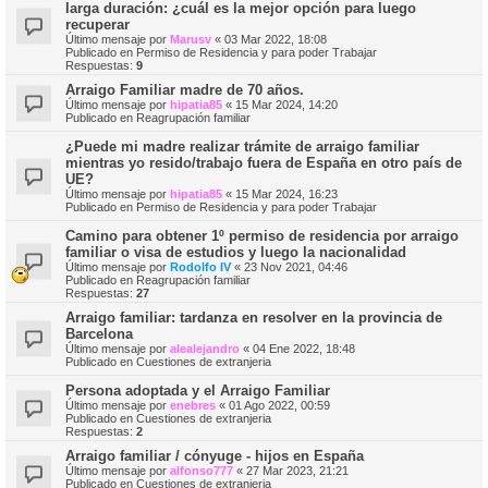
larga duración: ¿cuál es la mejor opción para luego
recuperar
Último mensaje por
Marusv
«
03 Mar 2022, 18:08
Publicado en
Permiso de Residencia y para poder Trabajar
Respuestas:
9
Arraigo Familiar madre de 70 años.
Último mensaje por
hipatia85
«
15 Mar 2024, 14:20
Publicado en
Reagrupación familiar
¿Puede mi madre realizar trámite de arraigo familiar
mientras yo resido/trabajo fuera de España en otro país de
UE?
Último mensaje por
hipatia85
«
15 Mar 2024, 16:23
Publicado en
Permiso de Residencia y para poder Trabajar
Camino para obtener 1º permiso de residencia por arraigo
familiar o visa de estudios y luego la nacionalidad
Último mensaje por
Rodolfo IV
«
23 Nov 2021, 04:46
Publicado en
Reagrupación familiar
Respuestas:
27
Arraigo familiar: tardanza en resolver en la provincia de
Barcelona
Último mensaje por
alealejandro
«
04 Ene 2022, 18:48
Publicado en
Cuestiones de extranjeria
Persona adoptada y el Arraigo Familiar
Último mensaje por
enebres
«
01 Ago 2022, 00:59
Publicado en
Cuestiones de extranjeria
Respuestas:
2
Arraigo familiar / cónyuge - hijos en España
Último mensaje por
alfonso777
«
27 Mar 2023, 21:21
Publicado en
Cuestiones de extranjeria