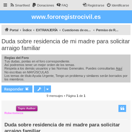
Smartfeed
Donaciones
FAQ
Registrarse
Identificarse
www.fororegistrocivil.es
Portal
Índice
EXTRANJERÍA
Cuestiones de extranjeria
Permiso de Residencia y para poder Trabajar
Duda sobre residencia de mi madre para solicitar
arraigo familiar
Reglas del Foro
Tus dudas, ponlas en el foro correspondiente.
Así podremos tener un mejor orden de los temas.
Respeta a los demás usuarios y las Normas Generales. Puedes consultarlas
Aquí
No escribas en MAYÚSCULAS
Los temas de título Ayuda Urgente, Tengo un problema y similares serán borrados por
los miembros.
Responder
9 mensajes • Página
1
de
1
Topic Author
Robertomeza
Duda sobre residencia de mi madre para solicitar
arraigo familiar