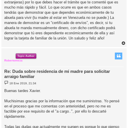
extranjeras) por lo que debes hacer el trámite que te comenté que es
mucho más rápido y fácil. Lo que ocurre es que en ambos casos
tendrás que demonstrar que que dependes económicamente de tu
abuela para vivir (tu madre al estar en Venezuela no se puede.) La
manera de demostrar es un “certificado de envíos”, es decir, si tu
abuela te manda mensualmente dinero, con dicho certificado podrá
demonstrar que tú eres dependiente económicamente de ella y así
lograr la tarjeta de familiar de la unión. Un saludo y feliz año!
r
r
i
Topic Author
Robertomeza
Re: Duda sobre residencia de mi madre para solicitar
arraigo familiar
M
18 Ene 2019, 21:34
e
n
Buenas tardes Xavier.
s
a
j
Muchisimas gracias por la información que me suministras. Yo pensé
e
en el proceso que me comentas con anterioridad, pero no me es
factible por ese requisito de el "a cargo..", por ello lo descarté
rápidamente.
Todas las dudas que actualmente me surgen es porque lo que pienso