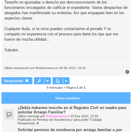
Tenerife no ajustadas a derecho por desconocimiento de los
funcionarios encargados de calificar el expediente. Varios despachos de
abogados han manifestado su molestia. Así que empapate bien en los
aspectos claves.
Cualquier duda, si te sirve puedes contactarme al privado Y te
comparto mi experiencia con el proceso para darte los tips que me
fueron de mucha utilidad...
Saludos
Última reactivación por Robertomeza en 06 Dic 2021, 23:41
r
r
Responder
i
9 mensajes • Página
1
de
1
Temas similares
¿Debía haberme inscrito en el Registro Civil mi madre para
solicitar Arraigo Familiar?
Último mensaje por
Robertomeza
«
23 Ene 2022, 22:59
Publicado en
Permiso de Residencia y para poder Trabajar
Respuestas:
6
Solicitar permiso de residencia por arraigo familiar o por