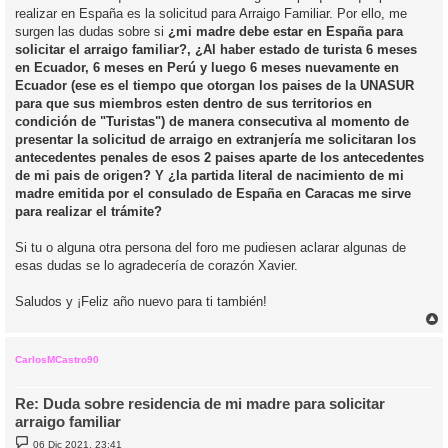
realizar en España es la solicitud para Arraigo Familiar. Por ello, me
surgen las dudas sobre si
¿mi madre debe estar en España para
solicitar el arraigo familiar?, ¿Al haber estado de turista 6 meses
en Ecuador, 6 meses en Perú y luego 6 meses nuevamente en
Ecuador (ese es el tiempo que otorgan los paises de la UNASUR
para que sus miembros esten dentro de sus territorios en
condición de "Turistas") de manera consecutiva al momento de
presentar la solicitud de arraigo en extranjería me solicitaran los
antecedentes penales de esos 2 paises aparte de los antecedentes
de mi pais de origen? Y ¿la partida literal de nacimiento de mi
madre emitida por el consulado de España en Caracas me sirve
para realizar el trámite?
Si tu o alguna otra persona del foro me pudiesen aclarar algunas de
esas dudas se lo agradecería de corazón Xavier.
Saludos y ¡Feliz año nuevo para ti también!
r
r
i
CarlosMCastro90
Re: Duda sobre residencia de mi madre para solicitar
arraigo familiar
M
06 Dic 2021, 23:41