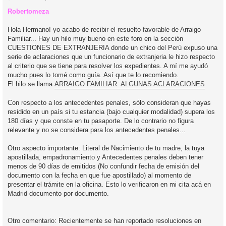
e
n
Robertomeza
s
a
j
Hola Hermano! yo acabo de recibir el resuelto favorable de Arraigo
e
Familiar... Hay un hilo muy bueno en este foro en la sección
CUESTIONES DE EXTRANJERIA donde un chico del Perú expuso una
serie de aclaraciones que un funcionario de extranjeria le hizo respecto
al criterio que se tiene para resolver los expedientes. A mí me ayudó
mucho pues lo tomé como guía. Así que te lo recomiendo.
El hilo se llama
ARRAIGO FAMILIAR: ALGUNAS ACLARACIONES
Con respecto a los antecedentes penales, sólo consideran que hayas
residido en un país si tu estancia (bajo cualquier modalidad) supera los
180 días y que conste en tu pasaporte. De lo contrario no figura
relevante y no se considera para los antecedentes penales...
Otro aspecto importante: Literal de Nacimiento de tu madre, la tuya
apostillada, empadronamiento y Antecedentes penales deben tener
menos de 90 días de emitidos (No confundir fecha de emisión del
documento con la fecha en que fue apostillado) al momento de
presentar el trámite en la oficina. Esto lo verificaron en mi cita acá en
Madrid documento por documento.
Otro comentario: Recientemente se han reportado resoluciones en