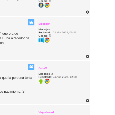
Género:
A
r
r
i
Sibelisjm
b
Mensajes:
1
a
Registrado:
02 Mar 2024, 00:49
" que era de
Género:
a Cuba alrededor de
on.
A
r
r
i
CeliaM.
b
Mensajes:
2
a
Registrado:
24 Ago 2025, 12:38
a que la persona tenia
de nacimiento. Si
A
r
r
i
Virginiamari
b