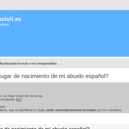
civil.es
pañoles
Ayuda para buscar a tus antepasados
lugar de nacimiento de mi abuelo español?
er un mejor orden de los temas.
onsultarlas
Aquí
teas,
ares, que no identifican tu duda,
serán automáticamente borrados
por los miembros.