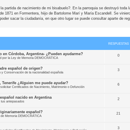
la partida de nacimiento de mi bisabuelo?. En la parroquia se destruyó toda 
de 1871 en Formentera, hiijo de Bartolome Marí y María Escandell. Se vinier
oder sacar la ciudadanía, en que otro lugar se puede consultar aparte de regi
RESPUESTAS
do en Córdoba, Argentina- ¿Pueden ayudarme?
0
ad por la Ley de Memoria DEMOCRÁTICA
adre español de origen?
3
 y Conservación de la nacionalidad española
os, Tenerife ¿Alguien me puede ayudar?
6
olicitar Certificados de Nacimiento, Matrimonio o Defunción
español nacido en Argentina
2
 tus antepasados
originariamente español?
21
Ley de Memoria DEMOCRÁTICA
3