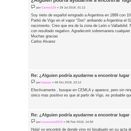
¿Alguien podría ayudarme a encontrar lug
M
por
Carlos125
»
29 Jul 2018, 01:12
e
n
Soy nieto de español emigrado a Argentina en 1889 con 10 
s
Partió de Vigo en el vapor "Don" arribando a Argentina el 
a
j
nacimiento. Creo que era de la zona de León o Valladolid. 
e
con resultado negativo. Agradeceré sobremanera cualquier
Muchas gracias
Carlos Alvarez
Re: ¿Alguien podría ayudarme a encontrar lugar
M
por
lapepa
»
09 Oct 2018, 23:12
e
n
Efectivamente , busque en CEMLA y aparece, pero sin ning
s
único mas positivo es que al partir de Vigo, es probable q
a
j
e
Re: ¿Alguien podría ayudarme a encontrar lugar
M
por
Lucasmai2019
»
08 Feb 2019, 14:50
e
n
Hola! yo encontré de donde vino mi bisabuelo en su acta d
s