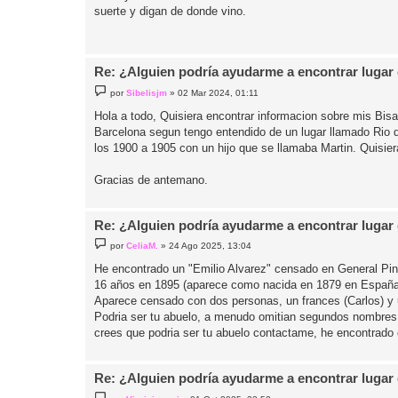
suerte y digan de donde vino.
a
j
e
Re: ¿Alguien podría ayudarme a encontrar lugar
M
por
Sibelisjm
»
02 Mar 2024, 01:11
e
n
Hola a todo, Quisiera encontrar informacion sobre mis Bisa
s
Barcelona segun tengo entendido de un lugar llamado Rio 
a
j
los 1900 a 1905 con un hijo que se llamaba Martin. Quisi
e
Gracias de antemano.
Re: ¿Alguien podría ayudarme a encontrar lugar
M
por
CeliaM.
»
24 Ago 2025, 13:04
e
n
He encontrado un "Emilio Alvarez" censado en General Pint
s
16 años en 1895 (aparece como nacida en 1879 en España
a
j
Aparece censado con dos personas, un frances (Carlos) y
e
Podria ser tu abuelo, a menudo omitian segundos nombres 
crees que podria ser tu abuelo contactame, he encontrado
Re: ¿Alguien podría ayudarme a encontrar lugar
M