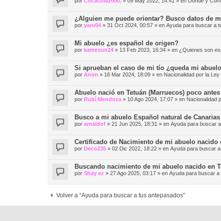
por
Cocacola2000,
»
09 May 2022, 14:41
» en
Dónde y Cómo 
¿Alguien me puede orientar? Busco datos de mis
por
yaro04
»
31 Oct 2024, 00:57
» en
Ayuda para buscar a 
Mi abuelo ¿es español de origen?
por
kamesun24
»
13 Feb 2023, 16:34
» en
¿Quienes son es
Si aprueban el caso de mi tío ¿queda mi abuelo
por
Anon
»
16 Mar 2024, 18:09
» en
Nacionalidad por la 
Abuelo nació en Tetuán (Marruecos) poco antes 
por
Rubí Mendoza
»
10 Ago 2024, 17:07
» en
Nacionalidad
Busco a mi abuelo Español natural de Canarias
por
arnaldof
»
21 Jun 2025, 18:31
» en
Ayuda para buscar a
Certificado de Nacimiento de mi abuelo nacido e
por
Deco235
»
02 Dic 2022, 18:22
» en
Ayuda para buscar a
Buscando nacimiento de mi abuelo nacido en T
por
Shay ez
»
27 Ago 2025, 03:17
» en
Ayuda para buscar a
Volver a “Ayuda para buscar a tus antepasados”