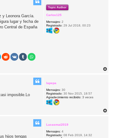
Topic Author
Carlos125
z y Leonora García.
igura lugar y fecha de
Mensajes:
2
Registrado:
29 Jul 2018, 00:23
tro Central de España
A
r
r
i
lapepa
b
Mensajes:
30
a
Registrado:
30 Nov 2015, 18:57
asi imposible.Lo
Agradecimiento recibido:
3 veces
A
r
r
i
Lucasmai2019
b
Mensajes:
4
a
Registrado:
08 Feb 2019, 14:32
us hijos tengas