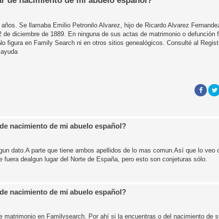
ar de nacimiento de mi abuelo español?
años. Se llamaba Emilio Petronilo Alvarez, hijo de Ricardo Alvarez Fernande
02 de diciembre de 1889. En ninguna de sus actas de matrimonio o defunción f
No figura en Family Search ni en otros sitios genealógicos. Consulté al Regis
 ayuda
 de nacimiento de mi abuelo español?
un dato.A parte que tiene ambos apellidos de lo mas comun.Así que lo veo c
ue fuera dealgun lugar del Norte de España, pero esto son conjeturas sólo.
 de nacimiento de mi abuelo español?
e matrimonio en Familysearch. Por ahí si la encuentras o del nacimiento de s