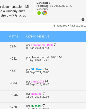
Mensajes:
1
a
Registrado:
01 Oct 2025, 23:39
la documentación. Mi
Género:
on a Urugauy entre
stro civil? Gracias
A
r
6 mensajes • Página
1
de
1
r
i
b
a
VISTAS
ÚLTIMO MENSAJE
por
FernandoR_1968
2294
09 Ago 2023, 05:13
por
Usuario borrado 16213
4941
19 Ago 2020, 17:21
por
Giullianno
4627
07 Sep 2021, 00:05
por
daniq2023
3983
02 Sep 2023, 18:45
por
Renatag
19646
13 Jun 2024, 20:36
por
Huescar
5778
15 Feb 2024, 19:48