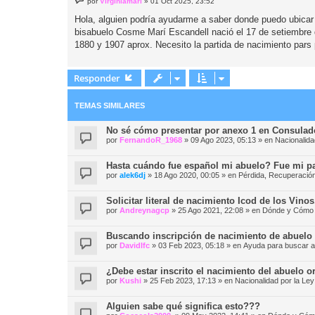
por
Virginiamari
»
01 Oct 2025, 23:52
e
n
Hola, alguien podría ayudarme a saber donde puedo ubicar 
s
bisabuelo Cosme Marí Escandell nació el 17 de setiembre 
a
j
1880 y 1907 aprox. Necesito la partida de nacimiento pars p
e
Responder
TEMAS SIMILARES
No sé cómo presentar por anexo 1 en Consula
por
FernandoR_1968
»
09 Ago 2023, 05:13
» en
Nacionalid
Hasta cuándo fue español mi abuelo? Fue mi p
por
alek6dj
»
18 Ago 2020, 00:05
» en
Pérdida, Recuperación
Solicitar literal de nacimiento Icod de los Vin
por
Andreynagcp
»
25 Ago 2021, 22:08
» en
Dónde y Cómo s
Buscando inscripción de nacimiento de abuelo 
por
DavidIfc
»
03 Feb 2023, 05:18
» en
Ayuda para buscar a
¿Debe estar inscrito el nacimiento del abuelo 
por
Kushi
»
25 Feb 2023, 17:13
» en
Nacionalidad por la 
Alguien sabe qué significa esto???