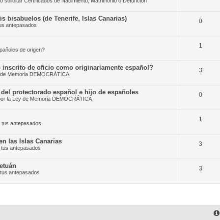
solicitar Certificados de Nacimiento, Matrimonio o Defunción
 bisabuelos (de Tenerife, Islas Canarias)
0
tus antepasados
1
pañoles de origen?
 inscrito de oficio como originariamente español?
3
Ley de Memoria DEMOCRÁTICA
del protectorado español e hijo de españoles
0
 por la Ley de Memoria DEMOCRÁTICA
1
 tus antepasados
n las Islas Canarias
3
 tus antepasados
etuán
3
 tus antepasados