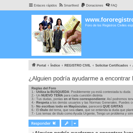
Enlaces rápidos
Smartfeed
Donaciones
FAQ
www.fororegistro
Foro de los Registros Civiles es
Portal
Índice
REGISTRO CIVIL
Solicitar Certificados
¿Alguien podría ayudarme a encontrar 
Reglas del Foro
1.-
Utiliza la BUSQUEDA
: Posiblemente ya está contestada tu duda
2.- Un
NUEVO TEMA
para cada cuestión distinta
3.- Tus dudas, ponlas
en el foro correspondiente
: Así podremos ten
4.-
Respeta
a los demás usuarios y las Normas Generales. Puedes c
5.-
No escribas todo en Mayúsculas
, parecerá
QUE GRITAS
6.- El
título
del tema, que sea
claro
, que se entienda la duda que plan
7.- Los temas de título como Ayuda Urgente, Tengo un problema y simil
Responder