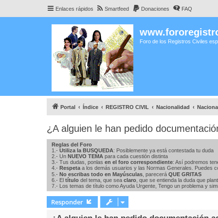
Enlaces rápidos
Smartfeed
Donaciones
FAQ
www.fororegistro
Foro de los Registros Civiles es
Portal
Índice
REGISTRO CIVIL
Nacionalidad
Naciona
¿A alguien le han pedido documentación
Reglas del Foro
1.-
Utiliza la BUSQUEDA
: Posiblemente ya está contestada tu duda
2.- Un
NUEVO TEMA
para cada cuestión distinta
3.- Tus dudas, ponlas
en el foro correspondiente
: Así podremos ten
4.-
Respeta
a los demás usuarios y las Normas Generales. Puedes c
5.-
No escribas todo en Mayúsculas
, parecerá
QUE GRITAS
6.- El
título
del tema, que sea
claro
, que se entienda la duda que plan
7.- Los temas de título como Ayuda Urgente, Tengo un problema y simil
Responder