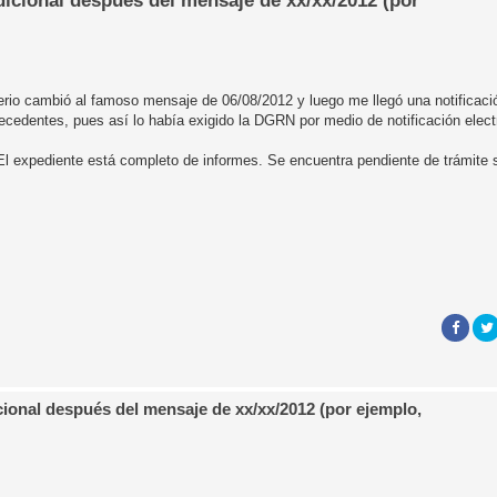
icional después del mensaje de xx/xx/2012 (por
rio cambió al famoso mensaje de 06/08/2012 y luego me llegó una notificación
ecedentes, pues así lo había exigido la DGRN por medio de notificación elect
l expediente está completo de informes. Se encuentra pendiente de trámite s
ional después del mensaje de xx/xx/2012 (por ejemplo,