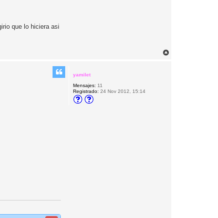
rio que lo hiciera asi
A
r
r
i
yamilet
b
Mensajes:
11
a
Registrado:
24 Nov 2012, 15:14