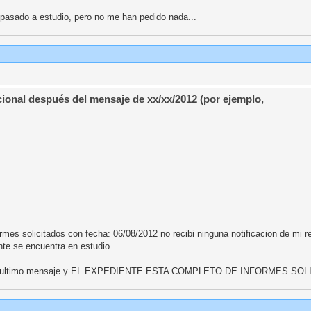
pasado a estudio, pero no me han pedido nada...
ional después del mensaje de xx/xx/2012 (por ejemplo,
mes solicitados con fecha: 06/08/2012 no recibi ninguna notificacion de mi reg
te se encuentra en estudio.
tre este ultimo mensaje y EL EXPEDIENTE ESTA COMPLETO DE INFORMES SO