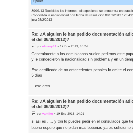
Spoiler
30/01/13 Recibidos los informes, el expediente se encuentra en estudi
Concedida la nacionalidad con fecha de resolución 09/02/2013 12:34:2
jura 25/2/2013
Re: ¿A alguien le han pedido documentación adic
el del 06/08/2012)?
M
por
elmany01
»
19 Ene 2013, 00:24
e
n
Generalmente a los dominicanos suelen pedirnos este pape
s
y le concedieron la nacionalidad sin problema y en un tie
a
j
e
Ese certificado de no antecedentes penales lo emite el co
5 días
...eso creo.
Re: ¿A alguien le han pedido documentación adic
el del 06/08/2012)?
M
por
yamilet
»
19 Ene 2013, 14:01
e
n
si asi es ..... y tbn lo puedes pedir en el consulados que ti
s
a
bueno espero que no pidan mas boberias ya es suficiente c
j