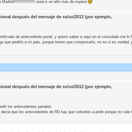
 Madrid!!!!!!!!!!!!!!!!!! osea k un año mas de espera
ional después del mensaje de xx/xx/2012 (por ejemplo,
tificado de antecedente penal, y quiero saber si aqui en el consulado me lo f
o que pedirlo a mi pais, porque tienen que compursarlo, no se si es verdad, 
ional después del mensaje de xx/xx/2012 (por ejemplo,
pedir los antecedentes penales
e decia que los antecedentes de RD hay que volverlos a pedir porque no vale 
o