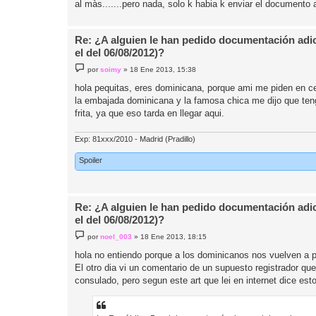
al màs.......pero nada, solo k habia k enviar el documento a
e
Re: ¿A alguien le han pedido documentación adic
el del 06/08/2012)?
M
por
soimy
»
18 Ene 2013, 15:38
e
n
hola pequitas, eres dominicana, porque ami me piden en cer
s
la embajada dominicana y la famosa chica me dijo que teng
a
j
frita, ya que eso tarda en llegar aqui.
e
Exp: 81xxx/2010 - Madrid (Pradillo)
Spoiler
Re: ¿A alguien le han pedido documentación adic
el del 06/08/2012)?
M
por
noel_003
»
18 Ene 2013, 18:15
e
n
hola no entiendo porque a los dominicanos nos vuelven a 
s
El otro dia vi un comentario de un supuesto registrador qu
a
j
consulado, pero segun este art que lei en internet dice est
e