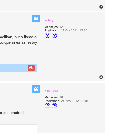
A
r
r
i
soimy
b
Mensajes:
12
a
Registrado:
11 Oct 2011, 17:05
acilitan, pues llame a
porque si es asi estoy
A
r
r
i
noel_003
b
Mensajes:
19
a
Registrado:
28 Nov 2012, 22:09
la que emite el