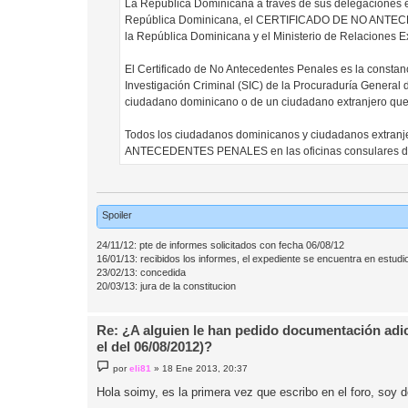
La República Dominicana a través de sus delegaciones en
República Dominicana, el CERTIFICADO DE NO ANTECEDE
la República Dominicana y el Ministerio de Relaciones E
El Certificado de No Antecedentes Penales es la constan
Investigación Criminal (SIC) de la Procuraduría General
ciudadano dominicano o de un ciudadano extranjero que
Todos los ciudadanos dominicanos y ciudadanos extranj
ANTECEDENTES PENALES en las oficinas consulares de l
Spoiler
24/11/12: pte de informes solicitados con fecha 06/08/12
16/01/13: recibidos los informes, el expediente se encuentra en estudi
23/02/13: concedida
20/03/13: jura de la constitucion
Re: ¿A alguien le han pedido documentación adic
el del 06/08/2012)?
M
por
eli81
»
18 Ene 2013, 20:37
e
n
Hola soimy, es la primera vez que escribo en el foro, soy 
s
a