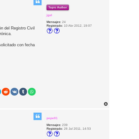
Topic Author
jgal
Mensajes:
24
Registrado:
10 Abr 2012, 19:07
 del Registro Civil
rónica.
olicitado con fecha
A
r
r
i
pepe01
b
Mensajes:
239
a
Registrado:
26 Jul 2011, 14:53