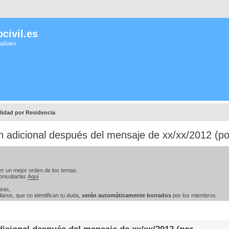
civil.es
pañoles
lidad por Residencia
 adicional después del mensaje de xx/xx/2012 (por
er un mejor orden de los temas.
onsultarlas
Aquí
teas,
ares, que no identifican tu duda,
serán automáticamente borrados
por los miembros.