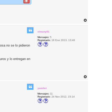
A
r
r
i
elmany01
b
Mensajes:
5
a
Registrado:
18 Ene 2013, 13:46
sa no se lo pidieron
uros y lo entregan en
A
r
r
i
yamilet
b
Mensajes:
11
a
Registrado:
24 Nov 2012, 15:14