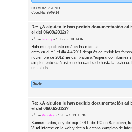
En estudio: 25/07/14.
Cocedida: 25/09/14
Re: ¿A alguien le han pedido documentación adic
el del 06/08/2012)?
M
por
hizaray
»
15 Ene 2013, 14:07
e
n
Hola mi expediente está en las mismas
s
entro en el MJ el dia 4/4/2011 después de recibir los fa
a
j
noviembre de 2012 me cambiaron a "esperando informes sol
e
simplemente está así y no ha cambiado hasta la fecha de 
un saludo
Spoiler
Re: ¿A alguien le han pedido documentación adic
el del 06/08/2012)?
M
por
Pequitas
»
16 Ene 2013, 15:36
e
n
Buenas tardes, soy del exp. 2011, del RC de Barcelona,
s
Vi mi informe en la web y decia k estaba completo de infor
a
j