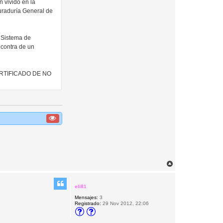
 vivido en la
raduría General de
l Sistema de
 contra de un
 CERTIFICADO DE NO
A
r
r
i
eli81
b
Mensajes:
3
a
Registrado:
29 Nov 2012, 22:06