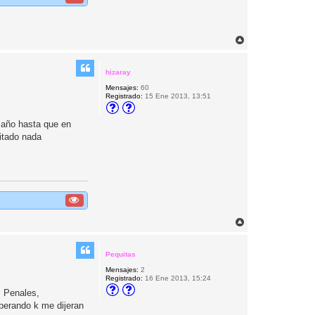
A
r
r
i
hizaray
b
Mensajes:
60
a
Registrado:
15 Ene 2013, 13:51
 año hasta que en
itado nada
A
r
r
i
Pequitas
b
Mensajes:
2
a
Registrado:
16 Ene 2013, 15:24
 Penales,
sperando k me dijeran