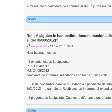
a
j
A mi me puso pendiente de informes el 09/07 y hoy me ha 
e
Spoiler
Re: ¿A alguien le han pedido documentación adic
el del 06/08/2012)?
M
por
great dad
»
13 Ene 2013, 23:11
e
n
Hola buenas noches
s
a
j
mi experiencia es la siguiente:
e
RC: 30/04/2012
MJ: 24/05/2012
pendiente de informes solicitados con fecha : 24/05/2012.
El 30 de noviembre cambio su estado a : pendiente de infor
3/01/2013 me cambio a: Recibidos los informes el expedien
mi pregunta es la siguinte: Cual es la diferencia en
Spoiler