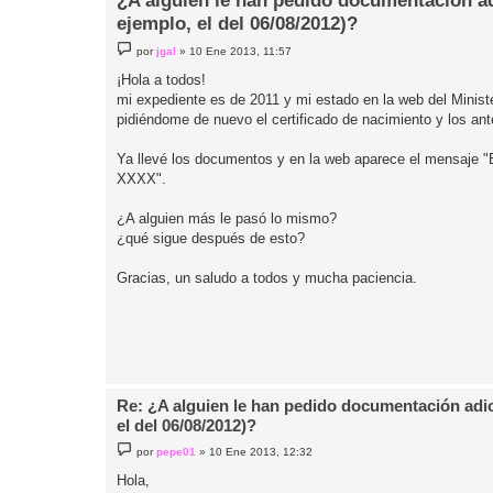
¿A alguien le han pedido documentación ad
ejemplo, el del 06/08/2012)?
M
por
jgal
»
10 Ene 2013, 11:57
e
n
¡Hola a todos!
s
mi expediente es de 2011 y mi estado en la web del Ministe
a
j
pidiéndome de nuevo el certificado de nacimiento y los ant
e
Ya llevé los documentos y en la web aparece el mensaje "E
XXXX".
¿A alguien más le pasó lo mismo?
¿qué sigue después de esto?
Gracias, un saludo a todos y mucha paciencia.
Re: ¿A alguien le han pedido documentación adic
el del 06/08/2012)?
M
por
pepe01
»
10 Ene 2013, 12:32
e
n
Hola,
s