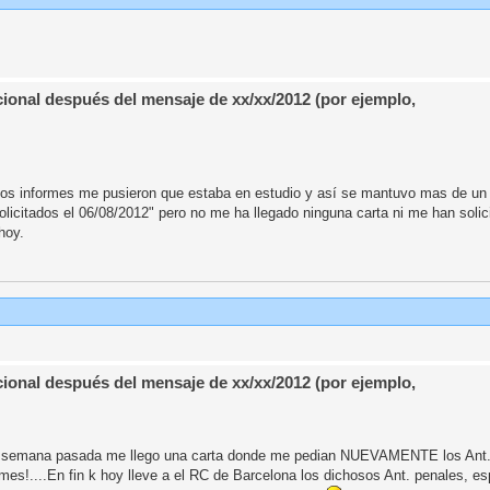
ional después del mensaje de xx/xx/2012 (por ejemplo,
mosos informes me pusieron que estaba en estudio y así se mantuvo mas de un
icitados el 06/08/2012" pero no me ha llegado ninguna carta ni me han solic
hoy.
ional después del mensaje de xx/xx/2012 (por ejemplo,
 la semana pasada me llego una carta donde me pedian NUEVAMENTE los Ant.
mes!....En fin k hoy lleve a el RC de Barcelona los dichosos Ant. penales, e