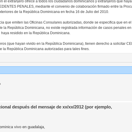
 el extranjero ofrece a todos los ciudadanos dominicanos y extranjeros que hayan
NTES PENALES, mediante el convenio de colaboración firmado entre la Procu
xteriores de la República Dominicana en fecha 16 de Julio del 2010.
cia que emiten las Oficinas Consulares autorizadas, donde se especifica que en e
 de la República Dominicana, no existe registrada información de casos penales en
 haya residido en la República Dominicana.
eros (que hayan vivido en la República Dominicana), tienen derecho a solicitar
a República Dominicana autorizadas para tales fines.
o
ional después del mensaje de xx/xx/2012 (por ejemplo,
dominica vivo en guadalaja,