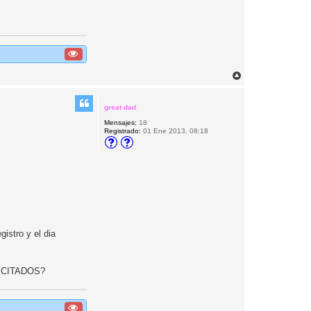
A
r
r
i
great dad
b
Mensajes:
18
a
Registrado:
01 Ene 2013, 08:18
istro y el dia
LICITADOS?