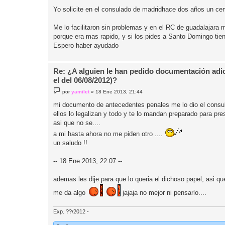
j
Yo solicite en el consulado de madridhace dos años un cer
e
Me lo facilitaron sin problemas y en el RC de guadalajara m
porque era mas rapido, y si los pides a Santo Domingo tiene
Espero haber ayudado
Re: ¿A alguien le han pedido documentación adic
el del 06/08/2012)?
M
por
yamilet
»
18 Ene 2013, 21:44
e
n
mi documento de antecedentes penales me lo dio el consul
s
ellos lo legalizan y todo y te lo mandan preparado para pre
a
j
asi que no se....
e
a mi hasta ahora no me piden otro ....
un saludo !!
-- 18 Ene 2013, 22:07 --
ademas les dije para que lo queria el dichoso papel, asi qu
me da algo
jajaja no mejor ni pensarlo....
Exp. ??/2012 -