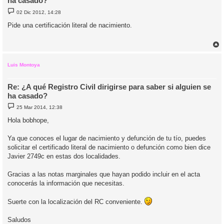
ha casado?
M
02 Dic 2012, 14:28
e
n
Pide una certificación literal de nacimiento.
s
a
j
e
r
r
i
Luis Montoya
Re: ¿A qué Registro Civil dirigirse para saber si alguien se
ha casado?
M
25 Mar 2014, 12:38
e
n
Hola bobhope,
s
a
j
Ya que conoces el lugar de nacimiento y defunción de tu tío, puedes
e
solicitar el certificado literal de nacimiento o defunción como bien dice
Javier 2749c en estas dos localidades.
Gracias a las notas marginales que hayan podido incluir en el acta
conocerás la información que necesitas.
Suerte con la localización del RC conveniente.
Saludos