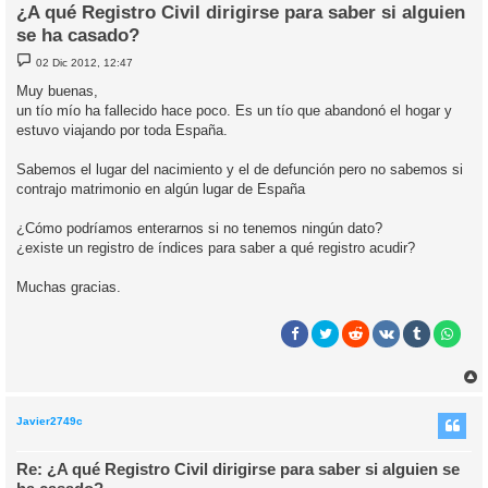
¿A qué Registro Civil dirigirse para saber si alguien
se ha casado?
M
02 Dic 2012, 12:47
e
n
Muy buenas,
s
un tío mío ha fallecido hace poco. Es un tío que abandonó el hogar y
a
j
estuvo viajando por toda España.
e
Sabemos el lugar del nacimiento y el de defunción pero no sabemos si
contrajo matrimonio en algún lugar de España
¿Cómo podríamos enterarnos si no tenemos ningún dato?
¿existe un registro de índices para saber a qué registro acudir?
Muchas gracias.
r
r
i
Javier2749c
Re: ¿A qué Registro Civil dirigirse para saber si alguien se