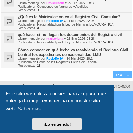
Último mensaje por
Davidunaik
«
25 Feb 2022, 18:36
Publicado en
Cuestiones de Nombres y Apellidos
Respuestas:
3
¿Qué es la Matriculacion en el Registro Civil Consular?
Último mensaje por
Rodolfo IV
«
04 Mar 2023, 22:06
Publicado en
Nacionalidad por la Ley de Memoria DEMOCRÁTICA
Respuestas:
4
qué hacer si no llegan los documentos del Registro civil
Último mensaje por
mariaelena
«
26 Ene 2024, 23:28
Publicado en
Nacionalidad por la Ley de Memoria DEMOCRÁTICA
Cómo conocer en qué fecha va resolviendo el Registro Civil
Central los expedientes de nacionalidad LMD
Último mensaje por
Rodolfo IV
«
20 Mar 2025, 19:24
Publicado en
Datos de los Registros Civiles de España
Respuestas:
11
Ir a
Sobre nosotros
Borrar cookies
Todos los horarios son
UTC+02:00
Este sitio web utiliza cookies para asegurar que
Copyright © 2008 - 2026 www.fororegistrocivil.es Todos los derechos reservados.
obtenga la mejor experiencia en nuestro sitio
Desarrollado por
phpBB
® Forum Software © phpBB Limited
Traducción al español por
phpBB España
web.
Saber más
Style
proflat
por ©
Mazeltof
2017
Privacidad
|
Condiciones
Time: 0.164s
| Peak Memory Usage: 2.14 MiB | GZIP: Off |
Queries: 49
¡Lo entiendo!