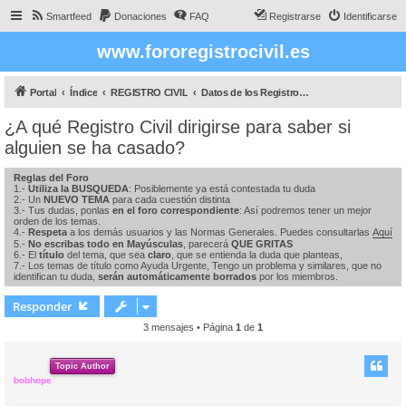
Smartfeed
Donaciones
FAQ
Registrarse
Identificarse
www.fororegistrocivil.es
Portal
Índice
REGISTRO CIVIL
Datos de los Registros Civiles de España
¿A qué Registro Civil dirigirse para saber si
alguien se ha casado?
Reglas del Foro
1.-
Utiliza la BUSQUEDA
: Posiblemente ya está contestada tu duda
2.- Un
NUEVO TEMA
para cada cuestión distinta
3.- Tus dudas, ponlas
en el foro correspondiente
: Así podremos tener un mejor
orden de los temas.
4.-
Respeta
a los demás usuarios y las Normas Generales. Puedes consultarlas
Aquí
5.-
No escribas todo en Mayúsculas
, parecerá
QUE GRITAS
6.- El
título
del tema, que sea
claro
, que se entienda la duda que planteas,
7.- Los temas de título como Ayuda Urgente, Tengo un problema y similares, que no
identifican tu duda,
serán automáticamente borrados
por los miembros.
Responder
3 mensajes • Página
1
de
1
Topic Author
bobhope