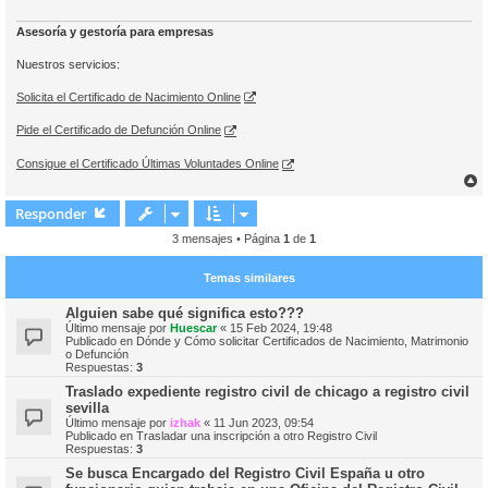
Asesoría y gestoría para empresas
Nuestros servicios:
Solicita el Certificado de Nacimiento Online
Pide el Certificado de Defunción Online
Consigue el Certificado Últimas Voluntades Online
r
r
Responder
i
3 mensajes • Página
1
de
1
Temas similares
Alguien sabe qué significa esto???
Último mensaje por
Huescar
«
15 Feb 2024, 19:48
Publicado en
Dónde y Cómo solicitar Certificados de Nacimiento, Matrimonio
o Defunción
Respuestas:
3
Traslado expediente registro civil de chicago a registro civil
sevilla
Último mensaje por
izhak
«
11 Jun 2023, 09:54
Publicado en
Trasladar una inscripción a otro Registro Civil
Respuestas:
3
Se busca Encargado del Registro Civil España u otro