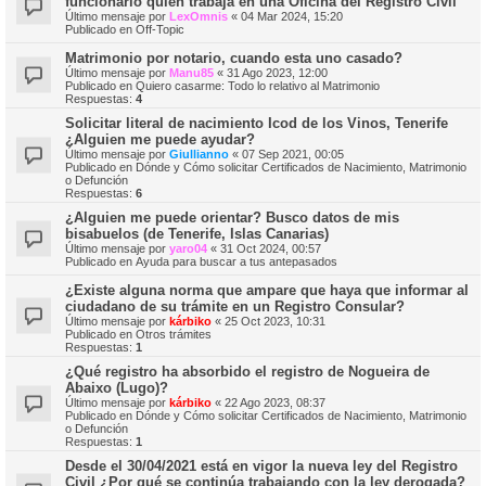
funcionario quien trabaja en una Oficina del Registro Civil
Último mensaje por
LexOmnis
«
04 Mar 2024, 15:20
Publicado en
Off-Topic
Matrimonio por notario, cuando esta uno casado?
Último mensaje por
Manu85
«
31 Ago 2023, 12:00
Publicado en
Quiero casarme: Todo lo relativo al Matrimonio
Respuestas:
4
Solicitar literal de nacimiento Icod de los Vinos, Tenerife
¿Alguien me puede ayudar?
Último mensaje por
Giullianno
«
07 Sep 2021, 00:05
Publicado en
Dónde y Cómo solicitar Certificados de Nacimiento, Matrimonio
o Defunción
Respuestas:
6
¿Alguien me puede orientar? Busco datos de mis
bisabuelos (de Tenerife, Islas Canarias)
Último mensaje por
yaro04
«
31 Oct 2024, 00:57
Publicado en
Ayuda para buscar a tus antepasados
¿Existe alguna norma que ampare que haya que informar al
ciudadano de su trámite en un Registro Consular?
Último mensaje por
kárbiko
«
25 Oct 2023, 10:31
Publicado en
Otros trámites
Respuestas:
1
¿Qué registro ha absorbido el registro de Nogueira de
Abaixo (Lugo)?
Último mensaje por
kárbiko
«
22 Ago 2023, 08:37
Publicado en
Dónde y Cómo solicitar Certificados de Nacimiento, Matrimonio
o Defunción
Respuestas:
1
Desde el 30/04/2021 está en vigor la nueva ley del Registro
Civil ¿Por qué se continúa trabajando con la ley derogada?